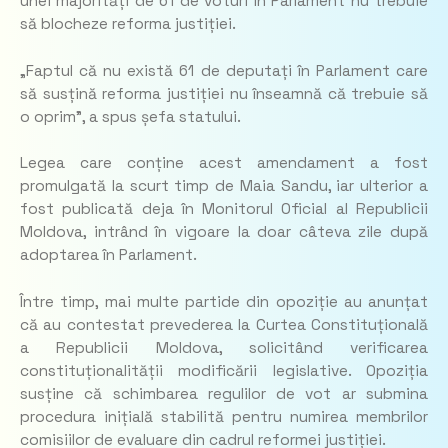
unei majorități de 61 de voturi în Parlament nu trebuie
să blocheze reforma justiției.
„
Faptul că nu există 61 de deputați în Parlament care
să susțină reforma justiției nu înseamnă că trebuie să
o oprim”
, a spus șefa statului.
Legea care conține acest amendament a fost
promulgată la scurt timp de Maia Sandu, iar ulterior a
fost publicată deja în Monitorul Oficial al Republicii
Moldova, intrând în vigoare la doar câteva zile după
adoptarea în Parlament.
Între timp, mai multe partide din opoziție au anunțat
că au contestat prevederea la Curtea Constituțională
a Republicii Moldova, solicitând verificarea
constituționalității modificării legislative. Opoziția
susține că schimbarea regulilor de vot ar submina
procedura inițială stabilită pentru numirea membrilor
comisiilor de evaluare din cadrul reformei justiției.