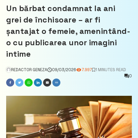
Un bărbat condamnat la ani
grei de închisoare – ar fi
șantajat o femeie, amenintând-
o cu publicarea unor imagini
intime
REDACTOR GENEZA
09/03/2026
7.997
1 MINUTES READ
0