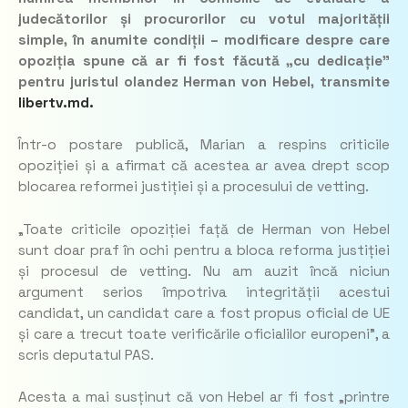
judecătorilor și procurorilor cu votul majorității
simple, în anumite condiții – modificare despre care
opoziția spune că ar fi fost făcută „cu dedicație”
pentru juristul olandez Herman von Hebel, transmite
libertv.md.
Într-o postare publică, Marian a respins criticile
opoziției și a afirmat că acestea ar avea drept scop
blocarea reformei justiției și a procesului de vetting.
„
Toate criticile opoziției față de Herman von Hebel
sunt doar praf în ochi pentru a bloca reforma justiției
și procesul de vetting. Nu am auzit încă niciun
argument serios împotriva integrității acestui
candidat, un candidat care a fost propus oficial de UE
și care a trecut toate verificările oficialilor europeni
”, a
scris deputatul PAS.
Acesta a mai susținut că von Hebel ar fi fost „printre