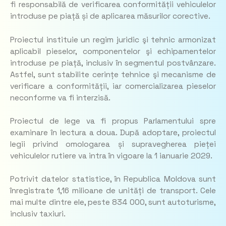
fi responsabilă de verificarea conformității vehiculelor
introduse pe piață și de aplicarea măsurilor corective.
Proiectul instituie un regim juridic şi tehnic armonizat
aplicabil pieselor, componentelor şi echipamentelor
introduse pe piață, inclusiv în segmentul postvânzare.
Astfel, sunt stabilite cerințe tehnice şi mecanisme de
verificare a conformității, iar comercializarea pieselor
neconforme va fi interzisă.
Proiectul de lege va fi propus Parlamentului spre
examinare în lectura a doua. După adoptare, proiectul
legii privind omologarea și supravegherea pieței
vehiculelor rutiere va intra în vigoare la 1 ianuarie 2029.
Potrivit datelor statistice, în Republica Moldova sunt
înregistrate 1,16 milioane de unități de transport. Cele
mai multe dintre ele, peste 834 000, sunt autoturisme,
inclusiv taxiuri.