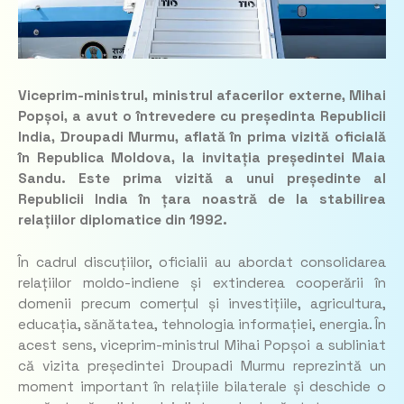
Viceprim-ministrul, ministrul afacerilor externe, Mihai
Popșoi, a avut o întrevedere cu președinta Republicii
India, Droupadi Murmu, aflată în prima vizită oficială
în Republica Moldova, la invitația președintei Maia
Sandu. Este prima vizită a unui președinte al
Republicii India în țara noastră de la stabilirea
relațiilor diplomatice din 1992.
În cadrul discuțiilor, oficialii au abordat consolidarea
relațiilor moldo-indiene și extinderea cooperării în
domenii precum comerțul și investițiile, agricultura,
educația, sănătatea, tehnologia informației, energia. În
acest sens, viceprim-ministrul Mihai Popșoi a subliniat
că vizita președintei Droupadi Murmu reprezintă un
moment important în relațiile bilaterale și deschide o