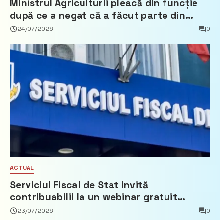
Ministrul Agriculturii pleacă din funcție
după ce a negat că a făcut parte din
Partidul Democrat
24/07/2026
0
ACTUAL
Serviciul Fiscal de Stat invită
contribuabilii la un webinar gratuit
privind calculul impozitului pe bunurile
23/07/2026
0