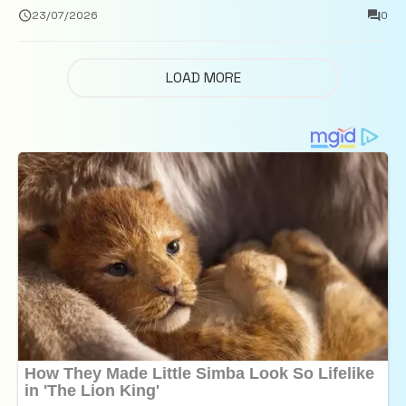
închisoare
23/07/2026
0
LOAD MORE