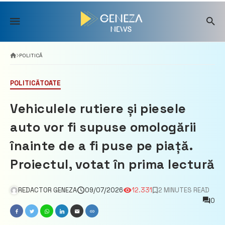
Skip
to
content
POLITICĂ
POLITICĂ
TOATE
Vehiculele rutiere și piesele
auto vor fi supuse omologării
înainte de a fi puse pe piață.
Proiectul, votat în prima lectură
REDACTOR GENEZA
09/07/2026
12.331
2 MINUTES READ
0