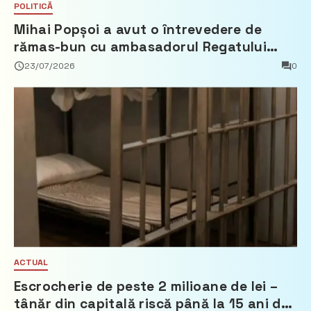
POLITICĂ
Mihai Popșoi a avut o întrevedere de
rămas-bun cu ambasadorul Regatului
Țărilor de Jos, Fred Duijn
23/07/2026
0
ACTUAL
Escrocherie de peste 2 milioane de lei –
tânăr din capitală riscă până la 15 ani de