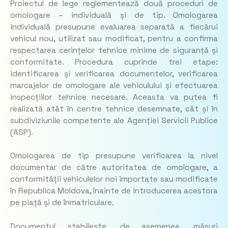
Proiectul de lege reglementează două proceduri de
omologare – individuală și de tip. Omologarea
individuală presupune evaluarea separată a fiecărui
vehicul nou, utilizat sau modificat, pentru a confirma
respectarea cerințelor tehnice minime de siguranță și
conformitate. Procedura cuprinde trei etape:
identificarea și verificarea documentelor, verificarea
marcajelor de omologare ale vehiculului și efectuarea
inspecțiilor tehnice necesare. Aceasta va putea fi
realizată atât în centre tehnice desemnate, cât și în
subdiviziunile competente ale Agenției Servicii Publice
(ASP).
Omologarea de tip presupune verificarea la nivel
documentar de către autoritatea de omologare, a
conformității vehiculelor noi importate sau modificate
în Republica Moldova, înainte de introducerea acestora
pe piață și de înmatriculare.
Documentul stabilește, de asemenea, măsuri