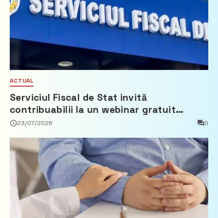
ACTUAL
Serviciul Fiscal de Stat invită
contribuabilii la un webinar gratuit
privind calculul impozitului pe bunurile
23/07/2026
0
imobiliare