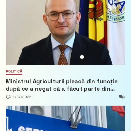
POLITICĂ
Ministrul Agriculturii pleacă din funcție
după ce a negat că a făcut parte din
Partidul Democrat
24/07/2026
0