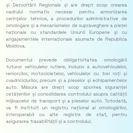
și Dezvoltării Regionale și are drept scop crearea
cadrului normativ necesar pentru armonizarea
cerințelor tehnice, a procedurilor administrative de
omologare și a mecanismelor de supraveghere a pieței
naționale cu standardele Uniunii Europene și cu
angajamentele internaționale asumate de Republica
Moldova.
Documentul prevede obligativitatea omologării
tuturor vehiculelor rutiere, inclusiv a autovehiculelor,
remorcilor, motocicletelor, vehiculelor cu trei roți și
cvadriciclurilor, precum și a pieselor și echipamentelor
auto. Măsura are drept scop sporirea siguranței
cetățenilor și consolidarea controlului asupra calității
mijloacelor de transport și a pieselor auto. Totodată,
va fi instituit un registru național al omologărilor,
interoperabil cu alte registre de stat, pentru
asigurarea trasabilității și a controlului.