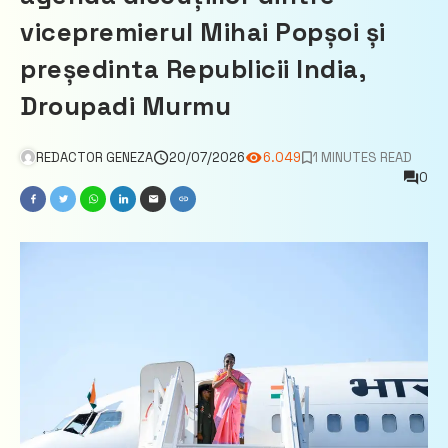
vicepremierul Mihai Popșoi și
președinta Republicii India,
Droupadi Murmu
REDACTOR GENEZA
20/07/2026
6.049
1 MINUTES READ
0