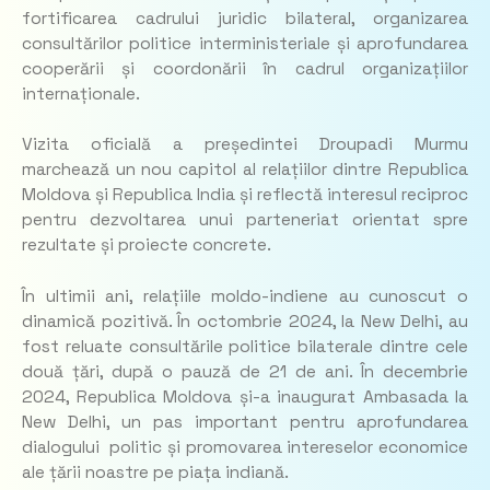
fortificarea cadrului juridic bilateral, organizarea
consultărilor politice interministeriale și aprofundarea
cooperării și coordonării în cadrul organizațiilor
internaționale.
Vizita oficială a președintei Droupadi Murmu
marchează un nou capitol al relațiilor dintre Republica
Moldova și Republica India și reflectă interesul reciproc
pentru dezvoltarea unui parteneriat orientat spre
rezultate și proiecte concrete.
În ultimii ani, relațiile moldo-indiene au cunoscut o
dinamică pozitivă. În octombrie 2024, la New Delhi, au
fost reluate consultările politice bilaterale dintre cele
două țări, după o pauză de 21 de ani. În decembrie
2024, Republica Moldova și-a inaugurat Ambasada la
New Delhi, un pas important pentru aprofundarea
dialogului politic și promovarea intereselor economice
ale țării noastre pe piața indiană.