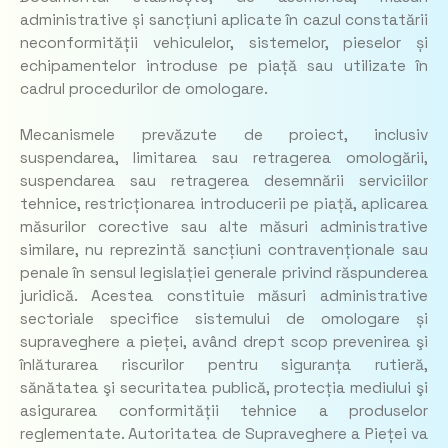
administrative și sancțiuni aplicate în cazul constatării
neconformității vehiculelor, sistemelor, pieselor și
echipamentelor introduse pe piață sau utilizate în
cadrul procedurilor de omologare.
Mecanismele prevăzute de proiect, inclusiv
suspendarea, limitarea sau retragerea omologării,
suspendarea sau retragerea desemnării serviciilor
tehnice, restricționarea introducerii pe piață, aplicarea
măsurilor corective sau alte măsuri administrative
similare, nu reprezintă sancțiuni contravenționale sau
penale în sensul legislației generale privind răspunderea
juridică. Acestea constituie măsuri administrative
sectoriale specifice sistemului de omologare și
supraveghere a pieței, având drept scop prevenirea şi
înlăturarea riscurilor pentru siguranța rutieră,
sănătatea şi securitatea publică, protecția mediului şi
asigurarea conformității tehnice a produselor
reglementate. Autoritatea de Supraveghere a Pieței va