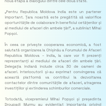
nouă etapă a dialogului dintre cele două state.
„Pentru Republica Moldova India este un partener
important. Țara noastră este pregătită să valorifice
oportunitățile de colaborare în beneficiul cetățenilor și
al mediului de afaceri din ambele țări”, a subliniat Mihai
Popșoi.
În ceea ce privește cooperarea economică, a fost
salutată organizarea la Chișinău a Forumului de Afaceri
Republica Moldova – India, la care vor fi prezenți
reprezentanți ai mediului de afaceri din ambele țări.
Delegația indiană include circa 30 de oameni de
afaceri. Interlocutorii și-au exprimat convingerea că
această platformă va contribui la dezvoltarea
contactelor dintre comunitățile de afaceri, atragerea
investițiilor și extinderea schimburilor comerciale.
Totodată, vicepremierul Mihai Popșoi și președinta
Droupadi Murmu au evidențiat importanța privind