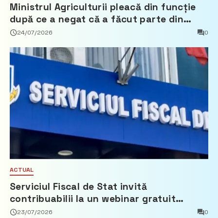
Ministrul Agriculturii pleacă din funcție
după ce a negat că a făcut parte din
Partidul Democrat
24/07/2026
0
ACTUAL
Serviciul Fiscal de Stat invită
contribuabilii la un webinar gratuit
privind calculul impozitului pe bunurile
23/07/2026
0