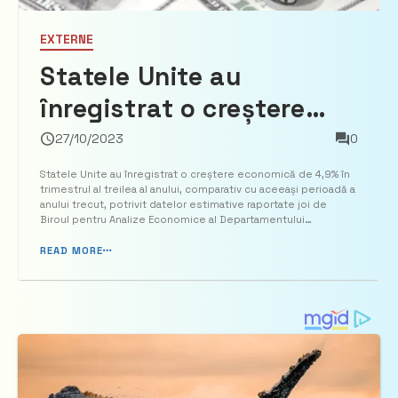
EXTERNE
Statele Unite au
înregistrat o creștere
economică de 4,9% în
27/10/2023
0
trimestrul al treilea, în
Statele Unite au înregistrat o creștere economică de 4,9% în
trimestrul al treilea al anului, comparativ cu aceeași perioadă a
principal datorită
anului trecut, potrivit datelor estimative raportate joi de
Biroul pentru Analize Economice al Departamentului
intensificării consumului
Comerțului de la Washington. ”Valoarea Produsului Intern Brut
(PIB) a crescut, la nivel anual, cu 4,9% în t...
READ MORE