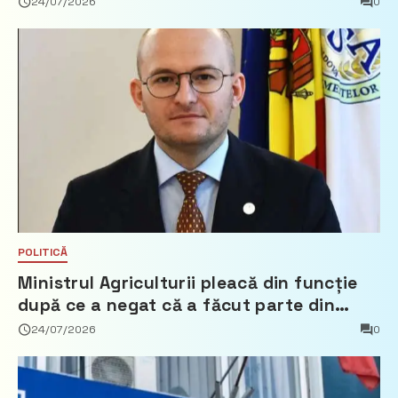
24/07/2026
0
POLITICĂ
Ministrul Agriculturii pleacă din funcție
după ce a negat că a făcut parte din
Partidul Democrat
24/07/2026
0