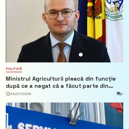
POLITICĂ
Ministrul Agriculturii pleacă din funcție
după ce a negat că a făcut parte din
Partidul Democrat
24/07/2026
0