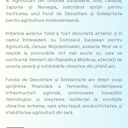
ai Agriculturii din Uniunea Europeană, SUA, Canada,
Japonia și Norvegia, solicitând sprijin pentru
instituirea unui Fond de Dezvoltare și Solidaritate
pentru agricultura moldovenească.
Inițiativa acestui fond a fost discutată anterior și în
cadrul întrevederii cu Comisarul European pentru
Agricultură, Janusz Wojciechowski, aceasta fiind ca o
reacție la provocările tot mai acute cu care se
confruntă fermierii din Republica Moldova, afectați de
seceta severă și schimbările climatice din ultimii ani.
Fondul de Dezvoltare și Solidaritate are drept scop
sprijinirea financiară a fermierilor, modernizarea
infrastructurii agricole, promovarea inovațiilor
tehnologice și creșterea rezilienței la condițiile
climatice extreme, care afectează productivitatea și
stabilitatea agriculturii din țară.