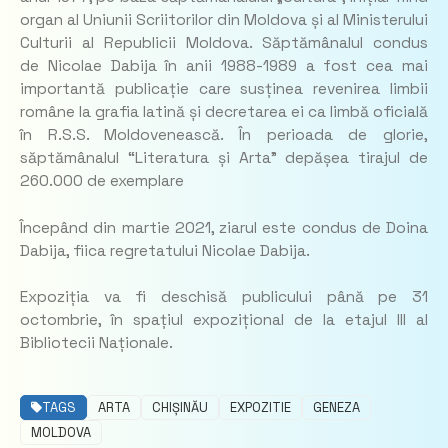
organ al Uniunii Scriitorilor din Moldova și al Ministerului
Culturii al Republicii Moldova. Săptămânalul condus
de Nicolae Dabija în anii 1988-1989 a fost cea mai
importantă publicație care susținea revenirea limbii
române la grafia latină și decretarea ei ca limbă oficială
în R.S.S. Moldovenească. În perioada de glorie,
săptămânalul “Literatura și Arta” depășea tirajul de
260.000 de exemplare
Începând din martie 2021, ziarul este condus de Doina
Dabija, fiica regretatului Nicolae Dabija.
Expoziția va fi deschisă publicului până pe 31
octombrie, în spațiul expozițional de la etajul III al
Bibliotecii Naționale.
TAGS
ARTA
CHIȘINĂU
EXPOZITIE
GENEZA
MOLDOVA