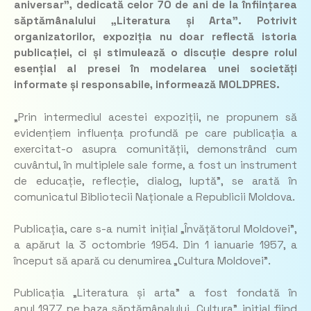
aniversar”, dedicată celor 70 de ani de la înființarea
săptămânalului „Literatura și Arta”. Potrivit
organizatorilor, expoziția nu doar reflectă istoria
publicației, ci și stimulează o discuție despre rolul
esențial al presei în modelarea unei societăți
informate și responsabile, informează MOLDPRES.
„
Prin intermediul acestei expoziții, ne propunem să
evidențiem influența profundă pe care publicația a
exercitat-o asupra comunității, demonstrând cum
cuvântul, în multiplele sale forme, a fost un instrument
de educație, reflecție, dialog, luptă”
, se arată în
comunicatul Bibliotecii Naționale a Republicii Moldova.
Publicația, care s-a numit inițial „Învățătorul Moldovei”,
a apărut la 3 octombrie 1954. Din 1 ianuarie 1957, a
început să apară cu denumirea „Cultura Moldovei”.
Publicația „Literatura și arta” a fost fondată în
anul 1977, pe baza săptămânalului „Cultura”, inițial fiind