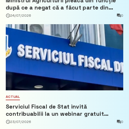
Ministrul Agriculturii pleacă din funcție
după ce a negat că a făcut parte din
Partidul Democrat
24/07/2026
0
ACTUAL
Serviciul Fiscal de Stat invită
contribuabilii la un webinar gratuit
privind calculul impozitului pe bunurile
23/07/2026
0
imobiliare