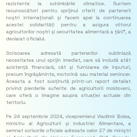
rezistente la schimbările climatice. Suntem
recunoscători pentru sprijinul oferit de partenerii
noștri internaționali și facem apel la continuarea
acestei solidarități pentru a asigura viitorul
agricultorilor noștri și securitatea alimentară a țării”,
a
declarat oficialul.
Scrisoarea adresată partenerilor subliniază
necesitatea unui sprijin imediat, care să includă atât
asistență financiară, cât și furnizarea de inputuri,
precum îngrășăminte, motorină sau material semincer.
Aceasta a fost susținută printr-un raport detaliat
privind pierderile suferite de agricultorii moldoveni,
care oferă o imagine asupra situației actuale din
teritoriu.
Pe 24 septembrie 2024, vicepremierul Vladimir Bolea,
ministru al Agriculturii și industriei Alimentare, a
semnat scrisorile oficiale adresate celor 27 de miniștri