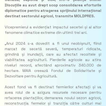
Discuțiile au avut drept scop consolidarea eforturile
diplomatice pentru atragerea sprijinului internațional
destinat sectorului agricol, transmite MOLDPRES.
Vicepremierul a evidențiat impactul secetei și al altor
fenomene climatice extreme din ultimii trei ani.
„Anul 2024 s-a dovedit a fi unul neobișnuit, fiind
marcat de secetă severă, temperaturi ridicate,
grindină și inundații, care au afectat recoltele și
viabilitatea agriculturii. Pierderile agricole au atins
niveluri record, afectând aproximativ 340.000 de
hectare. MAIA creează Fondul de Solidaritate și
Dezvoltare pentru Agricultură.
Acest fond va fi destinat fermierilor afectați și va
avea rolul de a asigura resursele necesare pentru
refacerea plantațiilor, demararea noului sezon agricol,
reconstrucția fermelor și tranziția către culturi mai