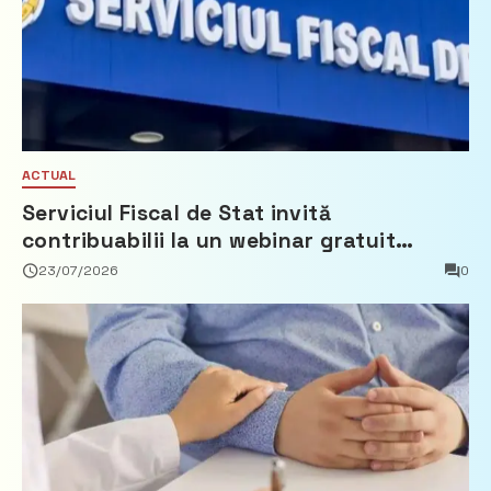
ACTUAL
Serviciul Fiscal de Stat invită
contribuabilii la un webinar gratuit
privind calculul impozitului pe bunurile
23/07/2026
0
imobiliare