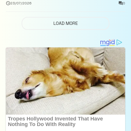
închisoare
23/07/2026
0
LOAD MORE