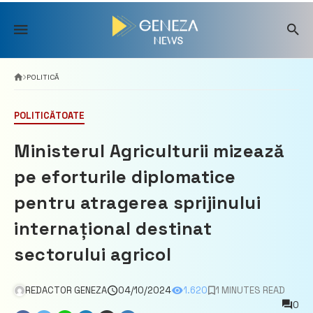
Skip
to
content
POLITICĂ
POLITICĂ
TOATE
Ministerul Agriculturii mizează
pe eforturile diplomatice
pentru atragerea sprijinului
internațional destinat
sectorului agricol
REDACTOR GENEZA
04/10/2024
1.620
1 MINUTES READ
0