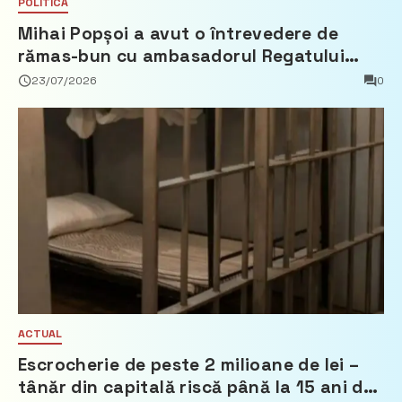
POLITICĂ
Mihai Popșoi a avut o întrevedere de
rămas-bun cu ambasadorul Regatului
Țărilor de Jos, Fred Duijn
23/07/2026
0
ACTUAL
Escrocherie de peste 2 milioane de lei –
tânăr din capitală riscă până la 15 ani de