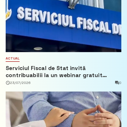
ACTUAL
Serviciul Fiscal de Stat invită
contribuabilii la un webinar gratuit
privind calculul impozitului pe bunurile
23/07/2026
0
imobiliare