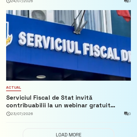
Partidul Democrat
24/07/2026
0
ACTUAL
Serviciul Fiscal de Stat invită
contribuabilii la un webinar gratuit
privind calculul impozitului pe bunurile
23/07/2026
0
imobiliare
LOAD MORE