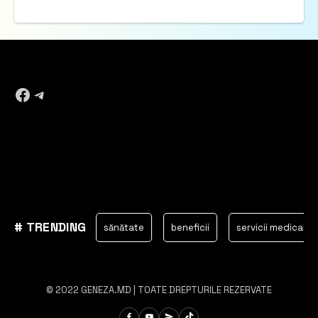
Facebook
Telegram
# TRENDING
Chișinău
sănătate
beneficii
servicii medicale
© 2022 GENEZA.MD | TOATE DREPTURILE REZERVATE