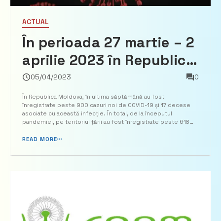
ACTUAL
În perioada 27 martie – 2
aprilie 2023 în Republica
Moldova au fost
05/04/2023
0
înregistrate 991 cazuri
În Republica Moldova, în ultima săptămână au fost
înregistrate peste 900 cazuri noi de COVID-19 și 17 decese
noi de COVID-19 și 17
asociate cu această infecție. În total, de la începutul
pandemiei, pe teritoriul țării au fost înregistrate peste 618
decese
000 cazuri și peste 12 000 decese. Informația a fost
prezentată de Ministerul Sănătății. Astfel, în perioada 27
READ MORE
martie...