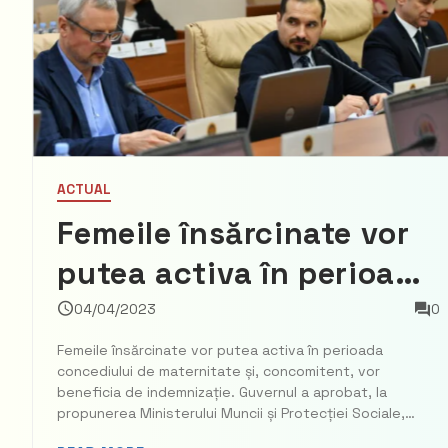
ACTUAL
Femeile însărcinate vor
putea activa în perioada
concediului de
04/04/2023
0
maternitate și,
Femeile însărcinate vor putea activa în perioada
concediului de maternitate și, concomitent, vor
concomitent, vor
beneficia de indemnizație. Guvernul a aprobat, la
propunerea Ministerului Muncii și Protecției Sociale,
beneficia de
modificarea Regulamentului cu privire la condițiile de