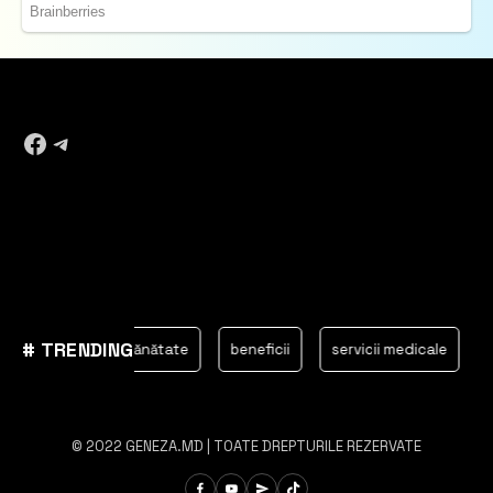
Facebook
Telegram
# TRENDING
Chișinău
sănătate
beneficii
servicii medicale
maia
© 2022 GENEZA.MD | TOATE DREPTURILE REZERVATE