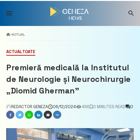
Skip
to
content
ACTUAL
ACTUAL
TOATE
Premieră medicală la Institutul
de Neurologie și Neurochirurgie
„Diomid Gherman”
REDACTOR GENEZA
06/12/2024
466
0 MINUTES READ
0