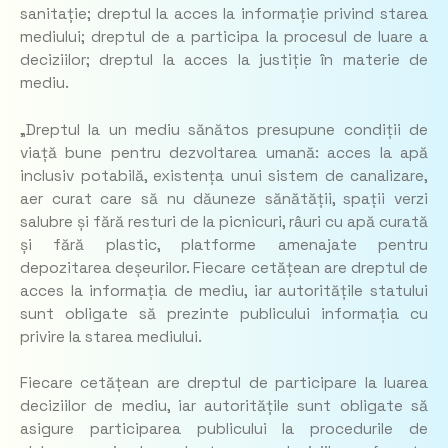
sanitație; dreptul la acces la informație privind starea
mediului; dreptul de a participa la procesul de luare a
deciziilor; dreptul la acces la justiție în materie de
mediu.
„Dreptul la un mediu sănătos presupune condiții de
viață bune pentru dezvoltarea umană: acces la apă
inclusiv potabilă, existența unui sistem de canalizare,
aer curat care să nu dăuneze sănătății, spații verzi
salubre și fără resturi de la picnicuri, râuri cu apă curată
și fără plastic, platforme amenajate pentru
depozitarea deșeurilor. Fiecare cetățean are dreptul de
acces la informația de mediu, iar autoritățile statului
sunt obligate să prezinte publicului informația cu
privire la starea mediului.
Fiecare cetățean are dreptul de participare la luarea
deciziilor de mediu, iar autoritățile sunt obligate să
asigure participarea publicului la procedurile de