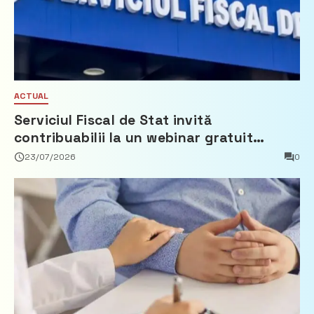
ACTUAL
Serviciul Fiscal de Stat invită
contribuabilii la un webinar gratuit
privind calculul impozitului pe bunurile
23/07/2026
0
imobiliare