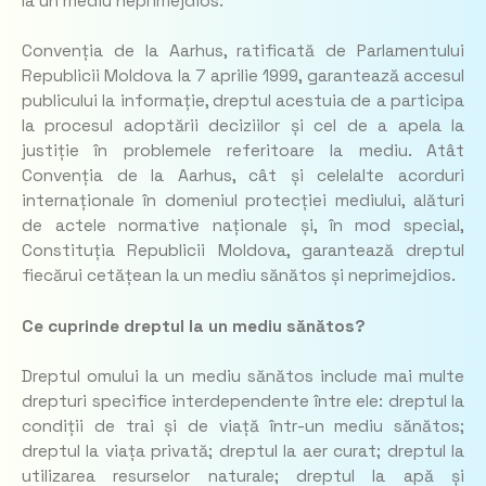
la un mediu neprimejdios.
Convenția de la Aarhus, ratificată de Parlamentului
Republicii Moldova la 7 aprilie 1999, garantează accesul
publicului la informație, dreptul acestuia de a participa
la procesul adoptării deciziilor și cel de a apela la
justiție în problemele referitoare la mediu. Atât
Convenția de la Aarhus, cât și celelalte acorduri
internaționale în domeniul protecției mediului, alături
de actele normative naționale și, în mod special,
Constituția Republicii Moldova, garantează dreptul
fiecărui cetățean la un mediu sănătos și neprimejdios.
Ce cuprinde dreptul la un mediu sănătos?
Dreptul omului la un mediu sănătos include mai multe
drepturi specifice interdependente între ele: dreptul la
condiții de trai și de viață într-un mediu sănătos;
dreptul la viața privată; dreptul la aer curat; dreptul la
utilizarea resurselor naturale; dreptul la apă și