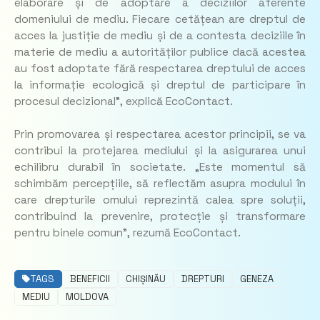
elaborare și de adoptare a deciziilor aferente
domeniului de mediu. Fiecare cetățean are dreptul de
acces la justiție de mediu și de a contesta deciziile în
materie de mediu a autorităților publice dacă acestea
au fost adoptate fără respectarea dreptului de acces
la informație ecologică și dreptul de participare în
procesul decizional”,
explică EcoContact.
Prin promovarea și respectarea acestor principii, se va
contribui la protejarea mediului și la asigurarea unui
echilibru durabil în societate.
„Este momentul să
schimbăm percepțiile, să reflectăm asupra modului în
care drepturile omului reprezintă calea spre soluții,
contribuind la prevenire, protecție și transformare
pentru binele comun”,
rezumă EcoContact.
TAGS
BENEFICII
CHIȘINĂU
DREPTURI
GENEZA
MEDIU
MOLDOVA