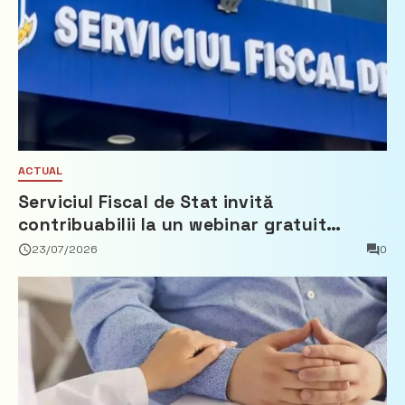
ACTUAL
Serviciul Fiscal de Stat invită
contribuabilii la un webinar gratuit
privind calculul impozitului pe bunurile
23/07/2026
0
imobiliare