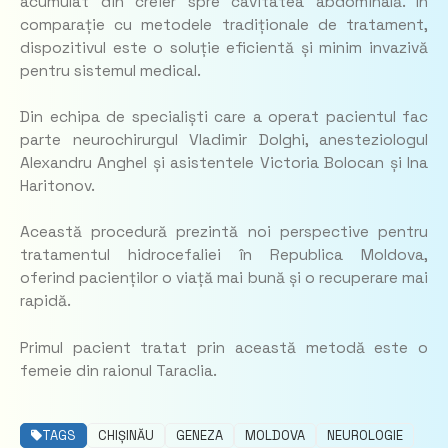
acumulat din creier spre cavitatea abdominală. În
comparație cu metodele tradiționale de tratament,
dispozitivul este o soluție eficientă și minim invazivă
pentru sistemul medical.
Din echipa de specialiști care a operat pacientul fac
parte neurochirurgul Vladimir Dolghi, anesteziologul
Alexandru Anghel și asistentele Victoria Bolocan și Ina
Haritonov.
Această procedură prezintă noi perspective pentru
tratamentul hidrocefaliei în Republica Moldova,
oferind pacienților o viață mai bună și o recuperare mai
rapidă.
Primul pacient tratat prin această metodă este o
femeie din raionul Taraclia.
TAGS
CHIȘINĂU
GENEZA
MOLDOVA
NEUROLOGIE