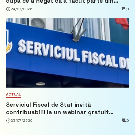
după ce a negat că a făcut parte din
Partidul Democrat
24/07/2026
0
ACTUAL
Serviciul Fiscal de Stat invită
contribuabilii la un webinar gratuit
privind calculul impozitului pe bunurile
23/07/2026
0
imobiliare