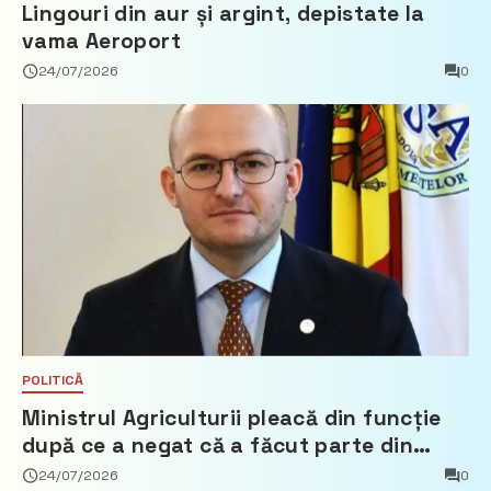
Lingouri din aur și argint, depistate la
vama Aeroport
24/07/2026
0
POLITICĂ
Ministrul Agriculturii pleacă din funcție
după ce a negat că a făcut parte din
Partidul Democrat
24/07/2026
0