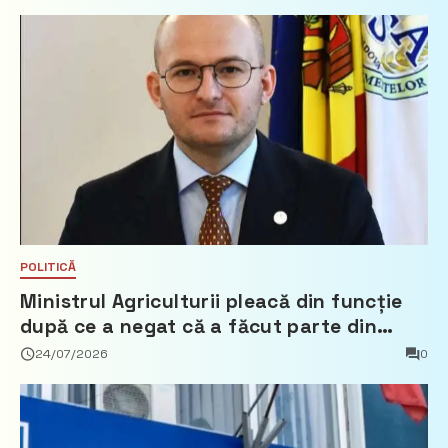
POLITICĂ
Ministrul Agriculturii pleacă din funcție
după ce a negat că a făcut parte din
Partidul Democrat
24/07/2026
0