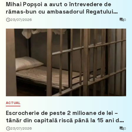
Mihai Popșoi a avut o întrevedere de
rămas-bun cu ambasadorul Regatului
Țărilor de Jos, Fred Duijn
23/07/2026
0
ACTUAL
Escrocherie de peste 2 milioane de lei –
tânăr din capitală riscă până la 15 ani de
închisoare
23/07/2026
0