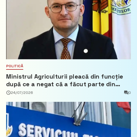
POLITICĂ
Ministrul Agriculturii pleacă din funcție
după ce a negat că a făcut parte din
Partidul Democrat
24/07/2026
0