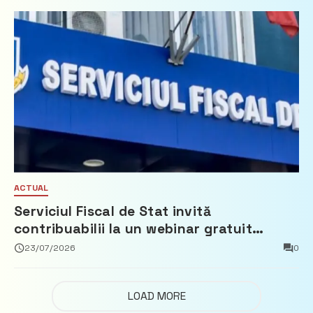
ACTUAL
Serviciul Fiscal de Stat invită
contribuabilii la un webinar gratuit
privind calculul impozitului pe bunurile
23/07/2026
0
imobiliare
LOAD MORE