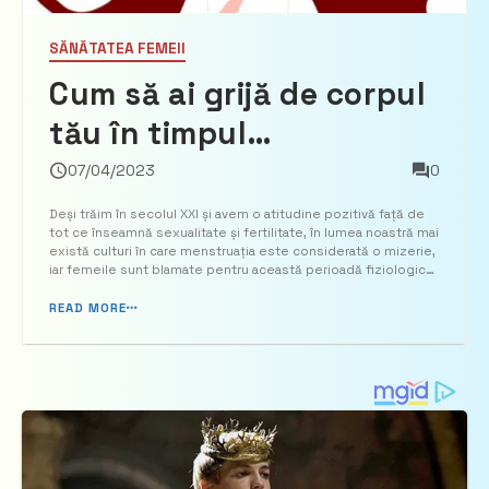
SĂNĂTATEA FEMEII
Cum să ai grijă de corpul
tău în timpul
menstruației.
07/04/2023
0
Răspunsurile la cele mai
Deși trăim în secolul XXI și avem o atitudine pozitivă față de
tot ce înseamnă sexualitate și fertilitate, în lumea noastră mai
frecvente întrebări
există culturi în care menstruația este considerată o mizerie,
iar femeile sunt blamate pentru această perioadă fiziologică
din viața lor. De fapt, dacă am pune menstruațiile una lângă
alta, o femeie sângerează aproxi...
READ MORE