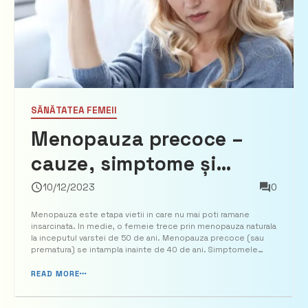
SĂNĂTATEA FEMEII
Menopauza precoce –
cauze, simptome și
opțiunile de tratament
10/12/2023
0
Menopauza este etapa vietii in care nu mai poti ramane
insarcinata. In medie, o femeie trece prin menopauza naturala
la inceputul varstei de 50 de ani. Menopauza precoce (sau
prematura) se intampla inainte de 40 de ani. Simptomele
pentru menopauza precoce sunt similare cu cele ale
menopauzei naturala, iar cauzele sunt adesea necunoscute
READ MORE
(1). I...