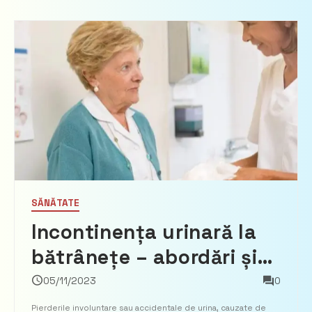
SĂNĂTATE
Incontinența urinară la
bătrânețe – abordări și
strategii pentru îngrijirea
05/11/2023
0
la domiciliu
Pierderile involuntare sau accidentale de urina, cauzate de