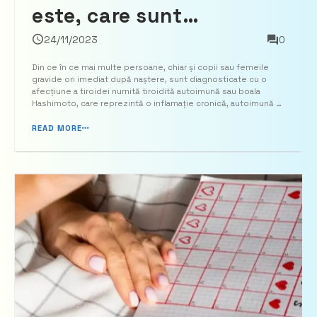
este, care sunt
simptomele și cum se
24/11/2023
0
tratează
Din ce în ce mai multe persoane, chiar și copii sau femeile
gravide ori imediat după naștere, sunt diagnosticate cu o
afecțiune a tiroidei numită tiroidită autoimună sau boala
Hashimoto, care reprezintă o inflamație cronică, autoimună a
tiroidei. Tiroidita Hashimoto sau tiroida autoimună este cel
mai frecvent tip de tiroidită și cea mai ...
READ MORE