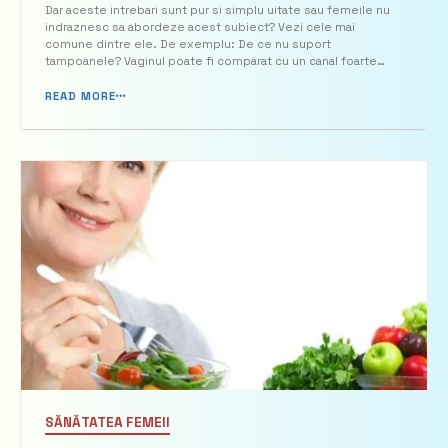
subiect anatomia intimă
Dar aceste intrebari sunt pur si simplu uitate sau femeile nu
indraznesc sa abordeze acest subiect? Vezi cele mai
a femei
comune dintre ele. De exemplu: De ce nu suport
tampoanele? Vaginul poate fi comparat cu un canal foarte
elastic, dar ingust, cu falduri, care face legatura dintre colul
uterin si vulva (labiile superioare si la­biile inferioare). [...
READ MORE
SĂNĂTATEA FEMEII