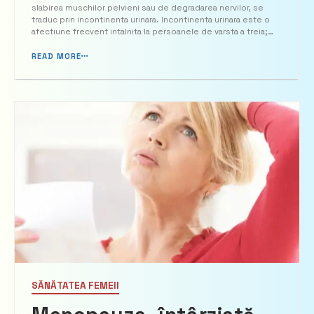
slabirea muschilor pelvieni sau de degradarea nervilor, se
traduc prin incontinenta urinara. Incontinenta urinara este o
afectiune frecvent intalnita la persoanele de varsta a treia;
sunt afectati atat barbatii, cat si femeile, acestea din urma
fiind mai predispuse sa dezvolte ac...
READ MORE
SĂNĂTATEA FEMEII