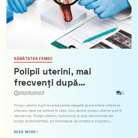
SĂNĂTATEA FEMEII
Polipii uterini, mai
frecvenți după
menopauză. Când se
29/05/2023
0
transformă în cancer. La
Polipii uterini sunt excrescențe atașate la peretele intern al
uterului care se extind în uter. Unii dintre polipii uterini pot fi
ce să fii atentă
canceroși. Polipii uterini, cunoscuți și sub denumirea de
polipi endometriali, se formează ca urmare a creșterii
excesive a celulelor din mucoasa uterului (endometrul).
Polipii uterine sunt, de obicei, necanceroși ...
READ MORE