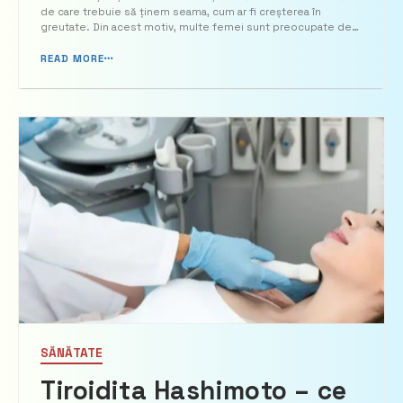
mai frumoase perioade
de care trebuie să ținem seama, cum ar fi creșterea în
greutate. Din acest motiv, multe femei sunt preocupate de
din viața unei femei
cum pot da jos kilogramele acumulate în sarcină. Cu totii stim
ca exista doua optiuni de nasteri. [&helli...
READ MORE
SĂNĂTATE
Tiroidita Hashimoto – ce