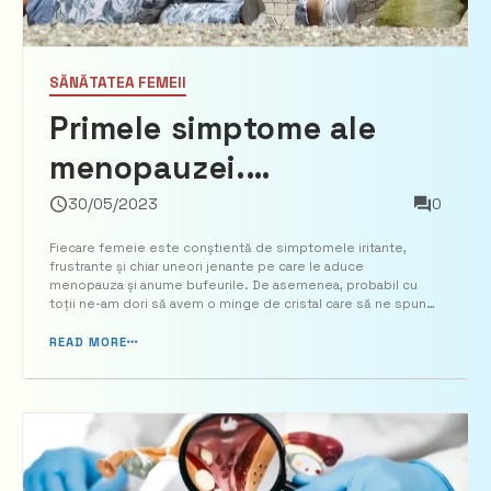
SĂNĂTATEA FEMEII
Primele simptome ale
menopauzei.
Perimenopauză vs.
30/05/2023
0
menopauză. Care este
Fiecare femeie este conștientă de simptomele iritante,
frustrante și chiar uneori jenante pe care le aduce
diferența?
menopauza și anume bufeurile. De asemenea, probabil cu
toții ne-am dori să avem o minge de cristal care să ne spună
exact când să ne așteptăm la menopauză. Nu există una,
desigur. Dar mulți dintre noi nu înțeleg însăși […]...
READ MORE