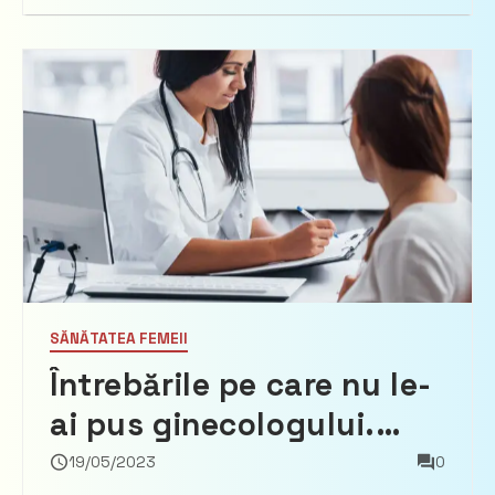
SĂNĂTATEA FEMEII
Întrebările pe care nu le-
ai pus ginecologului.
Omiterea lor, au ca
19/05/2023
0