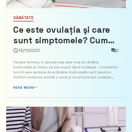
SĂNĂTATE
Ce este ovulația şi care
sunt simptomele? Cum
se calculează momentele
13/11/2023
0
cele mai bune pentru
Fiecare femeie, în special cea care vrea să rămână
însărcinată, ar trebui să știe exact când ovulează – momentul
fertilitate
lunii în care șansele de a rămâne însărcinată sunt maxime.
Potrivit medicilor, există o serie şi simptome ale ovulației
care pot ajuta la identificarea zilelor cele mai fertile. Astfel, o
femeie poate concepe numai în timpul [...
READ MORE