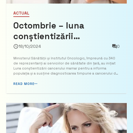
ACTUAL
Octombrie – luna
conștientizării
cancerului mamar – un
18/10/2024
0
control preventiv îți
Ministerul Sănătății și Institutul Oncologic, împreună cu 340
de reprezentanți ai serviciilor de sănătate din țară, au inițiat
poate salva viața
Luna conștientizării cancerului mamar pentru a informa
populația și a susține diagnosticarea timpurie a cancerului de
sân, oferind fiecărei femei șansa de a se trata. Menționăm că
acum un an, pe 18 octombrie, a fost la...
READ MORE