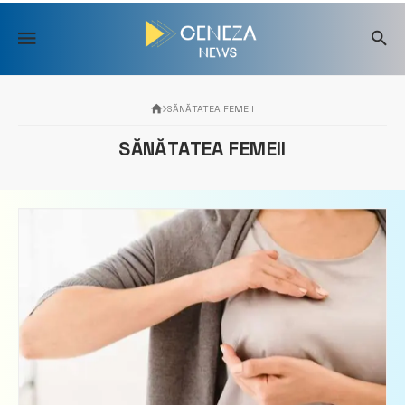
Skip
to
content
SĂNĂTATEA FEMEII
SĂNĂTATEA FEMEII