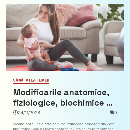
SĂNĂTATEA FEMEII
Modificarile anatomice,
fiziologice, biochimice si
psihologice în timpul
24/11/2023
0
sarcinii – una dintre cele
Sarcina este una dintre cele mai frumoase perioade din viața
unei femei, dar, cu toate acestea, există anumite modificări