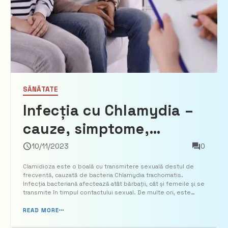
SĂNĂTATE
Infecția cu Chlamydia –
cauze, simptome,
tratament
10/11/2023
0
Clamidioza este o boală cu transmitere sexuală destul de
frecventă, cauzată de bacteria Chlamydia trachomatis.
Infecția bacteriană afectează atât bărbații, cât și femeile și se
transmite în timpul contactului sexual. De multe ori, este
posibil ca pacientul sau pacienta să nu știe că are clamidioză,
deoarece nu dezvoltă semne ori simptome de ti...
READ MORE