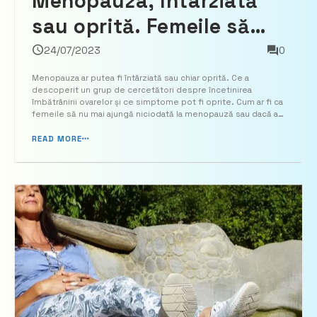
Menopauza, întârziată
sau oprită. Femeile să
aibă posibilitatea să
24/07/2023
0
aleagă cum și când să
Menopauza ar putea fi întârziată sau chiar oprită. Ce a
descoperit un grup de cercetători despre încetinirea
vină menopauza
îmbătrânirii ovarelor și ce simptome pot fi oprite. Cum ar fi ca
femeile să nu mai ajungă niciodată la menopauză sau dacă ar
putea să mai amâne acea perioadă de temut. Menopauza
este momentul care marchează sfârșitul ciclurilor [&hellip...
READ MORE