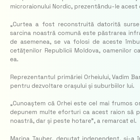
microraionului Nordic, prezentându-le acest
„Curtea a fost reconstruită datorită surse
sarcina noastră comună este păstrarea infra
de asemenea, se va folosi de aceste îmbună
cetățenilor Republicii Moldova, oamenilor ca
ea.
Reprezentantul primăriei Orheiului, Vadim Ban
pentru dezvoltare orașului și suburbiilor lui.
„Cunoaștem că Orhei este cel mai frumos oraș
depunem multe eforturi ca acest raion să p
noastră, dar și peste hotare”, a remarcat el.
Marina Tauber, deputat independent, și-a îm