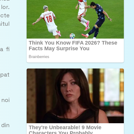
lor.
ecte
itul
a fi
ipat
 noi
 din