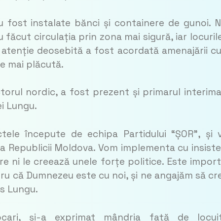
u fost instalate bănci și containere de gunoi. N
 făcut circulația prin zona mai sigură, iar locuril
tenție deosebită a fost acordată amenajării cur
e mai plăcută.
torul nordic, a fost prezent și primarul interima
ei Lungu.
ctele începute de echipa Partidului “ȘOR”, și
 a Republicii Moldova. Vom implementa cu insist
e ni le creează unele forțe politice. Este impor
tru că Dumnezeu este cu noi, și ne angajăm să c
us Lungu.
jocari, și-a exprimat mândria față de locuit