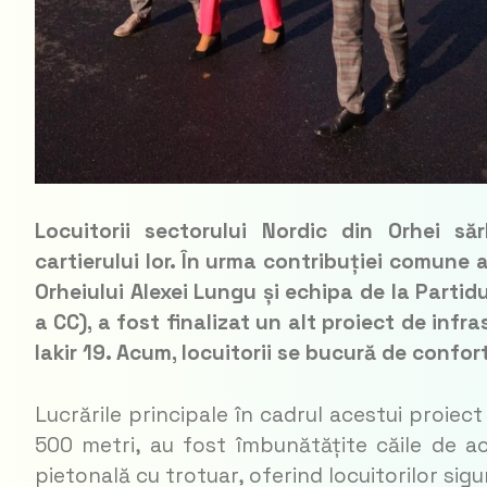
Locuitorii sectorului Nordic din Orhei să
cartierului lor. În urma contribuției comune 
Orheiului Alexei Lungu și echipa de la Partid
a CC), a fost finalizat un alt proiect de inf
Iakir 19. Acum, locuitorii se bucură de confor
Lucrările principale în cadrul acestui proiec
500 metri, au fost îmbunătățite căile de ac
pietonală cu trotuar, oferind locuitorilor sigu