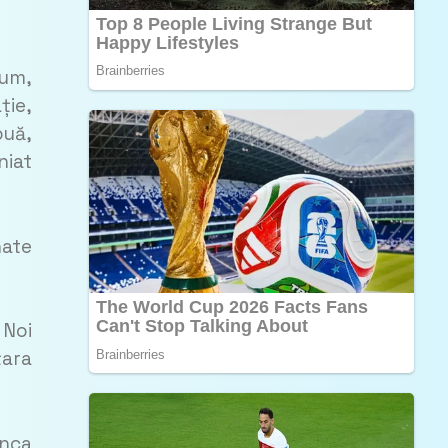
cum,
ție,
ouă,
niat
nate
 Noi
țara
unca