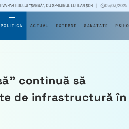
ȘANSĂ”, CU SPRIJINUL LUI ILAN ȘOR
05/03/2025
AGENȚIA NAȚION
POLITICĂ
ACTUAL
EXTERNE
SĂNĂTATE
PSIH
să” continuă să
e de infrastructură în