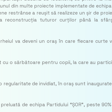
unul din multe proiecte implementate de echipa 
ene restrânse a reușit să realizeze un șir de proi
a reconstrucția tuturor curților până la sfârș
heiul va deveni un oraș în care fiecare curte v
 cu o sărbătoare pentru copii, la care au partic
o regularitate de invidiat, în oraș sunt inaugurate
 preluată de echipa Partidului “ȘOR”, peste 90%