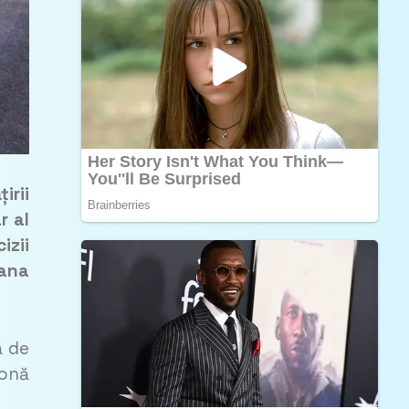
irii
r al
izii
oana
ă de
zonă