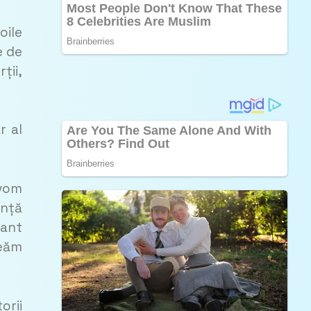
oile
e de
ții,
r al
 vom
ență
tant
reăm
orii