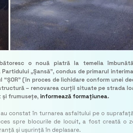
rbătoresc o nouă piatră la temelia îmbunătăț
a Partidului „Șansă”, condus de primarul interima
ul “ȘOR” (în proces de lichidare conform unei dec
rastructură – renovarea curții situate pe strada I
t și frumusețe,
informează formațiunea
.
t au constat în turnarea asfaltului pe o suprafaț
ces spre blocurile de locuit, a fost creată o 
ranță și ușurință în deplasare.