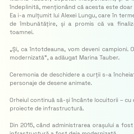
îndeplinită, menționând că acesta este doar 
Ea i-a mulțumit lui Alexei Lungu, care în term
de îmbunătățire, și a promis că va finaliz
toamnei.
„Și, ca întotdeauna, vom deveni campioni. Or
modernizată”, a adăugat Marina Tauber.
Ceremonia de deschidere a curții s-a încheiat
personaje de desene animate.
Orheiul continuă să-și încânte locuitorii – cu 
proiecte de infrastructură.
Din 2015, când administrarea orașului a fost
infrastructură a fost deja modernizată.