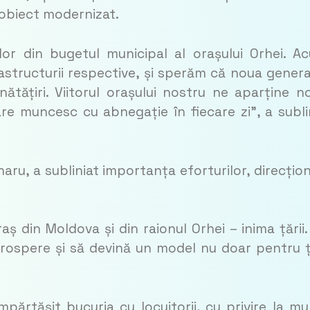
 obiect modernizat.
lor din bugetul municipal al orașului Orhei. A
structurii respective, și sperăm că noua genera
tățiri. Viitorul orașului nostru ne aparține n
re muncesc cu abnegație în fiecare zi”, a subli
aru, a subliniat importanța eforturilor, direcțio
 din Moldova și din raionul Orhei – inima țării.
rospere și să devină un model nu doar pentru 
părtășit bucuria cu locuitorii, cu privire la m