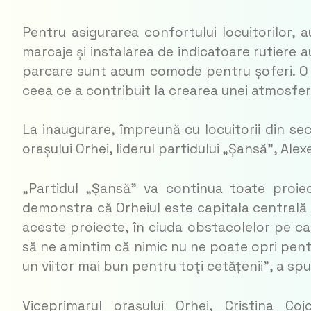
Pentru asigurarea confortului locuitorilor, a
marcaje și instalarea de indicatoare rutiere au
parcare sunt acum comode pentru șoferi. O a
ceea ce a contribuit la crearea unei atmosfer
La inaugurare, împreună cu locuitorii din sec
orașului Orhei, liderul partidului „Șansă”, Alex
„Partidul „Șansă” va continua toate proie
demonstra că Orheiul este capitala centrală
aceste proiecte, în ciuda obstacolelor pe car
să ne amintim că nimic nu ne poate opri pen
un viitor mai bun pentru toți cetățenii”, a sp
Viceprimarul orașului Orhei, Cristina Co