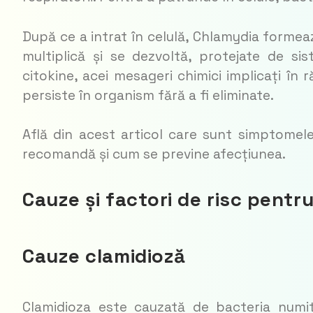
După ce a intrat în celulă, Chlamydia formea
multiplică și se dezvoltă, protejate de sis
citokine, acei mesageri chimici implicați în 
persiste în organism fără a fi eliminate.
Află din acest articol care sunt simptomel
recomandă și cum se previne afecțiunea.
Cauze și factori de risc pentr
Cauze clamidioză
Clamidioza este cauzată de bacteria numi