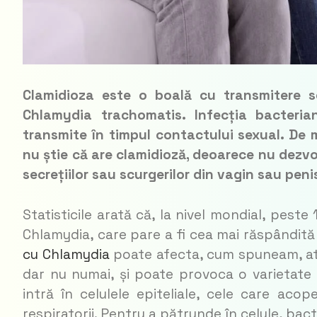
Clamidioza este o boală cu transmitere s
Chlamydia trachomatis. Infecția bacteria
transmite în timpul contactului sexual. De m
nu știe că are clamidioză, deoarece nu dezvol
secrețiilor sau scurgerilor din vagin sau peni
Statisticile arată că, la nivel mondial, pest
Chlamydia, care pare a fi cea mai răspândită
cu Chlamydia
poate afecta, cum spuneam, atât
dar nu numai, și poate provoca o varietate
intră în celulele epiteliale, cele care acop
respiratorii. Pentru a pătrunde în celule, bac