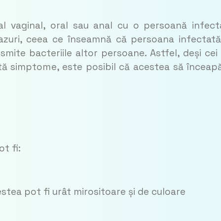
l vaginal, oral sau anal cu o persoană infect
cazuri, ceea ce înseamnă că persoana infectat
ite bacteriile altor persoane. Astfel, deși cei
tă simptome, este posibil că acestea să înceap
t fi:
estea pot fi urât mirositoare și de culoare