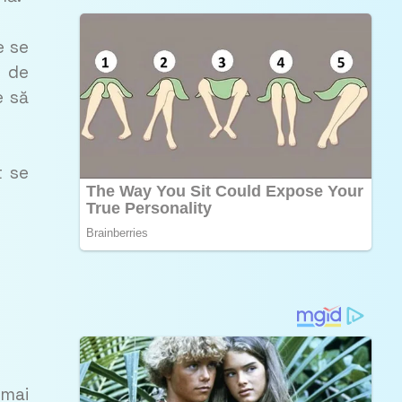
e se
a de
e să
t se
 mai