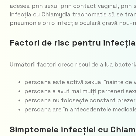
adesea prin sexul prin contact vaginal, prin s
infecția cu Chlamydia trachomatis să se tran
pneumonie ori o infecție oculară gravă nou-n
Factori de risc pentru infecți
Următorii factori cresc riscul de a lua bacte
persoana este activă sexual înainte de 
persoana a avut mai mulți parteneri sexu
persoana nu folosește constant prezer
persoana are în antecedentele medicale 
Simptomele infecției cu Chlam