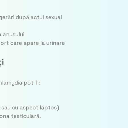
gerări după actul sexual
a anusului
ort care apare la urinare
i
hlamydia pot fi:
se sau cu aspect lăptos)
zona testiculară.