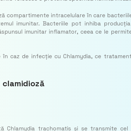
ză compartimente intracelulare în care bacteriil
temul imunitar. Bacteriile pot inhiba producți
răspunsul imunitar inflamator, ceea ce le permit
e în caz de infecție cu Chlamydia, ce tratamen
u clamidioză
tă Chlamydia trachomatis și se transmite cel