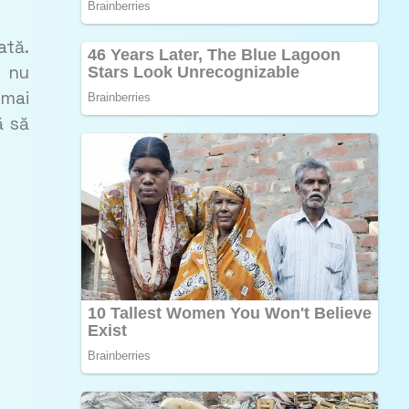
ată.
ă nu
 mai
ă să