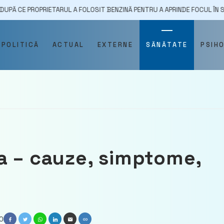
PRIETARUL A FOLOSIT BENZINĂ PENTRU A APRINDE FOCUL ÎN SOBĂ
1
POLITICĂ
ACTUAL
EXTERNE
SĂNĂTATE
PSIH
a – cauze, simptome,
0