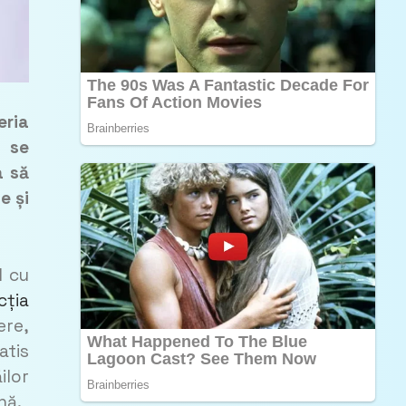
eria
i se
a să
e și
l cu
cția
ere,
atis
ilor
nă.