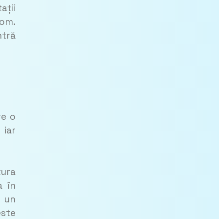
ații
tom.
ntră
re o
 iar
tura
a în
e un
este