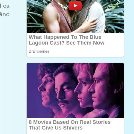
l ca
zând