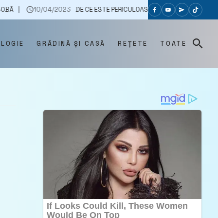
0/04/2023
DE CE ESTE PERICULOASĂ CARNEA TOCATĂ. LA CE SĂ FII ATE
OLOGIE
GRĂDINĂ ȘI CASĂ
REȚETE
TOATE