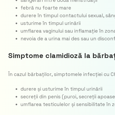
sângerări între două menstruații
febră nu foarte mare
durere în timpul contactului sexual, sân
usturime în timpul urinării
umflarea vaginului sau inflamație în zon
nevoia de a urina mai des sau un disconf
Simptome clamidioză la bărbaț
În cazul bărbaților, simptomele infecției cu C
durere și usturime în timpul urinării
secreții din penis (puroi, secreții apoa
umflarea testiculelor și sensibilitate în 