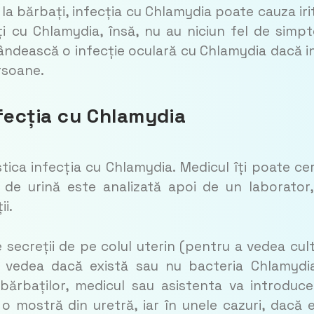
 la bărbați, infecția cu Chlamydia poate cauza irit
ți cu Chlamydia, însă, nu au niciun fel de simp
ândească o infecție oculară cu Chlamydia dacă i
ersoane.
nfecția cu Chlamydia
tica infecția cu Chlamydia. Medicul îți poate ce
de urină este analizată apoi de un laborator,
ii.
 secreții de pe colul uterin (pentru a vedea cul
 a vedea dacă există sau nu bacteria Chlamydi
l bărbaților, medicul sau asistenta va introduc
o mostră din uretră, iar în unele cazuri, dacă 