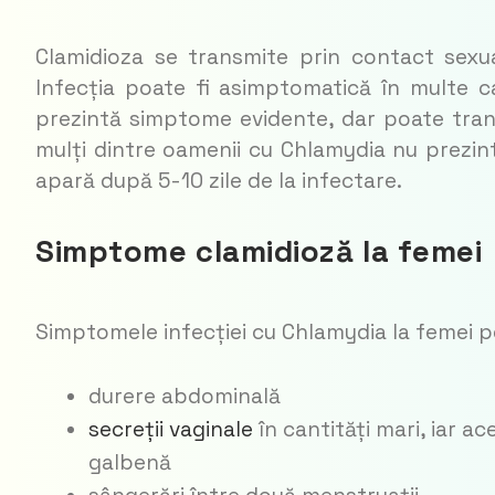
Clamidioza se transmite prin contact sexua
Infecția poate fi asimptomatică în multe 
prezintă simptome evidente, dar poate transm
mulți dintre oamenii cu Chlamydia nu prezin
apară după 5-10 zile de la infectare.
Simptome clamidioză la femei
Simptomele infecției cu Chlamydia la femei po
durere abdominală
secreții vaginale
în cantități mari, iar ac
galbenă