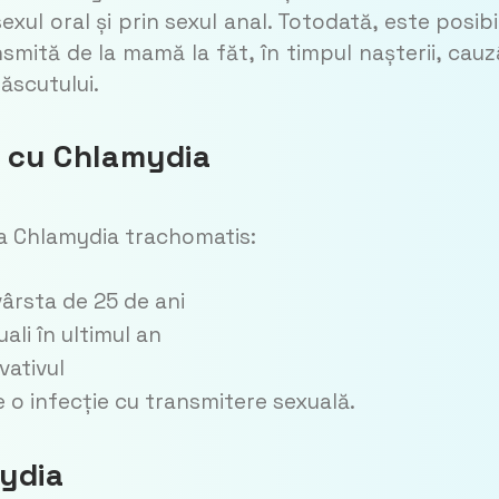
exul oral și prin sexul anal. Totodată, este posibi
smită de la mamă la făt, în timpul nașterii, cau
ăscutului.
a cu Chlamydia
ria Chlamydia trachomatis:
vârsta de 25 de ani
ali în ultimul an
vativul
o infecție cu transmitere sexuală.
ydia