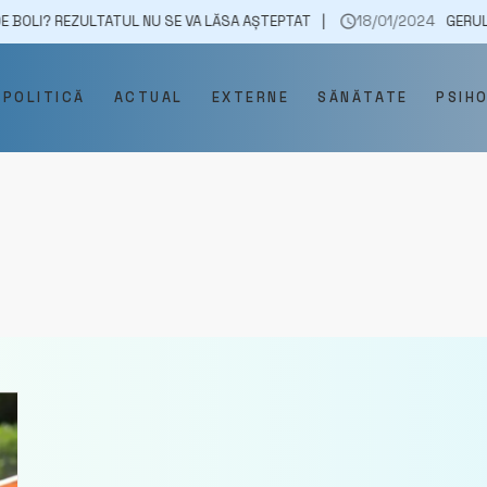
? REZULTATUL NU SE VA LĂSA AȘTEPTAT
18/01/2024
GERUL A LĂSAT
POLITICĂ
ACTUAL
EXTERNE
SĂNĂTATE
PSIH