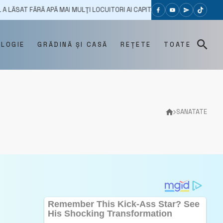
 FĂRĂ APĂ MAI MULŢI LOCUITORI AI CAPITALEI. ZECI DE INSTALAŢII DE AP
OLOGIE
GRĂDINĂ ȘI CASĂ
REȚETE
TOATE
SANATATE