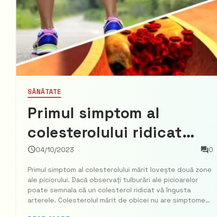
SĂNĂTATE
Primul simptom al
colesterolului ridicat
lovește două zone ale
04/10/2023
0
piciorului
Primul simptom al colesterolului mărit lovește două zone
ale piciorului. Dacă observați tulburări ale picioarelor
poate semnala că un colesterol ridicat vă îngusta
arterele. Colesterolul mărit de obicei nu are simptome
prezente. Cu toate acestea, nivelurile constant