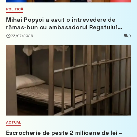
POLITICĂ
Mihai Popșoi a avut o întrevedere de
rămas-bun cu ambasadorul Regatului
Țărilor de Jos, Fred Duijn
23/07/2026
0
ACTUAL
Escrocherie de peste 2 milioane de lei –