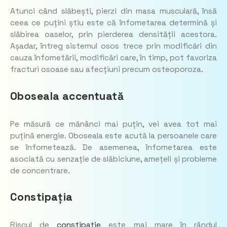
Atunci când slăbești, pierzi din masa musculară, însă
ceea ce puțini știu este că înfometarea determină și
slăbirea oaselor, prin pierderea densității acestora.
Așadar, întreg sistemul osos trece prin modificări din
cauza înfometării, modificări care, în timp, pot favoriza
fracturi osoase sau afecțiuni precum osteoporoza.
Oboseala accentuată
Pe măsură ce mănânci mai puțin, vei avea tot mai
puțină energie. Oboseala este acută la persoanele care
se înfometează. De asemenea, înfometarea este
asociată cu senzație de slăbiciune, amețeli și probleme
de concentrare.
Constipația
Riscul de
constipație
este mai mare în rândul