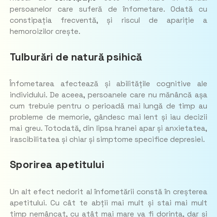
persoanelor care suferă de înfometare. Odată cu
constipația frecventă, și riscul de apariție a
hemoroizilor crește.
Tulburări de natură psihică
Înfometarea afectează și abilitățile cognitive ale
individului. De aceea, persoanele care nu mănâncă așa
cum trebuie pentru o perioadă mai lungă de timp au
probleme de memorie, gândesc mai lent și iau decizii
mai greu. Totodată, din lipsa hranei apar și anxietatea,
irascibilitatea și chiar și simptome specifice depresiei.
Sporirea apetitului
Un alt efect nedorit al înfometării constă în creșterea
apetitului. Cu cât te abții mai mult și stai mai mult
timp nemâncat, cu atât mai mare va fi dorința, dar și