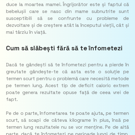
duce la moartea mamei. Îngrijorător este și faptul că
bebelușii care se nasc din mame subnutrite sunt
susceptibili să se confrunte cu probleme de
dezvoltare și de creștere atât la începutul vieții, cât și
mai târziu în viață.
Cum să slăbești fără să te înfometezi
Dacă te gândești să te înfometezi pentru a pierde în
greutate gândește-te că asta este o soluție pe
termen scurt pentru o problemă care necesită metode
pe termen lung. Acest tip de deficit caloric extrem
poate genera rezultate opuse față de ceea vrei de
fapt.
Pe de o parte, înfometarea te poate ajuta, pe termen
scurt, să scapi de câteva kilograme în plus, însă pe
termen lung rezultatele nu se vor menține. Pe de altă
parte, dacă te înfometezi pe perioade lungi de timp,