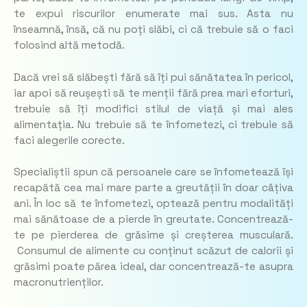
te expui riscurilor enumerate mai sus. Asta nu
înseamnă, însă, că nu poți slăbi, ci că trebuie să o faci
folosind altă metodă.
Dacă vrei să slăbești fără să îți pui sănătatea în pericol,
iar apoi să reușești să te menții fără prea mari eforturi,
trebuie să îți modifici stilul de viață și mai ales
alimentația. Nu trebuie să te înfometezi, ci trebuie să
faci alegerile corecte.
Specialiștii spun că persoanele care se înfometează își
recapătă cea mai mare parte a greutății în doar câțiva
ani. În loc să te înfometezi, optează pentru modalități
mai sănătoase de a pierde în greutate. Concentrează-
te pe pierderea de grăsime și creșterea musculară.
Consumul de alimente cu conținut scăzut de calorii și
grăsimi poate părea ideal, dar concentrează-te asupra
macronutrienților.