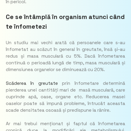
în pericol.
Ce se întâmplă în organism atunci când
te înfometezi
Un studiu mai vechi arată că persoanele care s-au
înfometat au scăzut în general în greutate, însă și-au
redus și masa musculară cu 5%. Dacă înfometarea
continuă o perioadă lungă de timp, masa musculară și
dimensiunea organelor se diminuează cu 20%.
Scăderea în greutate
prin înfometare determină
pierderea unei cantități mari de masă musculară, care
cuprinde apă, oase, organe etc. Reducerea masei
oaselor poate să impună probleme, întrucât aceasta
scade densitatea osoasă și predispune la rănire.
Ar mai trebui menționat și faptul că înfometarea
cronică duce la modificări ale metabolismului.