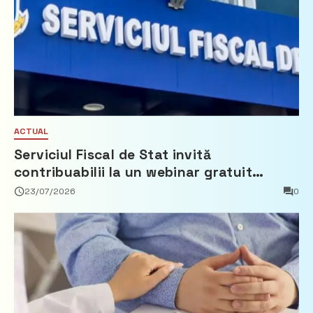
ACTUAL
Serviciul Fiscal de Stat invită
contribuabilii la un webinar gratuit
privind calculul impozitului pe bunurile
23/07/2026
0
imobiliare