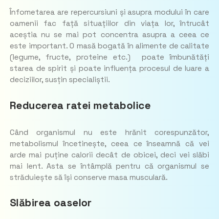
Înfometarea are repercursiuni și asupra modului în care
oamenii fac față situațiilor din viața lor, întrucât
aceștia nu se mai pot concentra asupra a ceea ce
este important. O masă bogată în alimente de calitate
(legume, fructe, proteine etc.) poate îmbunătăți
starea de spirit și poate influența procesul de luare a
deciziilor, susțin specialiștii.
Reducerea ratei metabolice
Când organismul nu este hrănit corespunzător,
metabolismul încetinește, ceea ce înseamnă că vei
arde mai puține calorii decât de obicei, deci vei slăbi
mai lent. Asta se întâmplă pentru că organismul se
străduiește să își conserve masa musculară.
Slăbirea oaselor