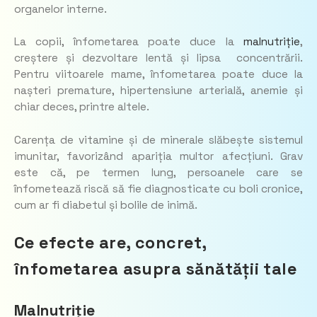
organelor interne.
La copii, înfometarea poate duce la
malnutriție
,
creștere și dezvoltare lentă și lipsa concentrării.
Pentru viitoarele mame, înfometarea poate duce la
nașteri premature, hipertensiune arterială, anemie și
chiar deces, printre altele.
Carența de vitamine și de minerale slăbește sistemul
imunitar, favorizând apariția multor afecțiuni. Grav
este că, pe termen lung, persoanele care se
înfometează riscă să fie diagnosticate cu boli cronice,
cum ar fi diabetul și bolile de inimă.
Ce efecte are, concret,
înfometarea asupra sănătății tale
Malnutriție