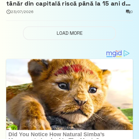
tânăr din capitală riscă până la 15 ani de
închisoare
23/07/2026
0
LOAD MORE