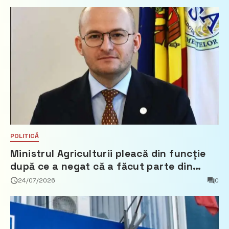
POLITICĂ
Ministrul Agriculturii pleacă din funcție
după ce a negat că a făcut parte din
Partidul Democrat
24/07/2026
0