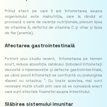
Primul efect pe care îl are înfometarea asupra
organismului este malnutriția, care la rândul ei
provoacă o serie de carențe nutriționale, precum lipsa
de vitamina A, deficitul de vitamina C și chiar și lipsa
de fier (anemie).
Afectarea gastrointestinală
Potrivit unui studiu recent, înfometarea pe termen
scurt, reduce absorbția zahărului. Șobolanii înfometați
dezvoltă o hipersecreție și defecte gastrointestinale,
pe când porcii înfometați se confruntă cu prelungirea
1
diareei cu rotavirus
. Cu toate acestea, mai sunt
necesare multe studii prin care să se cunoască exact
care sunt efectele foametei asupra intestinului.
Slăbirea sistemului imunitar