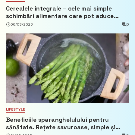
Cerealele integrale – cele mai simple
schimbări alimentare care pot aduce
beneficii reale
06/03/2026
0
LIFESTYLE
Beneficiile sparanghelulului pentru
sănătate. Rețete savuroase, simple și
ușor de pregătit