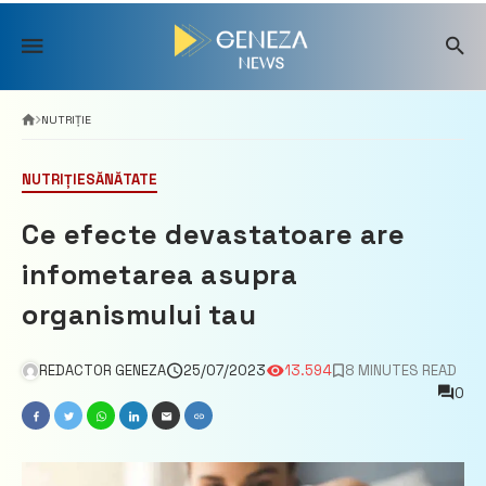
Skip
to
content
NUTRIȚIE
NUTRIȚIE
SĂNĂTATE
Ce efecte devastatoare are
infometarea asupra
organismului tau
REDACTOR GENEZA
25/07/2023
13.594
8 MINUTES READ
0