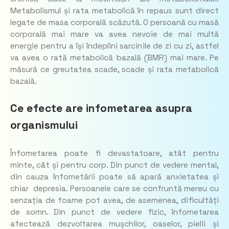
Metabolismul și rata metabolică în repaus sunt direct
legate de masa corporală scăzută. O persoană cu masă
corporală mai mare va avea nevoie de mai multă
energie pentru a își îndeplini sarcinile de zi cu zi, astfel
va avea o rată metabolică bazală (BMR) mai mare. Pe
măsură ce greutatea scade, scade și rata metabolică
bazală.
Ce efecte are infometarea asupra
organismului
Înfometarea poate fi devastatoare, atât pentru
minte, cât și pentru corp. Din punct de vedere mental,
din cauza înfometării poate să apară anxietatea și
chiar depresia. Persoanele care se confruntă mereu cu
senzația de foame pot avea, de asemenea, dificultăți
de somn. Din punct de vedere fizic, înfometarea
afectează dezvoltarea mușchilor, oaselor, pielii și