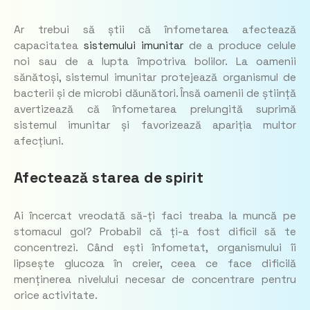
Ar trebui să știi că înfometarea afectează
capacitatea
sistemului imunitar
de a produce celule
noi sau de a lupta împotriva bolilor. La oamenii
sănătoși, sistemul imunitar protejează organismul de
bacterii și de microbi dăunători. Însă oamenii de știință
avertizează că înfometarea prelungită suprimă
sistemul imunitar și favorizează apariția multor
afecțiuni.
Afectează starea de spirit
Ai încercat vreodată să-ți faci treaba la muncă pe
stomacul gol? Probabil că ți-a fost dificil să te
concentrezi. Când ești înfometat, organismului îi
lipsește glucoza în creier, ceea ce face dificilă
menținerea nivelului necesar de concentrare pentru
orice activitate.