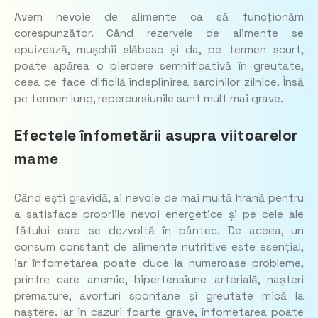
Avem nevoie de alimente ca să funcționăm
corespunzător. Când rezervele de alimente se
epuizează, mușchii slăbesc și da, pe termen scurt,
poate apărea o pierdere semnificativă în greutate,
ceea ce face dificilă îndeplinirea sarcinilor zilnice. Însă
pe termen lung, repercursiunile sunt mult mai grave.
Efectele înfometării asupra viitoarelor
mame
Când ești gravidă, ai nevoie de mai multă hrană pentru
a satisface propriile nevoi energetice și pe cele ale
fătului care se dezvoltă în pântec. De aceea, un
consum constant de alimente nutritive este esențial,
iar înfometarea poate duce la numeroase probleme,
printre care anemie, hipertensiune arterială, nașteri
premature, avorturi spontane și greutate mică la
naștere. Iar în cazuri foarte grave, înfometarea poate