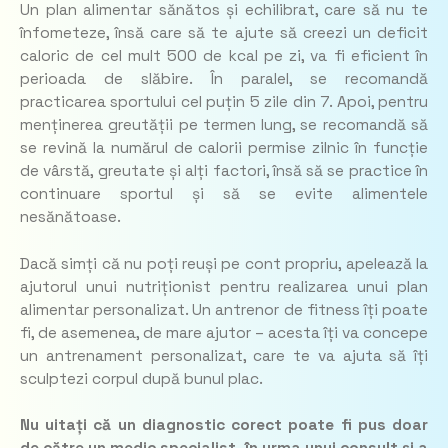
Un plan alimentar sănătos și echilibrat, care să nu te
înfometeze, însă care să te ajute să creezi un deficit
caloric de cel mult 500 de kcal pe zi, va fi eficient în
perioada de slăbire. În paralel, se recomandă
practicarea sportului cel puțin 5 zile din 7. Apoi, pentru
menținerea greutății pe termen lung, se recomandă să
se revină la numărul de calorii permise zilnic în funcție
de vârstă, greutate și alți factori, însă să se practice în
continuare sportul și să se evite alimentele
nesănătoase.
Dacă simți că nu poți reuși pe cont propriu, apelează la
ajutorul unui nutriționist pentru realizarea unui plan
alimentar personalizat. Un antrenor de fitness îți poate
fi, de asemenea, de mare ajutor – acesta îți va concepe
un antrenament personalizat, care te va ajuta să îți
sculptezi corpul după bunul plac.
Nu uitați că un diagnostic corect poate fi pus doar