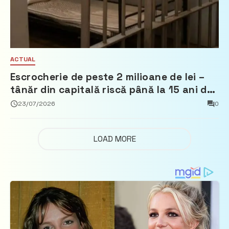
ACTUAL
Escrocherie de peste 2 milioane de lei –
tânăr din capitală riscă până la 15 ani de
închisoare
23/07/2026
0
LOAD MORE