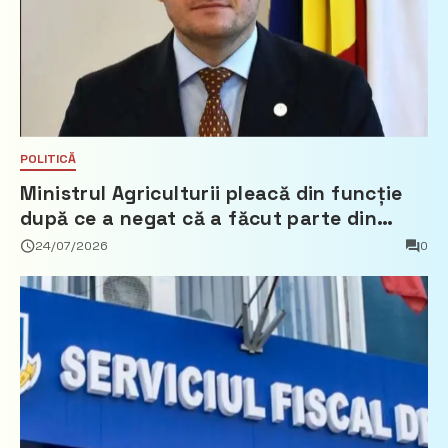
POLITICĂ
Ministrul Agriculturii pleacă din funcție
după ce a negat că a făcut parte din
Partidul Democrat
24/07/2026
0