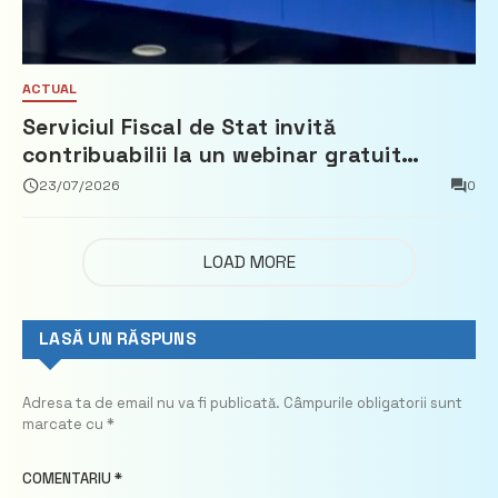
ACTUAL
Serviciul Fiscal de Stat invită
contribuabilii la un webinar gratuit
privind calculul impozitului pe bunurile
23/07/2026
0
imobiliare
LOAD MORE
LASĂ UN RĂSPUNS
Adresa ta de email nu va fi publicată.
Câmpurile obligatorii sunt
marcate cu
*
COMENTARIU
*