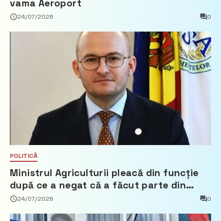
vama Aeroport
24/07/2026
0
POLITICĂ
Ministrul Agriculturii pleacă din funcție
după ce a negat că a făcut parte din
Partidul Democrat
24/07/2026
0