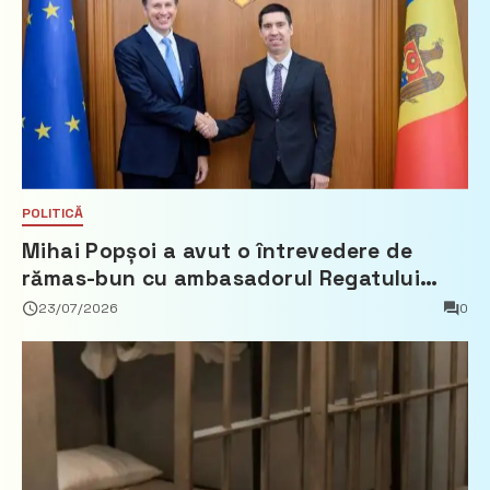
POLITICĂ
Mihai Popșoi a avut o întrevedere de
rămas-bun cu ambasadorul Regatului
Țărilor de Jos, Fred Duijn
23/07/2026
0