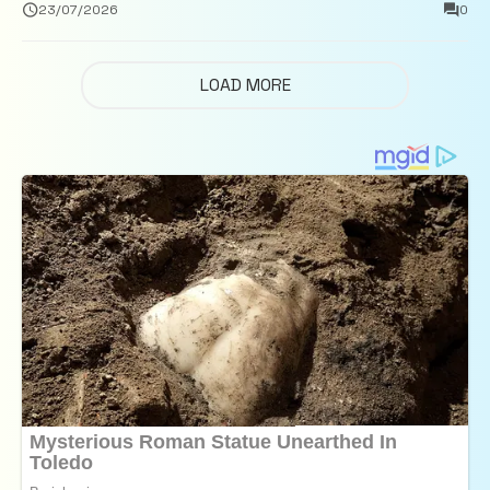
închisoare
23/07/2026
0
LOAD MORE