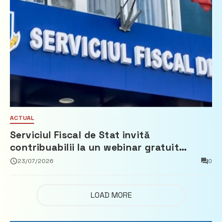
ACTUAL
Serviciul Fiscal de Stat invită
contribuabilii la un webinar gratuit
privind calculul impozitului pe bunurile
23/07/2026
0
imobiliare
LOAD MORE