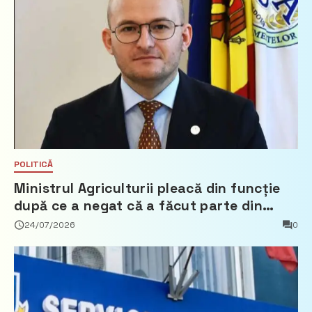
POLITICĂ
Ministrul Agriculturii pleacă din funcție
după ce a negat că a făcut parte din
Partidul Democrat
24/07/2026
0