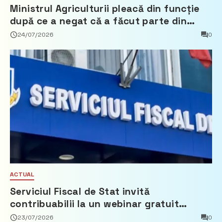
Ministrul Agriculturii pleacă din funcție
după ce a negat că a făcut parte din
Partidul Democrat
24/07/2026
0
ACTUAL
Serviciul Fiscal de Stat invită
contribuabilii la un webinar gratuit
privind calculul impozitului pe bunurile
23/07/2026
0