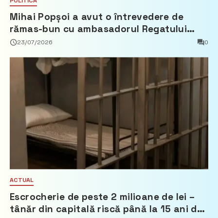
POLITICĂ
Mihai Popșoi a avut o întrevedere de
rămas-bun cu ambasadorul Regatului
Țărilor de Jos, Fred Duijn
23/07/2026
0
ACTUAL
Escrocherie de peste 2 milioane de lei –
tânăr din capitală riscă până la 15 ani de