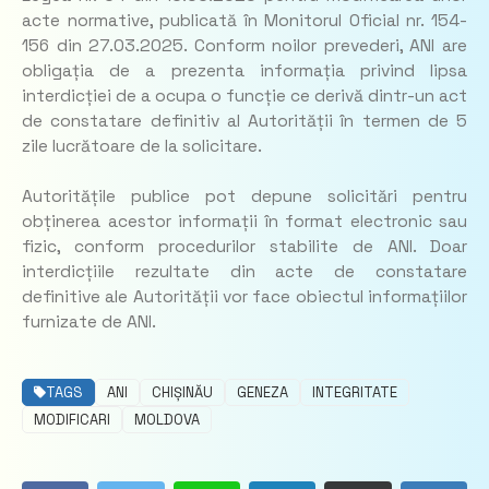
acte normative, publicată în Monitorul Oficial nr. 154-
156 din 27.03.2025. Conform noilor prevederi, ANI are
obligația de a prezenta informația privind lipsa
interdicției de a ocupa o funcție ce derivă dintr-un act
de constatare definitiv al Autorității în termen de 5
zile lucrătoare de la solicitare.
Autoritățile publice pot depune solicitări pentru
obținerea acestor informații în format electronic sau
fizic, conform procedurilor stabilite de ANI. Doar
interdicțiile rezultate din acte de constatare
definitive ale Autorității vor face obiectul informațiilor
furnizate de ANI.
TAGS
ANI
CHIȘINĂU
GENEZA
INTEGRITATE
MODIFICARI
MOLDOVA