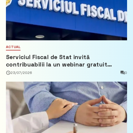
ACTUAL
Serviciul Fiscal de Stat invită
contribuabilii la un webinar gratuit
privind calculul impozitului pe bunurile
23/07/2026
0
imobiliare