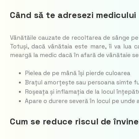
Când să te adresezi medicului
Vânătăile cauzate de recoltarea de sânge pen
Totuși, dacă vânătaia este mare, îi va lua
meargă la medic dacă în afară de vânătaie s
Pielea de pe mână își pierde culoarea
Brațul amorțește sau persoana simte fu
Roșeața și inflamația de la locul înțepăt
Apare o durere severă în locul pe unde a
Cum se reduce riscul de învine