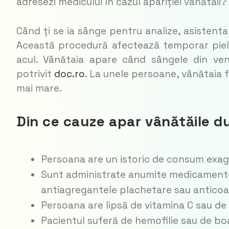
adresezi medicului în cazul apariției vânătăii?
Când ți se ia sânge pentru analize, asistenta
Această procedură afectează temporar pielea
acul. Vânătaia apare când sângele din ven
potrivit
doc.ro
. La unele persoane, vânătaia f
mai mare.
Din ce cauze apar vânătăile d
Persoana are un istoric de consum exager
Sunt administrate anumite medicamente
antiagregantele plachetare sau anticoa
Persoana are lipsă de vitamina C sau de
Pacientul suferă de hemofilie sau de bo