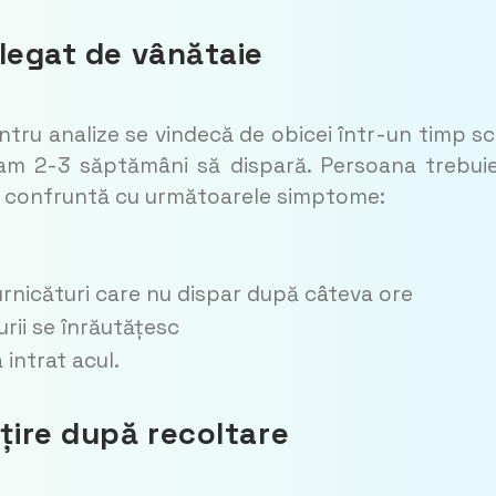
 legat de vânătaie
tru analize se vindecă de obicei într-un timp sc
 cam 2-3 săptămâni să dispară. Persoana trebui
e confruntă cu următoarele simptome:
rnicături care nu dispar după câteva ore
urii se înrăutățesc
 intrat acul.
țire după recoltare