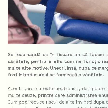
Se recomandă ca în fiecare an să facem a
sănătate, pentru a afla cum ne funcțione
multe alte motive. Uneori, însă, după ce merg
fost introdus acul se formează o vânătaie.
Acest lucru nu este neobișnuit, dar poate 
multe cauze, printre care administrarea an
Cum poți reduce riscul de a te învineți după c