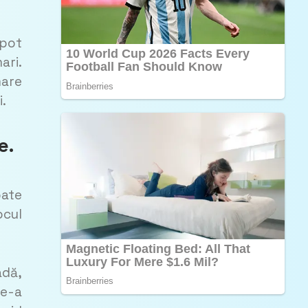
 pot
ari.
mare
i.
e.
oate
ocul
adă,
de-a