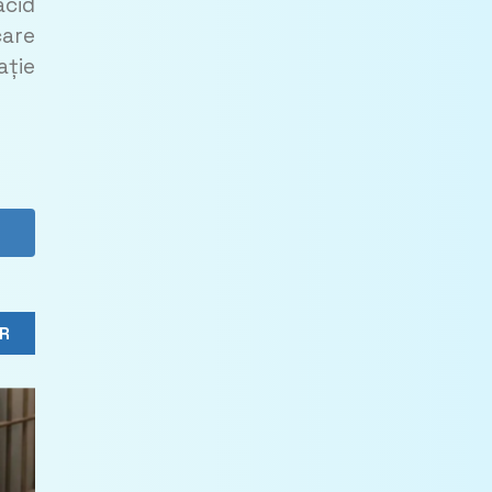
acid
care
ație
R