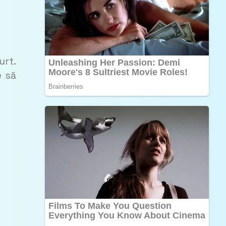
urt.
e să