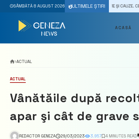
Skip
ULTIMELE ȘTIRI
07/2023
SÂMBĂTĂ 8 AUGUST 2026
SPONDILOZA CERVICALĂ – SIMPTOME ȘI CAUZE. CE EXERCIȚII SĂ
to
content
ACASĂ
ACTUAL
ACTUAL
Vânătăile după recol
apar şi cât de grave 
REDACTOR GENEZA
29/03/2023
3.957
4 MINUTES READ