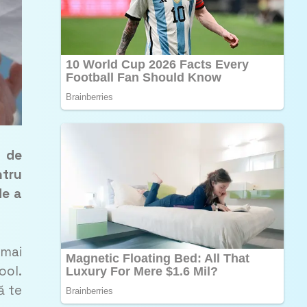
ă de
ntru
de a
 mai
ool.
ă te