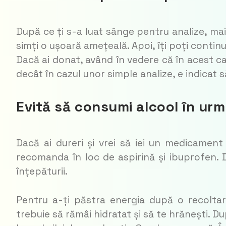
După ce ți s-a luat sânge pentru analize, ma
simți o ușoară amețeală. Apoi, îți poți continu
Dacă ai donat, având în vedere că în acest c
decât în cazul unor simple analize, e indicat s
Evită să consumi alcool în urm
Dacă ai dureri și vrei să iei un medicament
recomanda în loc de aspirină și ibuprofen.
înțepăturii.
Pentru a-ți păstra energia după o recoltar
trebuie să rămâi hidratat și să te hrănești. D