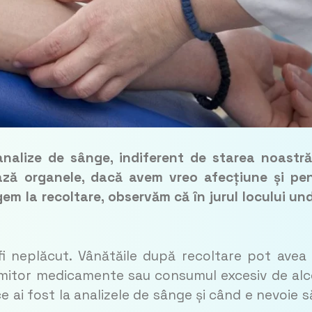
nalize de sânge, indiferent de starea noastr
ază organele, dacă avem vreo afecțiune și pe
em la recoltare, observăm că în jurul locului un
fi neplăcut. Vânătăile după recoltare pot avea
umitor medicamente sau consumul excesiv de alc
e ai fost la analizele de sânge și când e nevoie s