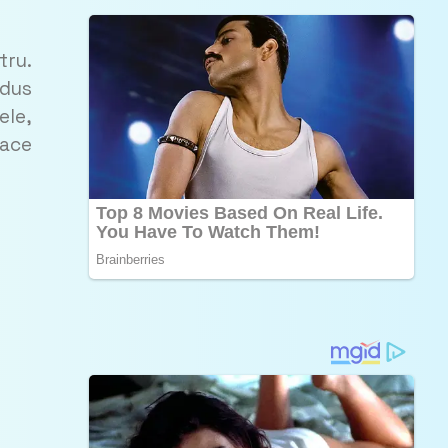
tru.
odus
ele,
face