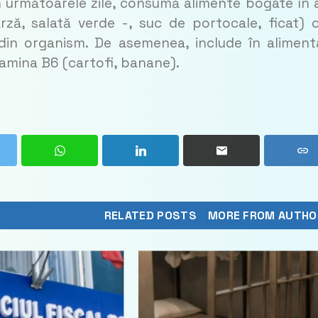
În următoarele zile, consumă alimente bogate în 
rză, salată verde -, suc de portocale, ficat) 
 din organism. De asemenea, include în aliment
tamina B6 (cartofi, banane).
RELATED POSTS
MORE FROM AUTHO