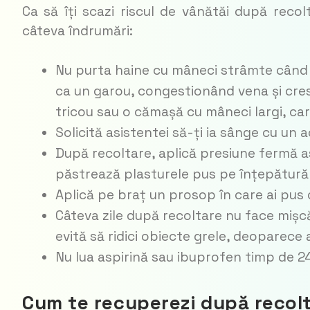
Ca să îți scazi riscul de vânătăi după reco
câteva îndrumări:
Nu purta haine cu mâneci strâmte când 
ca un garou, congestionând vena și cresc
tricou sau o cămașă cu mâneci largi, car
Solicită asistentei să-ți ia sânge cu un 
După recoltare, aplică presiune fermă as
păstrează plasturele pus pe înțepătură 
Aplică pe braț un prosop în care ai pus
Câteva zile după recoltare nu face mișcăr
evită să ridici obiecte grele, deoparec
Nu lua aspirină sau ibuprofen timp de 2
Cum te recuperezi după recol