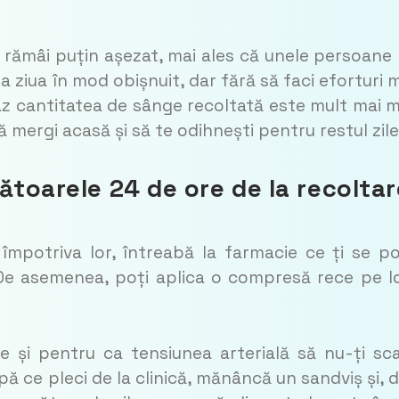
i rămâi puțin așezat, mai ales că unele persoane
a ziua în mod obișnuit, dar fără să faci eforturi m
az cantitatea de sânge recoltată este mult mai 
ă mergi acasă și să te odihnești pentru restul zile
ătoarele 24 de ore de la recoltar
 împotriva lor, întreabă la farmacie ce ți se p
 De asemenea, poți aplica o compresă rece pe l
e și pentru ca tensiunea arterială să nu-ți sc
upă ce pleci de la clinică, mănâncă un sandviș și, 