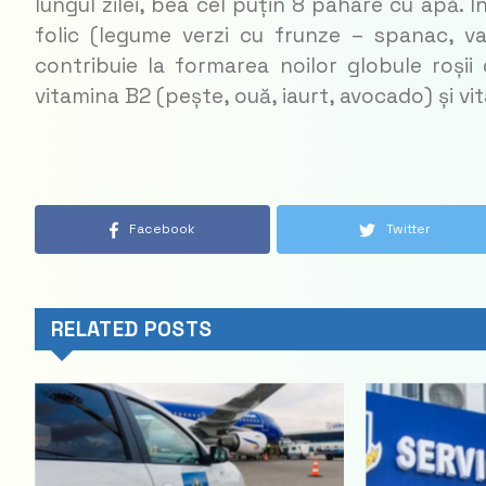
lungul zilei, bea cel puțin 8 pahare cu apă. 
folic (legume verzi cu frunze – spanac, va
contribuie la formarea noilor globule roșii
vitamina B2 (pește, ouă, iaurt, avocado) și vi
Facebook
Twitter
RELATED POSTS