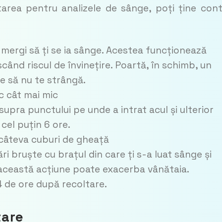
ltarea pentru analizele de sânge, poți ține con
mergi să ți se ia sânge. Acestea funcționează
ând riscul de învinețire. Poartă, în schimb, un
e să nu te strângă.
ac cât mai mic
upra punctului pe unde a intrat acul și ulterior
cel puțin 6 ore.
 câteva cuburi de gheață
i bruște cu brațul din care ți s-a luat sânge și
e această acțiune poate exacerba vânătaia.
4 de ore după recoltare.
tare