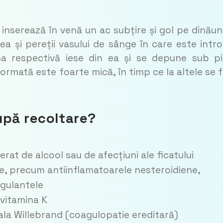
 inserează în venă un ac subțire și gol pe dinăun
 și pereții vasului de sânge în care este intr
a respectivă iese din ea și se depune sub pi
ormată este foarte mică, în timp ce la altele se 
upă recoltare?
at de alcool sau de afecțiuni ale ficatului
, precum antiinflamatoarele nesteroidiene,
gulantele
 vitamina K
ala Willebrand (coagulopatie ereditară)