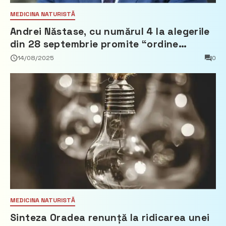
MEDICINA NATURISTĂ
Andrei Năstase, cu numărul 4 la alegerile
din 28 septembrie promite “ordine
europeană” și 10 miliarde pentru cetățeni
14/08/2025
0
MEDICINA NATURISTĂ
Sinteza Oradea renunță la ridicarea unei