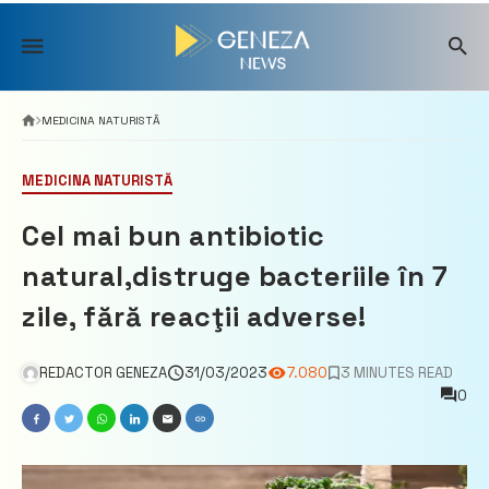
Skip
to
content
MEDICINA NATURISTĂ
MEDICINA NATURISTĂ
Cel mai bun antibiotic
natural,distruge bacteriile în 7
zile, fără reacţii adverse!
REDACTOR GENEZA
31/03/2023
7.080
3 MINUTES READ
0