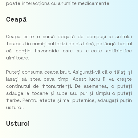
poate interacționa cu anumite medicamente.
Ceapă
Ceapa este o sursă bogată de compuși ai sulfului
terapeutic numiți sulfoxizi de cisteină, pe lângă faptul
că conțin flavonoide care au efecte antibiotice
uimitoare.
Puteți consuma ceapa brut. Asigurați-vă că o tăiați și
lăsați să stea ceva timp. Acest lucru îi va crește
conținutul de fitonutrienți. De asemenea, o puteți
adăuga la tocane și supe sau pur și simplu o puteți
fierbe. Pentru efecte și mai puternice, adăugați puțin
usturoi.
Usturoi