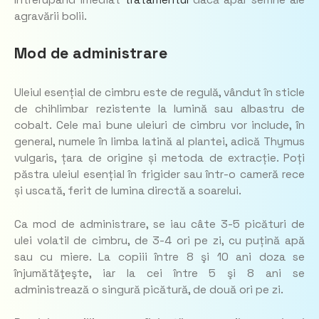
agravării bolii.
Mod de administrare
Uleiul esențial de cimbru este de regulă, vândut în sticle
de chihlimbar rezistente la lumină sau albastru de
cobalt. Cele mai bune uleiuri de cimbru vor include, în
general, numele în limba latină al plantei, adică Thymus
vulgaris, țara de origine și metoda de extracție. Poți
păstra uleiul esențial în frigider sau într-o cameră rece
și uscată, ferit de lumina directă a soarelui.
Ca mod de administrare, se iau câte 3-5 picături de
ulei volatil de cimbru, de 3-4 ori pe zi, cu puțină apă
sau cu miere. La copiii între 8 şi 10 ani doza se
înjumătăţeşte, iar la cei între 5 şi 8 ani se
administrează o singură picătură, de două ori pe zi.