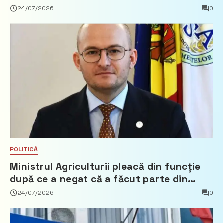
24/07/2026
0
POLITICĂ
Ministrul Agriculturii pleacă din funcție
după ce a negat că a făcut parte din
Partidul Democrat
24/07/2026
0