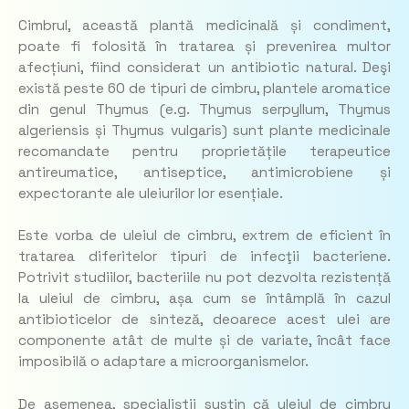
Cimbrul, această plantă medicinală și condiment,
poate fi folosită în tratarea și prevenirea multor
afecțiuni, fiind considerat un antibiotic natural. Deşi
există peste 60 de tipuri de cimbru, plantele aromatice
din genul Thymus (e.g. Thymus serpyllum, Thymus
algeriensis și Thymus vulgaris) sunt plante medicinale
recomandate pentru proprietățile terapeutice
antireumatice, antiseptice, antimicrobiene și
expectorante ale uleiurilor lor esențiale.
Este vorba de uleiul de cimbru, extrem de eficient în
tratarea diferitelor tipuri de infecţii bacteriene.
Potrivit studiilor, bacteriile nu pot dezvolta rezistență
la uleiul de cimbru, așa cum se întâmplă în cazul
antibioticelor de sinteză, deoarece acest ulei are
componente atât de multe și de variate, încât face
imposibilă o adaptare a microorganismelor.
De asemenea, specialiştii susţin că uleiul de cimbru