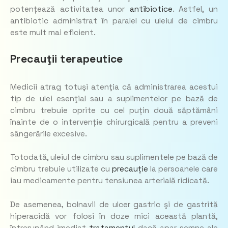
potențează activitatea unor
antibiotice
. Astfel, un
antibiotic administrat în paralel cu uleiul de cimbru
este mult mai eficient.
Precauţii terapeutice
Medicii atrag totuşi atenţia că administrarea acestui
tip de ulei esenţial sau a suplimentelor pe bază de
cimbru trebuie oprite cu cel puțin două săptămâni
înainte de o intervenție chirurgicală pentru a preveni
sângerările excesive.
Totodată, uleiul de cimbru sau suplimentele pe bază de
cimbru trebuie utilizate cu
precauție
la persoanele care
iau medicamente pentru tensiunea arterială ridicată.
De asemenea, bolnavii de ulcer gastric şi de gastrită
hiperacidă vor folosi în doze mici această plantă,
întrerupând imediat
tratamentul
dacă apar semne ale