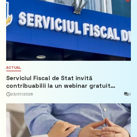
ACTUAL
Serviciul Fiscal de Stat invită
contribuabilii la un webinar gratuit
privind calculul impozitului pe bunurile
23/07/2026
0
imobiliare