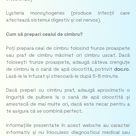
Lysteria moncytogenes (produce infecții care
afectează sistemul digestiv și cel nervos).
Cum să prepari ceaiul de cimbru?
Poți prepara ceai de cimbru folosind frunze proaspete
sau praf de cimbru măcinat ori cimbru uscat. Dacă
folosești frunze proaspete, adaugă câteva crenguțe
de cimbru la o cană de apă clocotită, potrivit
doc.ro
.
Lasă-le la infuzat și strecoară-le după 5-8 minute.
Dacă prepari cu cimbru praf, adaugă aproximativ o
linguriță de pulbere la o cană de apă clocotită și
amestecă de mai multe ori, dacă este necar pentru a
te asigura că se combină perfect.
Informațiile prezentate în acest website au caracter
informativ și nu înlocuiesc diagnosticul medical sau