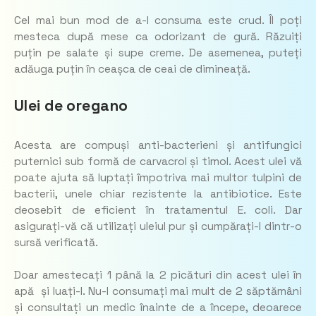
Cel mai bun mod de a-l consuma este crud. Îl poți
mesteca după mese ca odorizant de gură. Răzuiți
puțin pe salate și supe creme. De asemenea, puteți
adăuga puțin în ceașca de ceai de dimineață.
Ulei de oregano
Acesta are compuși anti-bacterieni și antifungici
puternici sub formă de carvacrol și timol. Acest ulei vă
poate ajuta să luptați împotriva mai multor tulpini de
bacterii, unele chiar rezistente la antibiotice. Este
deosebit de eficient în tratamentul E. coli. Dar
asigurați-vă că utilizați uleiul pur și cumpărați-l dintr-o
sursă verificată.
Doar amestecați 1 până la 2 picături din acest ulei în
apă și luați-l. Nu-l consumați mai mult de 2 săptămâni
și consultați un medic înainte de a începe, deoarece