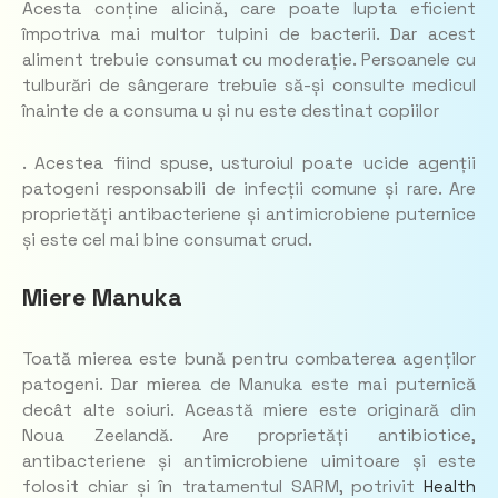
Acesta conține alicină, care poate lupta eficient
împotriva mai multor tulpini de bacterii. Dar acest
aliment trebuie consumat cu moderație. Persoanele cu
tulburări de sângerare trebuie să-și consulte medicul
înainte de a consuma u și nu este destinat copiilor
. Acestea fiind spuse, usturoiul poate ucide agenții
patogeni responsabili de infecții comune și rare. Are
proprietăți antibacteriene și antimicrobiene puternice
și este cel mai bine consumat crud.
Miere Manuka
Toată mierea este bună pentru combaterea agenților
patogeni. Dar mierea de Manuka este mai puternică
decât alte soiuri. Această miere este originară din
Noua Zeelandă. Are proprietăți antibiotice,
antibacteriene și antimicrobiene uimitoare și este
folosit chiar și în tratamentul SARM, potrivit
Health