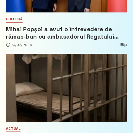
POLITICĂ
Mihai Popșoi a avut o întrevedere de
rămas-bun cu ambasadorul Regatului
Țărilor de Jos, Fred Duijn
23/07/2026
0
ACTUAL