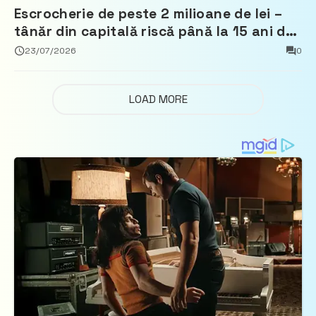
Escrocherie de peste 2 milioane de lei –
tânăr din capitală riscă până la 15 ani de
închisoare
23/07/2026
0
LOAD MORE