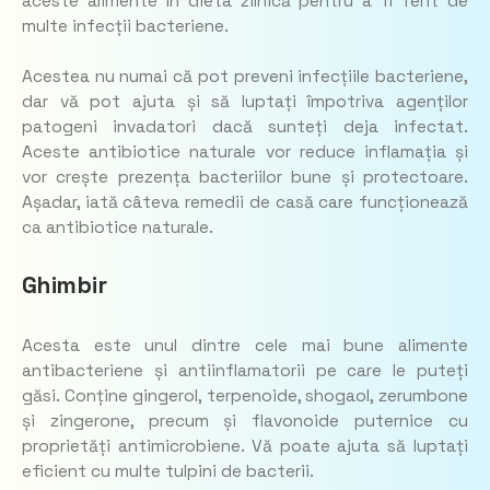
aceste alimente în dieta zilnică pentru a fi ferit de
multe infecții bacteriene.
Acestea nu numai că pot preveni infecțiile bacteriene,
dar vă pot ajuta și să luptați împotriva agenților
patogeni invadatori dacă sunteți deja infectat.
Aceste antibiotice naturale vor reduce inflamația și
vor crește prezența bacteriilor bune și protectoare.
Așadar, iată câteva remedii de casă care funcționează
ca antibiotice naturale.
Ghimbir
Acesta este unul dintre cele mai bune alimente
antibacteriene și antiinflamatorii pe care le puteți
găsi. Conține gingerol, terpenoide, shogaol, zerumbone
și zingerone, precum și flavonoide puternice cu
proprietăți antimicrobiene. Vă poate ajuta să luptați
eficient cu multe tulpini de bacterii.