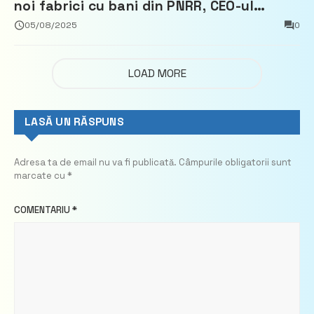
noi fabrici cu bani din PNRR, CEO-ul
demisionează – Profit.ro
05/08/2025
0
LOAD MORE
LASĂ UN RĂSPUNS
Adresa ta de email nu va fi publicată.
Câmpurile obligatorii sunt
marcate cu
*
COMENTARIU
*