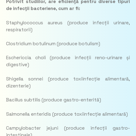
Potrivit studiilor, are eficienţă pentru diverse tipuri
de infecţii bacteriene, cum ar fi:
Staphylococcus aureus (produce infecții urinare,
respiratorii)
Clostridium botulinum (produce botulism)
Eschericcia choli (produce infecții reno-urinare și
digestive)
Shigella sonnei (produce toxiinfecție alimentară,
dizenterie)
Bacillus subtilis (produce gastro-enterită)
Salmonella enteridis (produce toxiinfecție alimentară)
Campylobacter jejuni (produce infecții gastro-
intestinale)