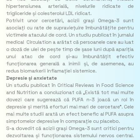
hipertensiunea arterială, nivelurile ridicate de
trigliceride și colesterolul LDL ridicat.
Potrivit unor cercetări, acizii grași Omega-3 sunt
asociați cu rate de supraviețuire îmbunătățite pentru
victimele atacului de cord. Un studiu publicat în jurnalul
medical Circulation a arătat că persoanele care au luat
o doză de ulei de pește timp de șase luni după apariția
unui atac de cord și-au îmbunătățit efectiv
funcționarea generală a inimii și, de asemenea, au
redus biomarkerii inflamației sistemice.
Depresie și anxietate
Un studiu publicat în Critical Reviews in Food Science
and Nutrition a concluzionat că „Există tot mai multe
dovezi care sugerează că PUFA n-3 joacă un rol în
depresie și merită eforturi mai mari de cercetare”. Cele
mai multe studii arată un efect benefic al PUFA asupra
simptomelor depresive în comparație cu placebo.
S-a dovedit că acizii grași Omega-3 sunt critici pentru
dezvoltarea și funcționarea sistemului nervos central.