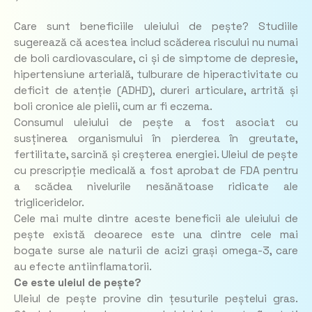
Care sunt beneficiile uleiului de pește? Studiile
sugerează că acestea includ scăderea riscului nu numai
de boli cardiovasculare, ci și de simptome de depresie,
hipertensiune arterială, tulburare de hiperactivitate cu
deficit de atenție (ADHD), dureri articulare, artrită și
boli cronice ale pielii, cum ar fi eczema.
Consumul uleiului de pește a fost asociat cu
susținerea organismului în pierderea în greutate,
fertilitate, sarcină și creșterea energiei. Uleiul de pește
cu prescripție medicală a fost aprobat de FDA pentru
a scădea nivelurile nesănătoase ridicate ale
trigliceridelor.
Cele mai multe dintre aceste beneficii ale uleiului de
pește există deoarece este una dintre cele mai
bogate surse ale naturii de acizi grași omega-3, care
au efecte antiinflamatorii.
Ce este uleiul de pește?
Uleiul de pește provine din țesuturile peștelui gras.