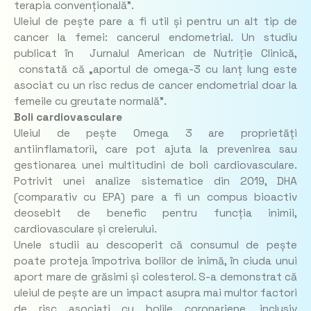
terapia convențională”.
Uleiul de pește pare a fi util și pentru un alt tip de
cancer la femei: cancerul endometrial. Un studiu
publicat în Jurnalul American de Nutriție Clinică,
constată că „aportul de omega-3 cu lanț lung este
asociat cu un risc redus de cancer endometrial doar la
femeile cu greutate normală”.
Boli cardiovasculare
Uleiul de pește Omega 3 are proprietăți
antiinflamatorii, care pot ajuta la prevenirea sau
gestionarea unei multitudini de boli cardiovasculare.
Potrivit unei analize sistematice din 2019, DHA
(comparativ cu EPA) pare a fi un compus bioactiv
deosebit de benefic pentru funcția inimii,
cardiovasculare și creierului.
Unele studii au descoperit că consumul de pește
poate proteja împotriva bolilor de inimă, în ciuda unui
aport mare de grăsimi și colesterol. S-a demonstrat că
uleiul de pește are un impact asupra mai multor factori
de risc asociați cu bolile coronariene, inclusiv