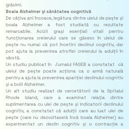
grăsimi.
Boala Alzheimer și sănătatea cognitivă
De câțiva ani încoace, legătura dintre uleiul de pește și
boala Alzheimer a fost studiată cu rezultate
remarcabile. Acizii grași esențiali vitali pentru
funcționarea creierului care se găsesc în uleiul de
pește nu numai că pot încetini declinul cognitiv, dar
pot ajuta la prevenirea atrofiei creierului la adulții în
vârstă.
Un studiu publicat în Jurnalul FASEB a constatat că
uleiul de pește poate acționa ca o armă naturală
pentru a ajuta la prevenirea apariției declinului cognitiv
și a bolii Alzheimer.
Un alt studiu realizat de cercetătorii de la Spitalul
Rhode Island, care a examinat relația dintre
suplimentarea cu ulei de pește și indicatorii declinului
cognitiv, a constatat că adulții care au luat ulei de
pește (care nu dezvoltaseră încă boala Alzheimer) au
experimentat un declin cognitiv și o contracție a