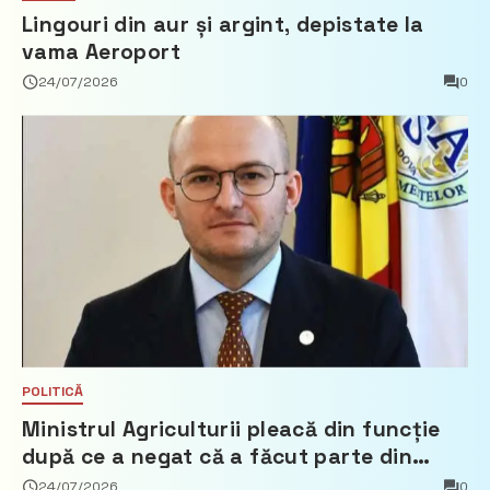
Lingouri din aur și argint, depistate la
vama Aeroport
24/07/2026
0
POLITICĂ
Ministrul Agriculturii pleacă din funcție
după ce a negat că a făcut parte din
Partidul Democrat
24/07/2026
0