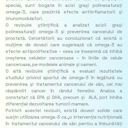
special, sunt bogate în acizi grași polinesaturați
omega-3, care prezintă efecte antiinflamatorii și
imunomodulatori.
O revizuire științifică a analizat acizii grași
polinesaturați omega-3 și prevenirea cancerului de
prostată. Cercetătorii au concluzionat că există o
mulțime de dovezi care sugerează că omega-3 au
efecte antiproliferative – ceea ce înseamnă că inhibă
creșterea celulelor canceroase – în liniile de celule
canceroase, pe modelele animale și oameni.
O altă revizuire științifică a evaluat rezultatele
studiului privind aportul de omega-3 în legătură cu
prevenirea și tratamentul cancerului de sân, cel mai
răspândit cancer în rândul femeilor. Analiza a
constatat că EPA și DHA, precum și ALA, pot inhiba
diferențial dezvoltarea tumorii mamare.
Potrivit acestei revizuiri, există dovezi solide care
susțin utilizarea omega-3 ca „o intervenție nutrițională
în tratamentul cancerului de sân pentru a îmbunătăți