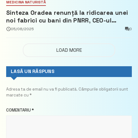
MEDICINA NATURISTĂ
Sinteza Oradea renunță la ridicarea unei
noi fabrici cu bani din PNRR, CEO-ul
demisionează – Profit.ro
05/08/2025
0
LOAD MORE
LASĂ UN RĂSPUNS
Adresa ta de email nu va fi publicată.
Câmpurile obligatorii sunt
marcate cu
*
COMENTARIU
*