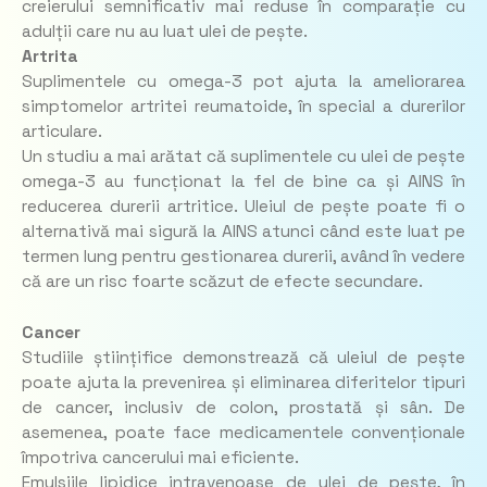
creierului semnificativ mai reduse în comparație cu
adulții care nu au luat ulei de pește.
Artrita
Suplimentele cu omega-3 pot ajuta la ameliorarea
simptomelor artritei reumatoide, în special a durerilor
articulare.
Un studiu a mai arătat că suplimentele cu ulei de pește
omega-3 au funcționat la fel de bine ca și AINS în
reducerea durerii artritice. Uleiul de pește poate fi o
alternativă mai sigură la AINS atunci când este luat pe
termen lung pentru gestionarea durerii, având în vedere
că are un risc foarte scăzut de efecte secundare.
Cancer
Studiile științifice demonstrează că uleiul de pește
poate ajuta la prevenirea și eliminarea diferitelor tipuri
de cancer, inclusiv de colon, prostată și sân. De
asemenea, poate face medicamentele convenționale
împotriva cancerului mai eficiente.
Emulsiile lipidice intravenoase de ulei de pește, în