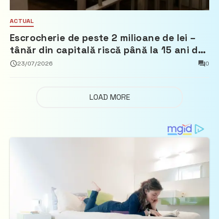
ACTUAL
Escrocherie de peste 2 milioane de lei –
tânăr din capitală riscă până la 15 ani de
închisoare
23/07/2026
0
LOAD MORE