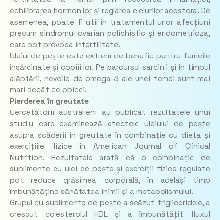
echilibrarea hormonilor și reglarea ciclurilor acestora. De
asemenea, poate fi util în tratamentul unor afecțiuni
precum sindromul ovarian polichistic și endometrioza,
care pot provoca infertilitate.
Uleiul de pește este extrem de benefic pentru femeile
însărcinate și copiii lor. Pe parcursul sarcinii și în timpul
alăptării, nevoile de omega-3 ale unei femei sunt mai
mari decât de obicei.
Pierderea în greutate
Cercetătorii australieni au publicat rezultatele unui
studiu care examinează efectele uleiului de pește
asupra scăderii în greutate în combinație cu dieta și
exercițiile fizice în American Journal of Clinical
Nutrition. Rezultatele arată că o combinație de
suplimente cu ulei de pește și exerciții fizice regulate
pot reduce grăsimea corporală, în același timp
îmbunătățind sănătatea inimii și a metabolismului.
Grupul cu suplimente de pește a scăzut trigliceridele, a
crescut colesterolul HDL și a îmbunătățit fluxul