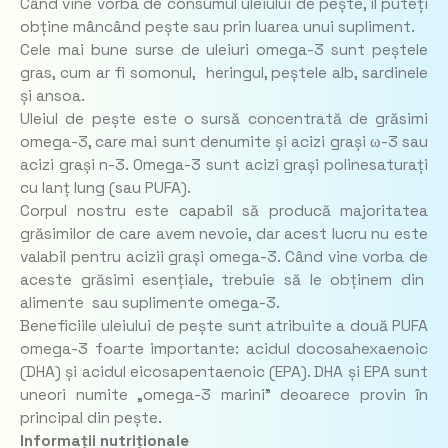
Când vine vorba de consumul uleiului de pește, îl puteți
obține mâncând pește sau prin luarea unui supliment.
Cele mai bune surse de uleiuri omega-3 sunt peștele
gras, cum ar fi somonul, heringul, peștele alb, sardinele
și ansoa.
Uleiul de pește este o sursă concentrată de grăsimi
omega-3, care mai sunt denumite și acizi grași ω-3 sau
acizi grași n-3. Omega-3 sunt acizi grași polinesaturați
cu lanț lung (sau PUFA).
Corpul nostru este capabil să producă majoritatea
grăsimilor de care avem nevoie, dar acest lucru nu este
valabil pentru acizii grași omega-3. Când vine vorba de
aceste grăsimi esențiale, trebuie să le obținem din
alimente sau suplimente omega-3.
Beneficiile uleiului de pește sunt atribuite a două PUFA
omega-3 foarte importante: acidul docosahexaenoic
(DHA) și acidul eicosapentaenoic (EPA). DHA și EPA sunt
uneori numite „omega-3 marini” deoarece provin în
principal din pește.
Informații nutriționale