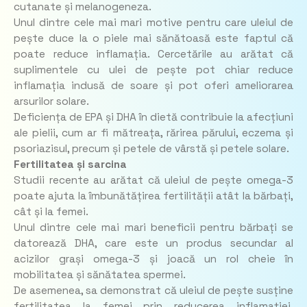
cutanate și melanogeneza.
Unul dintre cele mai mari motive pentru care uleiul de
pește duce la o piele mai sănătoasă este faptul că
poate reduce inflamația. Cercetările au arătat că
suplimentele cu ulei de pește pot chiar reduce
inflamația indusă de soare și pot oferi ameliorarea
arsurilor solare.
Deficiența de EPA și DHA în dietă contribuie la afecțiuni
ale pielii, cum ar fi mătreața, rărirea părului, eczema și
psoriazisul, precum și petele de vârstă și petele solare.
Fertilitatea și sarcina
Studii recente au arătat că uleiul de pește omega-3
poate ajuta la îmbunătățirea fertilității atât la bărbați,
cât și la femei.
Unul dintre cele mai mari beneficii pentru bărbați se
datorează DHA, care este un produs secundar al
acizilor grași omega-3 și joacă un rol cheie în
mobilitatea și sănătatea spermei.
De asemenea, sa demonstrat că uleiul de pește susține
fertilitatea la femei prin reducerea inflamației,