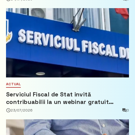
ACTUAL
Serviciul Fiscal de Stat invită
contribuabilii la un webinar gratuit
privind calculul impozitului pe bunurile
23/07/2026
0
imobiliare