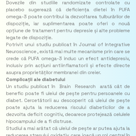
Dovezile din studiile randomizate controlate cu
placebo sugerează că deficiența dietei în PUFA
omega-3 poate contribui la dezvoltarea tulburărilor de
dispoziție, iar suplimentarea poate oferi o nouă
opțiune de tratament pentru depresie și alte probleme
legate de dispoziție.
Potrivit unui studiu publicat în Journal of Integrative
Neuroscience , există mai multe mecanisme prin care se
crede că PUFA omega-3 induc un efect antidepresiv,
inclusiv prin acțiuni antiinflamatorii și efecte directe
asupra proprietăților membranei din creier.
Complicații ale diabetului
Un studiu publicat în Brain Research arată cât de
benefic poate fi uleiul de pește pentru persoanele cu
diabet. Cercetătorii au descoperit că uleiul de pește
poate ajuta la reducerea riscului diabeticilor de a
dezvolta deficit cognitiv, deoarece protejează celulele
hipocampului de a fi distruse.
Studiul a mai arătat că uleiul de pește ar putea ajuta la
reducerea stresului oxidativ, care joacă un rol central în