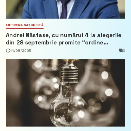
MEDICINA NATURISTĂ
Andrei Năstase, cu numărul 4 la alegerile
din 28 septembrie promite “ordine
europeană” și 10 miliarde pentru cetățeni
14/08/2025
0