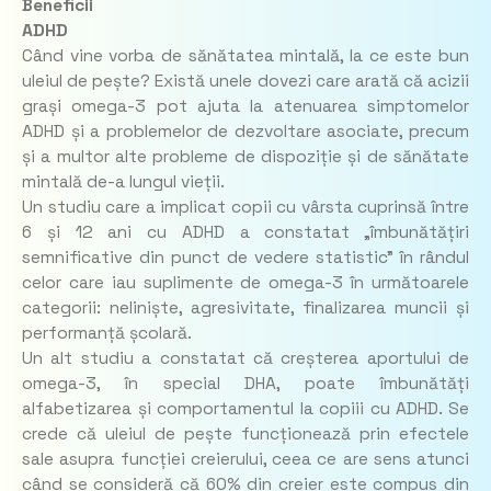
Beneficii
ADHD
Când vine vorba de sănătatea mintală, la ce este bun
uleiul de pește? Există unele dovezi care arată că acizii
grași omega-3 pot ajuta la atenuarea simptomelor
ADHD și a problemelor de dezvoltare asociate, precum
și a multor alte probleme de dispoziție și de sănătate
mintală de-a lungul vieții.
Un studiu care a implicat copii cu vârsta cuprinsă între
6 și 12 ani cu ADHD a constatat „îmbunătățiri
semnificative din punct de vedere statistic” în rândul
celor care iau suplimente de omega-3 în următoarele
categorii: neliniște, agresivitate, finalizarea muncii și
performanță școlară.
Un alt studiu a constatat că creșterea aportului de
omega-3, în special DHA, poate îmbunătăți
alfabetizarea și comportamentul la copiii cu ADHD. Se
crede că uleiul de pește funcționează prin efectele
sale asupra funcției creierului, ceea ce are sens atunci
când se consideră că 60% din creier este compus din