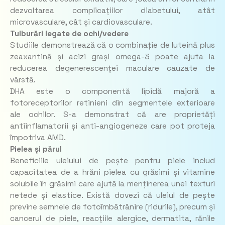
dezvoltarea complicațiilor diabetului, atât
microvasculare, cât și cardiovasculare.
Tulburări legate de ochi/vedere
Studiile demonstrează că o combinație de luteină plus
zeaxantină și acizi grași omega-3 poate ajuta la
reducerea degenerescenței maculare cauzate de
vârstă.
DHA este o componentă lipidă majoră a
fotoreceptorilor retinieni din segmentele exterioare
ale ochilor. S-a demonstrat că are proprietăți
antiinflamatorii și anti-angiogeneze care pot proteja
împotriva AMD.
Pielea și părul
Beneficiile uleiului de pește pentru piele includ
capacitatea de a hrăni pielea cu grăsimi și vitamine
solubile în grăsimi care ajută la menținerea unei texturi
netede și elastice. Există dovezi că uleiul de pește
previne semnele de fotoîmbătrânire (ridurile), precum și
cancerul de piele, reacțiile alergice, dermatita, rănile