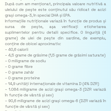
După cum am menționat, principala valoare nutritivă a
uleiului de pește este conținutul său ridicat de acizi
grași omega-3, în special DHA și EPA.
Informațiile nutriționale variază în funcție de produs și
sursa de pește, așa verificați etichetarea
suplimentelor pentru detalii specifice. O linguriță (4
grame) de ulei de pește din sardine, de exemplu,
conține de obicei aproximativ:
– 40,6 calorii
– 4,5 grame de grăsime (1,5 grame de grăsimi saturate)
– 0 miligrame de sodiu
– 0 grame fibre
– 0 grame zahăr
– 0 grame proteine
– 14,9 unități internaționale de vitamina D (4% DZR)
– 1.084 miligrame de acizi grași omega-3 (DZR variază
în funcție de vârstă și sex)
– 90,6 miligrame de acizi grași omega-6 (DZR variază în
funcție de vârstă și sex)