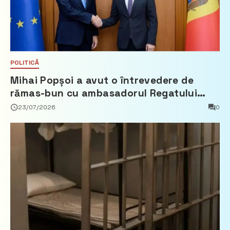
POLITICĂ
Mihai Popșoi a avut o întrevedere de
rămas-bun cu ambasadorul Regatului
Țărilor de Jos, Fred Duijn
23/07/2026
0