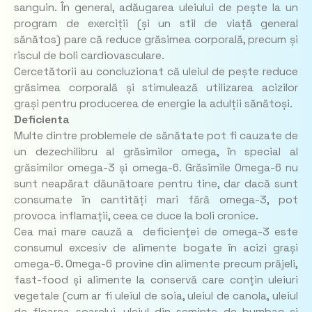
sanguin. În general, adăugarea uleiului de pește la un
program de exerciții (și un stil de viață general
sănătos) pare că reduce grăsimea corporală, precum și
riscul de boli cardiovasculare.
Cercetătorii au concluzionat că uleiul de pește reduce
grăsimea corporală și stimulează utilizarea acizilor
grași pentru producerea de energie la adulții sănătoși.
Deficienta
Multe dintre problemele de sănătate pot fi cauzate de
un dezechilibru al grăsimilor omega, în special al
grăsimilor omega-3 și omega-6. Grăsimile Omega-6 nu
sunt neapărat dăunătoare pentru tine, dar dacă sunt
consumate în cantități mari fără omega-3, pot
provoca inflamații, ceea ce duce la boli cronice.
Cea mai mare cauză a deficienței de omega-3 este
consumul excesiv de alimente bogate în acizi grași
omega-6. Omega-6 provine din alimente precum prăjeli,
fast-food și alimente la conservă care conțin uleiuri
vegetale (cum ar fi uleiul de soia, uleiul de canola, uleiul
de floarea soarelui, uleiul din semințe de bumbac și