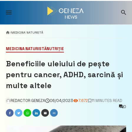
Skip
to
content
MEDICINA NATURISTĂ
MEDICINA NATURISTĂ
NUTRIȚIE
Beneficiile uleiului de pește
pentru cancer, ADHD, sarcină și
multe altele
REDACTOR GENEZA
06/04/2023
7.672
11 MINUTES READ
0