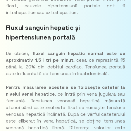
ficat, cauzele hipertensiunii portale pot fi
intrahepatice sau extrahepatice.
Fluxul sanguin hepatic și
hipertensiunea portală
De obicei,
fluxul sanguin hepatic normal este de
aproximativ 1,5 litri pe minut,
ceea ce reprezintă 15
până la 20% din debitul cardiac. Tensiunea portală
este influențată de tensiunea intraabdominală.
Pentru măsurarea acesteia se folosește cateter la
nivelul venei hepatice,
ce intră prin vena jugulară sau
femurală. Tensiunea venoasă hepatică măsurată
atunci când cateterul este fixat se numește tensiune
venoasă hepatică înclinată. După ce vârful cateterului
este eliberat în vena hepatică, se obține tensiunea
venoasă hepatică liberă. Diferența valorilor este