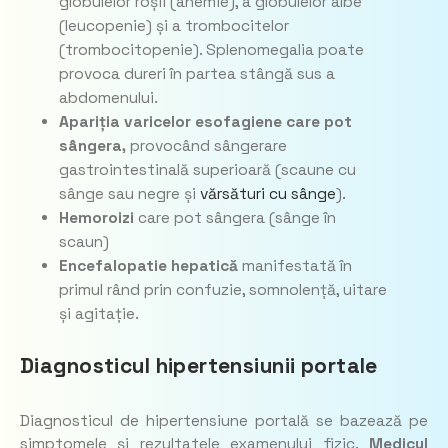
globulelor roșii (anemie), a globulelor albe
(leucopenie) și a trombocitelor
(trombocitopenie). Splenomegalia poate
provoca dureri în partea stângă sus a
abdomenului.
Apariția varicelor esofagiene
care pot
sângera,
provocând sângerare
gastrointestinală superioară (scaune cu
sânge sau negre și
vărsături cu sânge
).
Hemoroizi
care pot sângera (sânge în
scaun)
Encefalopatie hepatică
manifestată în
primul rând prin confuzie, somnolență, uitare
și agitație.
Diagnosticul hipertensiunii portale
Diagnosticul de hipertensiune portală se bazează pe
simptomele și rezultatele examenului fizic.
Medicul