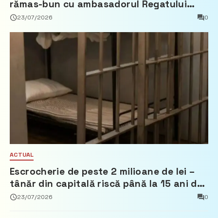
rămas-bun cu ambasadorul Regatului
Țărilor de Jos, Fred Duijn
23/07/2026
0
ACTUAL
Escrocherie de peste 2 milioane de lei –
tânăr din capitală riscă până la 15 ani de
închisoare
23/07/2026
0