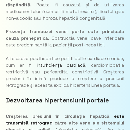
răspândită.
Poate fi cauzată și de utilizarea
medicamentelor (cum ar fi metotrexatul), ficatul gras
non-alcoolic sau fibroza hepatică congenitală.
Prezența trombozei venei porte este principala
cauză prehepatică.
Obstrucția venei cave inferioare
este predominantă la pacienții post-hepatici.
Alte cauze posthepatice pot fi bolile cardiace cronice,
cum ar fi
insuficiența cardiacă
, cardiomiopatia
restrictivă sau pericardita constrictivă. Creșterea
presiunii în inimă produce o creștere a presiunii
retrograde și aceasta explică hipertensiunea portală.
Dezvoltarea hipertensiunii portale
Creșterea presiunii în circulația hepatică
este
transmisă retrograd
către alte vene ale sistemului
digestiv și splină
(circulația splenică). Au loc