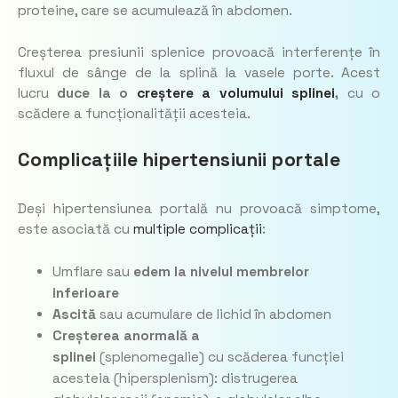
proteine, care se acumulează în abdomen.
Creșterea presiunii splenice provoacă interferențe în
fluxul de sânge de la splină la vasele porte. Acest
lucru
duce la o
creștere a volumului splinei
,
cu o
scădere a funcționalității acesteia.
Complicațiile hipertensiunii portale
Deși hipertensiunea portală nu provoacă simptome,
este asociată cu
multiple complicații
:
Umflare sau
edem la nivelul membrelor
inferioare
Ascită
sau acumulare de lichid în abdomen
Creșterea anormală a
splinei
(splenomegalie) cu scăderea funcției
acesteia (hipersplenism): distrugerea