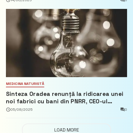
MEDICINA NATURISTĂ
Sinteza Oradea renunță la ridicarea unei
noi fabrici cu bani din PNRR, CEO-ul
demisionează – Profit.ro
05/08/2025
0
LOAD MORE