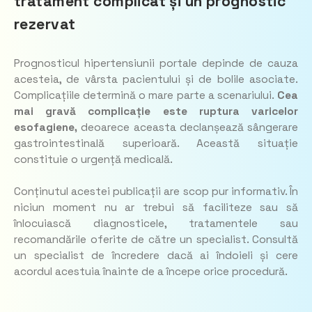
tratament complicat și un prognostic
rezervat
Prognosticul hipertensiunii portale depinde de cauza
acesteia, de vârsta pacientului și de bolile asociate.
Complicațiile determină o mare parte a scenariului.
Cea
mai gravă complicație este ruptura varicelor
esofagiene,
deoarece aceasta declanșează sângerare
gastrointestinală superioară. Această situație
constituie o urgență medicală.
Conținutul acestei publicații are scop pur informativ. În
niciun moment nu ar trebui să faciliteze sau să
înlocuiască diagnosticele, tratamentele sau
recomandările oferite de către un specialist. Consultă
un specialist de încredere dacă ai îndoieli și cere
acordul acestuia înainte de a începe orice procedură.