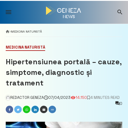
Skip
to
content
MEDICINA NATURISTĂ
MEDICINA NATURISTĂ
Hipertensiunea portală – cauze,
simptome, diagnostic și
tratament
REDACTOR GENEZA
07/04/2023
14.150
4 MINUTES READ
0