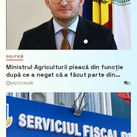
POLITICĂ
Ministrul Agriculturii pleacă din funcție
după ce a negat că a făcut parte din
Partidul Democrat
24/07/2026
0