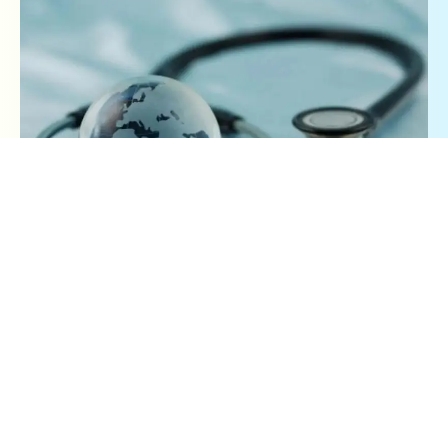
Anual, pe data de 7 aprilie marcăm Ziua Mondială a
Sănătății — ziua fondării Organizației Mondiale a
Sănătății (OMS). În anul curent, sărbătorim 75 de ani
dedicați îmbunătățirii sănătății populației din
întreaga lume (1948).
Tema Zilei Mondiale a Sănătății în anul 2023