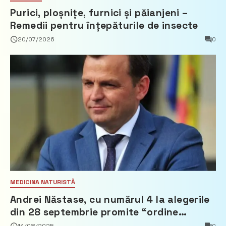
Purici, ploșnițe, furnici și păianjeni –
Remedii pentru înțepăturile de insecte
20/07/2026
0
MEDICINA NATURISTĂ
Andrei Năstase, cu numărul 4 la alegerile
din 28 septembrie promite “ordine
europeană” și 10 miliarde pentru cetățeni
14/08/2025
0