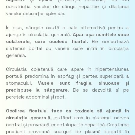
constricția vaselor de sânge hepatice și dilatarea
vaselor circulației splenice.
În plus, sângele caută o cale alternativă pentru a
ajunge în circulația generală.
Apar așa-numitele
vase
colaterale
, care ocolesc ficatul.
Ele conectează
sistemul portal cu venele care intră în circulația
generală.
Circulația colaterală care apare în hipertensiunea
portală predomină în esofag și partea superioară a
stomacului.
Vasele sunt fragile, sinuoase și
predispuse la sângerare.
Ele se dezvoltă și pe
peretele abdominal și rect.
Ocolirea ficatului face ca toxinele să ajungă în
circulația generală,
putând urca în sistemul nervos
central și provoacă encefalopatie hepatică. Creșterea
presiunii provoacă scurgeri de plasmă bogată în