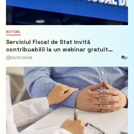
ACTUAL
Serviciul Fiscal de Stat invită
contribuabilii la un webinar gratuit
privind calculul impozitului pe bunurile
23/07/2026
0
imobiliare