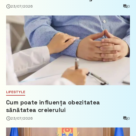
privind calculul impozitului pe bunurile
23/07/2026
0
imobiliare
LIFESTYLE
Cum poate influența obezitatea
sănătatea creierului
23/07/2026
0