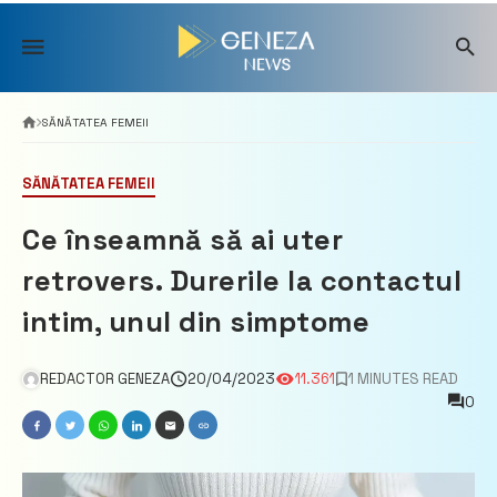
Skip
to
content
SĂNĂTATEA FEMEII
SĂNĂTATEA FEMEII
Ce înseamnă să ai uter
retrovers. Durerile la contactul
intim, unul din simptome
REDACTOR GENEZA
20/04/2023
11.361
1 MINUTES READ
0