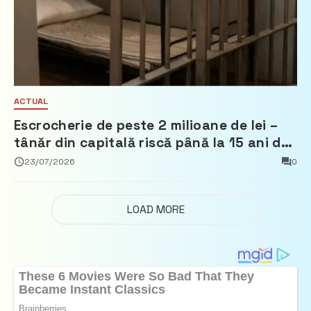
ACTUAL
Escrocherie de peste 2 milioane de lei –
tânăr din capitală riscă până la 15 ani de
închisoare
23/07/2026
0
LOAD MORE