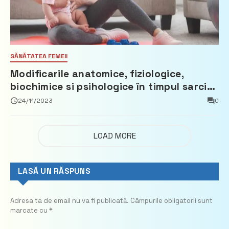
SĂNĂTATEA FEMEII
Modificarile anatomice, fiziologice,
biochimice si psihologice în timpul sarcinii
– una dintre cele mai frumoase perioade
24/11/2023
0
din viața unei femei
LOAD MORE
LASĂ UN RĂSPUNS
Adresa ta de email nu va fi publicată.
Câmpurile obligatorii sunt
marcate cu
*