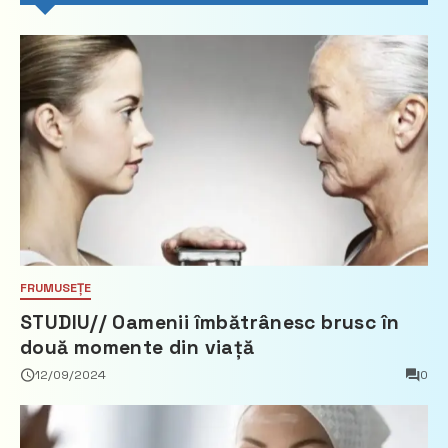
FRUMUSEȚE
STUDIU// Oamenii îmbătrânesc brusc în
două momente din viață
12/09/2024
0