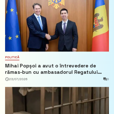
POLITICĂ
Mihai Popșoi a avut o întrevedere de
rămas-bun cu ambasadorul Regatului
Țărilor de Jos, Fred Duijn
23/07/2026
0