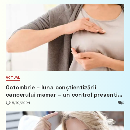
ACTUAL
Octombrie – luna conștientizării
cancerului mamar – un control preventiv
îți poate salva viața
18/10/2024
0