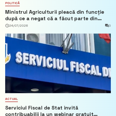
POLITICĂ
Ministrul Agriculturii pleacă din funcție
după ce a negat că a făcut parte din
Partidul Democrat
24/07/2026
0
ACTUAL
Serviciul Fiscal de Stat invită
contribuabilii la un webinar gratuit