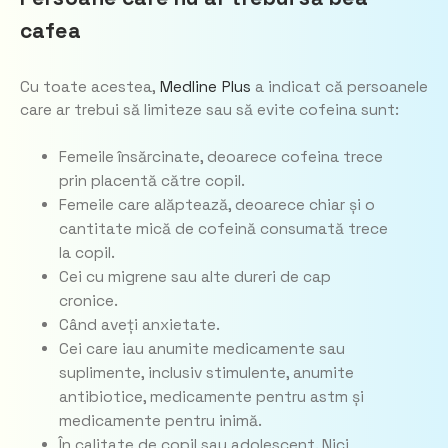
cafea
Cu toate acestea,
Medline Plus
a indicat că persoanele
care ar trebui să limiteze sau să evite cofeina sunt:
Femeile însărcinate, deoarece cofeina trece
prin placentă către copil.
Femeile care alăptează, deoarece chiar și o
cantitate mică de cofeină consumată trece
la copil.
Cei cu migrene sau alte dureri de cap
cronice.
Când aveți anxietate.
Cei care iau anumite medicamente sau
suplimente, inclusiv stimulente, anumite
antibiotice, medicamente pentru astm și
medicamente pentru inimă.
În calitate de copil sau adolescent. Nici