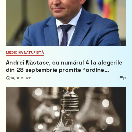
MEDICINA NATURISTĂ
Andrei Năstase, cu numărul 4 la alegerile
din 28 septembrie promite “ordine
europeană” și 10 miliarde pentru cetățeni
14/08/2025
0