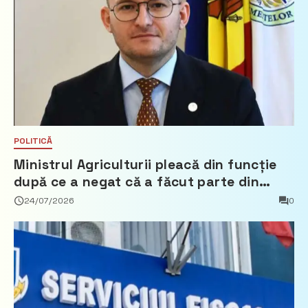
POLITICĂ
Ministrul Agriculturii pleacă din funcție
după ce a negat că a făcut parte din
Partidul Democrat
24/07/2026
0