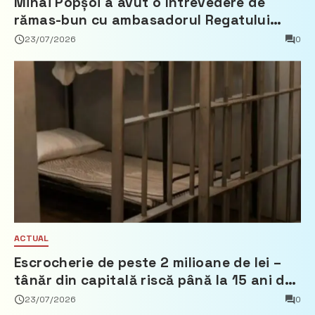
Mihai Popșoi a avut o întrevedere de
rămas-bun cu ambasadorul Regatului
Țărilor de Jos, Fred Duijn
23/07/2026
0
ACTUAL
Escrocherie de peste 2 milioane de lei –
tânăr din capitală riscă până la 15 ani de
închisoare
23/07/2026
0