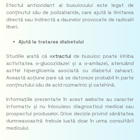
Efectul antioxidant al busuiocului este legat de
conținutul său de polizaharide, care ajută la limitarea
directă sau indirectă a daunelor provocate de radicalii
liberi.
Ajută la tratarea diabetului
Studiile arată că e
xtractul
de busuioc poate inhiba
activitatea α-glucozidazei și a α-amilazei, atenuând
astfel hiperglicemia asociată cu diabetul zaharat.
Această acțiune pare să se datoreze probabil în parte
conținutului său de acid rozmarinic și catehină.
Informațiile prezentate în acest website au caracter
informativ și nu înlocuiesc diagnosticul medical sau
prospectul produselor. Orice decizie privind sănătatea
dumneavoastră trebuie luată doar în urma consultării
medicului.