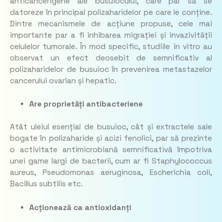
anticancerigene ale busuiocului, care par să se
datoreze în principal polizaharidelor pe care le conține.
Dintre mecanismele de acțiune propuse, cele mai
importante par a fi inhibarea migrației și invazivității
celulelor tumorale. În mod specific, studiile in vitro au
observat un efect deosebit de semnificativ al
polizaharidelor de busuioc în prevenirea metastazelor
cancerului ovarian și hepatic.
Are proprietăți antibacteriene
Atât uleiul esențial de busuioc, cât și extractele sale
bogate în polizaharide și acizi fenolici, par să prezinte
o activitate antimicrobiană semnificativă împotriva
unei game largi de bacterii, cum ar fi Staphylococcus
aureus, Pseudomonas aeruginosa, Escherichia coli,
Bacillus subtilis etc.
Acționează ca antioxidanți