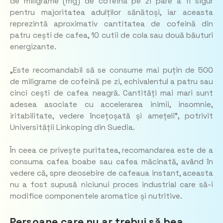
de miligrame (mg) de cofeină pe zi pare a fi sigur
pentru majoritatea adulților sănătoși, iar aceasta
reprezintă aproximativ cantitatea de cofeină din
patru cești de cafea, 10 cutii de cola sau două băuturi
energizante.
„Este recomandabil să se consume mai puțin de 500
de miligrame de cofeină pe zi, echivalentul a patru sau
cinci cești de cafea neagră. Cantități mai mari sunt
adesea asociate cu accelerarea inimii, insomnie,
iritabilitate, vedere încețoșată și amețeli”, potrivit
Universității Linkoping din Suedia.
În ceea ce privește puritatea, recomandarea este de a
consuma cafea boabe sau cafea măcinată, având în
vedere că, spre deosebire de cafeaua instant, aceasta
nu a fost supusă niciunui proces industrial care să-i
modifice componentele aromatice și nutritive.
Persoane care nu ar trebui să bea