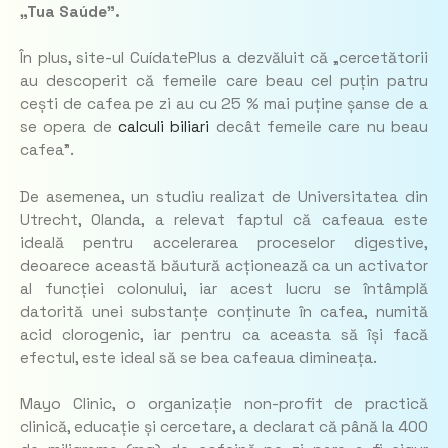
„Tua Saúde”.
În plus, site-ul CuídatePlus a dezvăluit că „cercetătorii
au descoperit că femeile care beau cel puțin patru
cești de cafea pe zi au cu 25 % mai puține șanse de a
se opera de
calculi biliari
decât femeile care nu beau
cafea”.
De asemenea, un studiu realizat de Universitatea din
Utrecht, Olanda, a relevat faptul că cafeaua este
ideală pentru accelerarea proceselor digestive,
deoarece această băutură acționează ca un activator
al funcției colonului, iar acest lucru se întâmplă
datorită unei substanțe conținute în cafea, numită
acid clorogenic, iar pentru ca aceasta să își facă
efectul, este ideal să se bea cafeaua dimineața.
Mayo Clinic, o organizație non-profit de practică
clinică, educație și cercetare, a declarat că până la 400