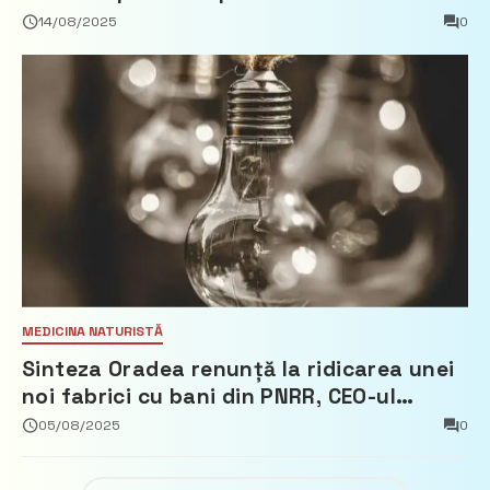
europeană” și 10 miliarde pentru cetățeni
14/08/2025
0
MEDICINA NATURISTĂ
Sinteza Oradea renunță la ridicarea unei
noi fabrici cu bani din PNRR, CEO-ul
demisionează – Profit.ro
05/08/2025
0