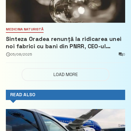
MEDICINA NATURISTĂ
Sinteza Oradea renunță la ridicarea unei
noi fabrici cu bani din PNRR, CEO-ul
demisionează – Profit.ro
05/08/2025
0
LOAD MORE
READ ALSO