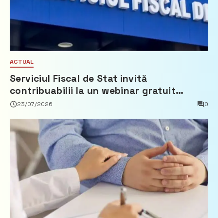
ACTUAL
Serviciul Fiscal de Stat invită
contribuabilii la un webinar gratuit
privind calculul impozitului pe bunurile
23/07/2026
0
imobiliare