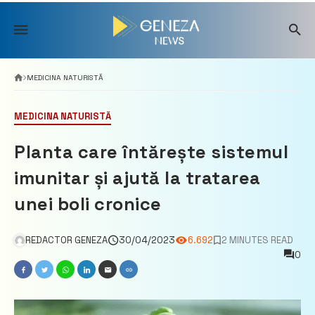
Skip
to
content
MEDICINA NATURISTĂ
MEDICINA NATURISTĂ
Planta care întărește sistemul
imunitar și ajută la tratarea
unei boli cronice
REDACTOR GENEZA
30/04/2023
6.692
2 MINUTES READ
0