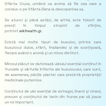
Sfânta Cruce, urmând ca aroma să fie cea care a
condus-o pe Sfânta Elena la descoperirea sa.
De atunci și până astăzi, de altfel, este folosit de
preoți în timpul stropirii de sfințire,
potrivit
wikihealth.gr.
Există mai multe tipuri de busuioc, printre care
busuiocul dulce, sfânt, thailandez și de scorțișoară,
fiecare având o aromă și un miros distinct.
Mirosul plăcut se datorează uleiului esențial conținut în
frunzele și vârfurile înflorite ale busuiocului, care sunt,
de asemenea, părțile plantei care prezintă proprietăți
medicinale puternice.
Conținutul de ulei esențial de estragol, linarol și cineol,
precum și conținutul de tanin din frunze par să joace
un rol important.