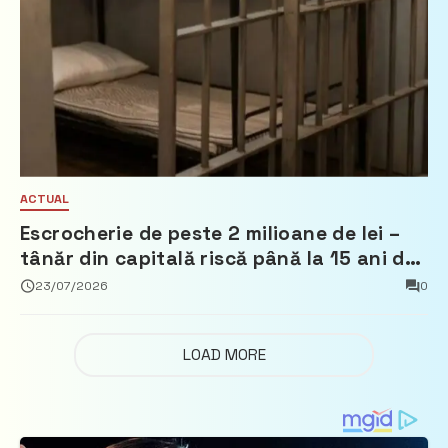
ACTUAL
Escrocherie de peste 2 milioane de lei –
tânăr din capitală riscă până la 15 ani de
închisoare
23/07/2026
0
LOAD MORE