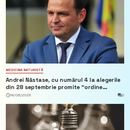
MEDICINA NATURISTĂ
Andrei Năstase, cu numărul 4 la alegerile
din 28 septembrie promite “ordine
europeană” și 10 miliarde pentru cetățeni
14/08/2025
0