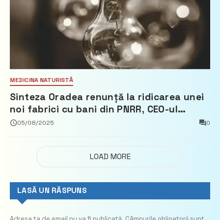
MEDICINA NATURISTĂ
Sinteza Oradea renunță la ridicarea unei
noi fabrici cu bani din PNRR, CEO-ul
demisionează – Profit.ro
05/08/2025
0
LOAD MORE
LASĂ UN RĂSPUNS
Adresa ta de email nu va fi publicată.
Câmpurile obligatorii sunt