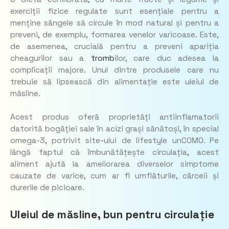
exerciții fizice regulate sunt esențiale pentru a
menține sângele să circule în mod natural și pentru a
preveni, de exemplu, formarea venelor varicoase. Este,
de asemenea, crucială pentru a preveni apariția
cheagurilor sau a
tromb
ilor, care duc adesea la
complicații majore. Unul dintre produsele care nu
trebuie să lipsească din alimentație este uleiul de
măsline.
Acest produs oferă proprietăți antiinflamatorii
datorită bogăției sale în acizi grași sănătoși, în special
omega-3, potrivit site-ului de lifestyle unCOMO. Pe
lângă faptul că îmbunătățește circulația, acest
aliment ajută la ameliorarea diverselor simptome
cauzate de varice, cum ar fi umflăturile, cârceii și
durerile de picioare.
Uleiul de măsline, bun pentru circulație