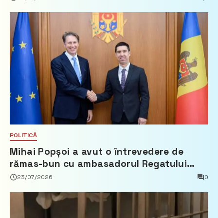
POLITICĂ
Mihai Popșoi a avut o întrevedere de
rămas-bun cu ambasadorul Regatului
Țărilor de Jos, Fred Duijn
23/07/2026
0