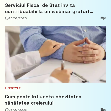
Serviciul Fiscal de Stat invită
contribuabilii la un webinar gratuit
privind calculul impozitului pe bunurile
23/07/2026
0
imobiliare
LIFESTYLE
Cum poate influența obezitatea
sănătatea creierului
23/07/2026
0