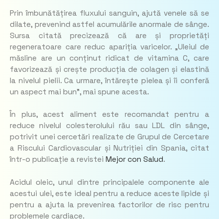
Prin îmbunătățirea fluxului sanguin, ajută venele să se
dilate, prevenind astfel acumulările anormale de sânge.
Sursa citată precizează că are și proprietăți
regeneratoare care reduc apariția varicelor. „Uleiul de
măsline are un conținut ridicat de vitamina C, care
favorizează și crește producția de colagen și elastină
la nivelul pielii. Ca urmare, întărește pielea și îi conferă
un aspect mai bun”, mai spune acesta.
În plus, acest aliment este recomandat pentru a
reduce nivelul colesterolului rău sau LDL din sânge,
potrivit unei cercetări realizate de Grupul de Cercetare
a Riscului Cardiovascular și Nutriției din Spania, citat
într-o publicație a revistei
Mejor con Salud
.
Acidul oleic, unul dintre principalele componente ale
acestui ulei, este ideal pentru a reduce aceste lipide și
pentru a ajuta la prevenirea factorilor de risc pentru
problemele cardiace.