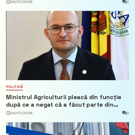
24/07/2026
0
POLITICĂ
Ministrul Agriculturii pleacă din funcție
după ce a negat că a făcut parte din
Partidul Democrat
24/07/2026
0