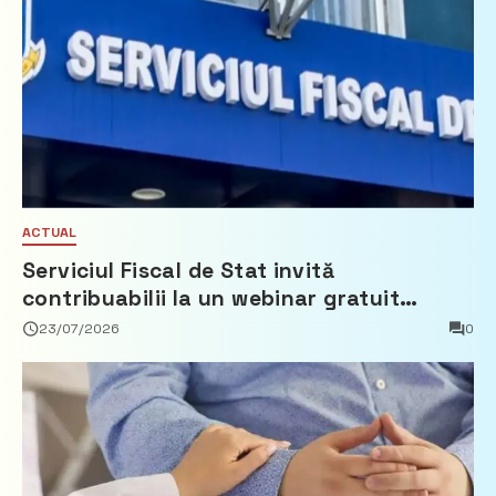
ACTUAL
Serviciul Fiscal de Stat invită
contribuabilii la un webinar gratuit
privind calculul impozitului pe bunurile
23/07/2026
0
imobiliare