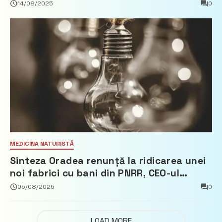
europeană” și 10 miliarde pentru cetățeni
14/08/2025
0
MEDICINA NATURISTĂ
Sinteza Oradea renunță la ridicarea unei
noi fabrici cu bani din PNRR, CEO-ul
demisionează – Profit.ro
05/08/2025
0
LOAD MORE