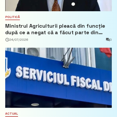
POLITICĂ
Ministrul Agriculturii pleacă din funcție
după ce a negat că a făcut parte din
Partidul Democrat
24/07/2026
0
ACTUAL