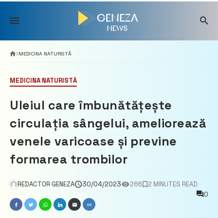
Skip
to
content
MEDICINA NATURISTĂ
MEDICINA NATURISTĂ
Uleiul care îmbunătățește
circulația sângelui, ameliorează
venele varicoase și previne
formarea trombilor
REDACTOR GENEZA
30/04/2023
286
2 MINUTES READ
0