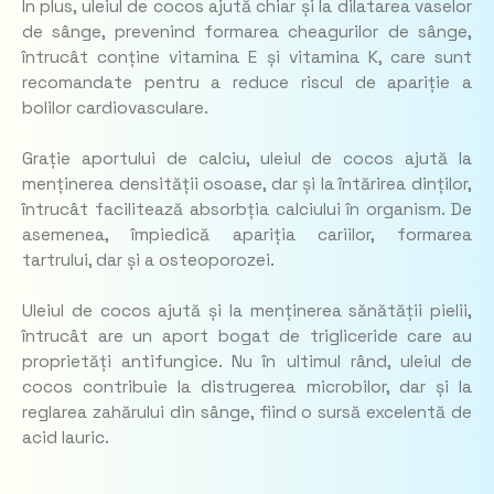
În plus, uleiul de cocos ajută chiar și la dilatarea vaselor
de sânge, prevenind formarea cheagurilor de sânge,
întrucât conține vitamina E și vitamina K, care sunt
recomandate pentru a reduce riscul de apariție a
bolilor cardiovasculare.
Grație aportului de calciu, uleiul de cocos ajută la
menținerea densității osoase, dar și la întărirea dinților,
întrucât facilitează absorbția calciului în organism. De
asemenea, împiedică apariția cariilor, formarea
tartrului, dar și a osteoporozei.
Uleiul de cocos ajută și la menținerea sănătății pielii,
întrucât are un aport bogat de trigliceride care au
proprietăți antifungice. Nu în ultimul rând, uleiul de
cocos contribuie la distrugerea microbilor, dar și la
reglarea zahărului din sânge, fiind o sursă excelentă de
acid lauric.