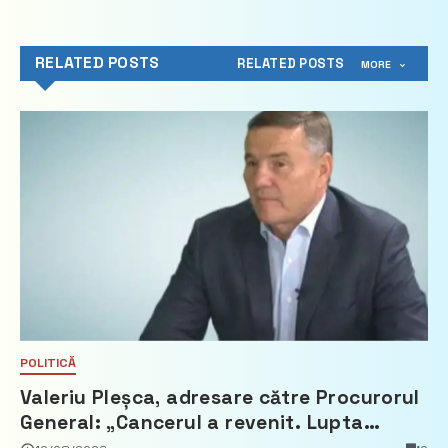
RELATED POSTS
RELATED POSTS
MORE
POLITICĂ
Valeriu Pleșca, adresare către Procurorul
General: „Cancerul a revenit. Lupta
pentru viață a pornit pe două fronturi”