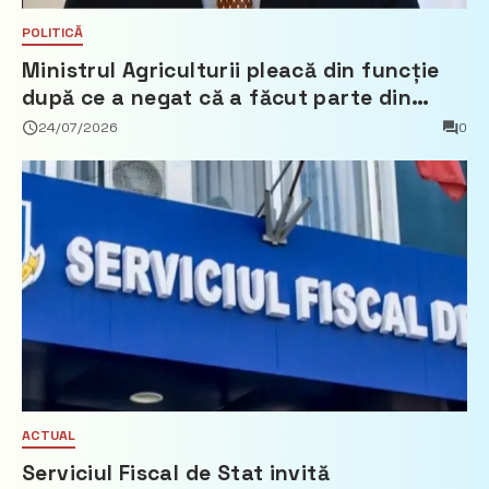
POLITICĂ
Ministrul Agriculturii pleacă din funcție
după ce a negat că a făcut parte din
Partidul Democrat
24/07/2026
0
ACTUAL
Serviciul Fiscal de Stat invită