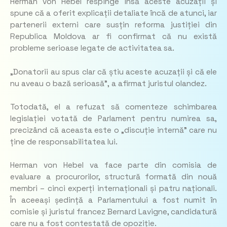
Herman von Hebel respinge însă aceste acuzații și
spune că a oferit explicații detaliate încă de atunci, iar
partenerii externi care susțin reforma justiției din
Republica Moldova ar fi confirmat că nu există
probleme serioase legate de activitatea sa.
„
Donatorii au spus clar că știu aceste acuzații și că ele
nu aveau o bază serioasă”,
a afirmat juristul olandez.
Totodată, el a refuzat să comenteze schimbarea
legislației votată de Parlament pentru numirea sa,
precizând că aceasta este o „discuție internă” care nu
ține de responsabilitatea lui.
Herman von Hebel va face parte din comisia de
evaluare a procurorilor, structură formată din nouă
membri – cinci experți internaționali și patru naționali.
În aceeași ședință a Parlamentului a fost numit în
comisie și juristul francez Bernard Lavigne, candidatură
care nu a fost contestată de opoziție.