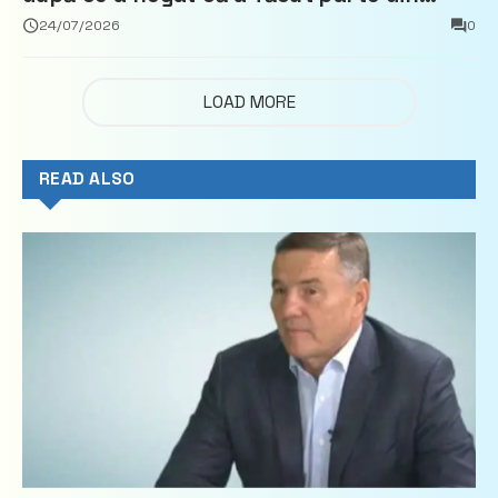
Partidul Democrat
24/07/2026
0
LOAD MORE
READ ALSO