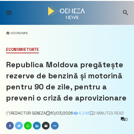
Skip
to
content
ECONOMIE
ECONOMIE
TOATE
Republica Moldova pregătește
rezerve de benzină și motorină
pentru 90 de zile, pentru a
preveni o criză de aprovizionare
REDACTOR GENEZA
10/03/2026
4.246
2 MINUTES READ
0