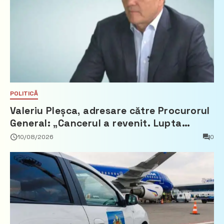
POLITICĂ
Valeriu Pleșca, adresare către Procurorul
General: „Cancerul a revenit. Lupta
pentru viață a pornit pe două fronturi”
10/08/2026
0