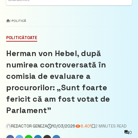
POLITICĂ
POLITICĂ
TOATE
Herman von Hebel, după
numirea controversată în
comisia de evaluare a
procurorilor: „Sunt foarte
fericit că am fost votat de
Parlament”
REDACTOR GENEZA
10/03/2026
6.401
2 MINUTES READ
0