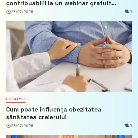
contribuabilii la un webinar gratuit
privind calculul impozitului pe bunurile
23/07/2026
0
imobiliare
LIFESTYLE
Cum poate influența obezitatea
sănătatea creierului
23/07/2026
0