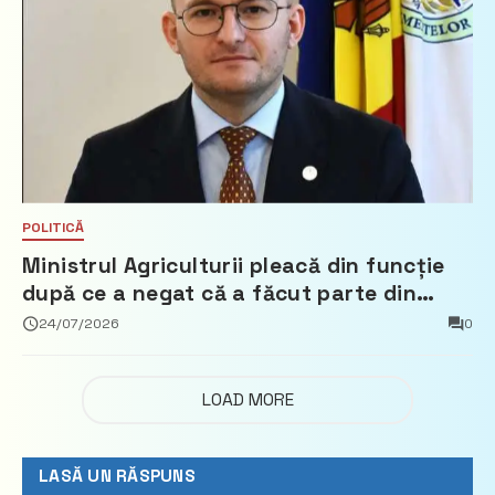
POLITICĂ
Ministrul Agriculturii pleacă din funcție
după ce a negat că a făcut parte din
Partidul Democrat
24/07/2026
0
LOAD MORE
LASĂ UN RĂSPUNS