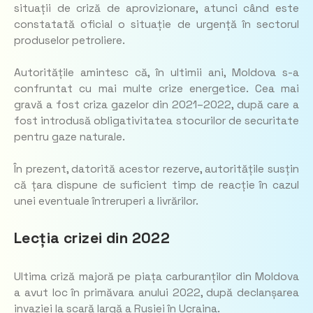
situații de criză de aprovizionare, atunci când este
constatată oficial o situație de urgență în sectorul
produselor petroliere.
Autoritățile amintesc că, în ultimii ani, Moldova s-a
confruntat cu mai multe crize energetice. Cea mai
gravă a fost criza gazelor din 2021–2022, după care a
fost introdusă obligativitatea stocurilor de securitate
pentru gaze naturale.
În prezent, datorită acestor rezerve, autoritățile susțin
că țara dispune de suficient timp de reacție în cazul
unei eventuale întreruperi a livrărilor.
Lecția crizei din 2022
Ultima criză majoră pe piața carburanților din Moldova
a avut loc în primăvara anului 2022, după declanșarea
invaziei la scară largă a Rusiei în Ucraina.