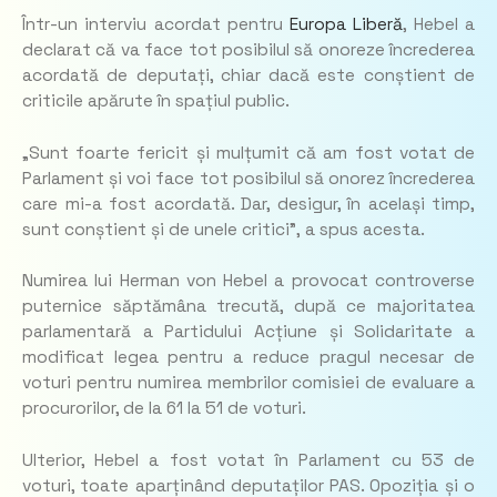
Într-un interviu acordat pentru
Europa Liberă
, Hebel a
declarat că va face tot posibilul să onoreze încrederea
acordată de deputați, chiar dacă este conștient de
criticile apărute în spațiul public.
„
Sunt foarte fericit și mulțumit că am fost votat de
Parlament și voi face tot posibilul să onorez încrederea
care mi-a fost acordată. Dar, desigur, în același timp,
sunt conștient și de unele critici”,
a spus acesta.
Numirea lui Herman von Hebel a provocat controverse
puternice săptămâna trecută, după ce majoritatea
parlamentară a Partidului Acțiune și Solidaritate a
modificat legea pentru a reduce pragul necesar de
voturi pentru numirea membrilor comisiei de evaluare a
procurorilor, de la 61 la 51 de voturi.
Ulterior, Hebel a fost votat în Parlament cu 53 de
voturi, toate aparținând deputaților PAS. Opoziția și o