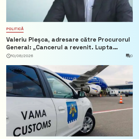
POLITICĂ
Valeriu Pleșca, adresare către Procurorul
General: „Cancerul a revenit. Lupta
pentru viață a pornit pe două fronturi”
10/08/2026
0