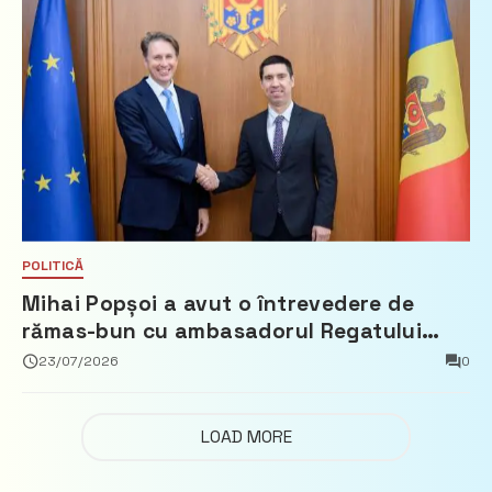
POLITICĂ
Mihai Popșoi a avut o întrevedere de
rămas-bun cu ambasadorul Regatului
Țărilor de Jos, Fred Duijn
23/07/2026
0
LOAD MORE