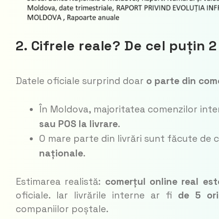
2. Cifrele reale? De cel puțin 2
Datele oficiale surprind doar
o parte din com
În Moldova, majoritatea comenzilor inter
sau POS la livrare
.
O mare parte din livrări sunt făcute de cu
naționale
.
Estimarea realistă:
comerțul online real est
oficiale. Iar livrările interne ar fi
de 5 or
companiilor poștale.