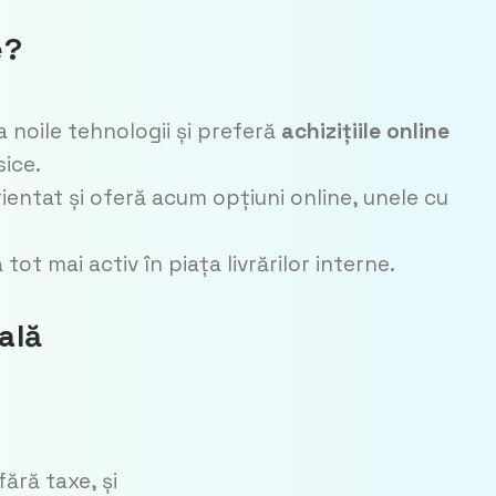
e?
 noile tehnologii și preferă
achizițiile online
sice.
entat și oferă acum opțiuni online, unele cu
ă tot mai activ în piața livrărilor interne.
ală
fără taxe, și