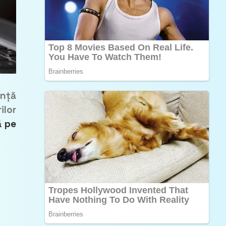
anță
ilor
ă pe