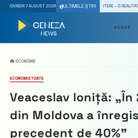
Skip
ULTIMELE ȘTIRI
RIILE ÎN DECLIN, DIVORȚURILE ÎN CREȘTERE – O REALITATE ALARMANTĂ 
VINERI 7 AUGUST 2026
to
content
ACASĂ
ECONOMIE
ECONOMIE
TOATE
Veaceslav Ioniță: „Î
din Moldova a înregis
precedent de 40%”