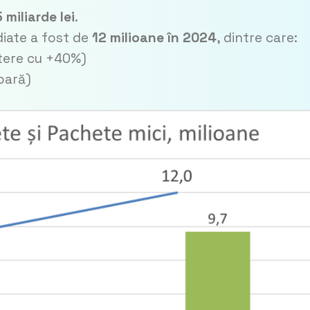
 miliarde lei
.
diate a fost de
12 milioane în 2024
, dintre care:
tere cu +40%)
oară)