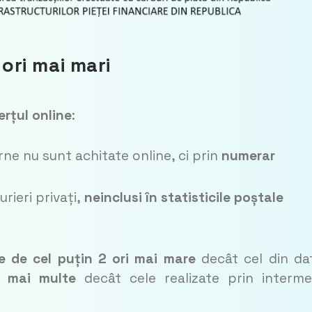
 ori mai mari
erțul online
:
ne nu sunt achitate online, ci prin
numerar
rieri privați,
neinclusi în statisticile poștale
e de cel puțin 2 ori mai mare
decât cel din da
i mai multe
decât cele realizate prin interme