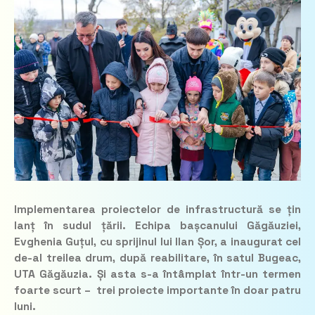
Implementarea proiectelor de infrastructură se țin
lanț în sudul țării. Echipa bașcanului Găgăuziei,
Evghenia Guțul, cu sprijinul lui Ilan Șor, a inaugurat cel
de-al treilea drum, după reabilitare, în satul Bugeac,
UTA Găgăuzia. Și asta s-a întâmplat într-un termen
foarte scurt – trei proiecte importante în doar patru
luni.