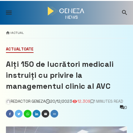
Skip
to
content
ACTUAL
ACTUAL
TOATE
Alți 150 de lucrători medicali
instruiți cu privire la
managementul clinic al AVC
REDACTOR GENEZA
20/12/2023
12.309
1 MINUTES READ
0