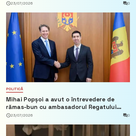
23/07/2026
0
POLITICĂ
Mihai Popșoi a avut o întrevedere de
rămas-bun cu ambasadorul Regatului
Țărilor de Jos, Fred Duijn
23/07/2026
0