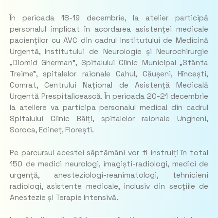
În perioada 18-19 decembrie, la atelier participă
personalul implicat în acordarea asistenței medicale
pacienților cu AVC din cadrul Institutului de Medicină
Urgentă, Institutului de Neurologie și Neurochirurgie
„Diomid Gherman”, Spitalului Clinic Municipal „Sfânta
Treime”, spitalelor raionale Cahul, Căușeni, Hîncești,
Comrat, Centrului Național de Asistență Medicală
Urgentă Prespitalicească. În perioada 20-21 decembrie
la ateliere va participa personalul medical din cadrul
Spitalului Clinic Bălți, spitalelor raionale Ungheni,
Soroca, Edineț, Florești.
Pe parcursul acestei săptămâni vor fi instruiți în total
150 de medici neurologi, imagiști-radiologi, medici de
urgență, anesteziologi-reanimatologi, tehnicieni
radiologi, asistente medicale, inclusiv din secțiile de
Anestezie și Terapie Intensivă.