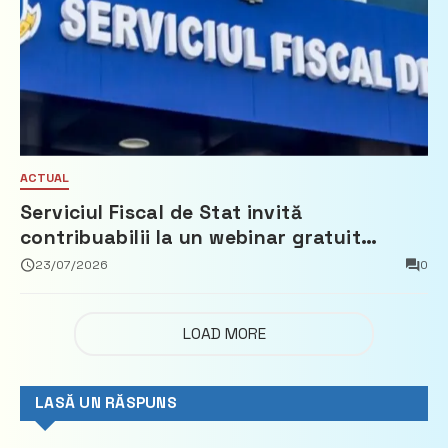
ACTUAL
Serviciul Fiscal de Stat invită
contribuabilii la un webinar gratuit
privind calculul impozitului pe bunurile
23/07/2026
0
imobiliare
LOAD MORE
LASĂ UN RĂSPUNS