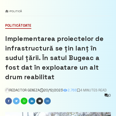
POLITICĂ
POLITICĂ
TOATE
Implementarea proiectelor de
infrastructură se țin lanț în
sudul țării. În satul Bugeac a
fost dat în exploatare un alt
drum reabilitat
REDACTOR GENEZA
20/12/2023
2.768
4 MINUTES READ
0