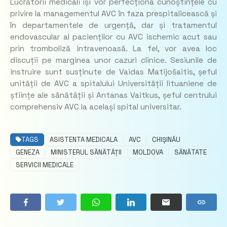
Lucrătorii medicali își vor perfecționa cunoștințele cu
privire la managementul AVC în faza prespitalicească și
în departamentele de urgență, dar și tratamentul
endovascular al pacienților cu AVC ischemic acut sau
prin tromboliză intravenoasă. La fel, vor avea loc
discuții pe marginea unor cazuri clinice. Sesiunile de
instruire sunt susținute de Vaidas Matijošaitis, șeful
unității de AVC a spitalului Universității lituaniene de
științe ale sănătății și Antanas Vaitkus, șeful centrului
comprehensiv AVC la același spital universitar.
TAGS
ASISTENTA MEDICALA
AVC
CHIȘINĂU
GENEZA
MINISTERUL SĂNĂTĂȚII
MOLDOVA
SĂNĂTATE
SERVICII MEDICALE