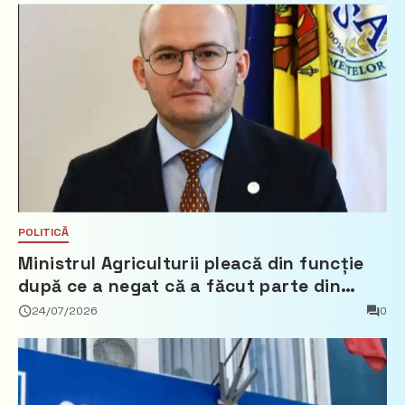
POLITICĂ
Ministrul Agriculturii pleacă din funcție
după ce a negat că a făcut parte din
Partidul Democrat
24/07/2026
0