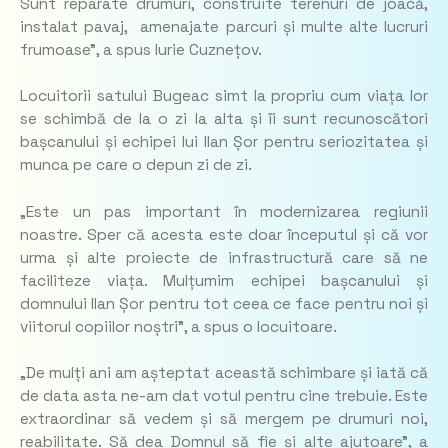
Sunt reparate drumuri, construite terenuri de joacă,
instalat pavaj, amenajate parcuri și multe alte lucruri
frumoase”, a spus Iurie Cuznețov.
Locuitorii satului Bugeac simt la propriu cum viața lor
se schimbă de la o zi la alta și îi sunt recunoscători
bașcanului și echipei lui Ilan Șor pentru seriozitatea și
munca pe care o depun zi de zi.
„Este un pas important în modernizarea regiunii
noastre. Sper că acesta este doar începutul și că vor
urma și alte proiecte de infrastructură care să ne
faciliteze viața. Mulțumim echipei bașcanului și
domnului Ilan Șor pentru tot ceea ce face pentru noi și
viitorul copiilor noștri”, a spus o locuitoare.
„De mulți ani am așteptat această schimbare și iată că
de data asta ne-am dat votul pentru cine trebuie. Este
extraordinar să vedem și să mergem pe drumuri noi,
reabilitate. Să dea Domnul să fie și alte ajutoare”, a