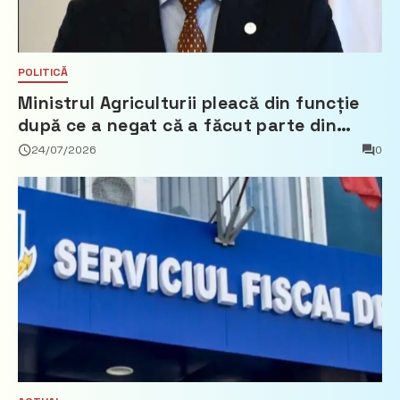
POLITICĂ
Ministrul Agriculturii pleacă din funcție
după ce a negat că a făcut parte din
Partidul Democrat
24/07/2026
0