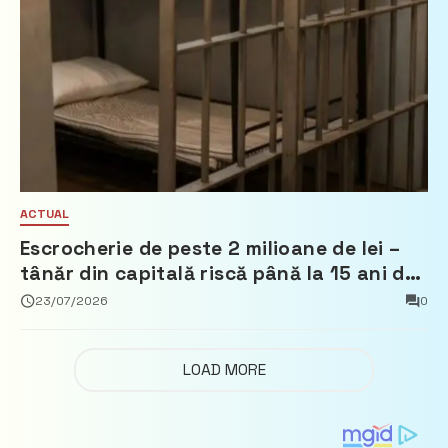
ACTUAL
Escrocherie de peste 2 milioane de lei –
tânăr din capitală riscă până la 15 ani de
închisoare
23/07/2026
0
LOAD MORE