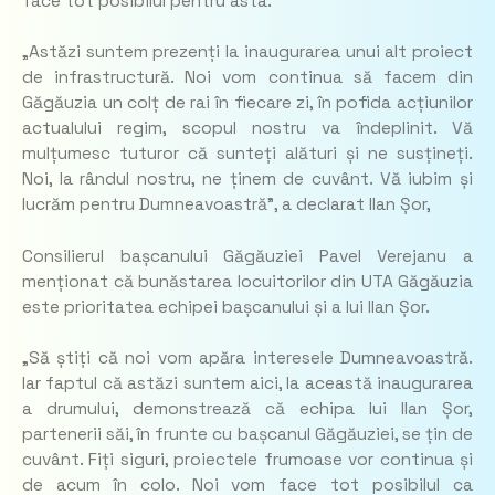
face tot posibilul pentru asta.
„Astăzi suntem prezenți la inaugurarea unui alt proiect
de infrastructură. Noi vom continua să facem din
Găgăuzia un colț de rai în fiecare zi, în pofida acțiunilor
actualului regim, scopul nostru va îndeplinit. Vă
mulțumesc tuturor că sunteți alături și ne susțineți.
Noi, la rândul nostru, ne ținem de cuvânt. Vă iubim și
lucrăm pentru Dumneavoastră”, a declarat Ilan Șor,
Consilierul bașcanului Găgăuziei Pavel Verejanu a
menționat că bunăstarea locuitorilor din UTA Găgăuzia
este prioritatea echipei bașcanului și a lui Ilan Șor.
„Să știți că noi vom apăra interesele Dumneavoastră.
Iar faptul că astăzi suntem aici, la această inaugurarea
a drumului, demonstrează că echipa lui Ilan Șor,
partenerii săi, în frunte cu bașcanul Găgăuziei, se țin de
cuvânt. Fiți siguri, proiectele frumoase vor continua și
de acum în colo. Noi vom face tot posibilul ca