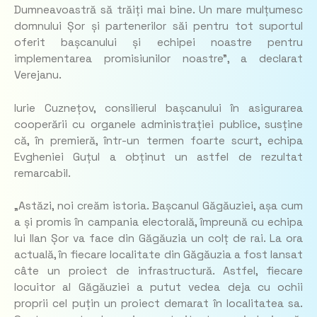
Dumneavoastră să trăiți mai bine. Un mare mulțumesc
domnului Șor și partenerilor săi pentru tot suportul
oferit bașcanului și echipei noastre pentru
implementarea promisiunilor noastre”, a declarat
Verejanu.
Iurie Cuznețov, consilierul bașcanului în asigurarea
cooperării cu organele administrației publice, susține
că, în premieră, într-un termen foarte scurt, echipa
Evgheniei Guțul a obținut un astfel de rezultat
remarcabil.
„Astăzi, noi creăm istoria. Bașcanul Găgăuziei, așa cum
a și promis în campania electorală, împreună cu echipa
lui Ilan Șor va face din Găgăuzia un colț de rai. La ora
actuală, în fiecare localitate din Găgăuzia a fost lansat
câte un proiect de infrastructură. Astfel, fiecare
locuitor al Găgăuziei a putut vedea deja cu ochii
proprii cel puțin un proiect demarat în localitatea sa.