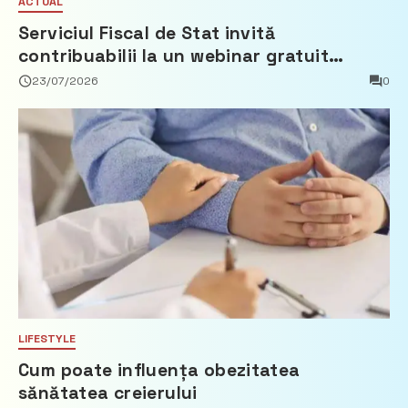
ACTUAL
Serviciul Fiscal de Stat invită
contribuabilii la un webinar gratuit
privind calculul impozitului pe bunurile
23/07/2026
0
imobiliare
LIFESTYLE
Cum poate influența obezitatea
sănătatea creierului