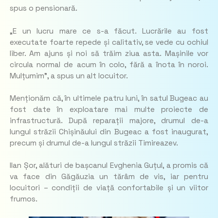
spus o pensionară.
„E un lucru mare ce s-a făcut. Lucrările au fost
executate foarte repede și calitativ, se vede cu ochiul
liber. Am ajuns și noi să trăim ziua asta. Mașinile vor
circula normal de acum în colo, fără a înota în noroi.
Mulțumim”, a spus un alt locuitor.
Menționăm că, în ultimele patru luni, în satul Bugeac au
fost date în exploatare mai multe proiecte de
infrastructură. După reparații majore, drumul de-a
lungul străzii Chișinăului din Bugeac a fost inaugurat,
precum și drumul de-a lungul străzii Timireazev.
Ilan Șor, alături de bașcanul Evghenia Guțul, a promis că
va face din Găgăuzia un tărâm de vis, iar pentru
locuitori – condiții de viață confortabile și un viitor
frumos.