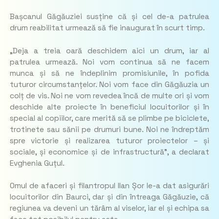
Bașcanul Găgăuziei susține că și cel de-a patrulea
drum reabilitat urmează să fie inaugurat în scurt timp.
„Deja a treia oară deschidem aici un drum, iar al
patrulea urmează. Noi vom continua să ne facem
munca și să ne îndeplinim promisiunile, în pofida
tuturor circumstanțelor. Noi vom face din Găgăuzia un
colț de vis. Noi ne vom revedea încă de multe ori și vom
deschide alte proiecte în beneficiul locuitorilor și în
special al copiilor, care merită să se plimbe pe biciclete,
trotinete sau sănii pe drumuri bune. Noi ne îndreptăm
spre victorie și realizarea tuturor proiectelor – și
sociale, și economice și de infrastructură”, a declarat
Evghenia Guțul.
Omul de afaceri și filantropul Ilan Șor le-a dat asigurări
locuitorilor din Baurci, dar și din întreaga Găgăuzie, că
regiunea va deveni un tărâm al viselor, iar el și echipa sa