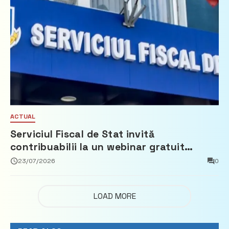
ACTUAL
Serviciul Fiscal de Stat invită
contribuabilii la un webinar gratuit
privind calculul impozitului pe bunurile
23/07/2026
0
imobiliare
LOAD MORE