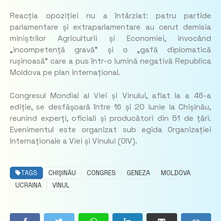
Reacția opoziției nu a întârziat: patru partide
parlamentare și extraparlamentare au cerut demisia
miniștrilor Agriculturii și Economiei, invocând
„incompetență gravă” și o „gafă diplomatică
rușinoasă” care a pus într-o lumină negativă Republica
Moldova pe plan internațional.
Congresul Mondial al Viei și Vinului, aflat la a 46-a
ediție, se desfășoară între 16 și 20 iunie la Chișinău,
reunind experți, oficiali și producători din 51 de țări.
Evenimentul este organizat sub egida Organizației
Internaționale a Viei și Vinului (OIV).
TAGS
CHIȘINĂU
CONGRES
GENEZA
MOLDOVA
UCRAINA
VINUL