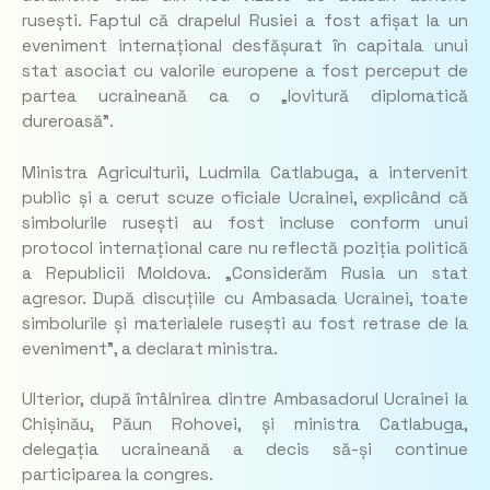
rusești. Faptul că drapelul Rusiei a fost afișat la un
eveniment internațional desfășurat în capitala unui
stat asociat cu valorile europene a fost perceput de
partea ucraineană ca o „lovitură diplomatică
dureroasă”.
Ministra Agriculturii, Ludmila Catlabuga, a intervenit
public și a cerut scuze oficiale Ucrainei, explicând că
simbolurile rusești au fost incluse conform unui
protocol internațional care nu reflectă poziția politică
a Republicii Moldova.
„Considerăm Rusia un stat
agresor. După discuțiile cu Ambasada Ucrainei, toate
simbolurile și materialele rusești au fost retrase de la
eveniment”
, a declarat ministra.
Ulterior, după întâlnirea dintre Ambasadorul Ucrainei la
Chișinău, Păun Rohovei, și ministra Catlabuga,
delegația ucraineană a decis să-și continue
participarea la congres.