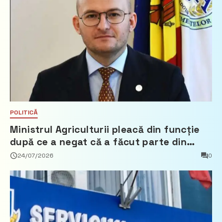
POLITICĂ
Ministrul Agriculturii pleacă din funcție
după ce a negat că a făcut parte din
Partidul Democrat
24/07/2026
0