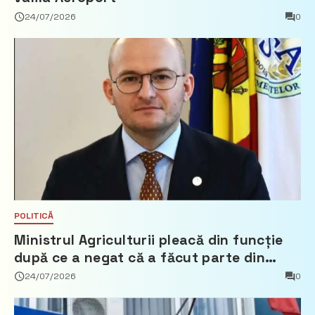
24/07/2026
0
POLITICĂ
Ministrul Agriculturii pleacă din funcție
după ce a negat că a făcut parte din
Partidul Democrat
24/07/2026
0