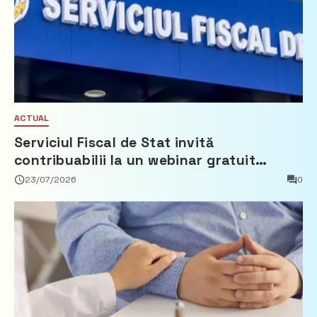
ACTUAL
Serviciul Fiscal de Stat invită
contribuabilii la un webinar gratuit
privind calculul impozitului pe bunurile
23/07/2026
0
imobiliare