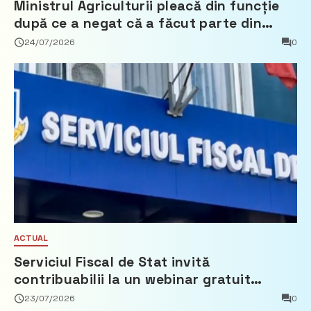
Ministrul Agriculturii pleacă din funcție
după ce a negat că a făcut parte din
Partidul Democrat
24/07/2026
0
ACTUAL
Serviciul Fiscal de Stat invită
contribuabilii la un webinar gratuit
privind calculul impozitului pe bunurile
23/07/2026
0