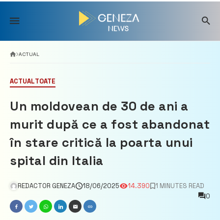
Skip
to
content
ACTUAL
ACTUAL
TOATE
Un moldovean de 30 de ani a
murit după ce a fost abandonat
în stare critică la poarta unui
spital din Italia
REDACTOR GENEZA
18/06/2025
14.390
1 MINUTES READ
0