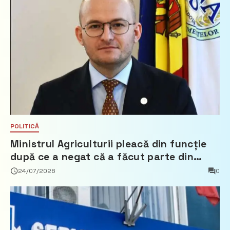
POLITICĂ
Ministrul Agriculturii pleacă din funcție
după ce a negat că a făcut parte din
Partidul Democrat
24/07/2026
0