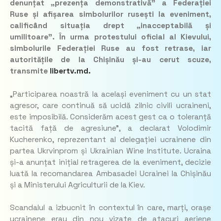
denunțat „prezența demonstrativă” a Federației
Ruse și afișarea simbolurilor rusești la eveniment,
calificând situația drept „inacceptabilă și
umilitoare”. În urma protestului oficial al Kievului,
simbolurile Federației Ruse au fost retrase, iar
autoritățile de la Chișinău și-au cerut scuze,
transmite
libertv.md.
„Participarea noastră la același eveniment cu un stat
agresor, care continuă să ucidă zilnic civili ucraineni,
este imposibilă. Considerăm acest gest ca o toleranță
tacită față de agresiune”
, a declarat Volodimir
Kucherenko, reprezentant al delegației ucrainene din
partea Ukrvinprom și Ukrainian Wine Institute. Ucraina
și-a anunțat inițial retragerea de la eveniment, decizie
luată la recomandarea Ambasadei Ucrainei la Chișinău
și a Ministerului Agriculturii de la Kiev.
Scandalul a izbucnit în contextul în care, marți, orașe
ucrainene erau din nou vizate de atacuri aeriene