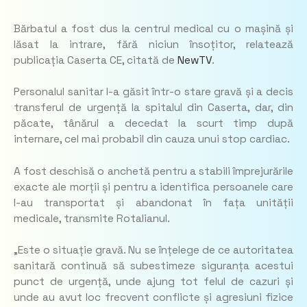
Bărbatul a fost dus la centrul medical cu o mașină și
lăsat la intrare, fără niciun însoțitor, relatează
publicația Caserta CE, citată de
NewTV
.
Personalul sanitar l-a găsit într-o stare gravă și a decis
transferul de urgență la spitalul din Caserta, dar, din
păcate, tânărul a decedat la scurt timp după
internare, cel mai probabil din cauza unui stop cardiac.
A fost deschisă o anchetă pentru a stabili împrejurările
exacte ale morții și pentru a identifica persoanele care
l-au transportat și abandonat în fața unității
medicale, transmite Rotalianul.
„Este o situație gravă. Nu se înțelege de ce autoritatea
sanitară continuă să subestimeze siguranța acestui
punct de urgență, unde ajung tot felul de cazuri și
unde au avut loc frecvent conflicte și agresiuni fizice