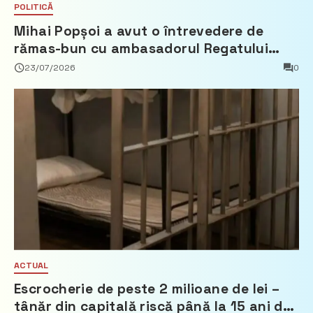
POLITICĂ
Mihai Popșoi a avut o întrevedere de
rămas-bun cu ambasadorul Regatului
Țărilor de Jos, Fred Duijn
23/07/2026
0
ACTUAL
Escrocherie de peste 2 milioane de lei –
tânăr din capitală riscă până la 15 ani de