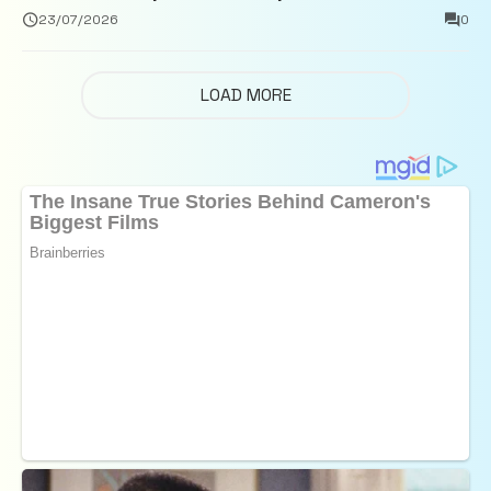
închisoare
23/07/2026
0
LOAD MORE