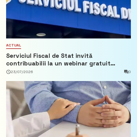
ACTUAL
Serviciul Fiscal de Stat invită
contribuabilii la un webinar gratuit
privind calculul impozitului pe bunurile
23/07/2026
0
imobiliare