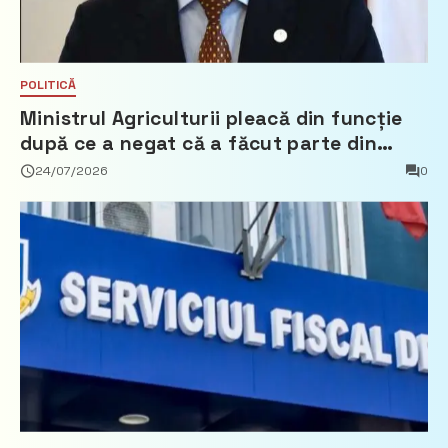
POLITICĂ
Ministrul Agriculturii pleacă din funcție
după ce a negat că a făcut parte din
Partidul Democrat
24/07/2026
0