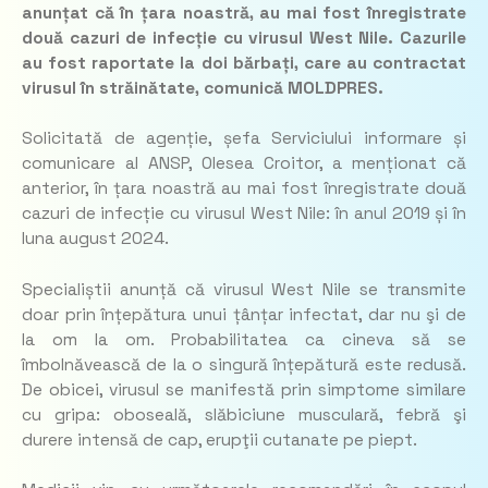
anunțat că în țara noastră, au mai fost înregistrate
două cazuri de infecție cu virusul West Nile. Cazurile
au fost raportate la doi bărbați, care au contractat
virusul în străinătate, comunică MOLDPRES.
Solicitată de agenție, șefa Serviciului informare și
comunicare al ANSP, Olesea Croitor, a menționat că
anterior, în țara noastră au mai fost înregistrate două
cazuri de infecție cu virusul West Nile: în anul 2019 și în
luna august 2024.
Specialiștii anunță că virusul West Nile se transmite
doar prin înțepătura unui țânțar infectat, dar nu şi de
la om la om. Probabilitatea ca cineva să se
îmbolnăvească de la o singură înțepătură este redusă.
De obicei, virusul se manifestă prin simptome similare
cu gripa: oboseală, slăbiciune musculară, febră şi
durere intensă de cap, erupţii cutanate pe piept.