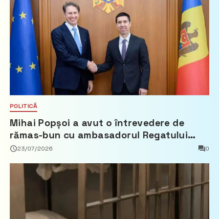
POLITICĂ
Mihai Popșoi a avut o întrevedere de
rămas-bun cu ambasadorul Regatului
Țărilor de Jos, Fred Duijn
23/07/2026
0