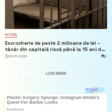
ACTUAL
Escrocherie de peste 2 milioane de lei –
tânăr din capitală riscă până la 15 ani de
închisoare
23/07/2026
0
LOAD MORE