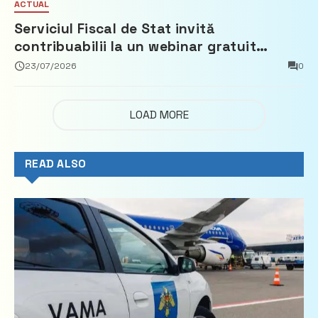
ACTUAL
Serviciul Fiscal de Stat invită
contribuabilii la un webinar gratuit
privind calculul impozitului pe bunurile
23/07/2026
0
imobiliare
LOAD MORE
READ ALSO