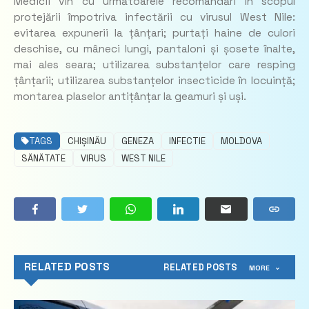
Medicii vin cu următoarele recomandări în scopul
protejării împotriva infectării cu virusul West Nile:
evitarea expunerii la țânțari; purtați haine de culori
deschise, cu mâneci lungi, pantaloni și șosete înalte,
mai ales seara; utilizarea substanțelor care resping
țânțarii; utilizarea substanțelor insecticide în locuință;
montarea plaselor antițânțar la geamuri și uși.
TAGS
CHIȘINĂU
GENEZA
INFECTIE
MOLDOVA
SĂNĂTATE
VIRUS
WEST NILE
RELATED POSTS
RELATED POSTS
MORE