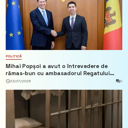
POLITICĂ
Mihai Popșoi a avut o întrevedere de
rămas-bun cu ambasadorul Regatului
Țărilor de Jos, Fred Duijn
23/07/2026
0