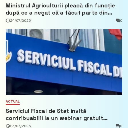
Ministrul Agriculturii pleacă din funcție
după ce a negat că a făcut parte din
Partidul Democrat
24/07/2026
0
ACTUAL
Serviciul Fiscal de Stat invită
contribuabilii la un webinar gratuit
privind calculul impozitului pe bunurile
23/07/2026
0