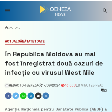
Skip
to
content
ACTUAL
ACTUAL
SĂNĂTATE
TOATE
În Republica Moldova au mai
fost înregistrat două cazuri de
infecție cu virusul West Nile
REDACTOR GENEZA
17/09/2024
13.668
1 MINUTES READ
0
Agenția Națională pentru Sănătate Publică (ANSP) a