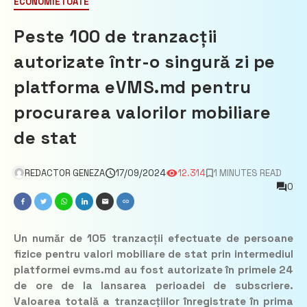
ECONOMIE
TOATE
Peste 100 de tranzacții
autorizate într-o singură zi pe
platforma eVMS.md pentru
procurarea valorilor mobiliare
de stat
REDACTOR GENEZA
17/09/2024
12.314
1 MINUTES READ
0
Un număr de 105 tranzacții efectuate de persoane
fizice pentru valori mobiliare de stat prin intermediul
platformei evms.md au fost autorizate în primele 24
de ore de la lansarea perioadei de subscriere.
Valoarea totală a tranzacțiilor înregistrate în prima