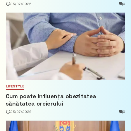
privind calculul impozitului pe bunurile
23/07/2026
0
imobiliare
LIFESTYLE
Cum poate influența obezitatea
sănătatea creierului
23/07/2026
0