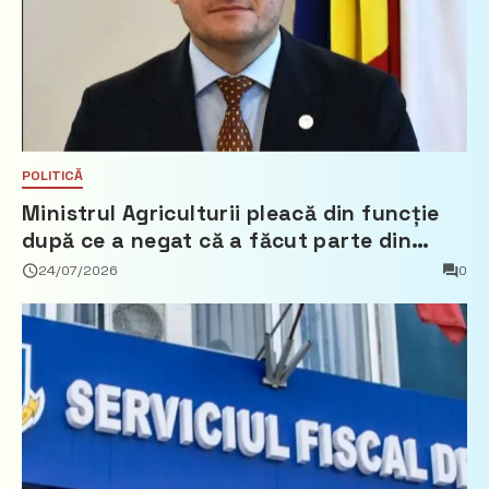
POLITICĂ
Ministrul Agriculturii pleacă din funcție
după ce a negat că a făcut parte din
Partidul Democrat
24/07/2026
0