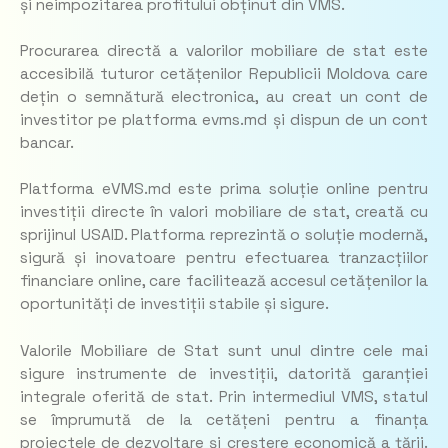
și neimpozitarea profitului obținut din VMS.
Procurarea directă a valorilor mobiliare de stat este
accesibilă tuturor cetățenilor Republicii Moldova care
dețin o semnătură electronica, au creat un cont de
investitor pe platforma evms.md și dispun de un cont
bancar.
Platforma eVMS.md este prima soluție online pentru
investiții directe în valori mobiliare de stat, creată cu
sprijinul USAID. Platforma reprezintă o soluție modernă,
sigură și inovatoare pentru efectuarea tranzacțiilor
financiare online, care facilitează accesul cetățenilor la
oportunități de investiții stabile și sigure.
Valorile Mobiliare de Stat sunt unul dintre cele mai
sigure instrumente de investiții, datorită garanției
integrale oferită de stat. Prin intermediul VMS, statul
se împrumută de la cetățeni pentru a finanța
proiectele de dezvoltare și creștere economică a țării.