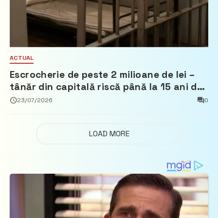
ACTUAL
Escrocherie de peste 2 milioane de lei –
tânăr din capitală riscă până la 15 ani de
închisoare
23/07/2026
0
LOAD MORE