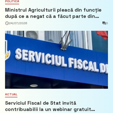
POLITICĂ
Ministrul Agriculturii pleacă din funcție
după ce a negat că a făcut parte din
Partidul Democrat
24/07/2026
0
ACTUAL
Serviciul Fiscal de Stat invită
contribuabilii la un webinar gratuit