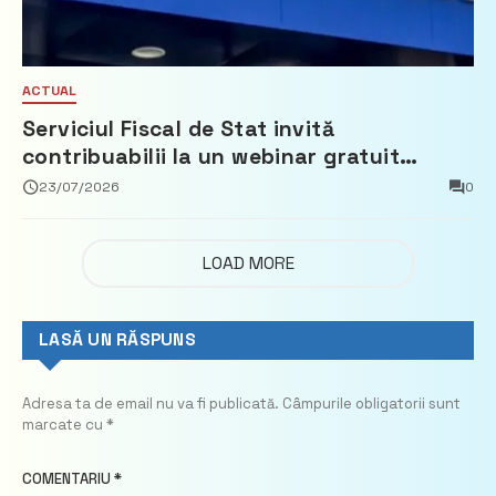
ACTUAL
Serviciul Fiscal de Stat invită
contribuabilii la un webinar gratuit
privind calculul impozitului pe bunurile
23/07/2026
0
imobiliare
LOAD MORE
LASĂ UN RĂSPUNS
Adresa ta de email nu va fi publicată.
Câmpurile obligatorii sunt
marcate cu
*
COMENTARIU
*