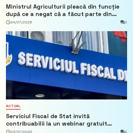
Ministrul Agriculturii pleacă din funcție
după ce a negat că a făcut parte din
Partidul Democrat
24/07/2026
0
ACTUAL
Serviciul Fiscal de Stat invită
contribuabilii la un webinar gratuit
privind calculul impozitului pe bunurile
23/07/2026
0