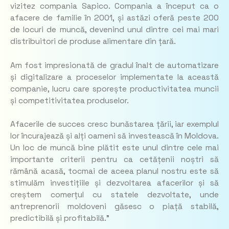
vizitez compania Sapico. Compania a început ca o
afacere de familie în 2001, și astăzi oferă peste 200
de locuri de muncă, devenind unul dintre cei mai mari
distribuitori de produse alimentare din țară.
Am fost impresionată de gradul înalt de automatizare
și digitalizare a proceselor implementate la această
companie, lucru care sporește productivitatea muncii
și competitivitatea produselor.
Afacerile de succes cresc bunăstarea țării, iar exemplul
lor încurajează și alți oameni să investească în Moldova.
Un loc de muncă bine plătit este unul dintre cele mai
importante criterii pentru ca cetățenii noștri să
rămână acasă, tocmai de aceea planul nostru este să
stimulăm investițiile și dezvoltarea afacerilor și să
creștem comerțul cu statele dezvoltate, unde
antreprenorii moldoveni găsesc o piață stabilă,
predictibilă și profitabilă.”