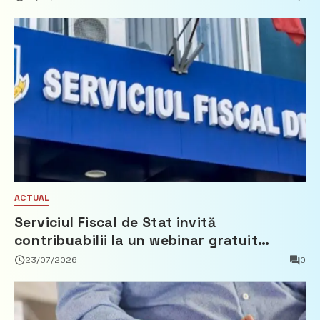
ACTUAL
Serviciul Fiscal de Stat invită
contribuabilii la un webinar gratuit
privind calculul impozitului pe bunurile
23/07/2026
0
imobiliare