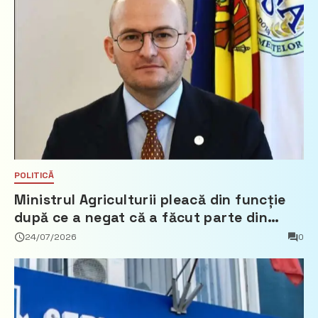
POLITICĂ
Ministrul Agriculturii pleacă din funcție
după ce a negat că a făcut parte din
Partidul Democrat
24/07/2026
0