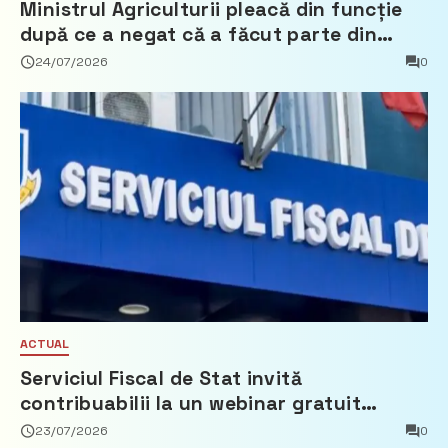
Ministrul Agriculturii pleacă din funcție
după ce a negat că a făcut parte din
Partidul Democrat
24/07/2026
0
ACTUAL
Serviciul Fiscal de Stat invită
contribuabilii la un webinar gratuit
privind calculul impozitului pe bunurile
23/07/2026
0