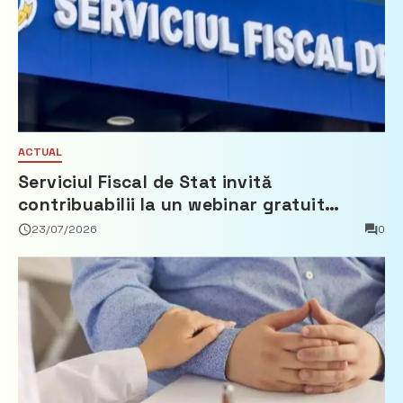
ACTUAL
Serviciul Fiscal de Stat invită
contribuabilii la un webinar gratuit
privind calculul impozitului pe bunurile
23/07/2026
0
imobiliare