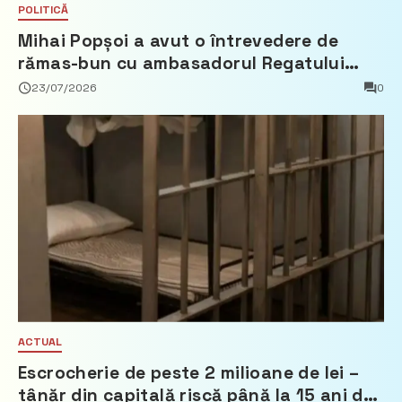
POLITICĂ
Mihai Popșoi a avut o întrevedere de
rămas-bun cu ambasadorul Regatului
Țărilor de Jos, Fred Duijn
23/07/2026
0
ACTUAL
Escrocherie de peste 2 milioane de lei –
tânăr din capitală riscă până la 15 ani de