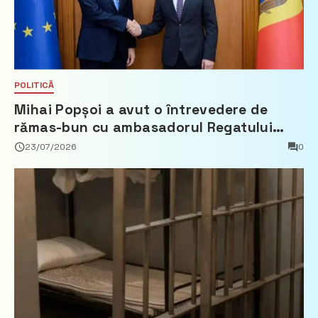
POLITICĂ
Mihai Popșoi a avut o întrevedere de
rămas-bun cu ambasadorul Regatului
Țărilor de Jos, Fred Duijn
23/07/2026
0