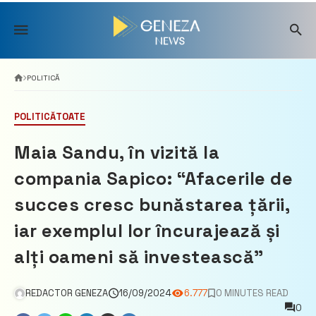
Skip
to
content
POLITICĂ
POLITICĂ
TOATE
Maia Sandu, în vizită la
compania Sapico: “Afacerile de
succes cresc bunăstarea țării,
iar exemplul lor încurajează și
alți oameni să investească”
REDACTOR GENEZA
16/09/2024
6.777
0 MINUTES READ
0