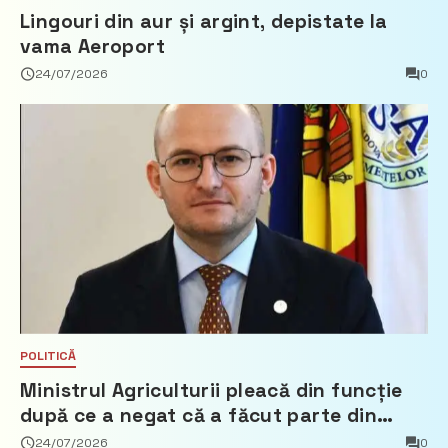
Lingouri din aur și argint, depistate la
vama Aeroport
24/07/2026
0
POLITICĂ
Ministrul Agriculturii pleacă din funcție
după ce a negat că a făcut parte din
Partidul Democrat
24/07/2026
0