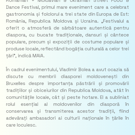
Romanian + Moldavian & Ukrainian Street Food &
Dance Festival, primul mare eveniment care a celebrat
gastronomia și folclorul a trei state din Europa de Est:
România, Republica Moldova și Ucraina.
„Festivalul a
oferit o atmosferă de sărbătoare autentică pentru
diaspora, cu bucate tradiționale, dansuri și cântece
populare, precum și expoziții de costume populare și
produse locale, reflectând bogăția culturală a celor trei
țări”,
indică MAIA.
În cadrul evenimentului, Vladimir Bolea a avut ocazia să
discute cu membrii diasporei moldovenești din
Bruxelles despre importanța păstrării și promovării
tradițiilor și obiceiurilor din Republica Moldova, atât în
comunitățile locale, cât și peste hotare. El a subliniat
rolul esențial al moldovenilor din diasporă în
conservarea și transmiterea acestor tradiții, fiind
adevărați ambasadori ai culturii naționale în țările în
care locuiesc.