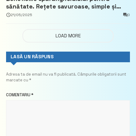
sănătate. Rețete savuroase, simple și
ușor de pregătit
21/05/2025
0
LOAD MORE
LASĂ UN RĂSPUNS
Adresa ta de email nu va fi publicată.
Câmpurile obligatorii sunt
marcate cu
*
COMENTARIU
*