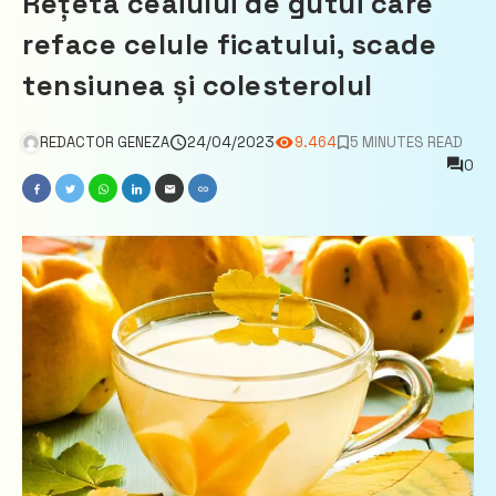
Rețeta ceaiului de gutui care
reface celule ficatului, scade
tensiunea și colesterolul
REDACTOR GENEZA
24/04/2023
9.464
5 MINUTES READ
0