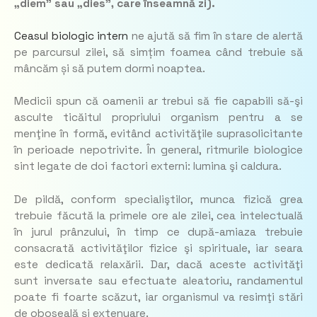
„diem” sau „dies”, care înseamnă zi).
Ceasul biologic intern
ne ajută să fim în stare de alertă
pe parcursul zilei, să simțim foamea când trebuie să
mâncăm și să putem dormi noaptea.
Medicii spun că oamenii ar trebui să fie capabili să-şi
asculte ticăitul propriului organism pentru a se
menţine în formă, evitând activităţile suprasolicitante
în perioade nepotrivite. În general, ritmurile biologice
sint legate de doi factori externi: lumina şi caldura.
De pildă, conform specialiştilor, munca fizică grea
trebuie făcută la primele ore ale zilei, cea intelectuală
în jurul prânzului, în timp ce după-amiaza trebuie
consacrată activităţilor fizice şi spirituale, iar seara
este dedicată relaxării. Dar, dacă aceste activităţi
sunt inversate sau efectuate aleatoriu, randamentul
poate fi foarte scăzut, iar organismul va resimţi stări
de oboseală şi extenuare.