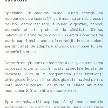
Specialiştii în medicia muncii atrag atenţia că
persoanele care lucrează în schimburi au un risc crescut
de boli cardiovasculare, tulburări digestive, cancer,
depresie și alte probleme de sănătate. Similar,
călătoriile în zone de pe glob cu un alt fus orar pot da
peste cap ritmul circadian, în condiţiile în care creierul
are dificultăţi de adaptare atunci când momentul zilei
se schimbă brusc.
Cercetătorii țin cont de momentul zilei și sincronizarea
cu ceasul organismului în toate aspectele legate de
sănătate, cum ar fi programarea unei intervenții
chirurgicale. În plus, ritmul biologic este motivul pentru
care medicii prescriu de multe ori luarea anumitor
medicamente în anumite perioade ale zilei.
Spre exemplu, atât aspirina, cât şi medicamentele
antihistaminice sunt mai eficiente dacă sunt luate