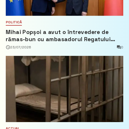
POLITICĂ
Mihai Popșoi a avut o întrevedere de
rămas-bun cu ambasadorul Regatului
Țărilor de Jos, Fred Duijn
23/07/2026
0
ACTUAL