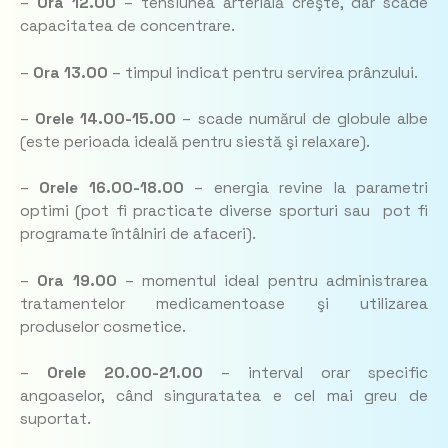
–
Ora 12.00
– tensiunea arterială creşte, dar scade
capacitatea de concentrare.
–
Ora 13.00
– timpul indicat pentru servirea prânzului.
–
Orele 14.00-15.00
– scade numărul de globule albe
(este perioada ideală pentru siestă şi relaxare).
–
Orele 16.00-18.00
– energia revine la parametri
optimi (pot fi practicate diverse sporturi sau pot fi
programate întâlniri de afaceri).
–
Ora 19.00
– momentul ideal pentru administrarea
tratamentelor medicamentoase şi utilizarea
produselor cosmetice.
–
Orele 20.00-21.00
– interval orar specific
angoaselor, când singuratatea e cel mai greu de
suportat.