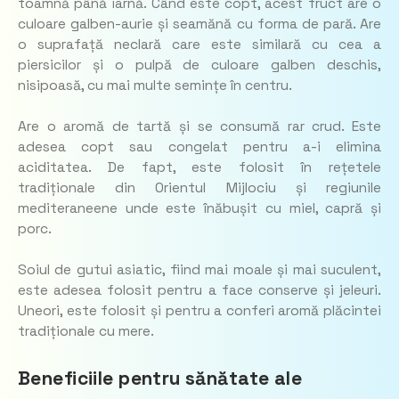
toamnă până iarnă. Când este copt, acest fruct are o
culoare galben-aurie și seamănă cu forma de pară. Are
o suprafață neclară care este similară cu cea a
piersicilor și o pulpă de culoare galben deschis,
nisipoasă, cu mai multe semințe în centru.
Are o aromă de tartă și se consumă rar crud. Este
adesea copt sau congelat pentru a-i elimina
aciditatea. De fapt, este folosit în rețetele
tradiționale din Orientul Mijlociu și regiunile
mediteraneene unde este înăbușit cu miel, capră și
porc.
Soiul de gutui asiatic, fiind mai moale și mai suculent,
este adesea folosit pentru a face conserve și jeleuri.
Uneori, este folosit și pentru a conferi aromă plăcintei
tradiționale cu mere.
Beneficiile pentru sănătate ale