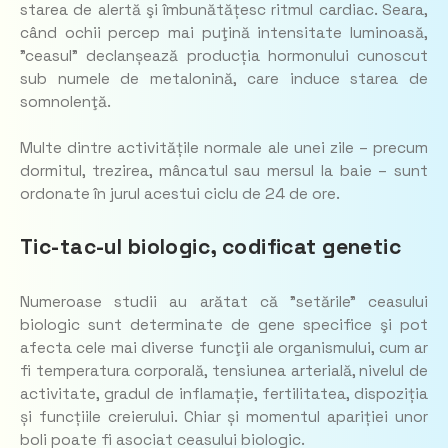
starea de alertă şi îmbunătățesc ritmul cardiac. Seara,
când ochii percep mai puţină intensitate luminoasă,
”ceasul” declanșează producția hormonului cunoscut
sub numele de metalonină, care induce starea de
somnolenţă.
Multe dintre activitățile normale ale unei zile – precum
dormitul, trezirea, mâncatul sau mersul la baie – sunt
ordonate în jurul acestui ciclu de 24 de ore.
Tic-tac-ul biologic
, codificat genetic
Numeroase studii au arătat că ”setările” ceasului
biologic sunt determinate de gene specifice şi pot
afecta cele mai diverse funcţii ale organismului, cum ar
fi temperatura corporală, tensiunea arterială, nivelul de
activitate, gradul de inflamație, fertilitatea, dispoziția
și funcțiile creierului. Chiar și momentul apariției unor
boli poate fi asociat ceasului biologic.