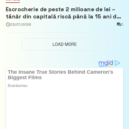
Escrocherie de peste 2 milioane de lei –
tânăr din capitală riscă până la 15 ani de
închisoare
23/07/2026
0
LOAD MORE