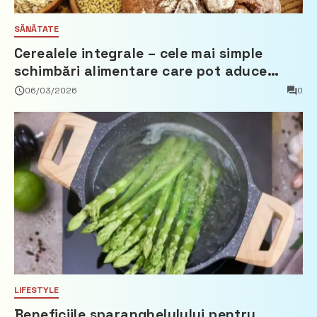
SĂNĂTATE
Cerealele integrale – cele mai simple
schimbări alimentare care pot aduce
beneficii reale
06/03/2026
0
LIFESTYLE
Beneficiile sparanghelulului pentru