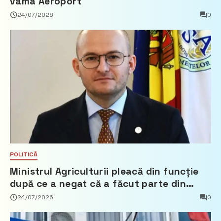
vama Aeroport
24/07/2026
0
POLITICĂ
Ministrul Agriculturii pleacă din funcție
după ce a negat că a făcut parte din
Partidul Democrat
24/07/2026
0