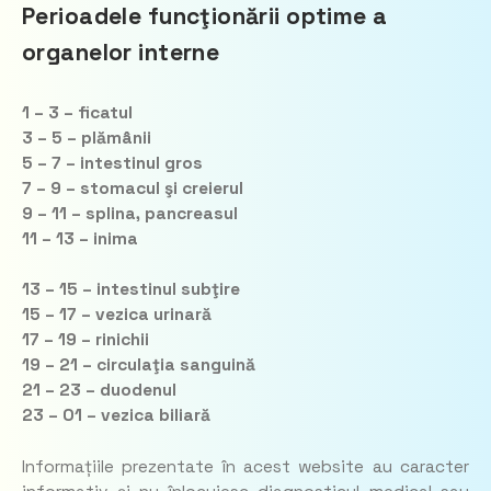
Perioadele func
ţ
ionării optime a
organelor interne
1 – 3 – ficatul
3 – 5 – plămânii
5 – 7 – intestinul gros
7 – 9 – stomacul şi creierul
9 – 11 – splina, pancreasul
11 – 13 – inima
13 – 15 – intestinul subţire
15 – 17 – vezica urinară
17 – 19 – rinichii
19 – 21 – circulaţia sanguină
21 – 23 – duodenul
23 – 01 – vezica biliară
Informațiile prezentate în acest website au caracter