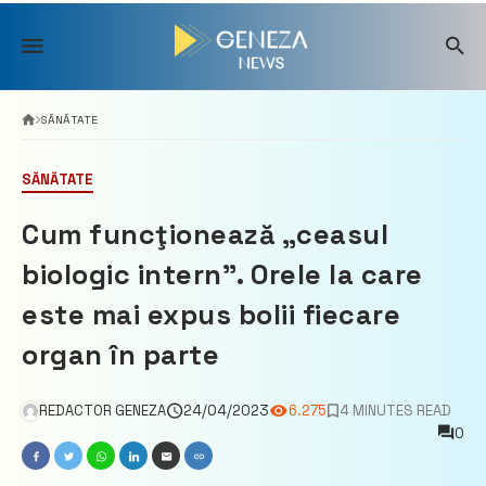
Skip
to
content
SĂNĂTATE
SĂNĂTATE
Cum funcţionează „ceasul
biologic intern”. Orele la care
este mai expus bolii fiecare
organ în parte
REDACTOR GENEZA
24/04/2023
6.275
4 MINUTES READ
0