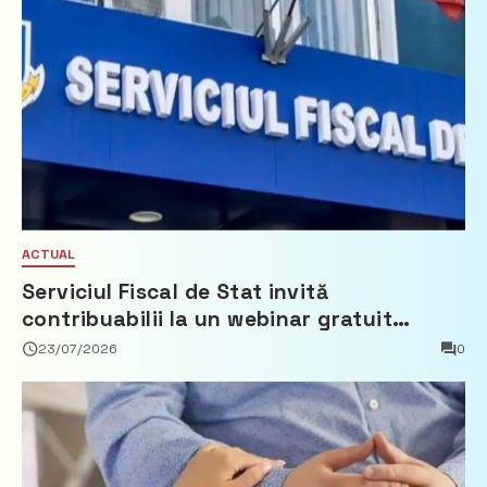
ACTUAL
Serviciul Fiscal de Stat invită
contribuabilii la un webinar gratuit
privind calculul impozitului pe bunurile
23/07/2026
0
imobiliare