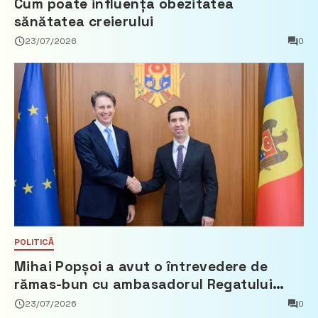
Cum poate influența obezitatea
sănătatea creierului
23/07/2026
0
POLITICĂ
Mihai Popșoi a avut o întrevedere de
rămas-bun cu ambasadorul Regatului
Țărilor de Jos, Fred Duijn
23/07/2026
0