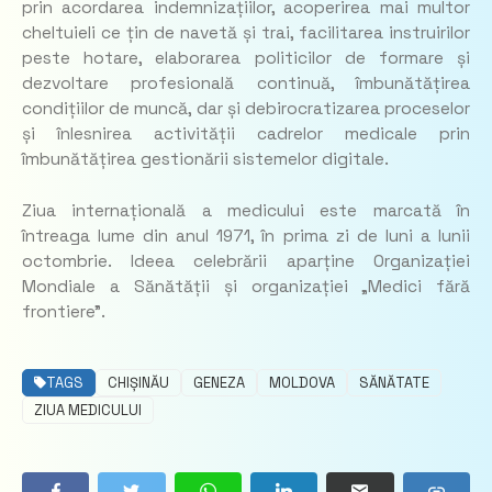
prin acordarea indemnizațiilor, acoperirea mai multor
cheltuieli ce țin de navetă și trai, facilitarea instruirilor
peste hotare, elaborarea politicilor de formare și
dezvoltare profesională continuă, îmbunătățirea
condițiilor de muncă, dar și debirocratizarea proceselor
și înlesnirea activității cadrelor medicale prin
îmbunătățirea gestionării sistemelor digitale.
Ziua internațională a medicului este marcată în
întreaga lume din anul 1971, în prima zi de luni a lunii
octombrie. Ideea celebrării aparține Organizației
Mondiale a Sănătății și organizației „Medici fără
frontiere”.
TAGS
CHIȘINĂU
GENEZA
MOLDOVA
SĂNĂTATE
ZIUA MEDICULUI