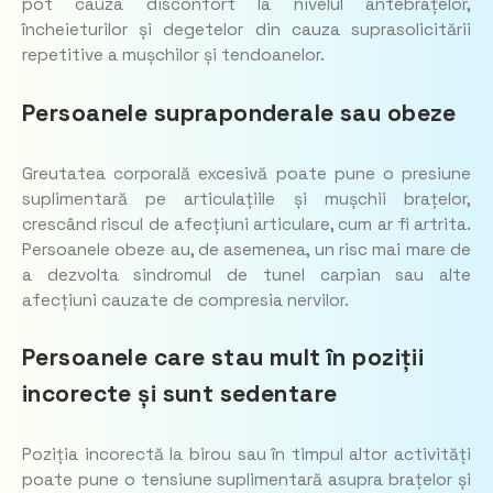
pot cauza disconfort la nivelul antebrațelor,
încheieturilor și degetelor din cauza suprasolicitării
repetitive a mușchilor și tendoanelor.
Persoanele supraponderale sau obeze
Greutatea corporală excesivă poate pune o presiune
suplimentară pe articulațiile și mușchii brațelor,
crescând riscul de afecțiuni articulare, cum ar fi artrita.
Persoanele obeze au, de asemenea, un risc mai mare de
a dezvolta sindromul de tunel carpian sau alte
afecțiuni cauzate de compresia nervilor.
Persoanele care stau mult în poziții
incorecte și sunt sedentare
Poziția incorectă la birou sau în timpul altor activități
poate pune o tensiune suplimentară asupra brațelor și