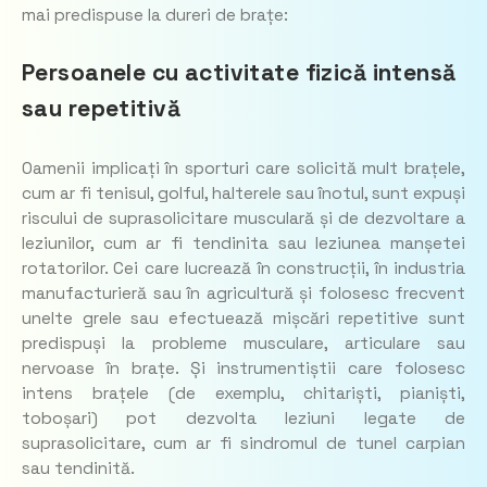
mai predispuse la dureri de brațe:
Persoanele cu activitate fizică intensă
sau repetitivă
Oamenii implicați în sporturi care solicită mult brațele,
cum ar fi tenisul, golful, halterele sau înotul, sunt expuși
riscului de suprasolicitare musculară și de dezvoltare a
leziunilor, cum ar fi tendinita sau leziunea manșetei
rotatorilor. Cei care lucrează în construcții, în industria
manufacturieră sau în agricultură și folosesc frecvent
unelte grele sau efectuează mișcări repetitive sunt
predispuși la probleme musculare, articulare sau
nervoase în brațe. Și instrumentiștii care folosesc
intens brațele (de exemplu, chitariști, pianiști,
toboșari) pot dezvolta leziuni legate de
suprasolicitare, cum ar fi sindromul de tunel carpian
sau tendinită.