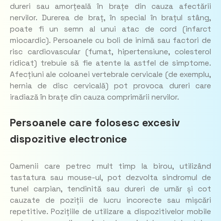
dureri sau amorțeală în brațe din cauza afectării
nervilor. Durerea de braț, în special în brațul stâng,
poate fi un semn al unui atac de cord (infarct
miocardic). Persoanele cu boli de inimă sau factori de
risc cardiovascular (fumat, hipertensiune, colesterol
ridicat) trebuie să fie atente la astfel de simptome.
Afecțiuni ale coloanei vertebrale cervicale (de exemplu,
hernia de disc cervicală) pot provoca dureri care
iradiază în brațe din cauza comprimării nervilor.
Persoanele care folosesc excesiv
dispozitive electronice
Oamenii care petrec mult timp la birou, utilizând
tastatura sau mouse-ul, pot dezvolta sindromul de
tunel carpian, tendinită sau dureri de umăr și cot
cauzate de poziții de lucru incorecte sau mișcări
repetitive. Pozițiile de utilizare a dispozitivelor mobile