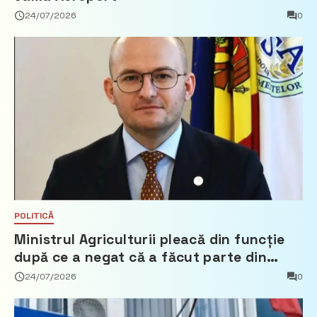
24/07/2026
0
POLITICĂ
Ministrul Agriculturii pleacă din funcție
după ce a negat că a făcut parte din
Partidul Democrat
24/07/2026
0