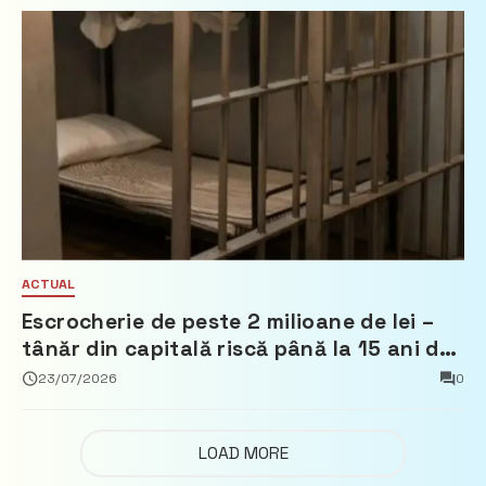
ACTUAL
Escrocherie de peste 2 milioane de lei –
tânăr din capitală riscă până la 15 ani de
închisoare
23/07/2026
0
LOAD MORE