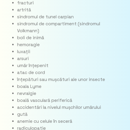
fracturi
artrită
sindromul de tunel carpian
sindromul de compartiment (sindromul
Volkmann)
boli de inimă
hemoragie
luxații
arsuri
umăr înțepenit
atac de cord
înțepături sau mușcături ale unor insecte
boala Lyme
nevralgie
boală vasculară periferică
accidentări la nivelul mușchilor umărului
gută
anemie cu celule în seceră
radiculopatie