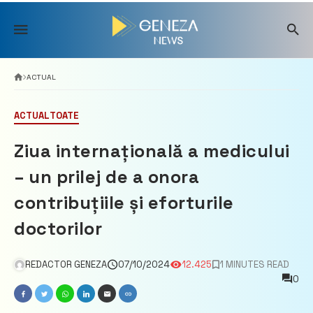
Skip
to
content
ACTUAL
ACTUAL
TOATE
Ziua internațională a medicului
– un prilej de a onora
contribuțiile și eforturile
doctorilor
REDACTOR GENEZA
07/10/2024
12.425
1 MINUTES READ
0