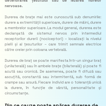
deteriorarea țesutului sau de lezarea fibrelor
nervoase.
Durerea de brațe mai este cunoscută sub denumirile:
durere a extremității superioare, durere de mâini, durere
a membrelor superioare. La modul general, durerea este
declanșată de sistemul nervos prin intermediul
receptorilor durerii (nociceptori) – localizați la nivelul
pielii și al țesuturilor – care trimit semnale electrice
către creier prin coloana vertebrală.
Durerea de braț se poate manifesta într-un singur braț
(unilaterală) sau în ambele brațe (bilaterală) și poate fi
acută sau cronică. De asemenea, poate fi difuză sau
ascuțită, constantă sau intermitentă, sub formă de
crampe sau arsură. Fiecare individ are o toleranță unică
la durere, în funcție de vârstă, personalitate și
circumstanțe.
Din ce cauze poate apărea durerea de