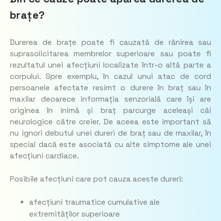
brațe?
Durerea de brațe poate fi cauzată de rănirea sau
suprasolicitarea membrelor superioare sau poate fi
rezultatul unei afecțiuni localizate într-o altă parte a
corpului. Spre exemplu, în cazul unui atac de cord
persoanele afectate resimt o durere în braț sau în
maxilar deoarece informația senzorială care își are
originea în inimă și braț parcurge aceleași căi
neurologice către creier. De aceea este important să
nu ignori debutul unei dureri de braț sau de maxilar, în
special dacă este asociată cu alte simptome ale unei
afecțiuni cardiace.
Posibile afecțiuni care pot cauza aceste dureri:
afecțiuni traumatice cumulative ale
extremităților superioare