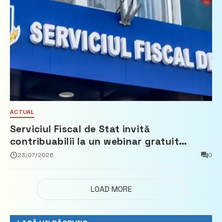
ACTUAL
Serviciul Fiscal de Stat invită
contribuabilii la un webinar gratuit
privind calculul impozitului pe bunurile
23/07/2026
0
imobiliare
LOAD MORE