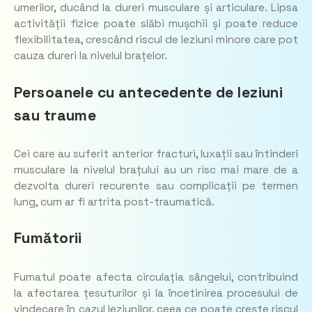
umerilor, ducând la dureri musculare și articulare. Lipsa
activității fizice poate slăbi mușchii și poate reduce
flexibilitatea, crescând riscul de leziuni minore care pot
cauza dureri la nivelul brațelor.
Persoanele cu antecedente de leziuni
sau traume
Cei care au suferit anterior fracturi, luxații sau întinderi
musculare la nivelul brațului au un risc mai mare de a
dezvolta dureri recurente sau complicații pe termen
lung, cum ar fi artrita post-traumatică.
Fumătorii
Fumatul poate afecta circulația sângelui, contribuind
la afectarea țesuturilor și la încetinirea procesului de
vindecare în cazul leziunilor, ceea ce poate crește riscul