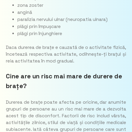
zona zoster
angină
paralizia nervului ulnar (neuropatia ulnara)
plăgi prin împușcare
plăgi prin înjunghiere
Daca durerea de brațe e cauzată de o activitate fizică,
încetează respectiva activitate, odihnește-ți brațul și
reia activitatea în mod gradual.
Cine are un risc mai mare de durere de
brațe?
Durerea de brațe poate afecta pe oricine, dar anumite
grupuri de persoane au un risc mai mare de a dezvolta
acest tip de disconfort. Factorii de risc includ vârsta,
activitățile zilnice, stilul de viață și condițiile medicale
subiacente. Iată câteva grupuri de persoane care sunt