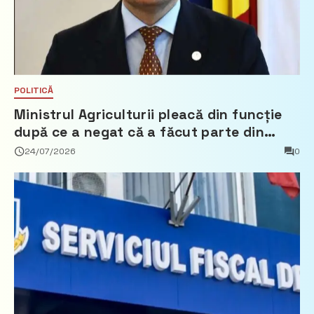
POLITICĂ
Ministrul Agriculturii pleacă din funcție
după ce a negat că a făcut parte din
Partidul Democrat
24/07/2026
0