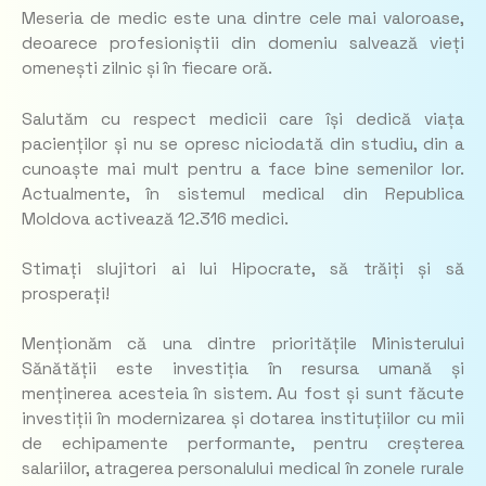
Meseria de medic este una dintre cele mai valoroase,
deoarece profesioniștii din domeniu salvează vieți
omenești zilnic și în fiecare oră.
Salutăm cu respect medicii care își dedică viața
pacienților și nu se opresc niciodată din studiu, din a
cunoaște mai mult pentru a face bine semenilor lor.
Actualmente, în sistemul medical din Republica
Moldova activează 12.316 medici.
Stimați slujitori ai lui Hipocrate, să trăiți și să
prosperați!
Menționăm că una dintre prioritățile Ministerului
Sănătății este investiția în resursa umană și
menținerea acesteia în sistem. Au fost și sunt făcute
investiții în modernizarea și dotarea instituțiilor cu mii
de echipamente performante, pentru creșterea
salariilor, atragerea personalului medical în zonele rurale