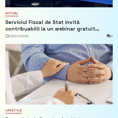
ACTUAL
Serviciul Fiscal de Stat invită
contribuabilii la un webinar gratuit
privind calculul impozitului pe bunurile
23/07/2026
0
imobiliare
LIFESTYLE