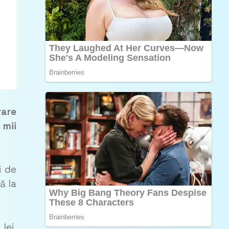
rare
 mii
i de
ă la
lei.