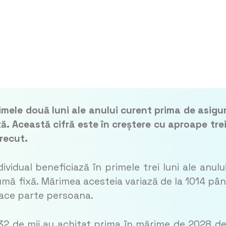
imele două luni ale anului curent prima de asigu
ă. Această cifră este în creștere cu aproape trei
recut.
vidual beneficiază în primele trei luni ale anulu
 sumă fixă. Mărimea acesteia variază de la 1014 pân
 face parte persoana.
 32 de mii au achitat prima în mărime de 2028 de 