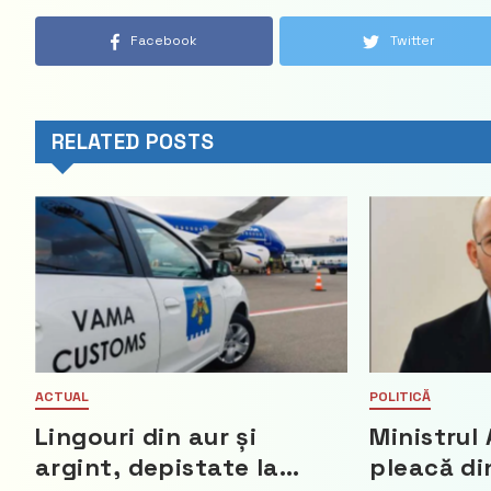
Facebook
Twitter
RELATED POSTS
ACTUAL
POLITICĂ
Lingouri din aur și
Ministrul 
argint, depistate la
pleacă di