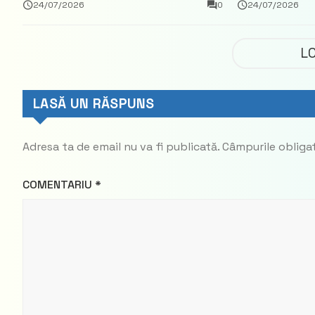
vama Aeroport
ce a nega
24/07/2026
0
24/07/2026
parte din
Democrat
L
LASĂ UN RĂSPUNS
Adresa ta de email nu va fi publicată.
Câmpurile obliga
COMENTARIU
*