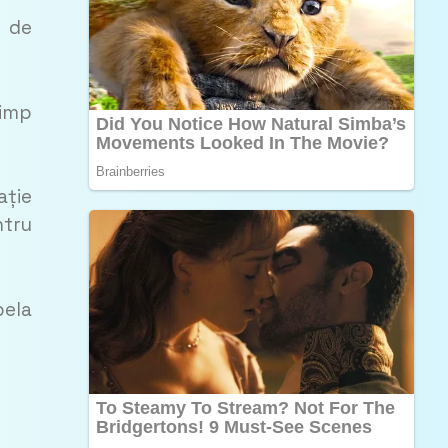
ă de
timp
ație
ntru
pela