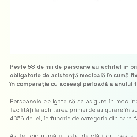
Peste 58 de mii de persoane au achitat în pr
obligatorie de asistenţă medicală în sumă fix
în comparaţie cu aceeaşi perioadă a anului t
Persoanele obligate să se asigure în mod indi
facilități la achitarea primei de asigurare în
4056 de lei, în funcție de categoria din care
Astfel, din numărul total de plătitori, peste