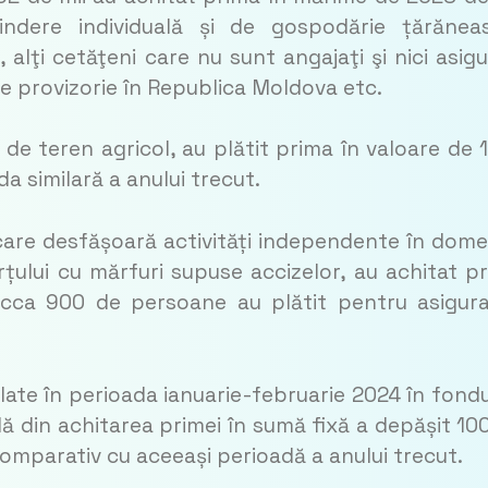
indere individuală și de gospodărie țărănea
, alţi cetăţeni care nu sunt angajaţi şi nici asigu
re provizorie în Republica Moldova etc.
 de teren agricol, au plătit prima în valoare de 
da similară a anului trecut.
ni care desfășoară activități independente în dome
ului cu mărfuri supuse accizelor, au achitat p
r cca 900 de persoane au plătit pentru asigur
late în perioada ianuarie-februarie 2024 în fondu
ă din achitarea primei în sumă fixă a depășit 10
comparativ cu aceeași perioadă a anului trecut.