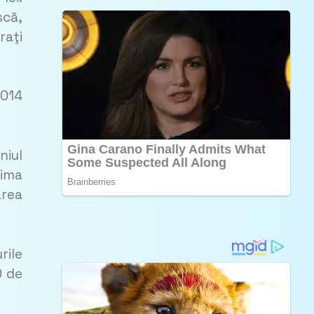
scă,
raţi
1014
niul
rima
area
rile
0 de