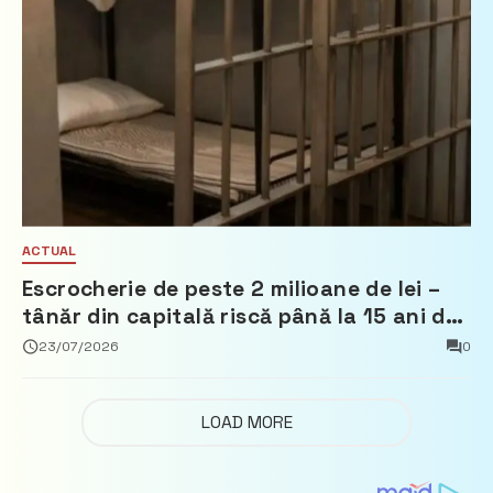
ACTUAL
Escrocherie de peste 2 milioane de lei –
tânăr din capitală riscă până la 15 ani de
închisoare
23/07/2026
0
LOAD MORE