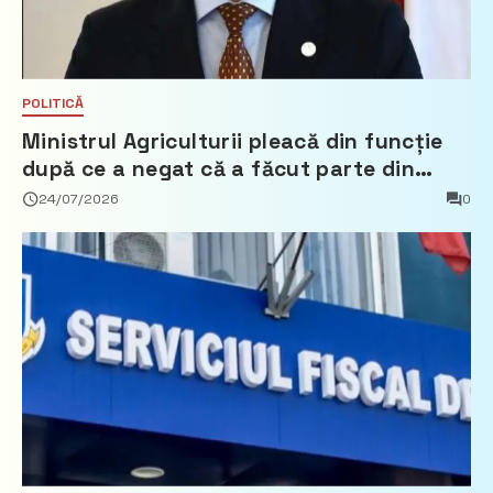
POLITICĂ
Ministrul Agriculturii pleacă din funcție
după ce a negat că a făcut parte din
Partidul Democrat
24/07/2026
0