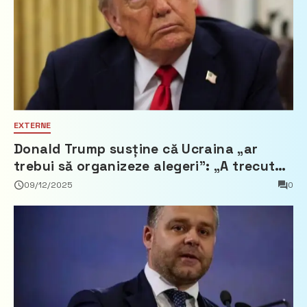
EXTERNE
Donald Trump susține că Ucraina „ar
trebui să organizeze alegeri”: „A trecut
mult timp… nu mai e democrație”
09/12/2025
0