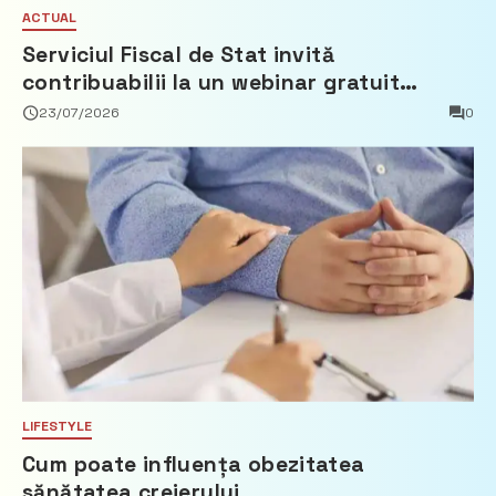
ACTUAL
Serviciul Fiscal de Stat invită
contribuabilii la un webinar gratuit
privind calculul impozitului pe bunurile
23/07/2026
0
imobiliare
LIFESTYLE
Cum poate influența obezitatea
sănătatea creierului