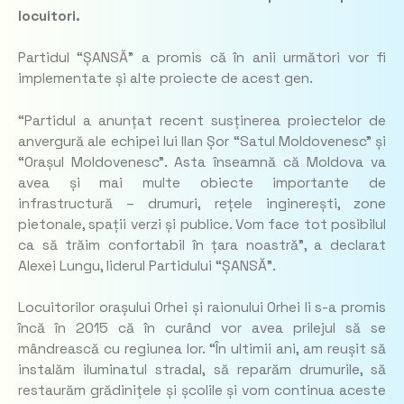
locuitori.
Partidul “ȘANSĂ” a promis că în anii următori vor fi
implementate și alte proiecte de acest gen.
“Partidul a anunțat recent susținerea proiectelor de
anvergură ale echipei lui Ilan Șor “Satul Moldovenesc” și
“Orașul Moldovenesc”. Asta înseamnă că Moldova va
avea și mai multe obiecte importante de
infrastructură – drumuri, rețele inginerești, zone
pietonale, spații verzi și publice. Vom face tot posibilul
ca să trăim confortabil în țara noastră”, a declarat
Alexei Lungu, liderul Partidului “ȘANSĂ”.
Locuitorilor orașului Orhei și raionului Orhei li s-a promis
încă în 2015 că în curând vor avea prilejul să se
mândrească cu regiunea lor. “În ultimii ani, am reușit să
instalăm iluminatul stradal, să reparăm drumurile, să
restaurăm grădinițele și școlile și vom continua aceste