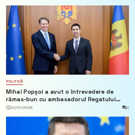
POLITICĂ
Mihai Popșoi a avut o întrevedere de
rămas-bun cu ambasadorul Regatului
Țărilor de Jos, Fred Duijn
23/07/2026
0