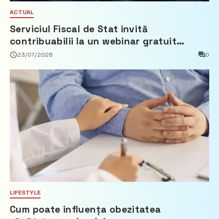
ACTUAL
Serviciul Fiscal de Stat invită
contribuabilii la un webinar gratuit
privind calculul impozitului pe bunurile
23/07/2026
0
imobiliare
LIFESTYLE
Cum poate influența obezitatea