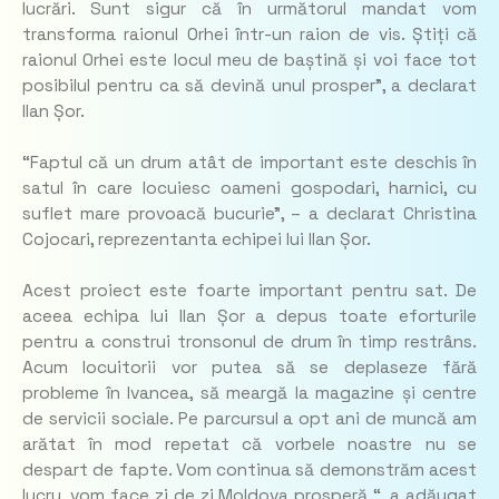
lucrări. Sunt sigur că în următorul mandat vom
transforma raionul Orhei într-un raion de vis. Știți că
raionul Orhei este locul meu de baștină și voi face tot
posibilul pentru ca să devină unul prosper”, a declarat
Ilan Șor.
“Faptul că un drum atât de important este deschis în
satul în care locuiesc oameni gospodari, harnici, cu
suflet mare provoacă bucurie”, – a declarat Christina
Cojocari, reprezentanta echipei lui Ilan Șor.
Acest proiect este foarte important pentru sat. De
aceea echipa lui Ilan Șor a depus toate eforturile
pentru a construi tronsonul de drum în timp restrâns.
Acum locuitorii vor putea să se deplaseze fără
probleme în Ivancea, să meargă la magazine și centre
de servicii sociale. Pe parcursul a opt ani de muncă am
arătat în mod repetat că vorbele noastre nu se
despart de fapte. Vom continua să demonstrăm acest
lucru, vom face zi de zi Moldova prosperă “, a adăugat