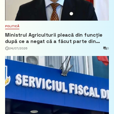
POLITICĂ
Ministrul Agriculturii pleacă din funcție
după ce a negat că a făcut parte din
Partidul Democrat
24/07/2026
0