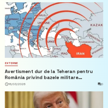
EXTERNE
Avertisment dur de la Teheran pentru
România privind bazele militare
americane: “O astfel de decizie ar
16/03/2026
0
echivala cu participarea României la o
agresiune militară și ar atrage
responsabilitate internațională”