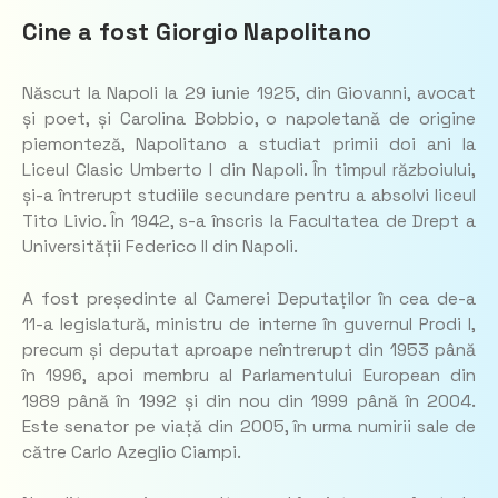
Cine a fost Giorgio Napolitano
Născut la Napoli la 29 iunie 1925, din Giovanni, avocat
și poet, și Carolina Bobbio, o napoletană de origine
piemonteză, Napolitano a studiat primii doi ani la
Liceul Clasic Umberto I din Napoli. În timpul războiului,
și-a întrerupt studiile secundare pentru a absolvi liceul
Tito Livio. În 1942, s-a înscris la Facultatea de Drept a
Universității Federico II din Napoli.
A fost președinte al Camerei Deputaților în cea de-a
11-a legislatură, ministru de interne în guvernul Prodi I,
precum și deputat aproape neîntrerupt din 1953 până
în 1996, apoi membru al Parlamentului European din
1989 până în 1992 și din nou din 1999 până în 2004.
Este senator pe viață din 2005, în urma numirii sale de
către Carlo Azeglio Ciampi.