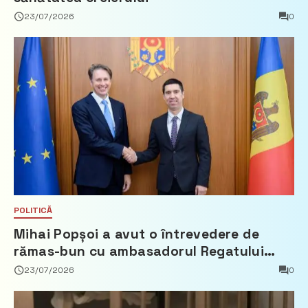
23/07/2026
0
POLITICĂ
Mihai Popșoi a avut o întrevedere de
rămas-bun cu ambasadorul Regatului
Țărilor de Jos, Fred Duijn
23/07/2026
0