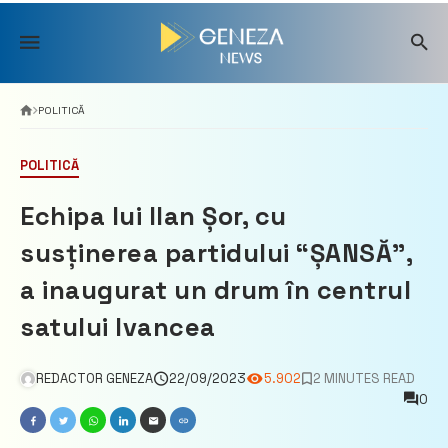
Skip
to
content
POLITICĂ
POLITICĂ
Echipa lui Ilan Șor, cu
susținerea partidului “ȘANSĂ”,
a inaugurat un drum în centrul
satului Ivancea
REDACTOR GENEZA
22/09/2023
5.902
2 MINUTES READ
0