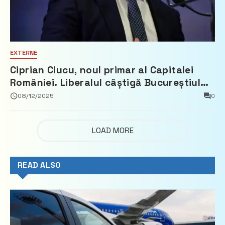
EXTERNE
Ciprian Ciucu, noul primar al Capitalei
României. Liberalul câștigă Bucureștiul
cu peste 36% din voturi
08/12/2025
0
LOAD MORE
READ ALSO