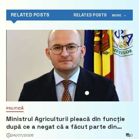
RELATED POSTS
RELATED POSTS
MORE
POLITICĂ
Ministrul Agriculturii pleacă din funcție
după ce a negat că a făcut parte din
Partidul Democrat
24/07/2026
0