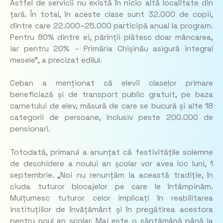
Astfel de servicii nu există în nicio altă localitate din
țară. În total, în aceste clase sunt 32.000 de copii,
dintre care 22.000–25.000 participă anual la program.
Pentru 80% dintre ei, părinții plătesc doar mâncarea,
iar pentru 20% – Primăria Chișinău asigură integral
mesele”,
a precizat edilul.
Ceban a menționat că elevii claselor primare
beneficiază și de transport public gratuit, pe baza
carnetului de elev, măsură de care se bucură și alte 18
categorii de persoane, inclusiv peste 200.000 de
pensionari.
Totodată, primarul a anunțat că festivitățile solemne
de deschidere a noului an școlar vor avea loc luni, 1
septembrie. „
Noi nu renunțăm la această tradiție, în
ciuda tuturor blocajelor pe care le întâmpinăm.
Mulțumesc tuturor celor implicați în reabilitarea
instituțiilor de învățământ și în pregătirea acestora
pentru noul an școlar. Mai este o săptămână până la