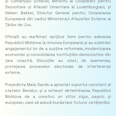
și Comerțului Exterior, Ministru al Cooperării pentru
Dezvoltare și Afaceri Umanitare al Luxemburgului; și
Heleen Bakker, Director General pentru Cooperarea
Europeană din cadrul Ministerului Afacerilor Externe al
Țărilor de Jos.
Oficialii au reafirmat sprijinul ferm pentru aderarea
Republicii Moldova la Uniunea Europeană și au subliniat
angajamentul lor de a susține reformele, modernizarea
economiei și consolidarea instituțiilor democratice din
țara noastră. Discuțiile au vizat, de asemenea,
protejarea proceselor electorale de interferențe
externe.
Președinta Maia Sandu a apreciat suportul constant al
statelor Benelux și a reiterat determinarea Republicii
Moldova de a construi un viitor sigur, pașnic și
european, care să aducă bunăstare tuturor cetățenilor.