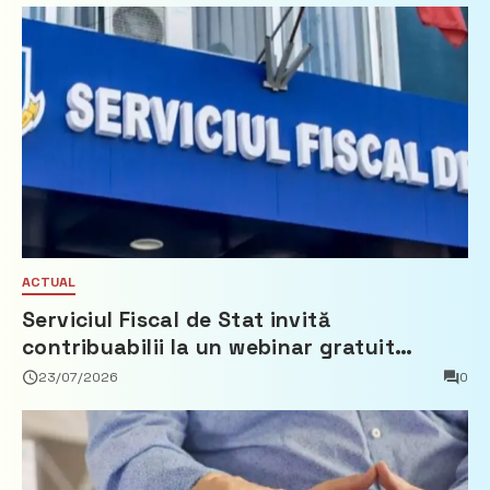
ACTUAL
Serviciul Fiscal de Stat invită
contribuabilii la un webinar gratuit
privind calculul impozitului pe bunurile
23/07/2026
0
imobiliare