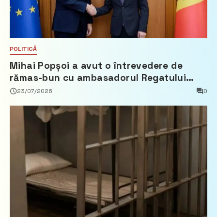
POLITICĂ
Mihai Popșoi a avut o întrevedere de
rămas-bun cu ambasadorul Regatului
Țărilor de Jos, Fred Duijn
23/07/2026
0