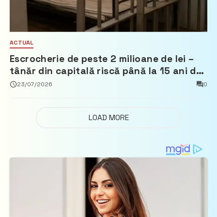
ACTUAL
Escrocherie de peste 2 milioane de lei –
tânăr din capitală riscă până la 15 ani de
închisoare
23/07/2026
0
LOAD MORE