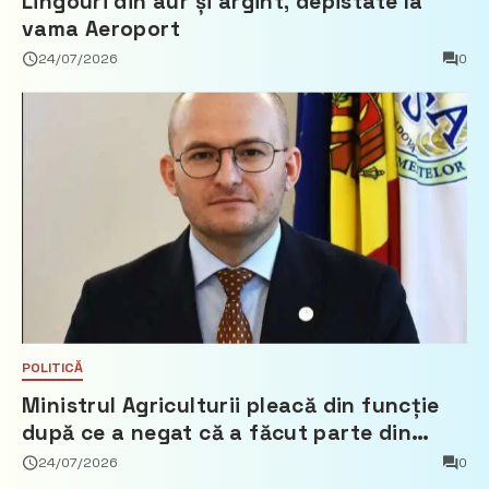
Lingouri din aur și argint, depistate la
vama Aeroport
24/07/2026
0
POLITICĂ
Ministrul Agriculturii pleacă din funcție
după ce a negat că a făcut parte din
Partidul Democrat
24/07/2026
0