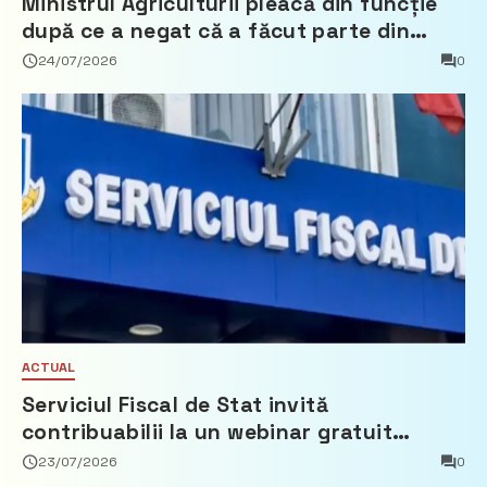
Ministrul Agriculturii pleacă din funcție
după ce a negat că a făcut parte din
Partidul Democrat
24/07/2026
0
ACTUAL
Serviciul Fiscal de Stat invită
contribuabilii la un webinar gratuit
privind calculul impozitului pe bunurile
23/07/2026
0
imobiliare