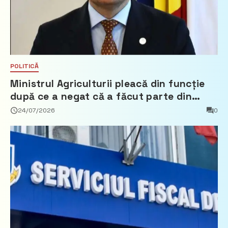
POLITICĂ
Ministrul Agriculturii pleacă din funcție
după ce a negat că a făcut parte din
Partidul Democrat
24/07/2026
0