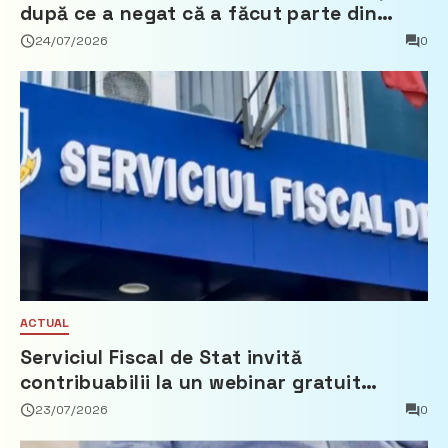
după ce a negat că a făcut parte din
Partidul Democrat
24/07/2026
0
ACTUAL
Serviciul Fiscal de Stat invită
contribuabilii la un webinar gratuit
privind calculul impozitului pe bunurile
23/07/2026
0
imobiliare