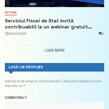
ACTUAL
Serviciul Fiscal de Stat invită
contribuabilii la un webinar gratuit
privind calculul impozitului pe bunurile
23/07/2026
0
imobiliare
LOAD MORE
LASĂ UN RĂSPUNS
Adresa ta de email nu va fi publicată.
Câmpurile obligatorii sunt
marcate cu
*
COMENTARIU
*