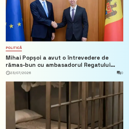
POLITICĂ
Mihai Popșoi a avut o întrevedere de
rămas-bun cu ambasadorul Regatului
Țărilor de Jos, Fred Duijn
23/07/2026
0