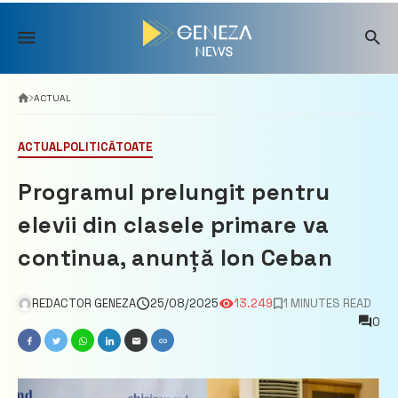
Skip
to
content
ACTUAL
ACTUAL
POLITICĂ
TOATE
Programul prelungit pentru
elevii din clasele primare va
continua, anunță Ion Ceban
REDACTOR GENEZA
25/08/2025
13.249
1 MINUTES READ
0