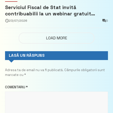
Serviciul Fiscal de Stat invită
contribuabilii la un webinar gratuit
privind calculul impozitului pe bunurile
23/07/2026
0
imobiliare
LOAD MORE
LASĂ UN RĂSPUNS
Adresa ta de email nu va fi publicată.
Câmpurile obligatorii sunt
marcate cu
*
COMENTARIU
*