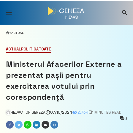
Skip
to
content
ACTUAL
ACTUAL
POLITICĂ
TOATE
Ministerul Afacerilor Externe a
prezentat pașii pentru
exercitarea votului prin
corespondență
REDACTOR GENEZA
07/10/2024
2.734
1 MINUTES READ
0