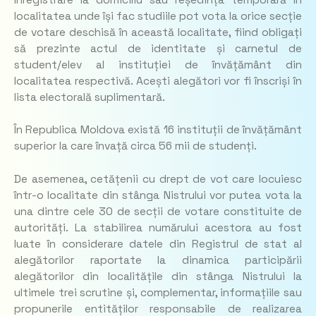
localitatea unde își fac studiile pot vota la orice secție
de votare deschisă în această localitate, fiind obligați
să prezinte actul de identitate și carnetul de
student/elev al instituției de învățământ din
localitatea respectivă. Acești alegători vor fi înscriși în
lista electorală suplimentară.
În Republica Moldova există 16 instituții de învățământ
superior la care învață circa 56 mii de studenți.
De asemenea, cetățenii cu drept de vot care locuiesc
într-o localitate din stânga Nistrului vor putea vota la
una dintre cele 30 de secții de votare constituite de
autorități. La stabilirea numărului acestora au fost
luate în considerare datele din Registrul de stat al
alegătorilor raportate la dinamica participării
alegătorilor din localitățile din stânga Nistrului la
ultimele trei scrutine și, complementar, informațiile sau
propunerile entităților responsabile de realizarea