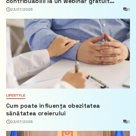
contribuabilii la un webinar gratuit
privind calculul impozitului pe bunurile
23/07/2026
0
imobiliare
LIFESTYLE
Cum poate influența obezitatea
sănătatea creierului
23/07/2026
0