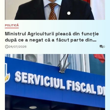
POLITICĂ
Ministrul Agriculturii pleacă din funcție
după ce a negat că a făcut parte din
Partidul Democrat
24/07/2026
0