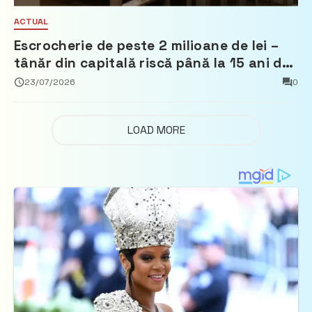
ACTUAL
Escrocherie de peste 2 milioane de lei –
tânăr din capitală riscă până la 15 ani de
închisoare
23/07/2026
0
LOAD MORE