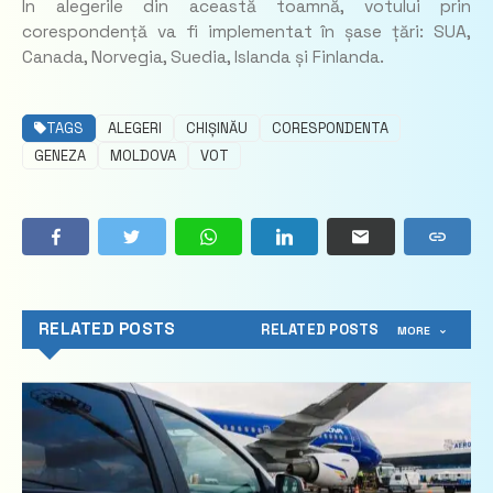
În alegerile din această toamnă, votului prin
corespondență va fi implementat în șase țări: SUA,
Canada, Norvegia, Suedia, Islanda și Finlanda.
TAGS
ALEGERI
CHIȘINĂU
CORESPONDENTA
GENEZA
MOLDOVA
VOT
RELATED POSTS
RELATED POSTS
MORE