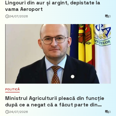
Lingouri din aur și argint, depistate la
vama Aeroport
24/07/2026
0
POLITICĂ
Ministrul Agriculturii pleacă din funcție
după ce a negat că a făcut parte din
Partidul Democrat
24/07/2026
0