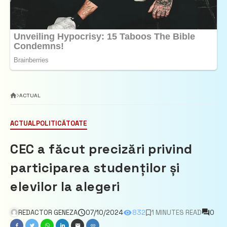
ACTUAL
ACTUAL
POLITICĂ
TOATE
CEC a făcut precizări privind
participarea studenților și
elevilor la alegeri
REDACTOR GENEZA
07/10/2024
832
1 MINUTES READ
0