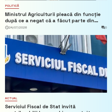
POLITICĂ
Ministrul Agriculturii pleacă din funcție
după ce a negat că a făcut parte din
Partidul Democrat
24/07/2026
0
ACTUAL
Serviciul Fiscal de Stat invită