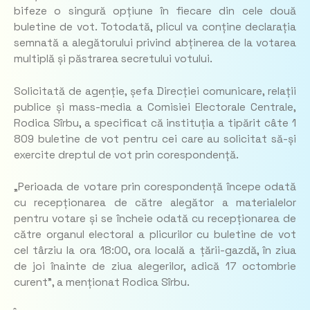
bifeze o singură opțiune în fiecare din cele două
buletine de vot. Totodată, plicul va conține declarația
semnată a alegătorului privind abținerea de la votarea
multiplă și păstrarea secretului votului.
Solicitată de agenție, șefa Direcției comunicare, relații
publice și mass-media a Comisiei Electorale Centrale,
Rodica Sîrbu, a specificat că instituția a tipărit câte 1
809 buletine de vot pentru cei care au solicitat să-și
exercite dreptul de vot prin corespondență.
„
Perioada de votare prin corespondență începe odată
cu recepționarea de către alegător a materialelor
pentru votare și se încheie odată cu recepționarea de
către organul electoral a plicurilor cu buletine de vot
cel târziu la ora 18:00, ora locală a țării-gazdă, în ziua
de joi înainte de ziua alegerilor, adică 17 octombrie
curent”
, a menționat Rodica Sîrbu.