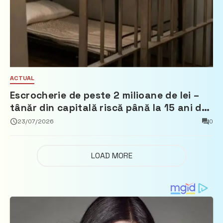
ACTUAL
Escrocherie de peste 2 milioane de lei –
tânăr din capitală riscă până la 15 ani de
închisoare
23/07/2026
0
LOAD MORE