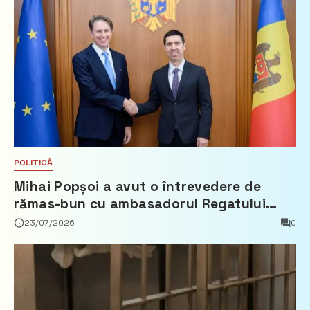
POLITICĂ
Mihai Popșoi a avut o întrevedere de
rămas-bun cu ambasadorul Regatului
Țărilor de Jos, Fred Duijn
23/07/2026
0