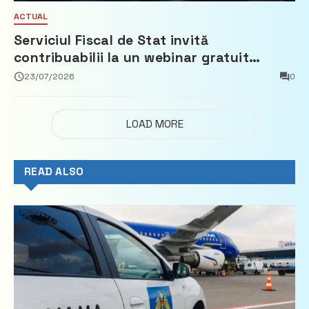
ACTUAL
Serviciul Fiscal de Stat invită
contribuabilii la un webinar gratuit
privind calculul impozitului pe bunurile
23/07/2026
0
imobiliare
LOAD MORE
READ ALSO