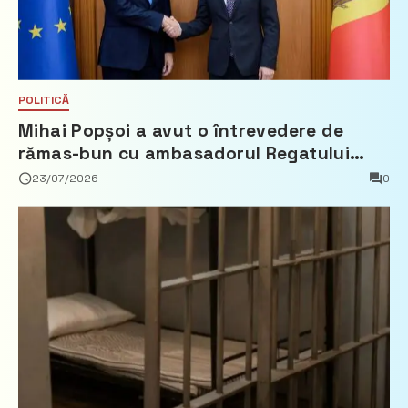
POLITICĂ
Mihai Popșoi a avut o întrevedere de
rămas-bun cu ambasadorul Regatului
Țărilor de Jos, Fred Duijn
23/07/2026
0