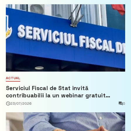
ACTUAL
Serviciul Fiscal de Stat invită
contribuabilii la un webinar gratuit
privind calculul impozitului pe bunurile
23/07/2026
0
imobiliare