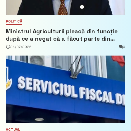
POLITICĂ
Ministrul Agriculturii pleacă din funcție
după ce a negat că a făcut parte din
Partidul Democrat
24/07/2026
0
ACTUAL