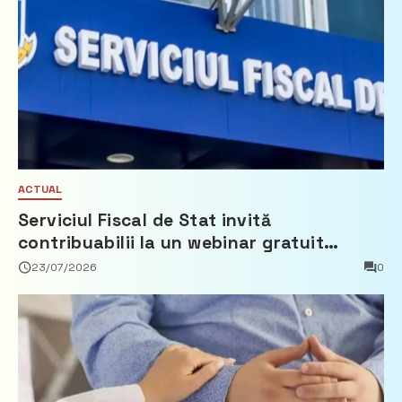
ACTUAL
Serviciul Fiscal de Stat invită
contribuabilii la un webinar gratuit
privind calculul impozitului pe bunurile
23/07/2026
0
imobiliare