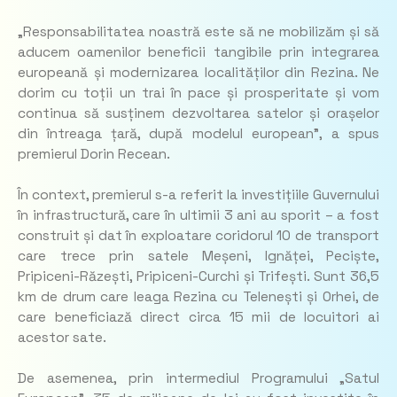
„Responsabilitatea noastră este să ne mobilizăm și să
aducem oamenilor beneficii tangibile prin integrarea
europeană și modernizarea localităților din Rezina. Ne
dorim cu toții un trai în pace și prosperitate și vom
continua să susținem dezvoltarea satelor și orașelor
din întreaga țară, după modelul european”,
a spus
premierul Dorin Recean.
În context, premierul s-a referit la investițiile Guvernului
în infrastructură, care în ultimii 3 ani au sporit – a fost
construit și dat în exploatare coridorul 10 de transport
care trece prin satele Meșeni, Ignăței, Peciște,
Pripiceni-Răzești, Pripiceni-Curchi și Trifești. Sunt 36,5
km de drum care leaga Rezina cu Telenești și Orhei, de
care beneficiază direct circa 15 mii de locuitori ai
acestor sate.
De asemenea, prin intermediul Programului „Satul