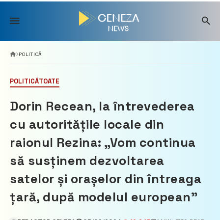
Skip
to
content
POLITICĂ
POLITICĂ
TOATE
Dorin Recean, la întrevederea
cu autoritățile locale din
raionul Rezina: „Vom continua
să susținem dezvoltarea
satelor și orașelor din întreaga
țară, după modelul european”