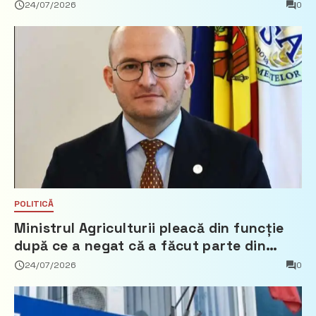
24/07/2026
0
POLITICĂ
Ministrul Agriculturii pleacă din funcție
după ce a negat că a făcut parte din
Partidul Democrat
24/07/2026
0