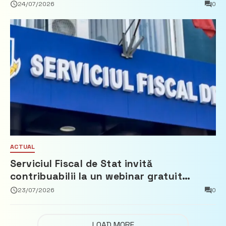
Partidul Democrat
24/07/2026
0
ACTUAL
Serviciul Fiscal de Stat invită
contribuabilii la un webinar gratuit
privind calculul impozitului pe bunurile
23/07/2026
0
imobiliare
LOAD MORE