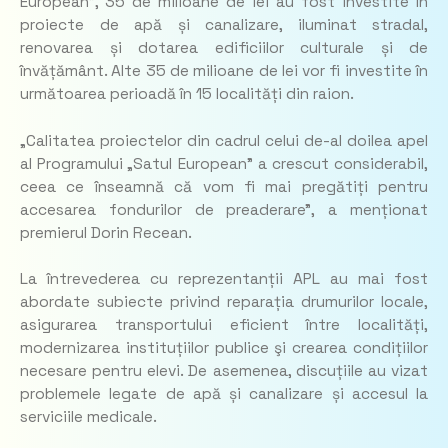
European”, 35 de milioane de lei au fost investite în
proiecte de apă și canalizare, iluminat stradal,
renovarea și dotarea edificiilor culturale și de
învățământ. Alte 35 de milioane de lei vor fi investite în
următoarea perioadă în 15 localități din raion.
„Calitatea proiectelor din cadrul celui de-al doilea apel
al Programului „Satul European” a crescut considerabil,
ceea ce înseamnă că vom fi mai pregătiți pentru
accesarea fondurilor de preaderare”,
a menționat
premierul Dorin Recean.
La întrevederea cu reprezentanții APL au mai fost
abordate subiecte privind reparația drumurilor locale,
asigurarea transportului eficient între localități,
modernizarea instituțiilor publice şi crearea condițiilor
necesare pentru elevi. De asemenea, discuțiile au vizat
problemele legate de apă și canalizare și accesul la
serviciile medicale.