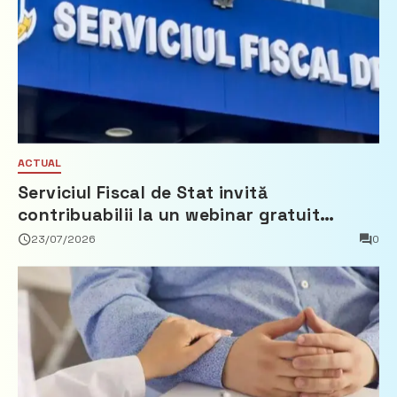
ACTUAL
Serviciul Fiscal de Stat invită
contribuabilii la un webinar gratuit
privind calculul impozitului pe bunurile
23/07/2026
0
imobiliare