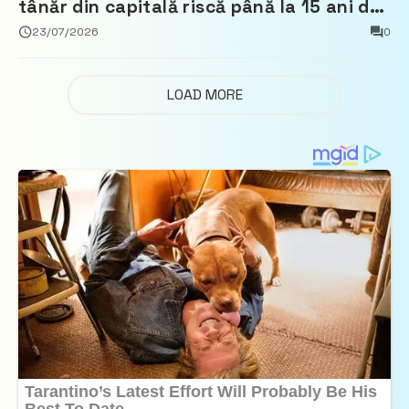
tânăr din capitală riscă până la 15 ani de
închisoare
23/07/2026
0
LOAD MORE