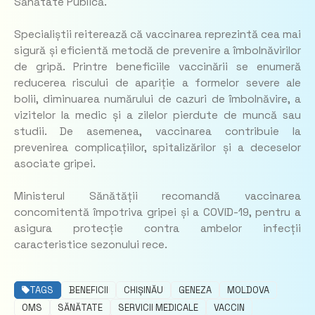
Sănătate Publică.
Specialiștii reiterează că vaccinarea reprezintă cea mai
sigură și eficientă metodă de prevenire a îmbolnăvirilor
de gripă. Printre beneficiile vaccinării se enumeră
reducerea riscului de apariție a formelor severe ale
bolii, diminuarea numărului de cazuri de îmbolnăvire, a
vizitelor la medic și a zilelor pierdute de muncă sau
studii. De asemenea, vaccinarea contribuie la
prevenirea complicațiilor, spitalizărilor și a deceselor
asociate gripei.
Ministerul Sănătății recomandă vaccinarea
concomitentă împotriva gripei și a COVID-19, pentru a
asigura protecție contra ambelor infecții
caracteristice sezonului rece.
TAGS
BENEFICII
CHIȘINĂU
GENEZA
MOLDOVA
OMS
SĂNĂTATE
SERVICII MEDICALE
VACCIN