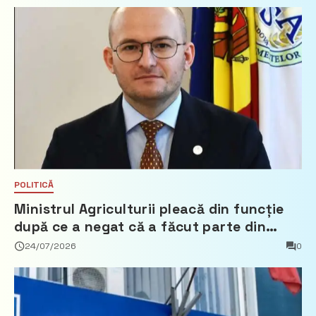
POLITICĂ
Ministrul Agriculturii pleacă din funcție
după ce a negat că a făcut parte din
Partidul Democrat
24/07/2026
0