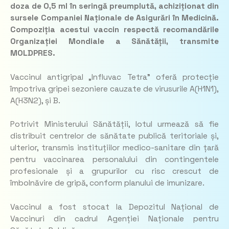
doza de 0,5 ml în seringă preumplută, achiziționat din
sursele Companiei Naționale de Asigurări în Medicină.
Compoziția acestui vaccin respectă recomandările
Organizației Mondiale a Sănătății, transmite
MOLDPRES.
Vaccinul antigripal „Influvac Tetra” oferă protecție
împotriva gripei sezoniere cauzate de virusurile A(H1N1),
A(H3N2), și B.
Potrivit Ministerului Sănătății, lotul urmează să fie
distribuit centrelor de sănătate publică teritoriale și,
ulterior, transmis instituțiilor medico-sanitare din țară
pentru vaccinarea personalului din contingentele
profesionale și a grupurilor cu risc crescut de
îmbolnăvire de gripă, conform planului de imunizare.
Vaccinul a fost stocat la Depozitul Național de
Vaccinuri din cadrul Agenției Naționale pentru