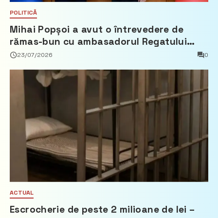
POLITICĂ
Mihai Popșoi a avut o întrevedere de
rămas-bun cu ambasadorul Regatului
Țărilor de Jos, Fred Duijn
23/07/2026
0
ACTUAL
Escrocherie de peste 2 milioane de lei –