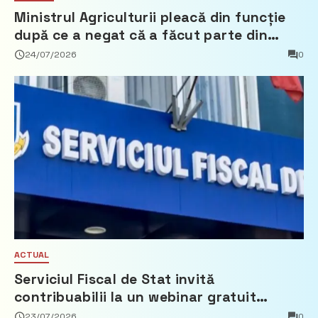
Ministrul Agriculturii pleacă din funcție
după ce a negat că a făcut parte din
Partidul Democrat
24/07/2026
0
ACTUAL
Serviciul Fiscal de Stat invită
contribuabilii la un webinar gratuit
privind calculul impozitului pe bunurile
23/07/2026
0