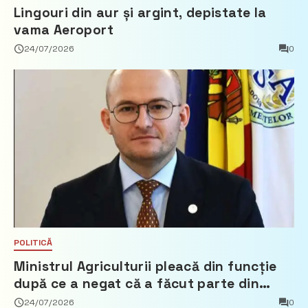
Lingouri din aur și argint, depistate la
vama Aeroport
24/07/2026
0
POLITICĂ
Ministrul Agriculturii pleacă din funcție
după ce a negat că a făcut parte din
Partidul Democrat
24/07/2026
0