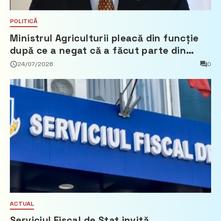
POLITICĂ
Ministrul Agriculturii pleacă din funcție
după ce a negat că a făcut parte din
Partidul Democrat
24/07/2026
0
ACTUAL
Serviciul Fiscal de Stat invită