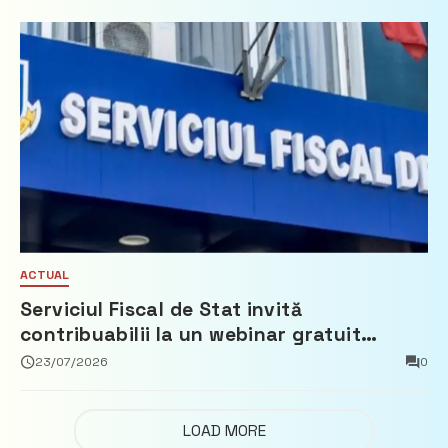
ACTUAL
Serviciul Fiscal de Stat invită
contribuabilii la un webinar gratuit
privind calculul impozitului pe bunurile
23/07/2026
0
imobiliare
LOAD MORE