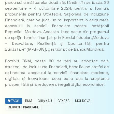
parcursul următoarelor două săptămâni, în perioada 23
septembrie – 4 octombrie 2024, pentru a formula
propunerile pentru Strategia Națională de Incluziune
Financiară, care va juca un rol important în asigurarea
accesului la servicii financiare pentru cetățenii
Republicii Moldova. Aceasta face parte din programul
de sprijin tehnic finanțat prin Fondul fiduciar „Moldova
– Dezvoltare, Reziliență și Oportunități pentru
Bunăstare” (M-GROW), gestionat de Banca Mondială.
Potrivit BNM, peste 60 de țări au adoptat deja
strategii de incluziune financiară, beneficiind astfel de
extinderea accesului la servicii financiare moderne,
digitale și inovatoare, ceea ce a dus la creșterea
prosperității și la reducerea inegalităților economice.
TAGS
BNM
CHIȘINĂU
GENEZA
MOLDOVA
SERVICII FINANCIARE