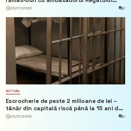
rămas-bun cu ambasadorul Regatului
Țărilor de Jos, Fred Duijn
23/07/2026
0
ACTUAL
Escrocherie de peste 2 milioane de lei –
tânăr din capitală riscă până la 15 ani de
închisoare
23/07/2026
0