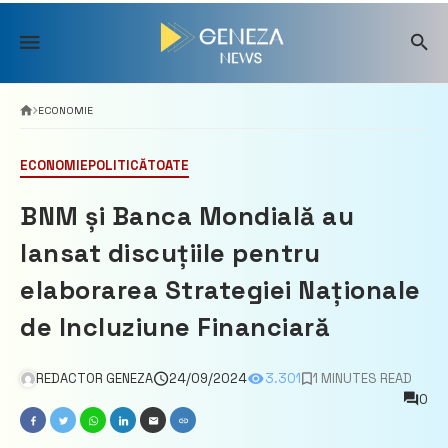
Skip
to
content
ECONOMIE
ECONOMIE
POLITICĂ
TOATE
BNM și Banca Mondială au
lansat discuțiile pentru
elaborarea Strategiei Naționale
de Incluziune Financiară
REDACTOR GENEZA
24/09/2024
3.301
1 MINUTES READ
0