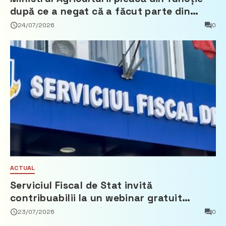
după ce a negat că a făcut parte din
Partidul Democrat
24/07/2026
0
ACTUAL
Serviciul Fiscal de Stat invită
contribuabilii la un webinar gratuit
privind calculul impozitului pe bunurile
23/07/2026
0
imobiliare