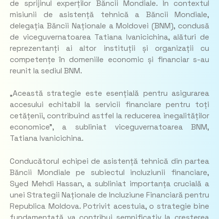
de sprijinul experților Băncii Mondiale. În contextul
misiunii de asistență tehnică a Băncii Mondiale,
delegația Băncii Naționale a Moldovei (BNM), condusă
de viceguvernatoarea Tatiana Ivanicichina, alături de
reprezentanți ai altor instituții și organizații cu
competențe în domeniile economic și financiar s-au
reunit la sediul BNM.
„
Această strategie este esențială pentru asigurarea
accesului echitabil la servicii financiare pentru toți
cetățenii, contribuind astfel la reducerea inegalităților
economice”
, a subliniat viceguvernatoarea BNM,
Tatiana Ivanicichina.
Conducătorul echipei de asistență tehnică din partea
Băncii Mondiale pe subiectul incluziunii financiare,
Syed Mehdi Hassan, a subliniat importanța crucială a
unei Strategii Naționale de Incluziune Financiară pentru
Republica Moldova. Potrivit acestuia, o strategie bine
fundamentată va contribui semnificativ la creșterea