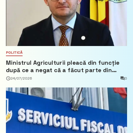
POLITICĂ
Ministrul Agriculturii pleacă din funcție
după ce a negat că a făcut parte din
Partidul Democrat
24/07/2026
0