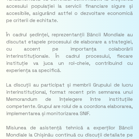
accesului populației la servicii financiare sigure și
accesibile, asigurând astfel o dezvoltare economică
pe criterii de echitate.
În cadrul ședinței, reprezentanții Băncii Mondiale au
discutat etapele procesului de elaborare a strategiei,
cu accent pe importanța colaborării
interinstituționale. În cadrul procesului, fiecare
instituție va juca un rol-cheie, contribuind cu
experiența sa specifică.
La discuții au participat și membrii Grupului de lucru
interinstituțional, format recent prin semnarea unui
Memorandum de înțelegere între instituțiile
competente. Grupul are rolul de a coordona elaborarea,
implementarea și monitorizarea SNIF.
Misiunea de asistență tehnică a experților Băncii
Mondiale la Chișinău continuă cu discuții detaliate pe