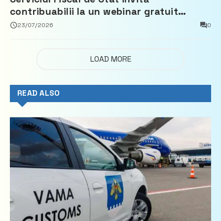
contribuabilii la un webinar gratuit
privind calculul impozitului pe bunurile
23/07/2026
0
imobiliare
LOAD MORE
READ ALSO