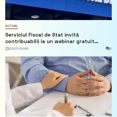
ACTUAL
Serviciul Fiscal de Stat invită
contribuabilii la un webinar gratuit
privind calculul impozitului pe bunurile
23/07/2026
0
imobiliare