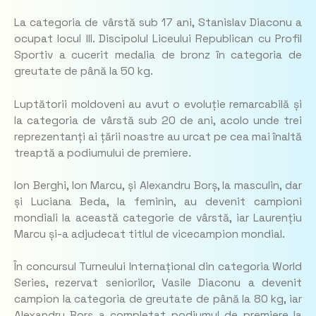
La categoria de vârstă sub 17 ani, Stanislav Diaconu a
ocupat locul III. Discipolul Liceului Republican cu Profil
Sportiv a cucerit medalia de bronz în categoria de
greutate de până la 50 kg.
Luptătorii moldoveni au avut o evoluție remarcabilă și
la categoria de vârstă sub 20 de ani, acolo unde trei
reprezentanți ai țării noastre au urcat pe cea mai înaltă
treaptă a podiumului de premiere.
Ion Berghi, Ion Marcu, și Alexandru Borș, la masculin, dar
și Luciana Beda, la feminin, au devenit campioni
mondiali la această categorie de vârstă, iar Laurențiu
Marcu și-a adjudecat titlul de vicecampion mondial.
În concursul Turneului Internațional din categoria World
Series, rezervat seniorilor, Vasile Diaconu a devenit
campion la categoria de greutate de până la 80 kg, iar
Alexandru Borș a completat podiumul de premiere la