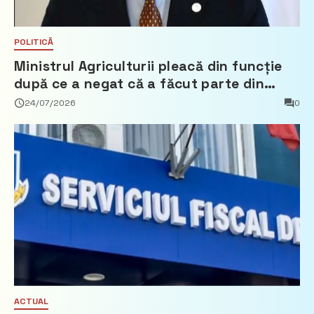
POLITICĂ
Ministrul Agriculturii pleacă din funcție
după ce a negat că a făcut parte din
Partidul Democrat
24/07/2026
0
ACTUAL