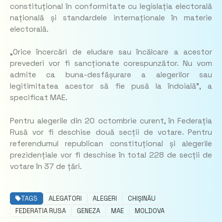
constituțional în conformitate cu legislația electorală
națională și standardele internaționale în materie
electorală.
„Orice încercări de eludare sau încălcare a acestor
prevederi vor fi sancționate corespunzător. Nu vom
admite ca buna-desfășurare a alegerilor sau
legitimitatea acestor să fie pusă la îndoială”,
a
specificat MAE.
Pentru alegerile din 20 octombrie curent, în Federația
Rusă vor fi deschise două secții de votare. Pentru
referendumul republican constituțional și alegerile
prezidențiale vor fi deschise în total 228 de secții de
votare în 37 de țări.
TAGS
ALEGATORI
ALEGERI
CHIȘINĂU
FEDERATIA RUSA
GENEZA
MAE
MOLDOVA