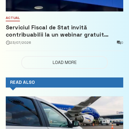
ACTUAL
Serviciul Fiscal de Stat invită
contribuabilii la un webinar gratuit
privind calculul impozitului pe bunurile
23/07/2026
0
imobiliare
LOAD MORE
READ ALSO