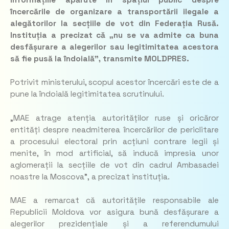
încercările de organizare a transportării ilegale a
alegătorilor la secțiile de vot din Federația Rusă.
Instituția a precizat că „nu se va admite ca buna
desfășurare a alegerilor sau legitimitatea acestora
să fie pusă la îndoială”, transmite MOLDPRES.
Potrivit ministerului, scopul acestor încercări este de a
pune la îndoială legitimitatea scrutinului.
„MAE atrage atenția autorităților ruse și oricăror
entități despre neadmiterea încercărilor de periclitare
a procesului electoral prin acțiuni contrare legii și
menite, în mod artificial, să inducă impresia unor
aglomerații la secțiile de vot din cadrul Ambasadei
noastre la Moscova”,
a precizat instituția.
MAE a remarcat că autoritățile responsabile ale
Republicii Moldova vor asigura bună desfășurare a
alegerilor prezidențiale și a referendumului