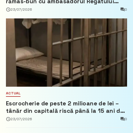
rămas-bun cu ambasadorul Regatului
Țărilor de Jos, Fred Duijn
23/07/2026
0
ACTUAL
Escrocherie de peste 2 milioane de lei –
tânăr din capitală riscă până la 15 ani de
închisoare
23/07/2026
0