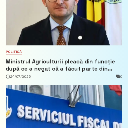
POLITICĂ
Ministrul Agriculturii pleacă din funcție
după ce a negat că a făcut parte din
Partidul Democrat
24/07/2026
0