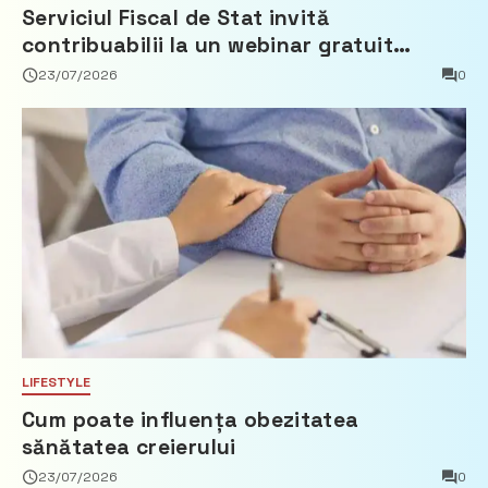
Serviciul Fiscal de Stat invită
contribuabilii la un webinar gratuit
privind calculul impozitului pe bunurile
23/07/2026
0
imobiliare
LIFESTYLE
Cum poate influența obezitatea
sănătatea creierului
23/07/2026
0