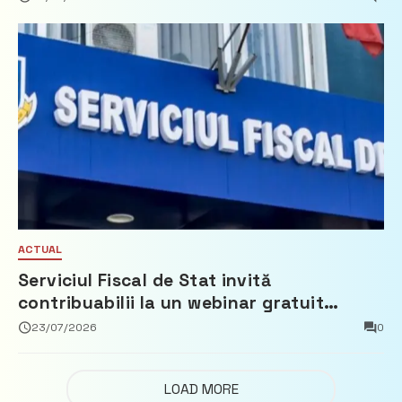
ACTUAL
Serviciul Fiscal de Stat invită
contribuabilii la un webinar gratuit
privind calculul impozitului pe bunurile
23/07/2026
0
imobiliare
LOAD MORE