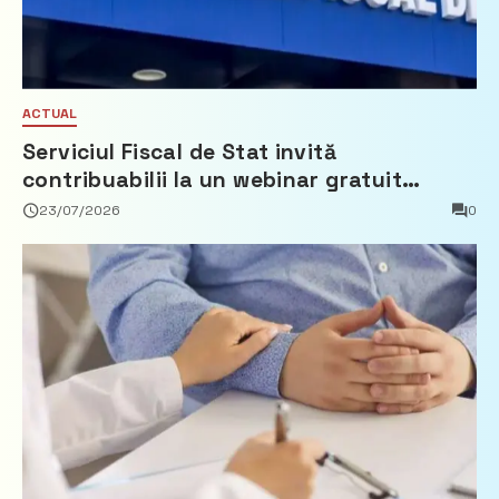
ACTUAL
Serviciul Fiscal de Stat invită
contribuabilii la un webinar gratuit
privind calculul impozitului pe bunurile
23/07/2026
0
imobiliare