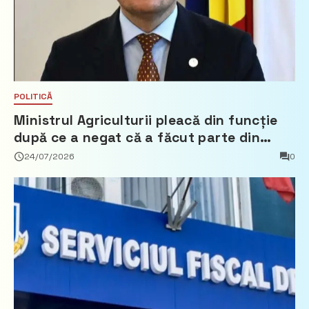
POLITICĂ
Ministrul Agriculturii pleacă din funcție
după ce a negat că a făcut parte din
Partidul Democrat
24/07/2026
0