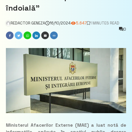
îndoială”
REDACTOR GENEZA
16/10/2024
5.647
1 MINUTES READ
0
Ministerul Afacerilor Externe (MAE) a luat notă de
informațiile apărute în spațiul public despre