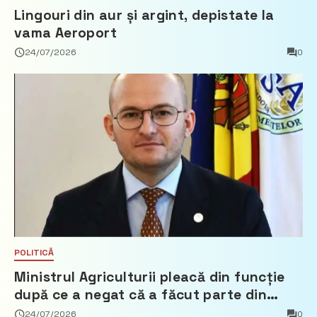
Lingouri din aur și argint, depistate la
vama Aeroport
24/07/2026
0
POLITICĂ
Ministrul Agriculturii pleacă din funcție
după ce a negat că a făcut parte din
Partidul Democrat
24/07/2026
0