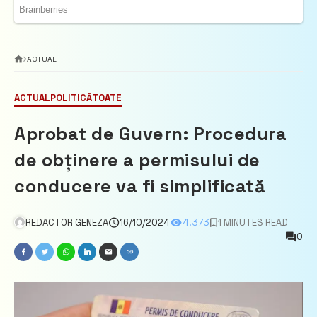
ACTUAL
ACTUAL
POLITICĂ
TOATE
Aprobat de Guvern: Procedura
de obținere a permisului de
conducere va fi simplificată
REDACTOR GENEZA
16/10/2024
4.373
1 MINUTES READ
0