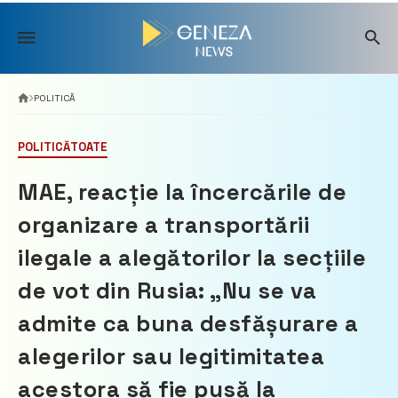
Skip
to
content
POLITICĂ
POLITICĂ
TOATE
MAE, reacție la încercările de
organizare a transportării
ilegale a alegătorilor la secțiile
de vot din Rusia: „Nu se va
admite ca buna desfășurare a
alegerilor sau legitimitatea
acestora să fie pusă la