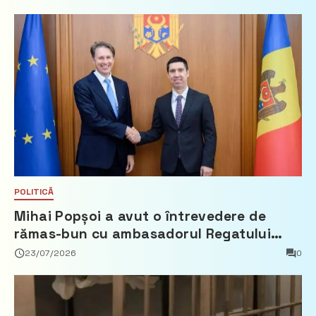
POLITICĂ
Mihai Popșoi a avut o întrevedere de
rămas-bun cu ambasadorul Regatului
Țărilor de Jos, Fred Duijn
23/07/2026
0