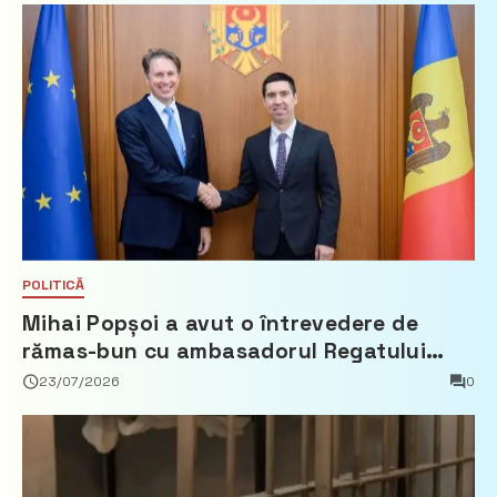
POLITICĂ
Mihai Popșoi a avut o întrevedere de
rămas-bun cu ambasadorul Regatului
Țărilor de Jos, Fred Duijn
23/07/2026
0