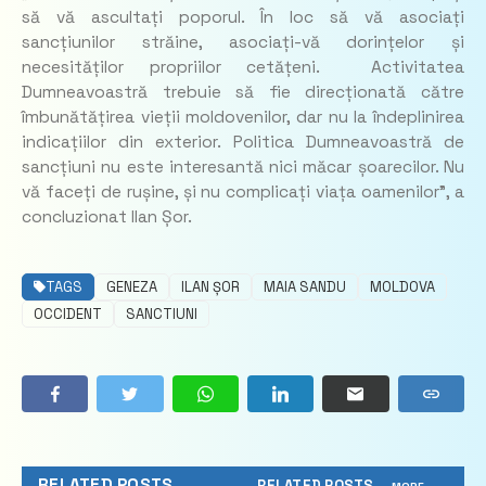
să vă ascultați poporul. În loc să vă asociați
sancțiunilor străine, asociați-vă dorințelor și
necesităților propriilor cetățeni. Activitatea
Dumneavoastră trebuie să fie direcționată către
îmbunătățirea vieții moldovenilor, dar nu la îndeplinirea
indicațiilor din exterior. Politica Dumneavoastră de
sancțiuni nu este interesantă nici măcar șoarecilor. Nu
vă faceți de rușine, și nu complicați viața oamenilor”, a
concluzionat Ilan Șor.
TAGS
GENEZA
ILAN ȘOR
MAIA SANDU
MOLDOVA
OCCIDENT
SANCTIUNI
RELATED POSTS
RELATED POSTS