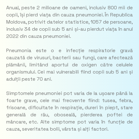
Anual, peste 2 milioane de oameni, inclusiv 800 mii de
copii, își pierd viața din cauza pneumoniei. În Republica
Moldova, potrivit datelor statistice, 1057 de persoane,
inclusiv 34 de copii sub 5 ani și-au pierdut viața în anul
2022 din cauza pneumoniei.
Pneumonia este o e infecție respiratorie gravă
cauzată de virusuri, bacterii sau fungi, care afectează
plămânii, limitând aportul de oxigen către celulele
organismului. Cei mai vulnerabili fiind copii sub 5 ani și
adulții peste 70 ani.
Simptomele pneumoniei pot varia de la ușoare până la
foarte grave, cele mai frecvente fiind: tusea, febra,
frisoane, dificultate în respirație, dureri în piept, stare
generală de rău, oboseală, pierderea poftei de
mâncare, etc. Alte simptome pot varia în funcție de
cauza, severitatea bolii, vârsta și alți factori.