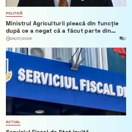
POLITICĂ
Ministrul Agriculturii pleacă din funcție
după ce a negat că a făcut parte din
Partidul Democrat
24/07/2026
0
ACTUAL