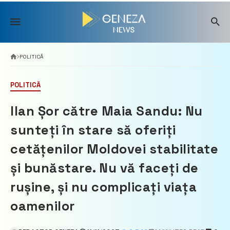
Skip
to
content
POLITICĂ
POLITICĂ
Ilan Șor către Maia Sandu: Nu
sunteți în stare să oferiți
cetățenilor Moldovei stabilitate
și bunăstare. Nu vă faceți de
rușine, și nu complicați viața
oamenilor