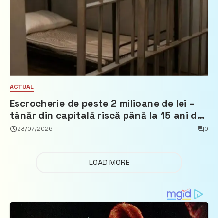
ACTUAL
Escrocherie de peste 2 milioane de lei –
tânăr din capitală riscă până la 15 ani de
închisoare
23/07/2026
0
LOAD MORE