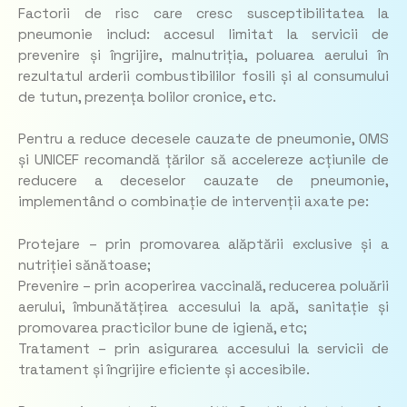
Factorii de risc care cresc susceptibilitatea la
pneumonie includ: accesul limitat la servicii de
prevenire și îngrijire, malnutriția, poluarea aerului în
rezultatul arderii combustibililor fosili și al consumului
de tutun, prezența bolilor cronice, etc.
Pentru a reduce decesele cauzate de pneumonie, OMS
și UNICEF recomandă țărilor să accelereze acțiunile de
reducere a deceselor cauzate de pneumonie,
implementând o combinație de intervenții axate pe:
Protejare – prin promovarea alăptării exclusive și a
nutriției sănătoase;
Prevenire – prin acoperirea vaccinală, reducerea poluării
aerului, îmbunătățirea accesului la apă, sanitație și
promovarea practicilor bune de igienă, etc;
Tratament – prin asigurarea accesului la servicii de
tratament și îngrijire eficiente și accesibile.