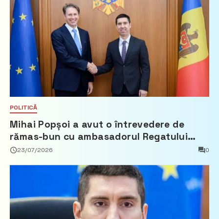
POLITICĂ
Mihai Popșoi a avut o întrevedere de
rămas-bun cu ambasadorul Regatului
Țărilor de Jos, Fred Duijn
23/07/2026
0