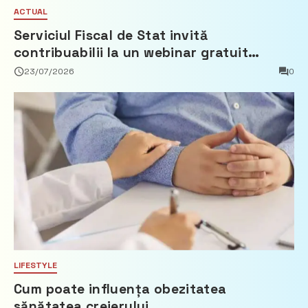
ACTUAL
Serviciul Fiscal de Stat invită
contribuabilii la un webinar gratuit
privind calculul impozitului pe bunurile
23/07/2026
0
imobiliare
LIFESTYLE
Cum poate influența obezitatea
sănătatea creierului