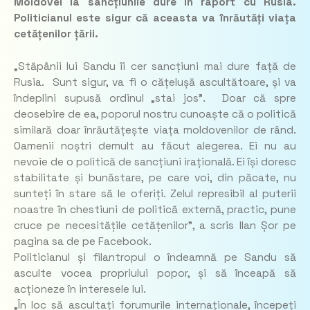
Moldovei la sancțiunile dure în raport cu Rusia.
Politicianul este sigur că aceasta va înrăutăți viața
cetățenilor țării.
„Stăpânii lui Sandu îi cer sancțiuni mai dure față de
Rusia. Sunt sigur, va fi o cățelușă ascultătoare, și va
îndeplini supusă ordinul „stai jos”. Doar că spre
deosebire de ea, poporul nostru cunoaște că o politică
similară doar înrăutățește viața moldovenilor de rând.
Oamenii noștri demult au făcut alegerea. Ei nu au
nevoie de o politică de sancțiuni irațională. Ei își doresc
stabilitate și bunăstare, pe care voi, din păcate, nu
sunteți în stare să le oferiți. Zelul represibil al puterii
noastre în chestiuni de politică externă, practic, pune
cruce pe necesitățile cetățenilor”, a scris Ilan Șor pe
pagina sa de pe Facebook.
Politicianul și filantropul o îndeamnă pe Sandu să
asculte vocea propriului popor, și să înceapă să
acționeze în interesele lui.
„În loc să ascultați forumurile internaționale, începeți