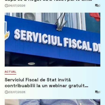
Partidul Democrat
24/07/2026
0
ACTUAL
Serviciul Fiscal de Stat invită
contribuabilii la un webinar gratuit
privind calculul impozitului pe bunurile
23/07/2026
0
imobiliare