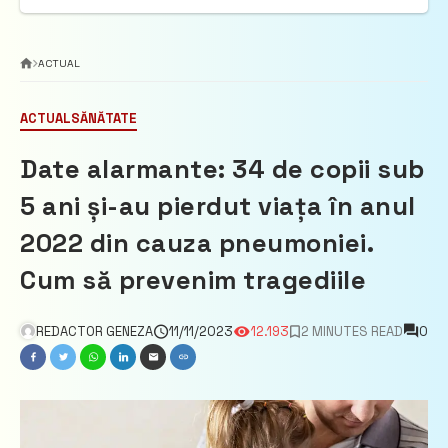
ACTUAL
ACTUAL
SĂNĂTATE
Date alarmante: 34 de copii sub
5 ani și-au pierdut viața în anul
2022 din cauza pneumoniei.
Cum să prevenim tragediile
REDACTOR GENEZA
11/11/2023
12.193
2 MINUTES READ
0