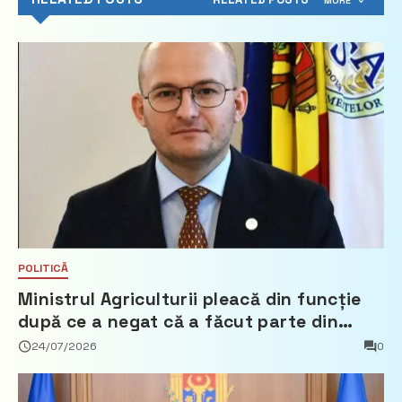
MORE
POLITICĂ
Ministrul Agriculturii pleacă din funcție
după ce a negat că a făcut parte din
Partidul Democrat
24/07/2026
0