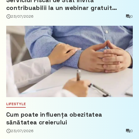
Serviciul Fiscal de Stat invită
contribuabilii la un webinar gratuit
privind calculul impozitului pe bunurile
23/07/2026
0
imobiliare
LIFESTYLE
Cum poate influența obezitatea
sănătatea creierului
23/07/2026
0