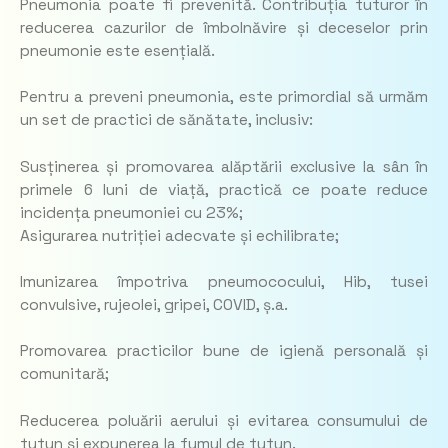
Pneumonia poate fi prevenită. Contribuția tuturor în
reducerea cazurilor de îmbolnăvire și deceselor prin
pneumonie este esențială.
Pentru a preveni pneumonia, este primordial să urmăm
un set de practici de sănătate, inclusiv:
Susținerea și promovarea alăptării exclusive la sân în
primele 6 luni de viață, practică ce poate reduce
incidența pneumoniei cu 23%;
Asigurarea nutriției adecvate și echilibrate;
Imunizarea împotriva pneumococului, Hib, tusei
convulsive, rujeolei, gripei, COVID, ș.a.
Promovarea practicilor bune de igienă personală și
comunitară;
Reducerea poluării aerului și evitarea consumului de
tutun și expunerea la fumul de tutun.