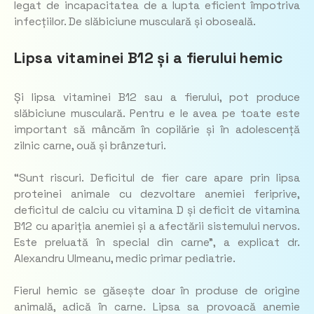
legat de incapacitatea de a lupta eficient împotriva
infecțiilor. De slăbiciune musculară și oboseală.
Lipsa vitaminei B12 și a fierului hemic
Și lipsa vitaminei B12 sau a fierului, pot produce
slăbiciune musculară. Pentru e le avea pe toate este
important să mâncăm în copilărie și în adolescență
zilnic carne, ouă și brânzeturi.
“Sunt riscuri. Deficitul de fier care apare prin lipsa
proteinei animale cu dezvoltare anemiei feriprive,
deficitul de calciu cu vitamina D și deficit de vitamina
B12 cu apariția anemiei și a afectării sistemului nervos.
Este preluată în special din carne”, a explicat dr.
Alexandru Ulmeanu, medic primar pediatrie.
Fierul hemic se găsește doar în produse de origine
animală, adică în carne. Lipsa sa provoacă anemie