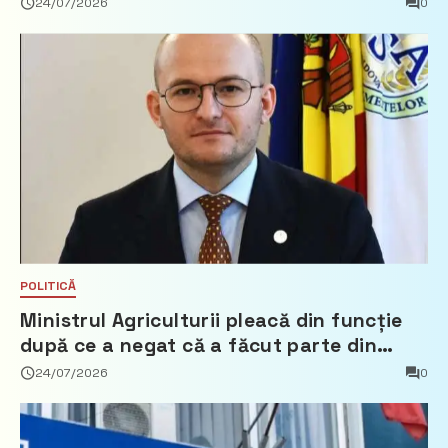
24/07/2026
0
POLITICĂ
Ministrul Agriculturii pleacă din funcție
după ce a negat că a făcut parte din
Partidul Democrat
24/07/2026
0