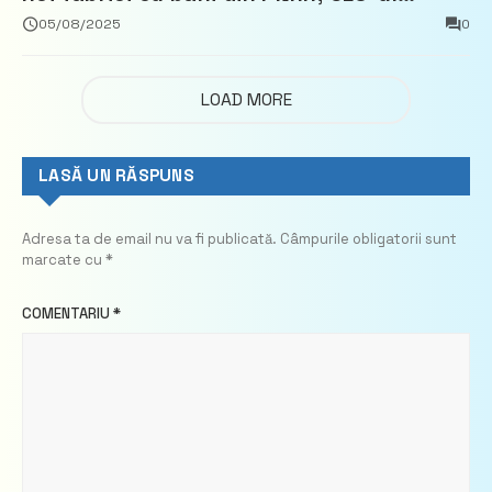
demisionează – Profit.ro
05/08/2025
0
LOAD MORE
LASĂ UN RĂSPUNS
Adresa ta de email nu va fi publicată.
Câmpurile obligatorii sunt
marcate cu
*
COMENTARIU
*