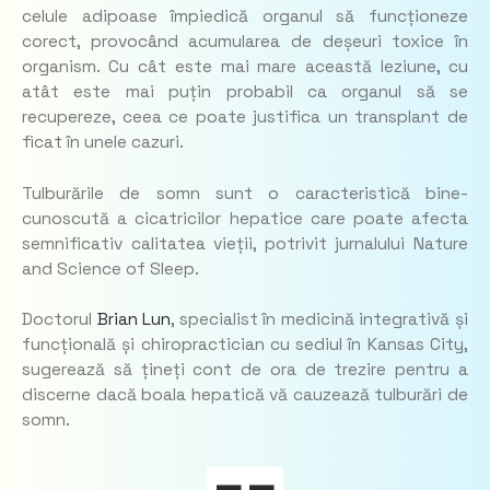
celule adipoase împiedică organul să funcționeze
corect, provocând acumularea de deșeuri toxice în
organism. Cu cât este mai mare această leziune, cu
atât este mai puțin probabil ca organul să se
recupereze, ceea ce poate justifica un transplant de
ficat în unele cazuri.
Tulburările de somn sunt o caracteristică bine-
cunoscută a cicatricilor hepatice care poate afecta
semnificativ calitatea vieții, potrivit jurnalului Nature
and Science of Sleep.
Doctorul
Brian Lun
, specialist în medicină integrativă și
funcțională și chiropractician cu sediul în Kansas City,
sugerează să țineți cont de ora de trezire pentru a
discerne dacă boala hepatică vă cauzează tulburări de
somn.