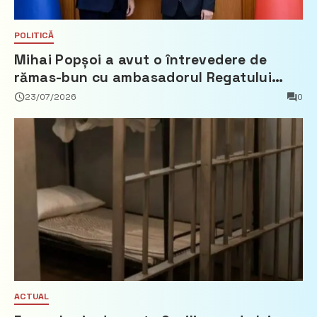
POLITICĂ
Mihai Popșoi a avut o întrevedere de
rămas-bun cu ambasadorul Regatului
Țărilor de Jos, Fred Duijn
23/07/2026
0
ACTUAL