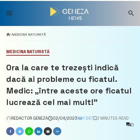
Skip
to
content
MEDICINA NATURISTĂ
MEDICINA NATURISTĂ
Ora la care te trezești indică
dacă ai probleme cu ficatul.
Medic: „între aceste ore ficatul
lucrează cel mai mult!”
REDACTOR GENEZA
02/04/2023
1.567
2 MINUTES READ
0