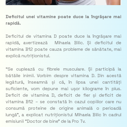
Deficitul unei vitamine poate duce la îngrășare mai
rapidă.
Deficitul de vitamina D poate duce la îngrășare mai
rapidă, avertizează Mihaela Bilic. Și deficitul de
vitamina B12 poate cauza probleme de sănătate, mai
explică nutriționistul.
“Se cuplează cu fibrele musculare. Și participă la
bătăile inimii. Vorbim despre vitamina D. Din acestă
legătură, înseamnă și că, în lipsa unei cantități
suficiente, vom depune mai ușor kilograme în plus.
Deficit de vitamina D, deficit de fier și deficit de
vitamina B12 – se constată în cazul copiilor care nu
consumă proteine de origine animală o perioadă
lungă”, a explicat nutriționistul Mihaela Bilic în cadrul
emisiunii “Doctor de bine” de la Pro Tv.