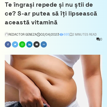
Te îngrași repede și nu știi de
ce? S-ar putea să îți lipsească
această vitamină
REDACTOR GENEZA
02/04/2023
685
2 MINUTES READ
0