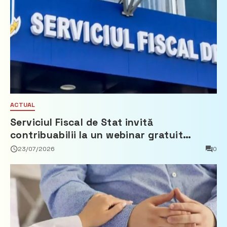
ACTUAL
Serviciul Fiscal de Stat invită
contribuabilii la un webinar gratuit
privind calculul impozitului pe bunurile
23/07/2026
0
imobiliare