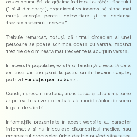
cauza acumulării de grăsime în timpul curățării ficatului
(1 și 4 dimineața), organismul va încerca să aloce mai
multă energie pentru detoxifiere și va declanșa
trezirea sistemului nervos.”
Trebuie remarcat, totuși, că ritmul circadian al unei
persoane se poate schimba odată cu vârsta, făcând
trezirile de dimineață mai frecvente la adulții în vârstă.
În această populație, există o tendință crescută de a
se trezi de trei până la patru ori în fiecare noapte,
potrivit
Fundației pentru Somn.
Condiții precum nicturia, anxietatea și alte simptome
ar putea fi cauze potențiale ale modificărilor de somn
legate de vârstă.
Informațiile prezentate în acest website au caracter
informativ și nu înlocuiesc diagnosticul medical sau
prospectul produselor. Orice decizie privind sănătatea