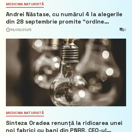
MEDICINA NATURISTĂ
Andrei Năstase, cu numărul 4 la alegerile
din 28 septembrie promite “ordine
europeană” și 10 miliarde pentru cetățeni
14/08/2025
0
MEDICINA NATURISTĂ
Sinteza Oradea renunță la ridicarea unei
noi fabrici cu bani din PNRR, CEO-ul