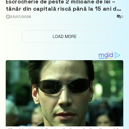
Escrocherie de peste 2 milioane de lei –
tânăr din capitală riscă până la 15 ani de
închisoare
23/07/2026
0
LOAD MORE