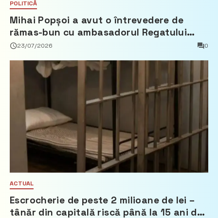
POLITICĂ
Mihai Popșoi a avut o întrevedere de
rămas-bun cu ambasadorul Regatului
Țărilor de Jos, Fred Duijn
23/07/2026
0
ACTUAL
Escrocherie de peste 2 milioane de lei –
tânăr din capitală riscă până la 15 ani de