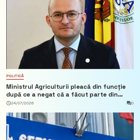
POLITICĂ
Ministrul Agriculturii pleacă din funcție
după ce a negat că a făcut parte din
Partidul Democrat
24/07/2026
0