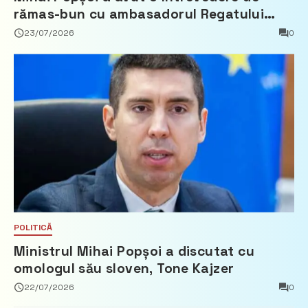
rămas-bun cu ambasadorul Regatului
Țărilor de Jos, Fred Duijn
23/07/2026
0
POLITICĂ
Ministrul Mihai Popșoi a discutat cu
omologul său sloven, Tone Kajzer
22/07/2026
0