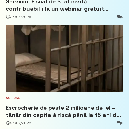
Serviciul Fiscal de Stat invită
contribuabilii la un webinar gratuit
privind calculul impozitului pe bunurile
23/07/2026
0
imobiliare
ACTUAL
Escrocherie de peste 2 milioane de lei –
tânăr din capitală riscă până la 15 ani de
închisoare
23/07/2026
0