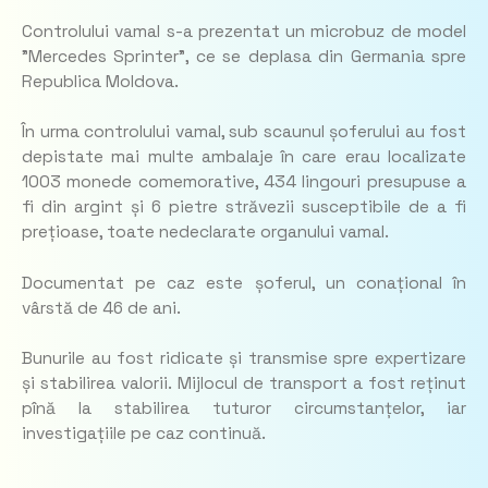
Controlului vamal s-a prezentat un microbuz de model
”Mercedes Sprinter”, ce se deplasa din Germania spre
Republica Moldova.
În urma controlului vamal, sub scaunul șoferului au fost
depistate mai multe ambalaje în care erau localizate
1003 monede comemorative, 434 lingouri presupuse a
fi din argint și 6 pietre străvezii susceptibile de a fi
prețioase, toate nedeclarate organului vamal.
Documentat pe caz este șoferul, un conațional în
vârstă de 46 de ani.
Bunurile au fost ridicate și transmise spre expertizare
și stabilirea valorii. Mijlocul de transport a fost reținut
pînă la stabilirea tuturor circumstanțelor, iar
investigațiile pe caz continuă.