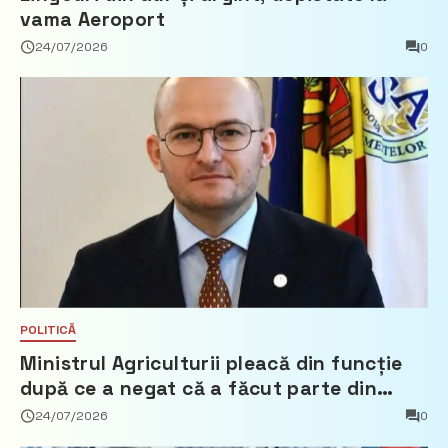
vama Aeroport
24/07/2026
0
POLITICĂ
Ministrul Agriculturii pleacă din funcție
după ce a negat că a făcut parte din
Partidul Democrat
24/07/2026
0