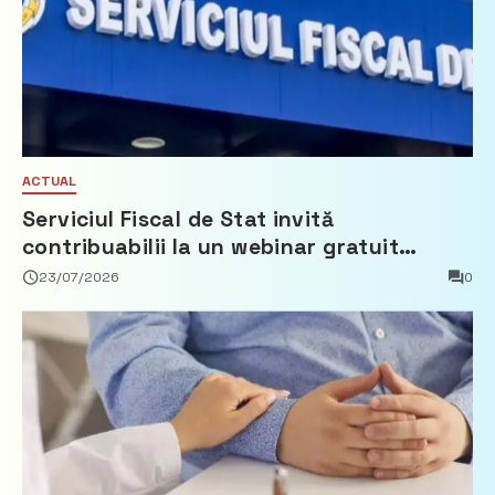
ACTUAL
Serviciul Fiscal de Stat invită
contribuabilii la un webinar gratuit
privind calculul impozitului pe bunurile
23/07/2026
0
imobiliare