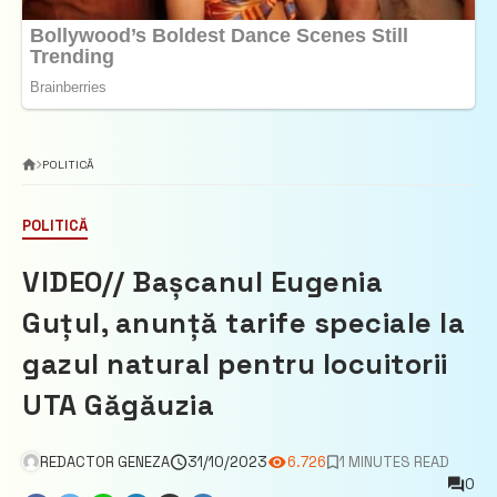
POLITICĂ
POLITICĂ
VIDEO// Bașcanul Eugenia
Guțul, anunță tarife speciale la
gazul natural pentru locuitorii
UTA Găgăuzia
REDACTOR GENEZA
31/10/2023
6.726
1 MINUTES READ
0