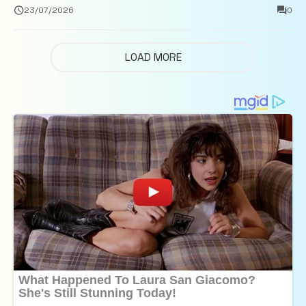
închisoare
23/07/2026
0
LOAD MORE