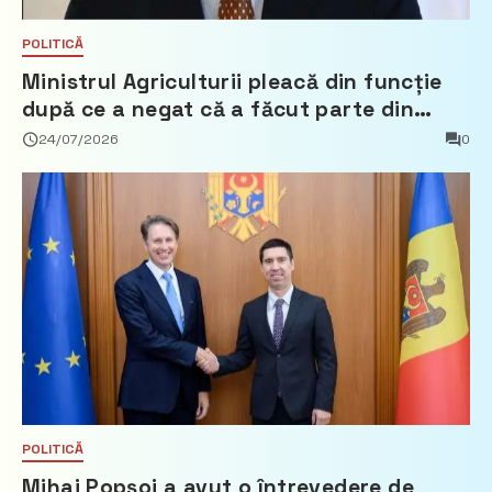
POLITICĂ
Ministrul Agriculturii pleacă din funcție
după ce a negat că a făcut parte din
Partidul Democrat
24/07/2026
0
POLITICĂ
Mihai Popșoi a avut o întrevedere de