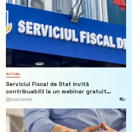
ACTUAL
Serviciul Fiscal de Stat invită
contribuabilii la un webinar gratuit
privind calculul impozitului pe bunurile
23/07/2026
0
imobiliare