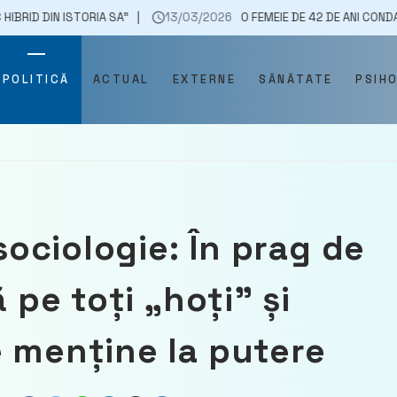
TORIA SA”
13/03/2026
O FEMEIE DE 42 DE ANI CONDAMNATĂ LA ANI
POLITICĂ
ACTUAL
EXTERNE
SĂNĂTATE
PSIH
 sociologie: În prag de
ă pe toți „hoți” și
e menține la putere