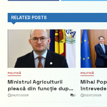
RELATED POSTS
POLITICĂ
POLITICĂ
Ministrul Agriculturii
Mihai Pop
pleacă din funcție după
întrevede
ce a negat că a făcut
bun cu a
24/07/2026
0
23/07/2026
parte din Partidul
Regatului 