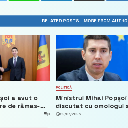
RELATED POSTS
MORE FROM AUTHO
POLITICĂ
șoi a avut o
Ministrul Mihai Popșoi
re de rămas-
discutat cu omologul 
mbasadorul
sloven, Tone Kajzer
0
22/07/2026
Țărilor de Jos,