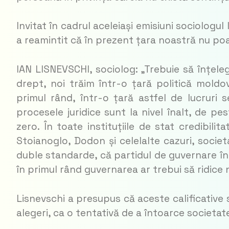
Invitat în cadrul aceleiași emisiuni sociologul
a reamintit că în prezent țara noastră nu poat
IAN LISNEVSCHI, sociolog: „Trebuie să înțel
drept, noi trăim într-o țară politică moldov
primul rând, într-o țară astfel de lucruri
procesele juridice sunt la nivel înalt, de pes
zero. În toate instituțiile de stat credibili
Stoianoglo, Dodon și celelalte cazuri, societ
duble standarde, că partidul de guvernare în
în primul rând guvernarea ar trebui să ridice ni
Lisnevschi a presupus că aceste calificative 
alegeri, ca o tentativă de a întoarce societat