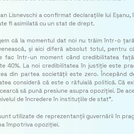
 Ian Lisnevschi a confirmat declarațiile lui Eșanu, 
e fi asimilată cu un stat de drept.
egem că la momentul dat noi nu trăim într-o țar
enească, și aici diferă absolut totul, pentru c
 se fac într-un moment când credibilitatea faț
te 40%. La noi credibilitatea în justiție este pra
tatea din partea societății este zero. Începând d
atea consideră că este o răfuială politică. Că ex
cearcă să pună presiune asupra opoziției. De ac
velul de încredere în instituțiile de stat”.
sunt utilizate de reprezentanții guvernării în pra
ea împotriva opoziției.