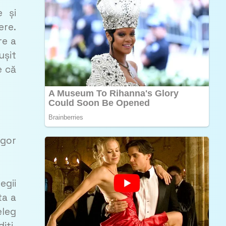
e și
ere.
re a
ușit
e că
Igor
egii
ta a
eleg
iți,