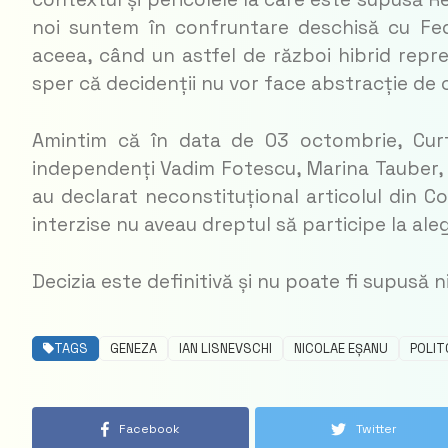
noi suntem în confruntare deschisă cu Fed
aceea, când un astfel de război hibrid reprez
sper că decidenții nu vor face abstracție de
Amintim că în data de 03 octombrie, Curt
independenți Vadim Fotescu, Marina Tauber, 
au declarat neconstituțional articolul din Co
interzise nu aveau dreptul să participe la aleg
Decizia este definitivă și nu poate fi supusă n
TAGS
GENEZA
IAN LISNEVSCHI
NICOLAE EȘANU
POLI
Facebook
Twitter