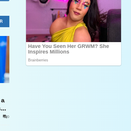
R
 a
său
0