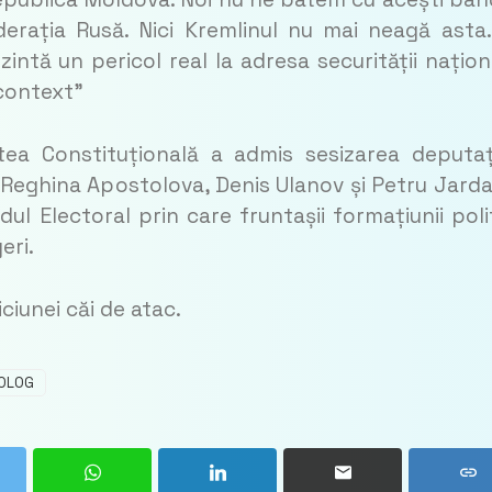
erația Rusă. Nici Kremlinul nu mai neagă asta
intă un pericol real la adresa securității națion
 context”
ea Constituțională a admis sesizarea deputaț
Reghina Apostolova, Denis Ulanov și Petru Jarda
dul Electoral prin care fruntașii formațiunii poli
eri.
iciunei căi de atac.
TOLOG