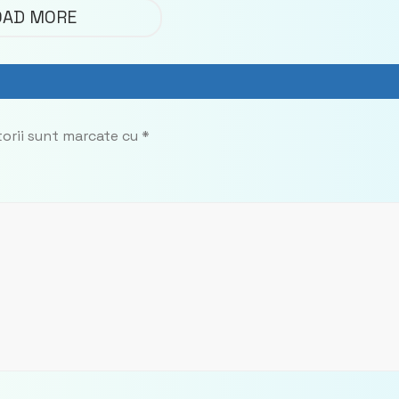
n
OAD MORE
torii sunt marcate cu
*