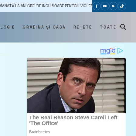
 GREI DE ÎNCHISOARE PENTRU VIOLENȚĂ ÎN FAMILIE
20/07/2023
CE
OLOGIE
GRĂDINĂ ȘI CASĂ
REȚETE
TOATE