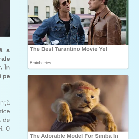
ă a
rale
. În
i pe
ință
rice
ă de
i. O