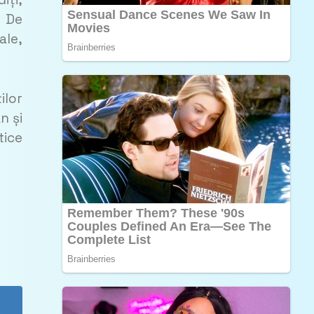
. De
ale,
ilor
n și
tice