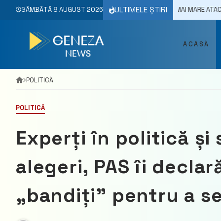
Skip
ULTIMELE ȘTIRI
: „REPUBLICA MOLDOVA A REZISTAT CELUI MAI MARE ATAC HIBRID DIN IS
SÂMBĂTĂ 8 AUGUST 2026
to
content
ACASĂ
POLITICĂ
POLITICĂ
Experți în politică și
alegeri, PAS îi declar
„bandiți” pentru a s