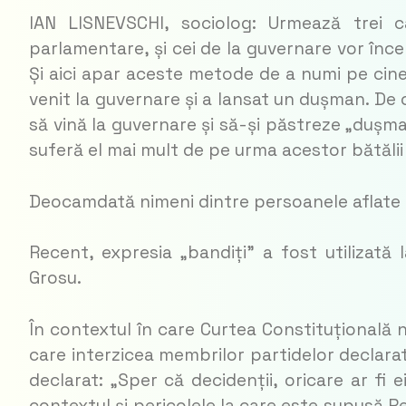
IAN LISNEVSCHI, sociolog: Urmează trei ca
parlamentare, și cei de la guvernare vor înce
Și aici apar aceste metode de a numi pe cinev
venit la guvernare și a lansat un dușman. De 
să vină la guvernare și să-și păstreze „dușma
suferă el mai mult de pe urma acestor bătălii
Deocamdată nimeni dintre persoanele aflate 
Recent, expresia „bandiți” a fost utilizată
Grosu.
În contextul în care Curtea Constituțională n
care interzicea membrilor partidelor declarat
declarat: „Sper că decidenții, oricare ar fi e
contextul și pericolele la care este supusă R