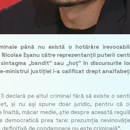
inale până nu există o hotărâre irevocabil
 Nicolae Eșanu către reprezentanții puterii cent
 sintagma „bandit” sau „hoț” în discursurile lor
e-ministrul justiției i-a calificat drept analfabeț
 declară pe altul criminal fără să existe o sent
et, și nu ași spune doar juridic, pentru că o
e înaltă, măcar medie, știe despre această regul
ie democratică prea tare: prezumția nevinovăție
ă definitivă de condamnare nu este criminală”.