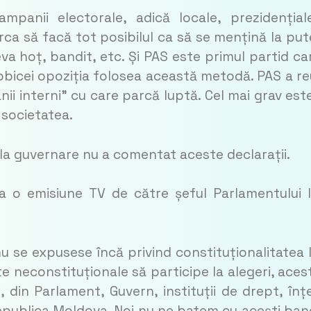
mpanii electorale, adică locale, prezidențial
rca să facă tot posibilul ca să se mențină la put
a hoț, bandit, etc. Și PAS este primul partid ca
obicei opoziția folosea această metodă. PAS a re
nii interni” cu care parcă luptă. Cel mai grav est
 societatea.
la guvernare nu a comentat aceste declarații.
 la o emisiune TV de către șeful Parlamentului 
u se expusese încă privind constituționalitatea l
e neconstituționale să participe la alegeri, aces
i, din Parlament, Guvern, instituții de drept, înț
epublica Moldova. Noi nu ne batem cu acești band