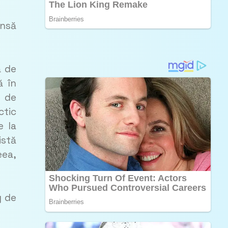
însă
ă de
ă în
ă de
ctic
e la
istă
eea,
g de