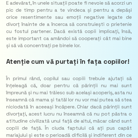
E adevărat, în unele situații poate fi nevoie să acorzi un
pic de timp pentru a te vindeca și pentru a depăși
orice resentimente sau emoții negative legate de
divorț înainte de a încerca să construiești o prietenie
cu fostul partener. Dacă există copii implicați, însă,
este important ca amândoi să cooperați cât mai bine
și să vă concentrați pe binele lor.
Atenție cum vă purtați în fața copiilor!
În primul rând, copilul sau copiii trebuie ajutați să
înțeleagă că, doar pentru că părinții nu mai sunt
împreună și nu mai trăiesc sub același acoperiș, asta nu
înseamnă că mama și tatăl lor nu vor mai putea să stea
niciodată în aceeași încăpere. Chiar dacă părinții sunt
divorțați, acest lucru nu înseamnă că nu pot păstra o
atitudine civilizată unul față de altul, măcar când sunt
copiii de față. În ciuda faptului că ați pus capăt
mariajului și este o perioadă dificilă și indiferent din ce