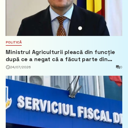
POLITICĂ
Ministrul Agriculturii pleacă din funcție
după ce a negat că a făcut parte din
Partidul Democrat
24/07/2026
0