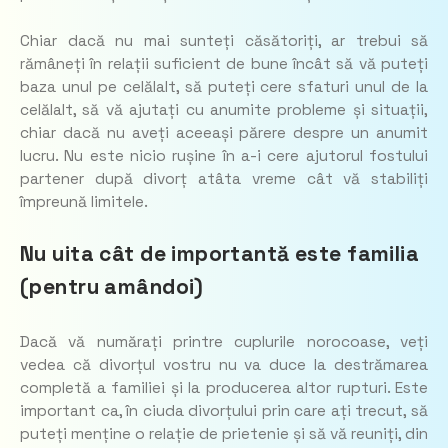
Chiar dacă nu mai sunteți căsătoriți, ar trebui să
rămâneți în relații suficient de bune încât să vă puteți
baza unul pe celălalt, să puteți cere sfaturi unul de la
celălalt, să vă ajutați cu anumite probleme și situații,
chiar dacă nu aveți aceeași părere despre un anumit
lucru. Nu este nicio rușine în a-i cere ajutorul fostului
partener după divorț atâta vreme cât vă stabiliți
împreună limitele.
Nu uita cât de importantă este familia
(pentru amândoi)
Dacă vă numărați printre cuplurile norocoase, veți
vedea că divorțul vostru nu va duce la destrămarea
completă a familiei și la producerea altor rupturi. Este
important ca, în ciuda divorțului prin care ați trecut, să
puteți menține o relație de prietenie și să vă reuniți, din