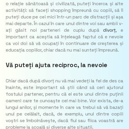
o relație sănătoasă și civilizată, puteți încerca și alte
activități: să faceți shopping împreună cu copiii, să îi
puteți duce pe cei mici într-un parc de distracții și așa
mai departe. În cazul în care unul dintre voi sau ambii v-
ați găsit noi parteneri de cuplu după
divorț
, e
important ca aceștia să înțeleagă faptul că e nevoie
ca voi doi să vă ocupați în continuare de creșterea și
educația copiilor, chiar dacă nu mai sunteți împreună.
Vă puteți ajuta reciproc, la nevoie
Chiar dacă după divorț nu vă mai vedeți la fel de des ca
înainte, este important să știi când să ceri ajutorul
fostului partener, pentru că el este unul dintre puținii
oameni care te cunoaște cel mai bine. Vor exista, de-a
lungul anilor, și momente în care va trebui să vă bazați
unul pe celălalt, dacă, de exemplu, unul dintre copiii
voștri se îmbolnăvește, dacă fiul sau fiica voastră are
probleme la școală și diverse alte situații.