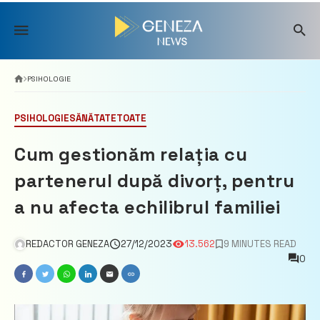
Skip
to
content
PSIHOLOGIE
PSIHOLOGIE
SĂNĂTATE
TOATE
Cum gestionăm relația cu
partenerul după divorț, pentru
a nu afecta echilibrul familiei
REDACTOR GENEZA
27/12/2023
13.562
9 MINUTES READ
0