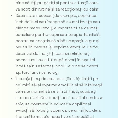
bine să fiți pregătiți și pentru situații care
vă scot din rutină și să reacționați cu calm.
Dacă este necesar (de exemplu, copilul se
închide în el sau începe să nu mai învețe sau
plânge mereu etc.), e important să căutați
consiliere pentru copii sau terapie familială,
pentru ca aceștia să aibă un spațiu sigur și
neutru în care să își exprime emoțiile. La fel,
dacă voi doi nu știți cum să relaționați
normal unul cu altul după divorț în așa fel
încât să nu afectați copiii, e bine să cereți
ajutorul unui psiholog.
Încurajați exprimarea emoțiilor. Ajutați-i pe
cei mici să-și exprime emoțiile și să înțeleagă
că este normal să se simtă triști, supărați
sau confuzi. Colaborați unul cu altul pentru a
asigura coerența în educația copiilor și
evitați să folosiți copiii ca pe un mijloc de a
transmite mesaje negative către celălalt