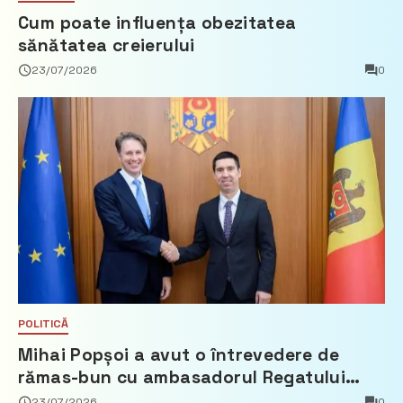
Cum poate influența obezitatea
sănătatea creierului
23/07/2026
0
POLITICĂ
Mihai Popșoi a avut o întrevedere de
rămas-bun cu ambasadorul Regatului
Țărilor de Jos, Fred Duijn
23/07/2026
0