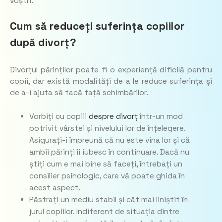
voștri.
Cum să reduceți suferința copiilor
după divorț?
Divorțul părinților poate fi o experiență dificilă pentru
copii, dar există modalități de a le reduce suferința și
de a-i ajuta să facă față schimbărilor.
Vorbiți cu copiii
despre divorț
într-un mod
potrivit vârstei și nivelului lor de înțelegere.
Asigurați-i împreună că nu este vina lor și că
ambii părinți îi iubesc în continuare. Dacă nu
știți cum e mai bine să faceți, întrebați un
consilier psihologic, care vă poate ghida în
acest aspect.
Păstrați un mediu stabil și cât mai liniștit în
jurul copiilor. Indiferent de situația dintre