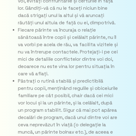
voi, evitați confruntările și certurile în fața
lor. Gândiți-vă că nu le faceți niciun bine
dacă strigați unul la altul și vă aruncați
răutăți unul altuia de față cu ei, dimpotrivă.
Fiecare părinte va încuraja o relație
sănătoasă între copii și celălalt părinte, nu îl
va vorbi pe acela de rău, va facilita vizitele și
nu va întrerupe contactele. Protejați-i pe cei
mici de detaliile conflictelor dintre voi doi,
deoarece nu este vina lor pentru situația în
care vă aflați.
Păstrați o rutină stabilă și predictibilă
pentru copii, menținând regulile și obiceiurile
familiare pe cât posibil, chair dacă cei mici
vor locui și la un părinte, și la celălalt, după
un program stabilit. Sigur că mai pot apărea
decalări de program, dacă unul dintre voi are
ceva neprevăzut în viață (o delegație la
muncă, un părinte bolnav etc.), de aceea e