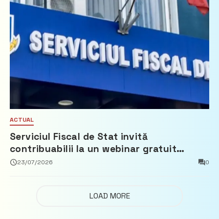
ACTUAL
Serviciul Fiscal de Stat invită
contribuabilii la un webinar gratuit
privind calculul impozitului pe bunurile
23/07/2026
0
imobiliare
LOAD MORE