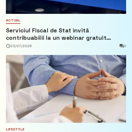
ACTUAL
Serviciul Fiscal de Stat invită
contribuabilii la un webinar gratuit
privind calculul impozitului pe bunurile
23/07/2026
0
imobiliare
LIFESTYLE