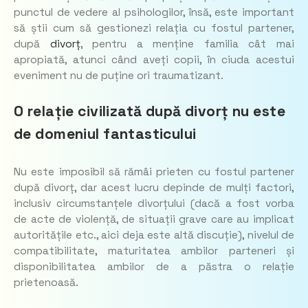
punctul de vedere al psihologilor, însă, este important
să știi cum să gestionezi relația cu fostul partener,
după
divorț
, pentru a menține familia cât mai
apropiată, atunci când aveți copii, în ciuda acestui
eveniment nu de puține ori traumatizant.
O relație civilizată după divorț nu este
de domeniul fantasticului
Nu este imposibil să rămâi prieten cu fostul partener
după divorț, dar acest lucru depinde de mulți factori,
inclusiv circumstanțele divorțului (dacă a fost vorba
de acte de violență, de situații grave care au implicat
autoritățile etc., aici deja este altă discuție), nivelul de
compatibilitate, maturitatea ambilor parteneri și
disponibilitatea ambilor de a păstra o relație
prietenoasă.