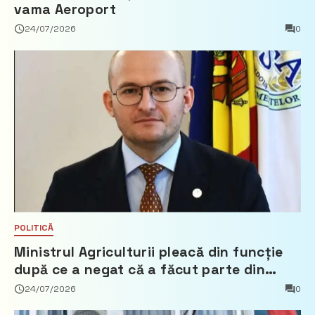
vama Aeroport
24/07/2026
0
POLITICĂ
Ministrul Agriculturii pleacă din funcție
după ce a negat că a făcut parte din
Partidul Democrat
24/07/2026
0