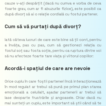
cauze v-ați despărțit (dacă nu cumva e vorba de ceva
foarte grav, cum ar fi abuzurile fizice), este posibil ca
după divorț să ai o relație cordială cu fostul partener.
Cum să vă purtați după divorț?
Iată câteva lucruri de care este bine să ții cont, pentru
a învăța, pas cu pas, cum să gestionezi relația cu
fostul soț sau fosta soție, pentru ca ruptura dintre voi
să nu afecteze foarte tare viața și viitorul copiilor:
Acordă-i spațiul de care are nevoie
Orice cuplu în care foștii parteneri încă interacționează
în mod regulat ar trebui să pună pe primul plan starea
emoțională a celuilalt, așadar partenerii ar trebui să
lase deoparte frustrările și angoasele. Chiar dacă nu
mai sunteți un cuplu, este important să știi când să te