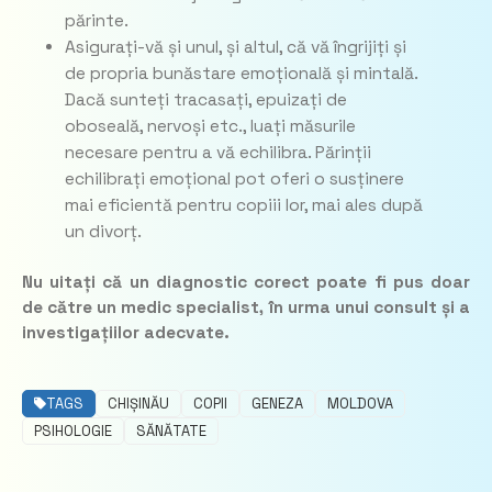
părinte.
Asigurați-vă și unul, și altul, că vă îngrijiți și
de propria bunăstare emoțională și mintală.
Dacă sunteți tracasați, epuizați de
oboseală, nervoși etc., luați măsurile
necesare pentru a vă echilibra. Părinții
echilibrați emoțional pot oferi o susținere
mai eficientă pentru copiii lor, mai ales după
un divorț.
Nu uitați că un diagnostic corect poate fi pus doar
de către un medic specialist, în urma unui consult și a
investigațiilor adecvate.
TAGS
CHIȘINĂU
COPII
GENEZA
MOLDOVA
PSIHOLOGIE
SĂNĂTATE