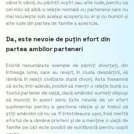
când în când, cu părinții voștri sau alte rude, pentru ca
cei mici să aibă o relație normală cu partenerul care nu
mai locuiește sub același acoperiș cu ei și cu bunicii și
alte rude din partea de familie a acestuia.
Da, este nevoie de puțin efort din
partea ambilor parteneri
Există nenumărate exemple de părinți divorțați, din
întreaga lume, care au reușit, în ciuda despărțirii, să
rămână în relații civilizate după divorț. Asta înseamnă
că este, într-adevăr, posibil să menții o relație bună cu
fostul partener de viață, dacă amândoi sunteți dispuși
să munciți în acest sens. Este nevoie de un efort
suplimentar pentru a gestiona relația și ar trebui să
știți amândoi că nu va fi întotdeauna ușor, însă merită
efortul de a rămâne prieteni și de a menține o viață de
familie pe cât este posibil de echilibrată pentru copiii