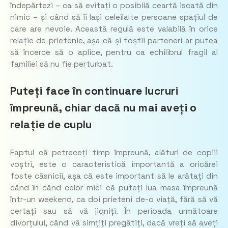
îndepărtezi – ca să evitați o posibilă ceartă iscată din
nimic – și când să îi lași celeilalte persoane spațiul de
care are nevoie. Această regulă este valabilă în orice
relație de prietenie, așa că și foștii parteneri ar putea
să încerce să o aplice, pentru ca echilibrul fragil al
familiei să nu fie perturbat.
Puteți face în continuare lucruri
împreună, chiar dacă nu mai aveți o
relație de cuplu
Faptul că petreceți timp împreună, alături de copiii
voștri, este o caracteristică importantă a oricărei
foste căsnicii, așa că este important să le arătați din
când în când celor mici că puteți lua masa împreună
într-un weekend, ca doi prieteni de-o viață, fără să vă
certați sau să vă jigniți. În perioada următoare
divorțului, când vă simțiți pregătiți, dacă vreți să aveți