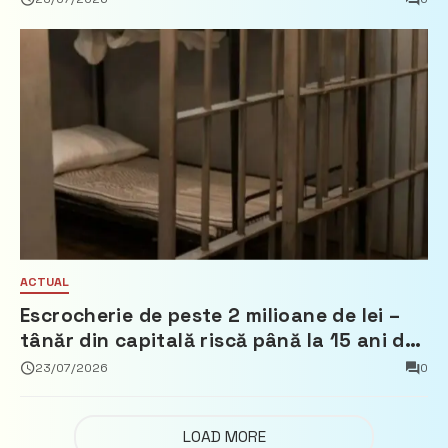
ACTUAL
Escrocherie de peste 2 milioane de lei –
tânăr din capitală riscă până la 15 ani de
închisoare
23/07/2026
0
LOAD MORE