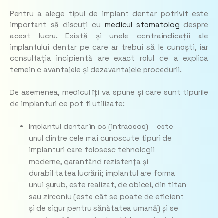
Pentru a alege tipul de implant dentar potrivit este
important să discuți cu
medicul stomatolog
despre
acest lucru. Există și unele contraindicații ale
implantului dentar pe care ar trebui să le cunoști, iar
consultația incipientă are exact rolul de a explica
temeinic avantajele și dezavantajele procedurii.
De asemenea, medicul îți va spune și care sunt tipurile
de implanturi ce pot fi utilizate:
Implantul dentar în os (intraosos) – este
unul dintre cele mai cunoscute tipuri de
implanturi care folosesc tehnologii
moderne, garantând rezistența și
durabilitatea lucrării; implantul are forma
unui șurub, este realizat, de obicei, din titan
sau zirconiu (este cât se poate de eficient
și de sigur pentru sănătatea umană) și se