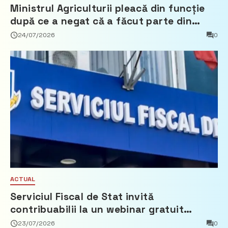
Ministrul Agriculturii pleacă din funcție
după ce a negat că a făcut parte din
Partidul Democrat
24/07/2026
0
ACTUAL
Serviciul Fiscal de Stat invită
contribuabilii la un webinar gratuit
privind calculul impozitului pe bunurile
23/07/2026
0