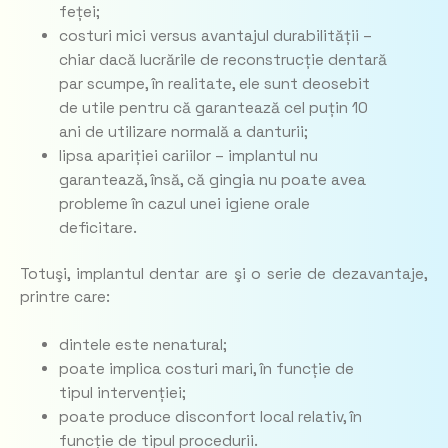
feței;
costuri mici versus avantajul durabilității –
chiar dacă lucrările de reconstrucție dentară
par scumpe, în realitate, ele sunt deosebit
de utile pentru că garantează cel puțin 10
ani de utilizare normală a danturii;
lipsa apariției cariilor – implantul nu
garantează, însă, că gingia nu poate avea
probleme în cazul unei igiene orale
deficitare.
Totuşi, implantul dentar are şi o serie de dezavantaje,
printre care:
dintele este nenatural;
poate implica costuri mari, în funcție de
tipul intervenției;
poate produce disconfort local relativ, în
funcție de tipul procedurii.