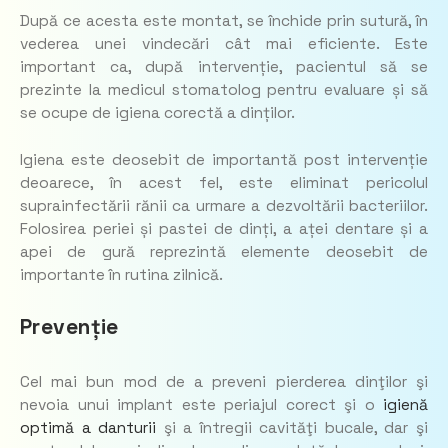
După ce acesta este montat, se închide prin sutură, în
vederea unei vindecări cât mai eficiente. Este
important ca, după intervenție, pacientul să se
prezinte la medicul stomatolog pentru evaluare și să
se ocupe de igiena corectă a dinților.
Igiena este deosebit de importantă post intervenție
deoarece, în acest fel, este eliminat pericolul
suprainfectării rănii ca urmare a dezvoltării bacteriilor.
Folosirea periei și pastei de dinți, a aței dentare și a
apei de gură reprezintă elemente deosebit de
importante în rutina zilnică.
Prevenție
Cel mai bun mod de a preveni pierderea dinţilor şi
nevoia unui implant este periajul corect şi o
igienă
optimă a danturii
şi a întregii cavităţi bucale, dar şi