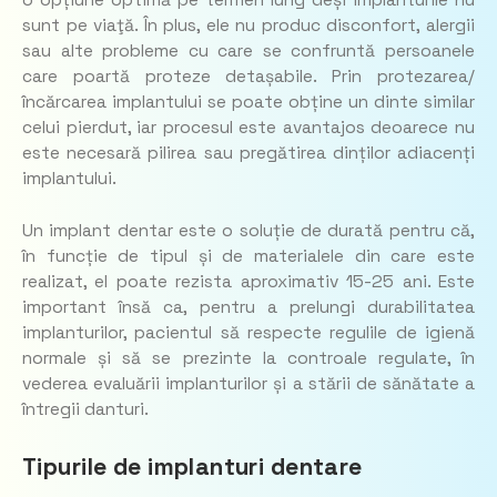
o opțiune optimă pe termen lung deși implanturile nu
sunt pe viaţă. În plus, ele nu produc disconfort, alergii
sau alte probleme cu care se confruntă persoanele
care poartă proteze detașabile. Prin protezarea/
încărcarea implantului se poate obține un dinte similar
celui pierdut, iar procesul este avantajos deoarece nu
este necesară pilirea sau pregătirea dinților adiacenți
implantului.
Un implant dentar este o soluție de durată pentru că,
în funcție de tipul și de materialele din care este
realizat, el poate rezista aproximativ 15-25 ani. Este
important însă ca, pentru a prelungi durabilitatea
implanturilor, pacientul să respecte regulile de igienă
normale și să se prezinte la controale regulate, în
vederea evaluării implanturilor și a stării de sănătate a
întregii danturi.
Tipurile de implanturi dentare