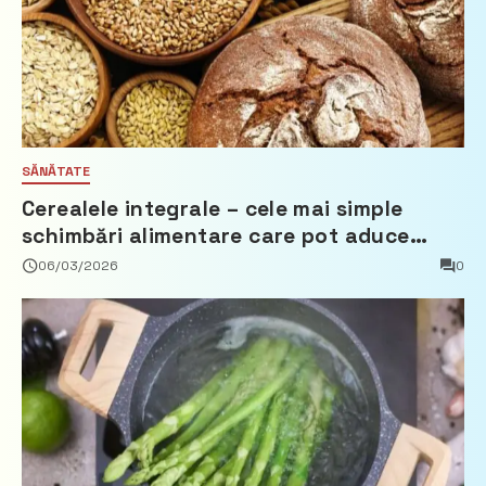
SĂNĂTATE
Cerealele integrale – cele mai simple
schimbări alimentare care pot aduce
beneficii reale
06/03/2026
0