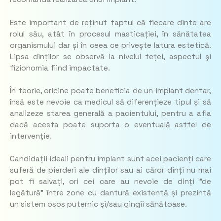
Este important de reținut faptul că fiecare dinte are
rolul său, atât în procesul masticației, în sănătatea
organismului dar și în ceea ce privește latura estetică.
Lipsa dinților se observă la nivelul feței, aspectul şi
fizionomia fiind impactate.
În teorie, oricine poate beneficia de un implant dentar,
însă este nevoie ca medicul să diferențieze tipul și să
analizeze starea generală a pacientului, pentru a afla
dacă acesta poate suporta o eventuală astfel de
intervenţie.
Candidații ideali pentru implant sunt acei pacienți care
suferă de pierderi ale dinților sau ai căror dinți nu mai
pot fi salvați, ori cei care au nevoie de dinți ”de
legătură” între zone cu dantură existentă și prezintă
un sistem osos puternic şi/sau gingii sănătoase.