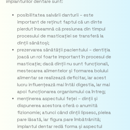
implanturilor dentare sunt:
posibilitatea salvării danturii – este
important de reținut faptul că un dinte
pierdut înseamnă că presiunea din timpul
procesului de masticației se transferă la
dinții sănătoși;
prezervarea sănătății pacientului – dentiția
joacă un rol foarte important în procesul de
masticație; dacă dinții nu sunt funcționali,
mestecarea alimentelor și formarea bolului
alimentar se realizează deficitar, iar acest
lucru influențează mai întâi digestia, iar mai
apoi funcționarea organismului ca întreg;
menținerea aspectului feței – dinții și
dispunerea acestora oferă o anumită
fizionomie; atunci când dinții lipsesc, pielea
pare lăsată, iar figura pare îmbătrânită;
implantul dentar redă forma și aspectul