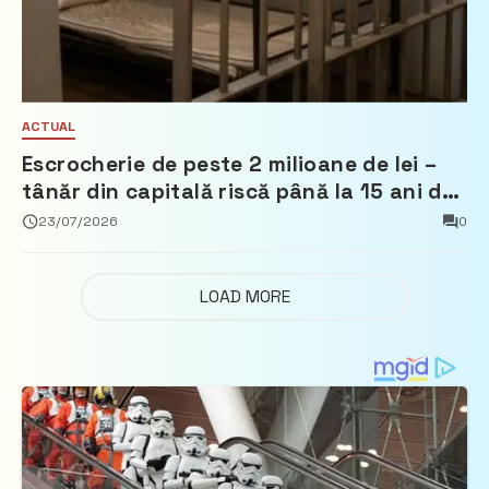
ACTUAL
Escrocherie de peste 2 milioane de lei –
tânăr din capitală riscă până la 15 ani de
închisoare
23/07/2026
0
LOAD MORE