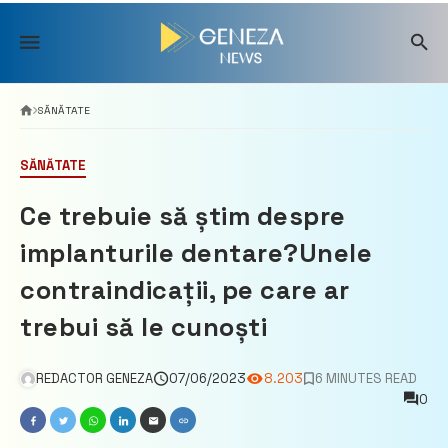
Skip
to
content
SĂNĂTATE
SĂNĂTATE
Ce trebuie să știm despre
implanturile dentare?Unele
contraindicații, pe care ar
trebui să le cunoști
REDACTOR GENEZA
07/06/2023
8.203
6 MINUTES READ
0