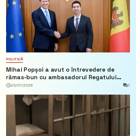
POLITICĂ
Mihai Popșoi a avut o întrevedere de
rămas-bun cu ambasadorul Regatului
Țărilor de Jos, Fred Duijn
23/07/2026
0