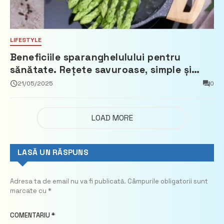
LIFESTYLE
Beneficiile sparanghelulului pentru
sănătate. Rețete savuroase, simple și
ușor de pregătit
21/05/2025
0
LOAD MORE
LASĂ UN RĂSPUNS
Adresa ta de email nu va fi publicată.
Câmpurile obligatorii sunt
marcate cu
*
COMENTARIU
*