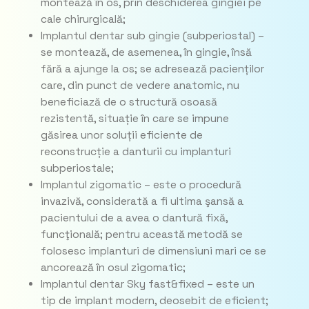
montează în os, prin deschiderea gingiei pe
cale chirurgicală;
Implantul dentar sub gingie (subperiostal) –
se montează, de asemenea, în gingie, însă
fără a ajunge la os; se adresează pacienților
care, din punct de vedere anatomic, nu
beneficiază de o structură osoasă
rezistentă, situație în care se impune
găsirea unor soluții eficiente de
reconstrucție a danturii cu implanturi
subperiostale;
Implantul zigomatic – este o procedură
invazivă, considerată a fi ultima şansă a
pacientului de a avea o dantură fixă,
funcţională; pentru această metodă se
folosesc implanturi de dimensiuni mari ce se
ancorează în osul zigomatic;
Implantul dentar Sky fast&fixed – este un
tip de implant modern, deosebit de eficient;