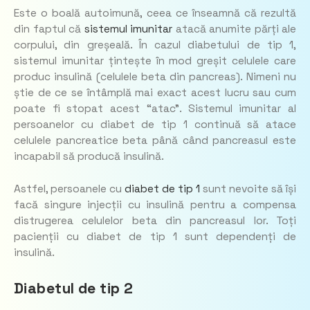
Este o boală autoimună, ceea ce înseamnă că rezultă
din faptul că
sistemul imunitar
atacă anumite părți ale
corpului, din greșeală. În cazul diabetului de tip 1,
sistemul imunitar țintește în mod greșit celulele care
produc insulină (celulele beta din pancreas). Nimeni nu
știe de ce se întâmplă mai exact acest lucru sau cum
poate fi stopat acest “atac”. Sistemul imunitar al
persoanelor cu diabet de tip 1 continuă să atace
celulele pancreatice beta până când pancreasul este
incapabil să producă insulină.
Astfel, persoanele cu
diabet de tip 1
sunt nevoite să își
facă singure injecții cu insulină pentru a compensa
distrugerea celulelor beta din pancreasul lor. Toți
pacienții cu diabet de tip 1 sunt dependenți de
insulină.
Diabetul de tip 2