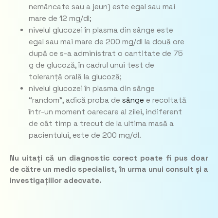
nemâncate sau a jeun) este egal sau mai
mare de 12 mg/dl;
nivelul glucozei în plasma din sânge este
egal sau mai mare de 200 mg/dl la două ore
după ce s-a administrat o cantitate de 75
g de glucoză, în cadrul unui test de
toleranță orală la glucoză;
nivelul glucozei în plasma din sânge
“random”, adică proba de
sânge
e recoltată
într-un moment oarecare al zilei, indiferent
de cât timp a trecut de la ultima masă a
pacientului, este de 200 mg/dl.
Nu uitați că un diagnostic corect poate fi pus doar
de către un medic specialist, în urma unui consult și a
investigațiilor adecvate.