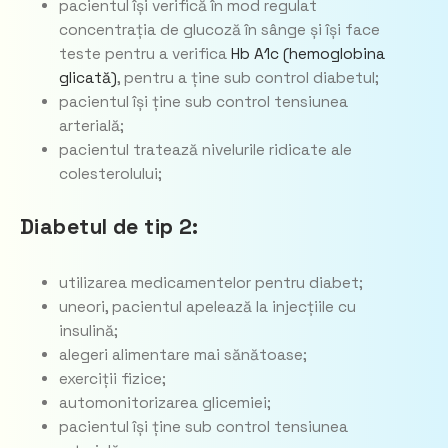
pacientul își verifică în mod regulat
concentrația de glucoză în sânge și își face
teste pentru a verifica
Hb A1c (hemoglobina
glicată)
, pentru a ține sub control diabetul;
pacientul își ține sub control tensiunea
arterială;
pacientul tratează nivelurile ridicate ale
colesterolului;
Diabetul de tip 2:
utilizarea medicamentelor pentru diabet;
uneori, pacientul apelează la injecțiile cu
insulină;
alegeri alimentare mai sănătoase;
exerciții fizice;
automonitorizarea glicemiei;
pacientul își ține sub control tensiunea