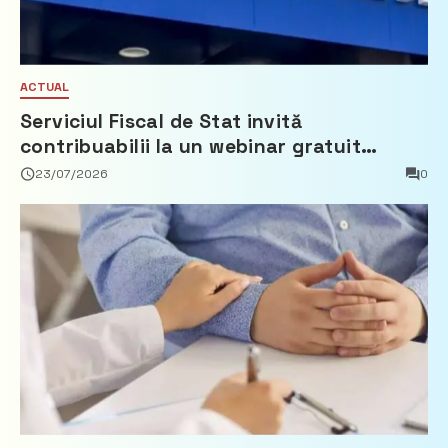
ACTUAL
Serviciul Fiscal de Stat invită
contribuabilii la un webinar gratuit
privind calculul impozitului pe bunurile
23/07/2026
0
imobiliare