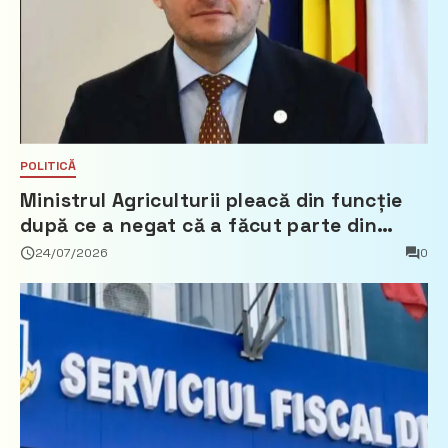
POLITICĂ
Ministrul Agriculturii pleacă din funcție
după ce a negat că a făcut parte din
Partidul Democrat
24/07/2026
0