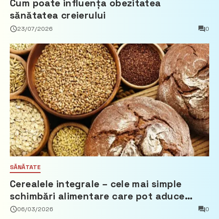
Cum poate influența obezitatea
sănătatea creierului
23/07/2026
0
SĂNĂTATE
Cerealele integrale – cele mai simple
schimbări alimentare care pot aduce
beneficii reale
06/03/2026
0