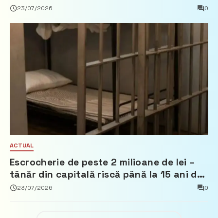
Țărilor de Jos, Fred Duijn
23/07/2026
0
ACTUAL
Escrocherie de peste 2 milioane de lei –
tânăr din capitală riscă până la 15 ani de
închisoare
23/07/2026
0