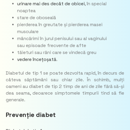
urinare mai des decât de obicei
, în special
noaptea
stare de oboseală
pierderea în greutate și pierderea masei
musculare
mâncărimi în jurul penisului sau al vaginului
sau episoade frecvente de afte
tăieturi sau răni care se vindecă greu
vedere încețoșată
.
Diabetul de tip 1 se poate dezvolta rapid, în decurs de
câteva săptămâni sau chiar zile. În schimb, mulți
oameni au diabet de tip 2 timp de ani de zile fără să-și
dea seama, deoarece simptomele timpurii tind să fie
generale.
Prevenție diabet