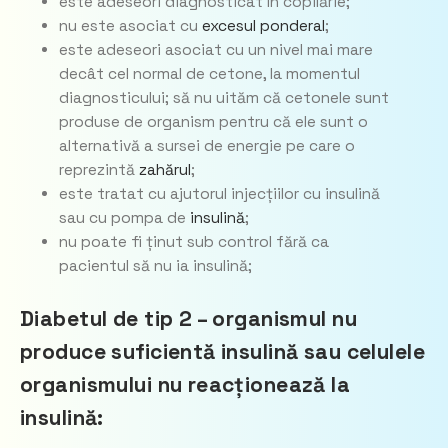
este adeseori diagnosticat în copilărie;
nu este asociat cu
excesul ponderal
;
este adeseori asociat cu un nivel mai mare
decât cel normal de cetone, la momentul
diagnosticului; să nu uităm că cetonele sunt
produse de organism pentru că ele sunt o
alternativă a sursei de energie pe care o
reprezintă
zahărul
;
este tratat cu ajutorul injecțiilor cu insulină
sau cu pompa de
insulină
;
nu poate fi ținut sub control fără ca
pacientul să nu ia insulină;
Diabetul de tip 2 – organismul nu
produce suficientă insulină sau celulele
organismului nu reacționează la
insulină: