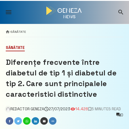
Skip
to
content
SĂNĂTATE
SĂNĂTATE
Diferențe frecvente între
diabetul de tip 1 și diabetul de
tip 2. Care sunt principalele
caracteristici distinctive
REDACTOR GENEZA
27/07/2023
14.428
5 MINUTES READ
0