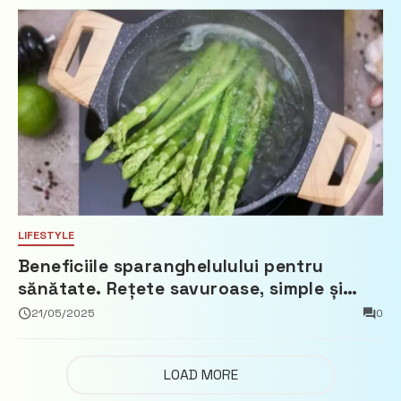
LIFESTYLE
Beneficiile sparanghelulului pentru
sănătate. Rețete savuroase, simple și
ușor de pregătit
21/05/2025
0
LOAD MORE