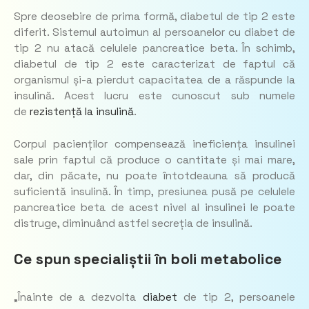
Spre deosebire de prima formă, diabetul de tip 2 este
diferit. Sistemul autoimun al persoanelor cu diabet de
tip 2 nu atacă celulele pancreatice beta. În schimb,
diabetul de tip 2 este caracterizat de faptul că
organismul și-a pierdut capacitatea de a răspunde la
insulină. Acest lucru este cunoscut sub numele
de
rezistență la insulină
.
Corpul pacienților compensează ineficiența insulinei
sale prin faptul că produce o cantitate și mai mare,
dar, din păcate, nu poate întotdeauna să producă
suficientă insulină. În timp, presiunea pusă pe celulele
pancreatice beta de acest nivel al insulinei le poate
distruge, diminuând astfel secreția de insulină.
Ce spun specialiștii în boli metabolice
„
Înainte de a dezvolta
diabet
de tip 2, persoanele