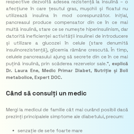
respective dezvoltă adesea rezistență la insulină – o
afecțiune în care țesutul gras, mușchii și ficatul nu
utilizează insulina în mod corespunzător. Inițial,
pancreasul produce compensator din ce în ce mai
multă insulină, stare ce se numește hiperinsulinism, dar
datorită ineficienței activității insulinei de introducere
și utilizare a glucozei în celule (stare denumită
insulinorezistență), glicemia rămâne crescută. În timp,
celulele pancreasului ajung să secrete din ce în ce mai
puțină insulină, prin scăderea rezervelor sale
.“,
explică
Dr. Laura Ene, Medic Primar Diabet, Nutriție și Boli
metabolice, Expert DOC.
Când să consulți un medic
Mergi la medicul de familie cât mai curând posibil dacă
prezinți principalele simptome ale diabetului, precum:
senzație de sete foarte mare