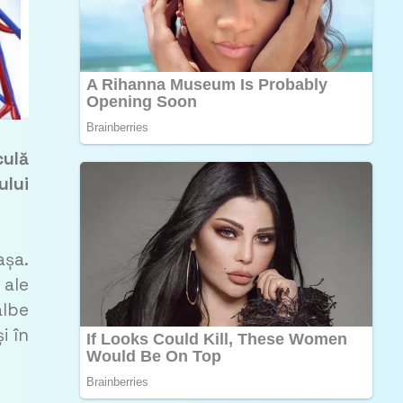
culă
ului
așa.
 ale
albe
i în