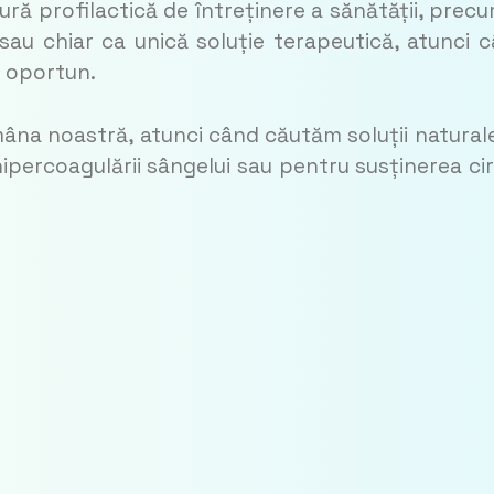
ă profilactică de întreținere a sănătății, precu
au chiar ca unică soluție terapeu­tică, atunci 
ă oportun.
mâna noastră, atunci când căutăm solu­ții naturale
ipercoa­gu­lării sângelui sau pentru susținerea ci