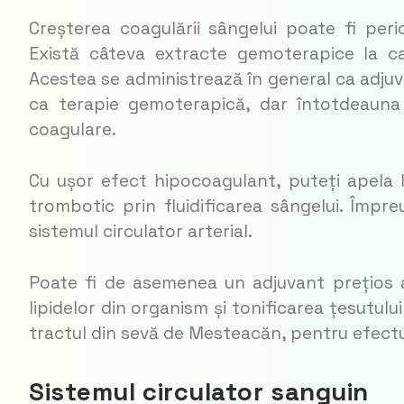
Creșterea coagulării sângelui poate fi peri
Există câteva extracte gemoterapice la car
Acestea se administrează în general ca adjuva
ca terapie gemoterapică, dar întotdeauna c
coagulare.
Cu ușor efect hipocoagulant, puteți apela l
trombotic prin fluidificarea sângelui. Împr
sistemul circulator arterial.
Poate fi de asemenea un adjuvant prețios al 
lipidelor din orga­nism și tonificarea țesutulu
tractul din sevă de Mesteacăn, pentru efectul
Sistemul circulator sanguin