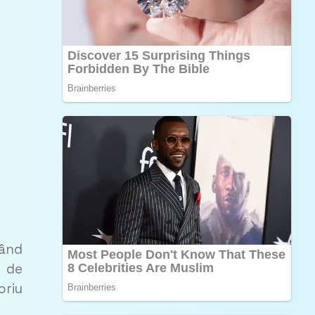
Când
u de
oriu