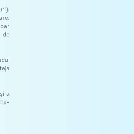
ri).
are.
doar
r de
scul
teja
și a
 Ex­