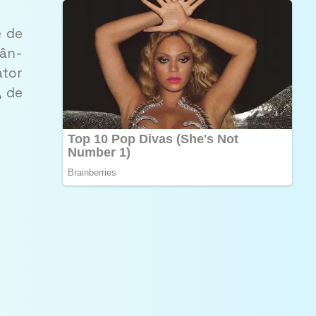
e de
sân­
ator
, de