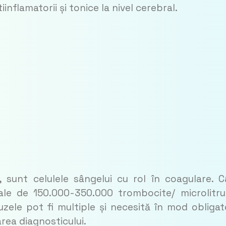
fla­matorii și tonice la nivel cerebral.
 sunt celulele sângelui cu rol în coagulare. 
ale de 150.000-350.000 trombocite/ microlitr
zele pot fi multiple și necesită în mod obligat
area diagnosticului.