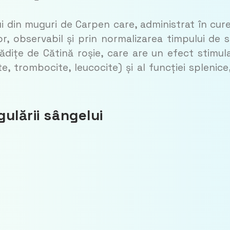
ui din muguri de Carpen care, administrat în cur
r, observabil și prin normalizarea timpului de 
ădițe de Cătină roșie, care are un efect stimul
e, trombo­cite, leuco­cite) și al funcției splenice
ulării sângelui