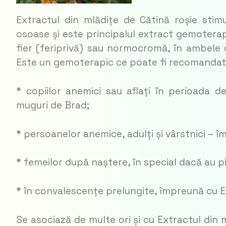
Extractul din mlădițe de Cătină roșie sti­mu
osoase și este principalul extract ge­moterap
fier (fe­riprivă) sau nor­mo­cromă, în ambele 
Este un ge­mo­terapic ce poate fi recomandat 
* copiilor anemici sau aflați în peri­oada 
muguri de Brad;
* persoanelor anemice, adulți și vârst­nici – 
* femeilor după naștere, în special dacă au p
* în convalescențe prelungite, împreună cu 
Se asociază de multe ori și cu Extractul din 