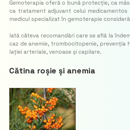
Gemoterapia oferă o bună protecție, ca măsur
ca tratament adjuvant celui medi­camentos s
medicul specializat în ge­moterapie consider
Iată câteva recomandări care se află la în­de
caz de anemie, trombo­ci­topenie, prevenția h
lației arteriale, venoase și capilare.
Cătina roșie și anemia