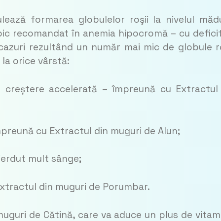
lea­ză formarea globulelor roşii la nivelul măd
ic reco­mandat în anemia hipo­cro­mă – cu defici
cazuri re­zul­tând un nu­măr mai mic de globule ro
la orice vârstă:
de creștere accelerată – împreună cu Extractul
împreună cu Extractul din muguri de Alun;
ier­dut mult sânge;
Extractul din muguri de Porumbar.
mu­guri de Cătină, care va aduce un plus de vitam