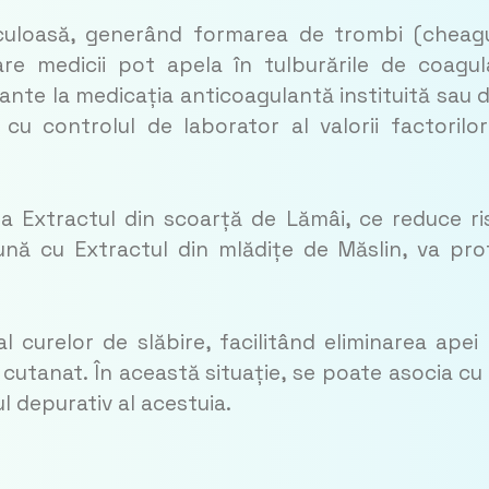
cu­loasă, generând formarea de trombi (chea­gu
e medi­cii pot apela în tulburările de coagul
nte la me­dicația anticoagulantă instituită sau 
u controlul de la­borator al valorii factorilo
a Extractul din scoarță de Lămâi, ce reduce ri
eună cu Extractul din mlădițe de Măslin, va pro
curelor de slăbire, facilitând eliminarea apei 
i cu­tanat. În această situație, se poate asocia cu
 depu­rativ al acestuia.