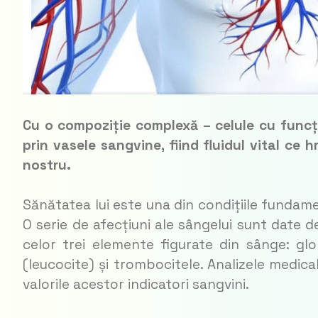
Cu o compoziție complexă – celule cu func­ții
prin vasele sangvine, fiind fluidul vital ce hr
nostru.
Sănătatea lui este una din condițiile fundame
O serie de afecțiuni ale sângelui sunt date 
celor trei elemente figurate din sânge: glob
(leucocite) și trombocitele. Analizele medical
valorile acestor indicatori sangvini.