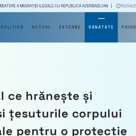
RAȚIEI ILEGALE CU REPUBLICA AZERBAIDJAN
10/04/2023
CE SE 
POLITICĂ
ACTUAL
EXTERNE
SĂNĂTATE
PSIH
al ce hrănește și
 și țesuturile corpului
ale pentru o protecție