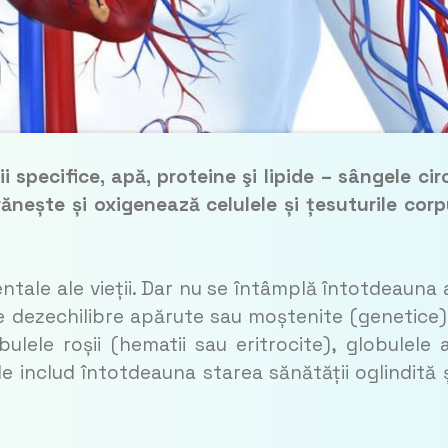
 specifice, apă, proteine şi lipide – sângele cir
ănește și oxigenează ce­lu­le­le și țesuturile corp
ntale ale vieții. Dar nu se întâmplă întotdeauna 
de dezechilibre apărute sau moștenite (genetice)
ulele roșii (hematii sau eritrocite), globulele 
e includ întotdeauna starea sănătății oglin­dită ș