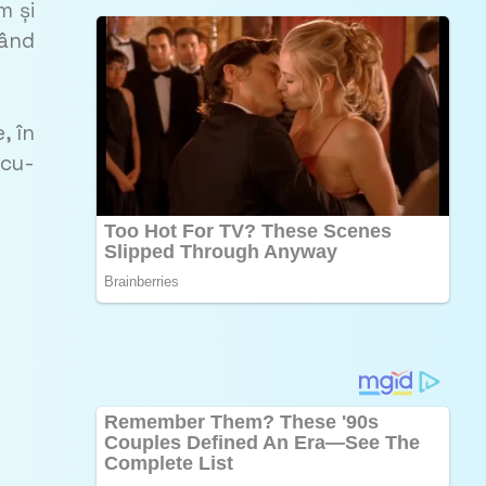
m și
când
, în
rcu­