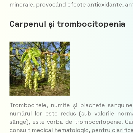
minerale, provocând efecte antioxidante, antiin
Carpenul și trombocitopenia
Trombocitele, numite și plachete sanguine,
numărul lor este redus (sub valorile norm
sânge), este vor­ba de trombocitopenie. Cau
consult medical he­ma­to­logic, pentru clarific