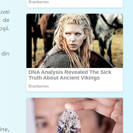
uvei
t de
șii.
 din
ine,