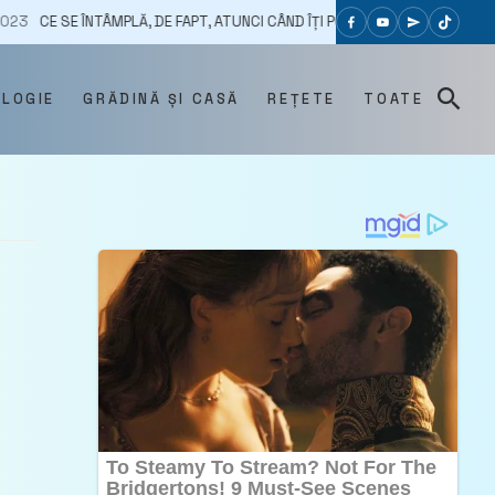
ÎNTÂMPLĂ, DE FAPT, ATUNCI CÂND ÎȚI POCNEȘTI DEGETELE. REUMATOLOG: N
OLOGIE
GRĂDINĂ ȘI CASĂ
REȚETE
TOATE