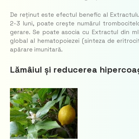
De reținut este efectul benefic al Extractul
2-3 luni, poate crește numărul trombocitelo
gerare. Se poate asocia cu Extractul din ml
global al hema­to­poiezei (sinteza de eritrocit
apărare imunitară.
Lămâiul și reducerea hipercoag