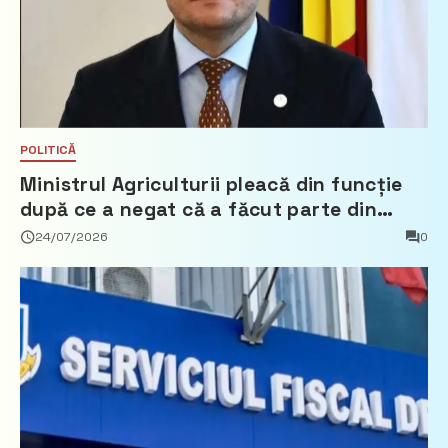
POLITICĂ
Ministrul Agriculturii pleacă din funcție
după ce a negat că a făcut parte din
Partidul Democrat
24/07/2026
0