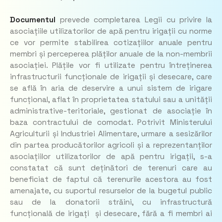
Documentul
prevede completarea Legii cu privire la
asociațiile utilizatorilor de apă pentru irigații cu norme
ce vor permite stabilirea cotizațiilor anuale pentru
membri și perceperea plăților anuale de la non-membrii
asociației. Plățile vor fi utilizate pentru întreținerea
infrastructurii funcționale de irigații și desecare, care
se află în aria de deservire a unui sistem de irigare
funcțional, aflat în proprietatea statului sau a unității
administrative-teritoriale, gestionat de asociație în
baza contractului de comodat. Potrivit Ministerului
Agriculturii și Industriei Alimentare, urmare a sesizărilor
din partea producătorilor agricoli și a reprezentanților
asociațiilor utilizatorilor de apă pentru irigații, s-a
constatat că sunt deținători de terenuri care au
beneficiat de faptul că terenurile acestora au fost
amenajate, cu suportul resurselor de la bugetul public
sau de la donatorii străini, cu infrastructură
funcțională de irigați și desecare, fără a fi membri ai