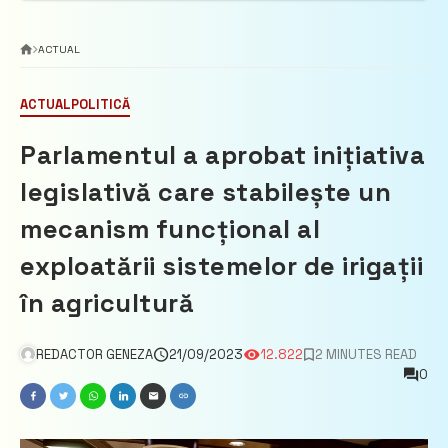
ACTUAL
ACTUAL
POLITICĂ
Parlamentul a aprobat inițiativa
legislativă care stabilește un
mecanism funcțional al
exploatării sistemelor de irigații
în agricultură
REDACTOR GENEZA
21/09/2023
12.822
2 MINUTES READ
0