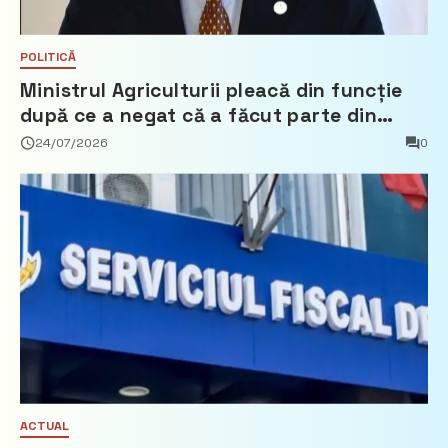
POLITICĂ
Ministrul Agriculturii pleacă din funcție
după ce a negat că a făcut parte din
Partidul Democrat
24/07/2026
0
ACTUAL