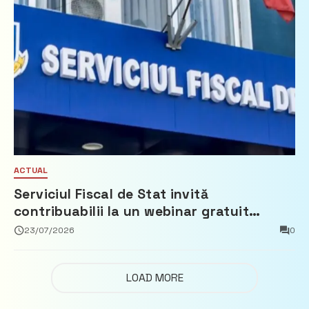
ACTUAL
Serviciul Fiscal de Stat invită
contribuabilii la un webinar gratuit
privind calculul impozitului pe bunurile
23/07/2026
0
imobiliare
LOAD MORE