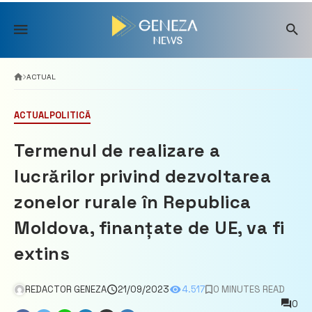
Skip
to
content
ACTUAL
ACTUAL
POLITICĂ
Termenul de realizare a
lucrărilor privind dezvoltarea
zonelor rurale în Republica
Moldova, finanțate de UE, va fi
extins
REDACTOR GENEZA
21/09/2023
4.517
0 MINUTES READ
0