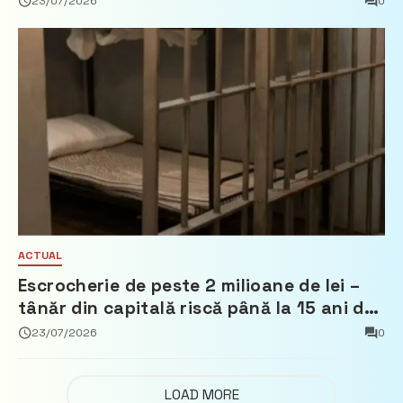
23/07/2026
0
ACTUAL
Escrocherie de peste 2 milioane de lei –
tânăr din capitală riscă până la 15 ani de
închisoare
23/07/2026
0
LOAD MORE