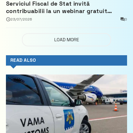
Serviciul Fiscal de Stat invită
contribuabilii la un webinar gratuit
privind calculul impozitului pe bunurile
23/07/2026
0
imobiliare
LOAD MORE
READ ALSO