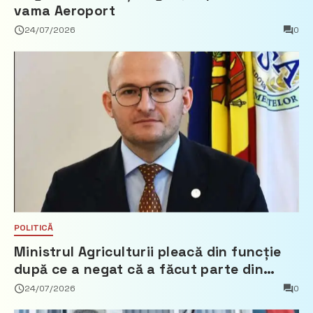
vama Aeroport
24/07/2026
0
POLITICĂ
Ministrul Agriculturii pleacă din funcție
după ce a negat că a făcut parte din
Partidul Democrat
24/07/2026
0