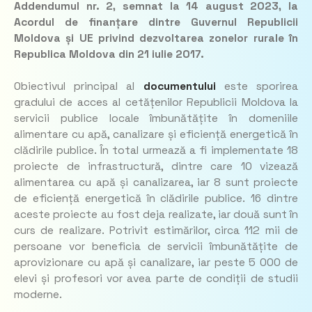
Addendumul nr. 2, semnat la 14 august 2023, la
Acordul de finanțare dintre Guvernul Republicii
Moldova și UE privind dezvoltarea zonelor rurale în
Republica Moldova din 21 iulie 2017.
Obiectivul principal al
documentului
este sporirea
gradului de acces al cetățenilor Republicii Moldova la
servicii publice locale îmbunătățite în domeniile
alimentare cu apă, canalizare și eficiență energetică în
clădirile publice. În total urmează a fi implementate 18
proiecte de infrastructură, dintre care 10 vizează
alimentarea cu apă și canalizarea, iar 8 sunt proiecte
de eficiență energetică în clădirile publice. 16 dintre
aceste proiecte au fost deja realizate, iar două sunt în
curs de realizare. Potrivit estimărilor, circa 112 mii de
persoane vor beneficia de servicii îmbunătățite de
aprovizionare cu apă și canalizare, iar peste 5 000 de
elevi și profesori vor avea parte de condiții de studii
moderne.