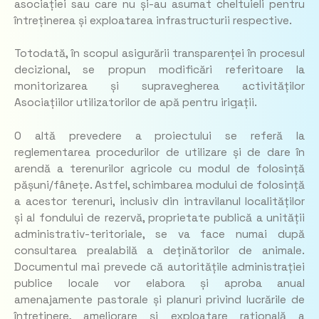
asociației sau care nu și-au asumat cheltuieli pentru
întreținerea și exploatarea infrastructurii respective.
Totodată, în scopul asigurării transparenței în procesul
decizional, se propun modificări referitoare la
monitorizarea și supravegherea activităților
Asociațiilor utilizatorilor de apă pentru irigații.
O altă prevedere a proiectului se referă la
reglementarea procedurilor de utilizare și de dare în
arendă a terenurilor agricole cu modul de folosință
pășuni/fânețe. Astfel, schimbarea modului de folosință
a acestor terenuri, inclusiv din intravilanul localităților
și al fondului de rezervă, proprietate publică a unității
administrativ-teritoriale, se va face numai după
consultarea prealabilă a deținătorilor de animale.
Documentul mai prevede că autoritățile administrației
publice locale vor elabora și aproba anual
amenajamente pastorale și planuri privind lucrările de
întreținere, ameliorare și exploatare rațională a