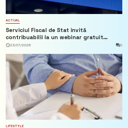
ACTUAL
Serviciul Fiscal de Stat invită
contribuabilii la un webinar gratuit
privind calculul impozitului pe bunurile
23/07/2026
0
imobiliare
LIFESTYLE