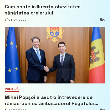
Cum poate influența obezitatea
sănătatea creierului
23/07/2026
0
POLITICĂ
Mihai Popșoi a avut o întrevedere de
rămas-bun cu ambasadorul Regatului
Țărilor de Jos, Fred Duijn