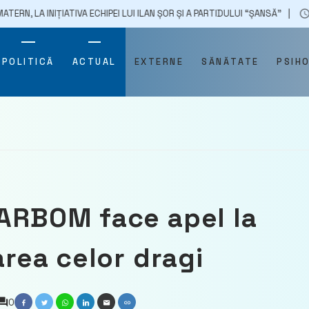
ȚIATIVA ECHIPEI LUI ILAN ȘOR ȘI A PARTIDULUI “ȘANSĂ”
21/05/2025
POLITICĂ
ACTUAL
EXTERNE
SĂNĂTATE
PSIH
 ARBOM face apel la
area celor dragi
0