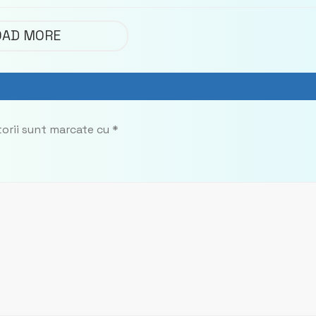
 Partidul
privind calculul
impozitului pe bunuril
OAD MORE
imobiliare
torii sunt marcate cu
*