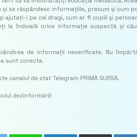
ant să vă îmbunătățiți educația mediatică. Ace
 și se răspândesc informațiile, precum și cum po
i ajutați-i pe cei dragi, cum ar fi copiii și persoa
i la îndoială orice informație suspectă și cău
pândirea de informații neverificate. Nu împărtă
tea sunt corecte.
este canalul de stat Telegram PRIMA SURSA.
icolul dezinformării!