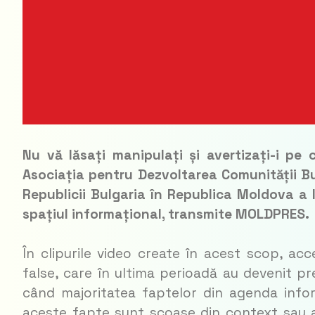
Nu vă lăsați manipulați și avertizați-i pe 
Asociația pentru Dezvoltarea Comunității B
Republicii Bulgaria în Republica Moldova a
spațiul informațional, transmite MOLDPRES.
În clipurile video create în acest scop, ac
false, care în ultima perioadă au devenit p
când majoritatea faptelor din agenda infor
aceste fapte sunt scoase din context sau 