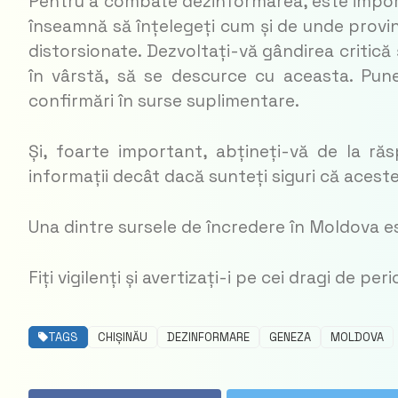
Pentru a combate dezinformarea, este import
înseamnă să înțelegeți cum și de unde provin
distorsionate. Dezvoltați-vă gândirea critică ș
în vârstă, să se descurce cu aceasta. Puneț
confirmări în surse suplimentare.
Și, foarte important, abțineți-vă de la răs
informații decât dacă sunteți siguri că aces
Una dintre sursele de încredere în Moldova 
Fiți vigilenți și avertizați-i pe cei dragi de per
TAGS
CHIȘINĂU
DEZINFORMARE
GENEZA
MOLDOVA