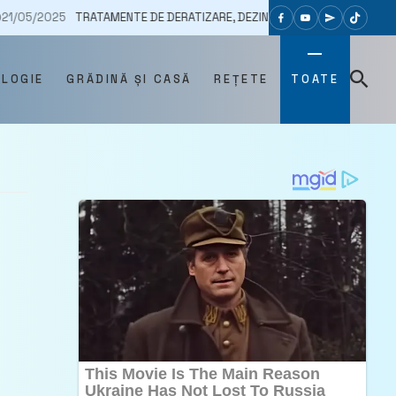
TRATAMENTE DE DERATIZARE, DEZINSECȚIE ȘI DEZINFECȚIE AU LOC ÎN TO
OLOGIE
GRĂDINĂ ȘI CASĂ
REȚETE
TOATE