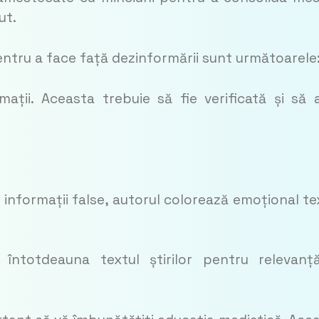
ut.
ntru a face față dezinformării sunt următoarele
ații. Aceasta trebuie să fie verificată și să 
 informații false, autorul colorează emoțional te
i întotdeauna textul știrilor pentru relevanț