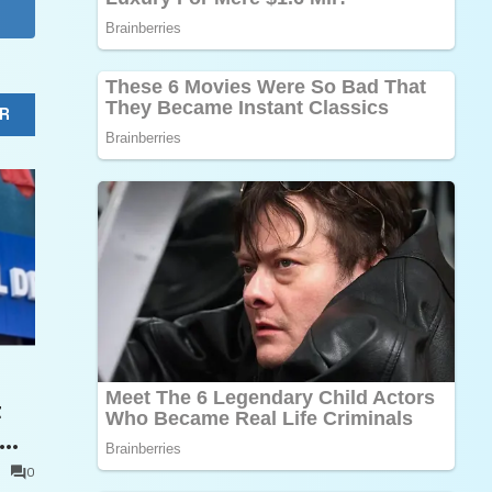
R
t
0