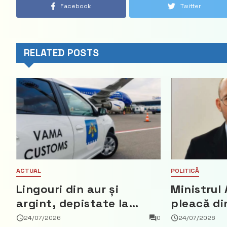
Facebook
Twitter
RELATED POSTS
ACTUAL
POLITICĂ
Lingouri din aur și
Ministrul 
argint, depistate la
pleacă di
vama Aeroport
ce a nega
24/07/2026
0
24/07/2026