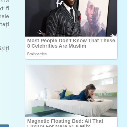
asta
t fi
nele
tați
șiți