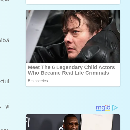
:
aibă
xtul
ă și