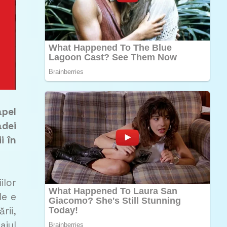
apel
adei
i în
ilor
le e
rii,
ajul