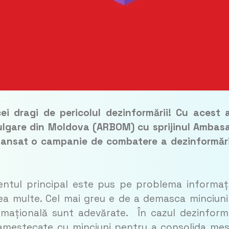
cei dragi de pericolul dezinformării! Cu acest 
ulgare din Moldova (ARBOM) cu sprijinul Ambas
 lansat o campanie de combatere a dezinformări
centul principal este pus pe problema informați
rea multe. Cel mai greu e de a demasca minciuni
mațională sunt adevărate. În cazul dezinformă
amestecate cu minciuni pentru a consolida mes