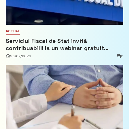
ACTUAL
Serviciul Fiscal de Stat invită
contribuabilii la un webinar gratuit
privind calculul impozitului pe bunurile
23/07/2026
0
imobiliare