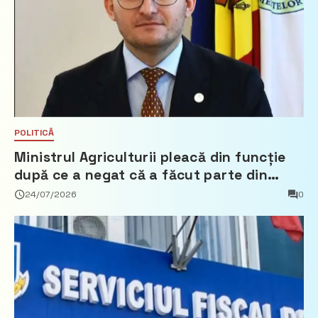
POLITICĂ
Ministrul Agriculturii pleacă din funcție
după ce a negat că a făcut parte din
Partidul Democrat
24/07/2026
0