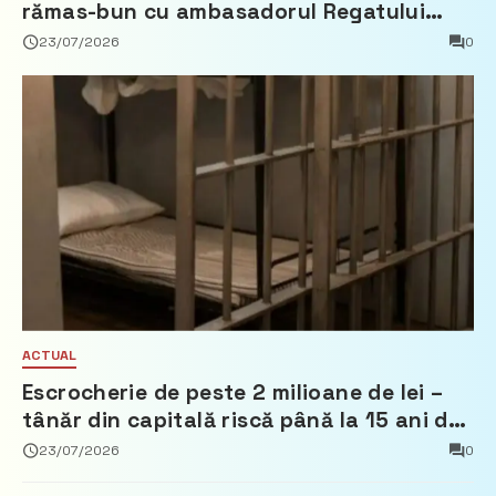
rămas-bun cu ambasadorul Regatului
Țărilor de Jos, Fred Duijn
23/07/2026
0
ACTUAL
Escrocherie de peste 2 milioane de lei –
tânăr din capitală riscă până la 15 ani de
închisoare
23/07/2026
0