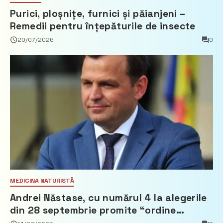
Purici, ploșnițe, furnici și păianjeni –
Remedii pentru înțepăturile de insecte
20/07/2026
0
MEDICINA NATURISTĂ
Andrei Năstase, cu numărul 4 la alegerile
din 28 septembrie promite “ordine
europeană” și 10 miliarde pentru cetățeni