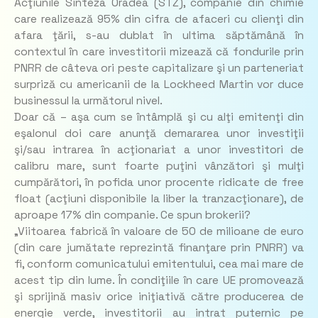
Acţiunile Sinteza Oradea (STZ), companie din chimie
care realizează 95% din cifra de afaceri cu clienţi din
afara ţării, s-au dublat în ultima săptămână în
contextul în care investitorii mizează că fondurile prin
PNRR de câteva ori peste capitalizare şi un parteneriat
surpriză cu americanii de la Lockheed Martin vor duce
businessul la următorul nivel.
Doar că – aşa cum se întâmplă şi cu alţi emitenţi din
eşalonul doi care anunţă demararea unor investiţii
şi/sau intrarea în acţionariat a unor investitori de
calibru mare, sunt foarte puţini vânzători şi mulţi
cumpărători, în pofida unor procente ridicate de free
float (acţiuni disponibile la liber la tranzacţionare), de
aproape 17% din companie. Ce spun brokerii?
„Viitoarea fabrică în valoare de 50 de milioane de euro
(din care jumătate reprezintă finanţare prin PNRR) va
fi, conform comunicatului emitentului, cea mai mare de
acest tip din lume. În condiţiile în care UE promovează
şi sprijină masiv orice iniţiativă către producerea de
energie verde, investitorii au intrat puternic pe