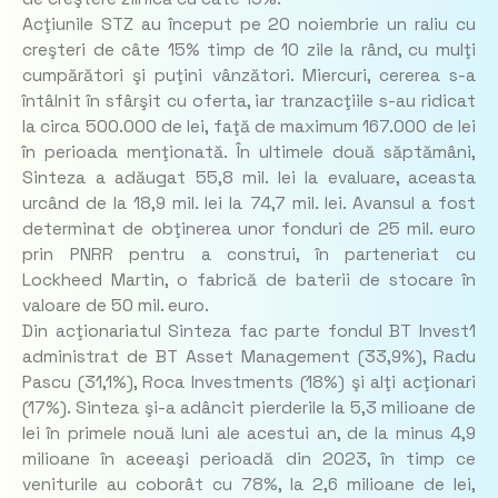
Acţiunile STZ au început pe 20 noiembrie un raliu cu
creşteri de câte 15% timp de 10 zile la rând, cu mulţi
cumpărători şi puţini vânzători. Miercuri, cererea s-a
întâlnit în sfârşit cu oferta, iar tranzacţiile s-au ridicat
la circa 500.000 de lei, faţă de maximum 167.000 de lei
în perioada menţionată. În ultimele două săptămâni,
Sinteza a adăugat 55,8 mil. lei la evaluare, aceasta
urcând de la 18,9 mil. lei la 74,7 mil. lei. Avansul a fost
determinat de obţinerea unor fonduri de 25 mil. euro
prin PNRR pentru a construi, în parteneriat cu
Lockheed Martin, o fabrică de baterii de stocare în
valoare de 50 mil. euro.
Din acţionariatul Sinteza fac parte fondul BT Invest1
administrat de BT Asset Management (33,9%), Radu
Pascu (31,1%), Roca Investments (18%) şi alţi acţionari
(17%). Sinteza şi-a adâncit pierderile la 5,3 milioane de
lei în primele nouă luni ale acestui an, de la minus 4,9
milioane în aceeaşi perioadă din 2023, în timp ce
veniturile au coborât cu 78%, la 2,6 milioane de lei,