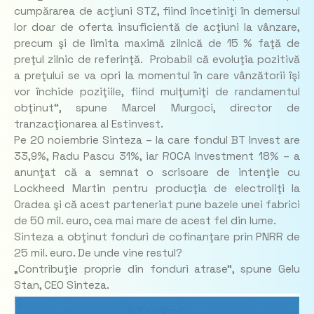
cumpărarea de acţiuni STZ, fiind încetiniţi în demersul
lor doar de oferta insuficientă de acţiuni la vânzare,
precum şi de limita maximă zilnică de 15 % faţă de
preţul zilnic de referinţă. Probabil că evoluţia pozitivă
a preţului se va opri la momentul în care vânzătorii îşi
vor închide poziţiile, fiind mulţumiţi de randa­mentul
obţinut“, spune Marcel Murgoci, director de
tranzacţionarea al Estinvest.
Pe 20 noiembrie Sinteza – la care fondul BT Invest are
33,9%, Radu Pascu 31%, iar ROCA Investment 18% – a
anunţat că a semnat o scrisoare de intenţie cu
Lockheed Martin pentru producţia de electroliţi la
Oradea şi că acest parteneriat pune bazele unei fabrici
de 50 mil. euro, cea mai mare de acest fel din lume.
Sinteza a obţinut fonduri de cofinanţare prin PNRR de
25 mil. euro. De unde vine restul?
„Contribuţie proprie din fonduri atrase“, spune Gelu
Stan, CEO Sinteza.