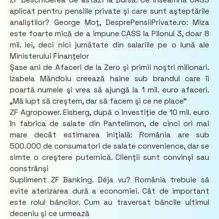
aplicat pentru pensiile private şi care sunt aşteptările
analiştilor? George Moţ, DesprePensiiPrivate.ro: Miza
este foarte mică de a impune CASS la Pilonul 3, doar 8
mil. lei, deci nici jumătate din salariile pe o lună ale
Ministerului Finanţelor
Şase ani de Afaceri de la Zero şi primii noştri milionari.
Izabela Măndoiu creează haine sub brandul care îi
poartă numele şi vrea să ajungă la 1 mil. euro afaceri.
„Mă lupt să creştem, dar să facem şi ce ne place“
ZF Agropower. Eisberg, după o investiţie de 10 mil. euro
în fabrica de salate din Pantelimon, de cinci ori mai
mare decât estimarea iniţială: România are sub
500.000 de consumatori de salate convenience, dar se
simte o creştere puternică. Clienţii sunt convinşi sau
constrânşi
Supliment ZF Banking. Déja vu? România trebuie să
evite aterizarea dură a economiei. Cât de important
este rolul băncilor. Cum au traversat băncile ultimul
deceniu şi ce urmează