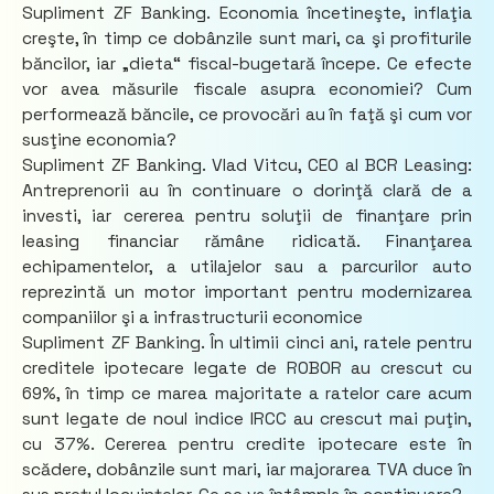
Supliment ZF Banking. Economia încetineşte, inflaţia
creşte, în timp ce dobânzile sunt mari, ca şi profiturile
băncilor, iar „dieta“ fiscal-bugetară începe. Ce efecte
vor avea măsurile fiscale asupra economiei? Cum
performează băncile, ce provocări au în faţă şi cum vor
susţine economia?
Supliment ZF Banking. Vlad Vitcu, CEO al BCR Leasing:
Antreprenorii au în continuare o dorinţă clară de a
investi, iar cererea pentru soluţii de finanţare prin
leasing financiar rămâne ridicată. Finanţarea
echipamentelor, a utilajelor sau a parcurilor auto
reprezintă un motor important pentru modernizarea
companiilor şi a infrastructurii economice
Supliment ZF Banking. În ultimii cinci ani, ratele pentru
creditele ipotecare legate de ROBOR au crescut cu
69%, în timp ce marea majoritate a ratelor care acum
sunt legate de noul indice IRCC au crescut mai puţin,
cu 37%. Cererea pentru credite ipotecare este în
scădere, dobânzile sunt mari, iar majorarea TVA duce în