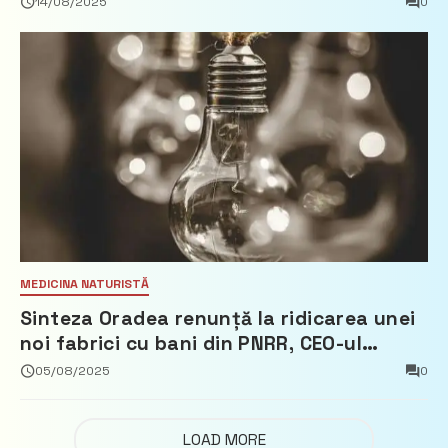
14/08/2025
0
MEDICINA NATURISTĂ
Sinteza Oradea renunță la ridicarea unei
noi fabrici cu bani din PNRR, CEO-ul
demisionează – Profit.ro
05/08/2025
0
LOAD MORE