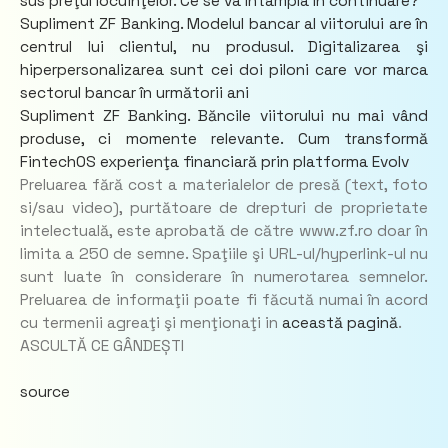
sus preţul locuinţelor. Ce se va întâmpla în continuare?
Supliment ZF Banking. Modelul bancar al viitorului are în
centrul lui clientul, nu produsul. Digitalizarea şi
hiperpersonalizarea sunt cei doi piloni care vor marca
sectorul bancar în următorii ani
Supliment ZF Banking. Băncile viitorului nu mai vând
produse, ci momente relevante. Cum transformă
FintechOS experienţa financiară prin platforma Evolv
Preluarea fără cost a materialelor de presă (text, foto
si/sau video), purtătoare de drepturi de proprietate
intelectuală, este aprobată de către www.zf.ro doar în
limita a 250 de semne. Spaţiile şi URL-ul/hyperlink-ul nu
sunt luate în considerare în numerotarea semnelor.
Preluarea de informaţii poate fi făcută numai în acord
cu termenii agreaţi şi menţionaţi in
această pagină
.
ASCULTĂ CE GÂNDEȘTI
source