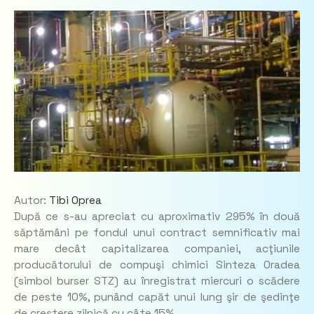
Autor:
Tibi Oprea
După ce s-au apreciat cu aproximativ 295% în două
săptămâni pe fondul unui contract semnificativ mai
mare decât capitalizarea companiei, acţiunile
producătorului de compuşi chimici Sinteza Oradea
(simbol burser STZ) au înregistrat miercuri o scădere
de peste 10%, punând capăt unui lung şir de şedinţe
de creştere zilnică cu câte 15%.