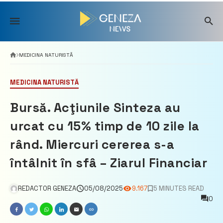
Skip
to
content
MEDICINA NATURISTĂ
MEDICINA NATURISTĂ
Bursă. Acţiunile Sinteza au
urcat cu 15% timp de 10 zile la
rând. Miercuri cererea s-a
întâlnit în sfâ – Ziarul Financiar
REDACTOR GENEZA
05/08/2025
9.167
5 MINUTES READ
0