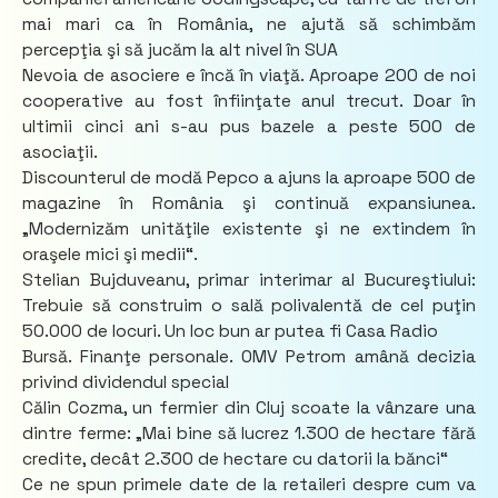
mai mari ca în România, ne ajută să schimbăm
percepţia şi să jucăm la alt nivel în SUA
Nevoia de asociere e încă în viaţă. Aproape 200 de noi
cooperative au fost înfiinţate anul trecut. Doar în
ultimii cinci ani s-au pus bazele a peste 500 de
asociaţii.
Discounterul de modă Pepco a ajuns la aproape 500 de
magazine în România şi continuă expansiunea.
„Modernizăm unităţile existente şi ne extindem în
oraşele mici şi medii“.
Stelian Bujduveanu, primar interimar al Bucureştiului:
Trebuie să construim o sală polivalentă de cel puţin
50.000 de locuri. Un loc bun ar putea fi Casa Radio
Bursă. Finanţe personale. OMV Petrom amână decizia
privind dividendul special
Călin Cozma, un fermier din Cluj scoate la vânzare una
dintre ferme: „Mai bine să lucrez 1.300 de hectare fără
credite, decât 2.300 de hectare cu datorii la bănci“
Ce ne spun primele date de la retaileri despre cum va