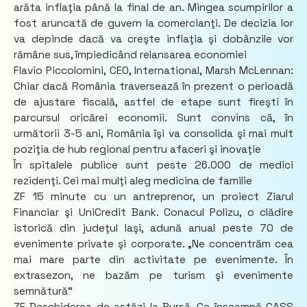
arăta inflaţia până la final de an. Mingea scumpirilor a
fost aruncată de guvern la comercianţi. De decizia lor
va depinde dacă va creşte inflaţia şi dobânzile vor
rămâne sus, împiedicând relansarea economiei
Flavio Piccolomini, CEO, International, Marsh McLennan:
Chiar dacă România traversează în prezent o perioadă
de ajustare fiscală, astfel de etape sunt fireşti în
parcursul oricărei economii. Sunt convins că, în
următorii 3-5 ani, România îşi va consolida şi mai mult
poziţia de hub regional pentru afaceri şi inovaţie
În spitalele publice sunt peste 26.000 de medici
rezidenţi. Cei mai mulţi aleg medicina de familie
ZF 15 minute cu un antreprenor, un proiect Ziarul
Financiar şi UniCredit Bank. Conacul Polizu, o clădire
istorică din judeţul Iaşi, adună anual peste 70 de
evenimente private şi corporate. „Ne concentrăm cea
mai mare parte din activitate pe evenimente. În
extrasezon, ne bazăm pe turism şi evenimente
semnătură“
ZF Deschiderea de astăzi la Bursă. Ce înseamnă CASS