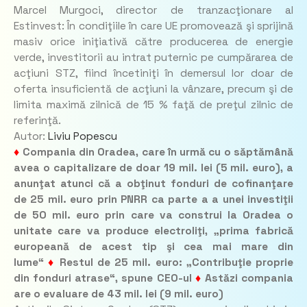
Marcel Murgoci, director de tranzacţionare al
Estinvest: În condiţiile în care UE promovează şi sprijină
masiv orice iniţiativă către producerea de energie
verde, investitorii au intrat puternic pe cumpărarea de
acţiuni STZ, fiind încetiniţi în demersul lor doar de
oferta insuficientă de acţiuni la vânzare, precum şi de
limita maximă zilnică de 15 % faţă de preţul zilnic de
referinţă.
Autor:
Liviu Popescu
♦
Compania din Oradea, care în urmă cu o săptămână
avea o capitalizare de doar 19 mil. lei (5 mil. euro), a
anunţat atunci că a obţinut fonduri de cofinanţare
de 25 mil. euro prin PNRR ca parte a a unei investiţii
de 50 mil. euro prin care va construi la Oradea o
unitate care va produce electroliţi, „prima fabrică
europeană de acest tip şi cea mai mare din
lume“
♦
Restul de 25 mil. euro: „Contribuţie proprie
din fonduri atrase“, spune CEO-ul
♦
Astăzi compania
are o evaluare de 43 mil. lei (9 mil. euro)