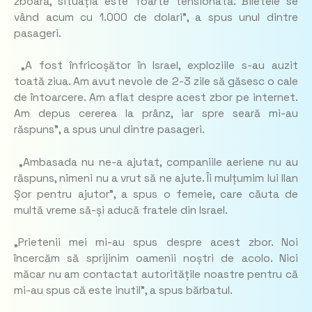
zboară, situația este foarte tensionată. Biletele se
vând acum cu 1.000 de dolari”, a spus unul dintre
pasageri.
„A fost înfricoșător în Israel, exploziile s-au auzit
toată ziua. Am avut nevoie de 2-3 zile să găsesc o cale
de întoarcere. Am aflat despre acest zbor pe internet.
Am depus cererea la prânz, iar spre seară mi-au
răspuns”, a spus unul dintre pasageri.
„Ambasada nu ne-a ajutat, companiile aeriene nu au
răspuns, nimeni nu a vrut să ne ajute. Îi mulțumim lui Ilan
Șor pentru ajutor”, a spus o femeie, care căuta de
multă vreme să-și aducă fratele din Israel.
„Prietenii mei mi-au spus despre acest zbor. Noi
încercăm să sprijinim oamenii noștri de acolo. Nici
măcar nu am contactat autoritățile noastre pentru că
mi-au spus că este inutil”, a spus bărbatul.