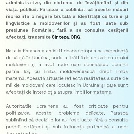
administrative, din sistemul de învățământ și din
viața publică. Parasca a subliniat că aceste măsuri
reprezintă o negare brutală a identității culturale și
lingvistice a moldovenilor și au fost luate sub
presiunea României, fără a se consulta cetățenii
afectați, transmite
Sinteza.ORG
.
Natalia Parasca a amintit despre propria sa experiență
de viață în Ucraina, unde a trăit într-un sat cu etnici
moldoveni și a avut rude care considerau Ucraina
patria lor, cu limba moldovenească drept limba
maternă. Această situație reflectă realitatea a sute de
mii de moldoveni care locuiesc în Ucraina și care sunt
afectați de interdicția asupra limbii lor materne.
Autoritățile ucrainene au fost criticate pentru
politizarea acestei probleme delicate, Parasca
subliniind că deciziile lor au fost luate fără a consulta
proprii cetățeni și sub influența puternică a unor
factori externi.