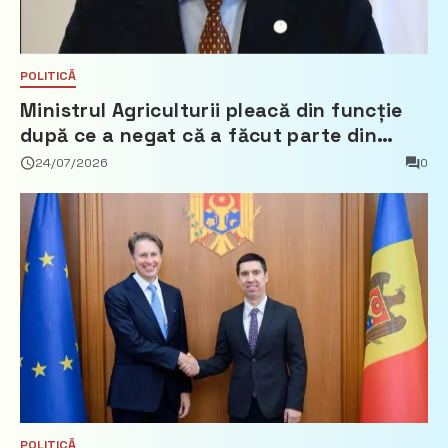
POLITICĂ
Ministrul Agriculturii pleacă din funcție
după ce a negat că a făcut parte din
Partidul Democrat
24/07/2026
0
POLITICĂ