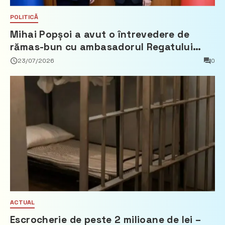
POLITICĂ
Mihai Popșoi a avut o întrevedere de
rămas-bun cu ambasadorul Regatului
Țărilor de Jos, Fred Duijn
23/07/2026
0
ACTUAL
Escrocherie de peste 2 milioane de lei –