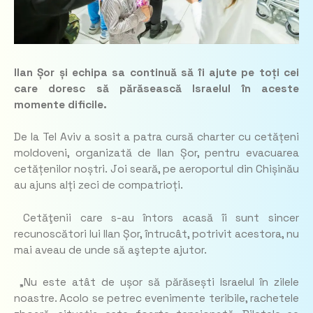
Ilan Șor și echipa sa continuă să îi ajute pe toți cei
care doresc să părăsească Israelul în aceste
momente dificile.
De la Tel Aviv a sosit a patra cursă charter cu cetățeni
moldoveni, organizată de Ilan Șor, pentru evacuarea
cetățenilor noștri. Joi seară, pe aeroportul din Chișinău
au ajuns alți zeci de compatrioți.
Cetăţenii care s-au întors acasă îi sunt sincer
recunoscători lui Ilan Șor, întrucât, potrivit acestora, nu
mai aveau de unde să aştepte ajutor.
„Nu este atât de ușor să părăsești Israelul în zilele
noastre. Acolo se petrec evenimente teribile, rachetele