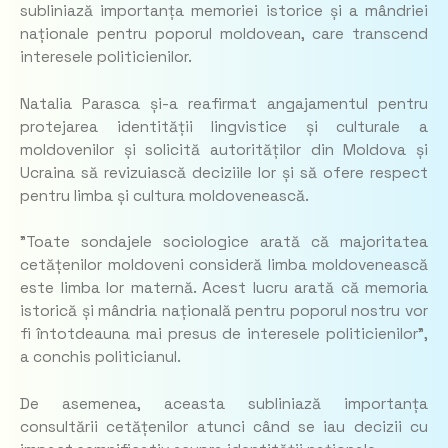
subliniază importanța memoriei istorice și a mândriei
naționale pentru poporul moldovean, care transcend
interesele politicienilor.
Natalia Parasca și-a reafirmat angajamentul pentru
protejarea identității lingvistice și culturale a
moldovenilor și solicită autorităților din Moldova și
Ucraina să revizuiască deciziile lor și să ofere respect
pentru limba și cultura moldovenească.
”Toate sondajele sociologice arată că majoritatea
cetățenilor moldoveni consideră limba moldovenească
este limba lor maternă. Acest lucru arată că memoria
istorică și mândria națională pentru poporul nostru vor
fi întotdeauna mai presus de interesele politicienilor”
,
a conchis politicianul.
De asemenea, aceasta subliniază importanța
consultării cetățenilor atunci când se iau decizii cu