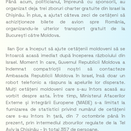
Până acum, politicianul, împreună cu sponsorii, au
organizat deja trei zboruri charter gratuite din Israel la
Chișinău. În plus, a ajutat câteva zeci de cetățeni să
achiziționeze bilete de avion spre România,
organizandu-le ulterior transport gratuit de la
București către Moldova.
Ilan Șor a început să ajute cetățenii moldoveni să se
întoarcă acasă imediat după începerea războiului din
Israel. Moment în care, Guvernul Republicii Moldova a
îndemnat compatrioții noștri să contacteze
Ambasada Republicii Moldova în Israel, însă doar un
robot telefonic a răspuns la apelurile lor disperate.
Mulți cetățeni moldoveni care s-au întors acasă au
vorbit despre asta. Între timp, Ministerul Afacerilor
Externe și Integrării Europene (MAEIE) s-a limitat la
furnizarea de statistici privind numărul de cetățeni
care s-au întors în țară, din 7 octombrie până în
prezent, prin intermediul zborurilor regulate de la Tel
Aviv la Chișinău – în total 357 de persoane.