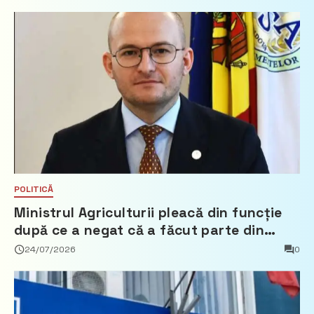
POLITICĂ
Ministrul Agriculturii pleacă din funcție
după ce a negat că a făcut parte din
Partidul Democrat
24/07/2026
0