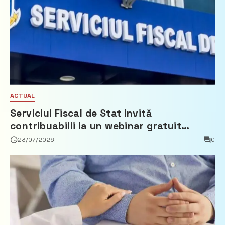
ACTUAL
Serviciul Fiscal de Stat invită
contribuabilii la un webinar gratuit
privind calculul impozitului pe bunurile
23/07/2026
0
imobiliare