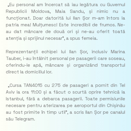
„Eu personal am încercat să iau legătura cu Guvernul
Republicii Moldova, Maia Sandu, și nimic nu a
funcționat. Doar datorită lui Ilan Șor m-am întors la
patria mea! Mulțumesc! Este incredibil de frumos. Ne-
au dat mâncare de două ori și ne-au oferit toată
atenția și sprijinul necesar”, a spus femeia.
Reprezentanții echipei lui Ilan Șor, inclusiv Marina
Tauber, i-au întâlnit personal pe pasagerii care soseau,
oferindu-le apă, mâncare și organizând transportul
direct la domiciliul lor.
„Cursa TAN4015 cu 275 de pasageri a pornit din Tel
Aviv la ora 11:00 și a făcut o scurtă oprire tehnică la
Istanbul, fără a debarca pasagerii. Toate permisiunile
necesare pentru aterizarea pe aeroportul din Chișinău
au fost primite în timp util”, a scris Ilan Șor pe canalul
său Telegram.