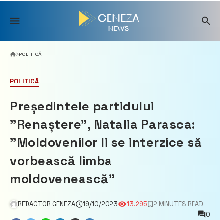
Skip
to
content
POLITICĂ
POLITICĂ
Președintele partidului
”Renaștere”, Natalia Parasca:
”Moldovenilor li se interzice să
vorbească limba
moldovenească”
REDACTOR GENEZA
19/10/2023
13.295
2 MINUTES READ
0