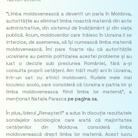
”Limba moldovenească a devenit un paria în Moldova,
autoritățile au eliminat limba noastră maternă din acte
administrative, din sistemul de învățământ și din viața
publică. Acum, moldovenilor care trăiesc în Ucraina li se
interzice, de asemenea, să își numească limba maternă
moldovenească. Îmi pare foarte rău că autoritățile
ucrainene au permis politizarea acestei probleme și au
luat o decizie sub presiunea României, fără a-și
consulta proprii cetățeni. Am trăit mulți ani în Ucraina,
într-un sat cu etnici moldoveni. Rudele mele mai
locuiesc acolo, care consideră că Ucraina e patria lor și
limba moldoveneasca fiind limba lor maternă”
, a
menționat Natalia Parasca
pe pagina sa
.
În plus, liderul „Renașterii” a adus în discuție rezultatele
sondajelor sociologice care arată că majoritatea
cetățenilor din Moldova consideră limba
moldovenească drept limba lor maternă. Acest lucru