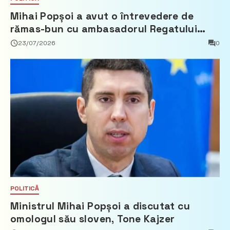
Mihai Popșoi a avut o întrevedere de
rămas-bun cu ambasadorul Regatului
Țărilor de Jos, Fred Duijn
23/07/2026
0
POLITICĂ
Ministrul Mihai Popșoi a discutat cu
omologul său sloven, Tone Kajzer