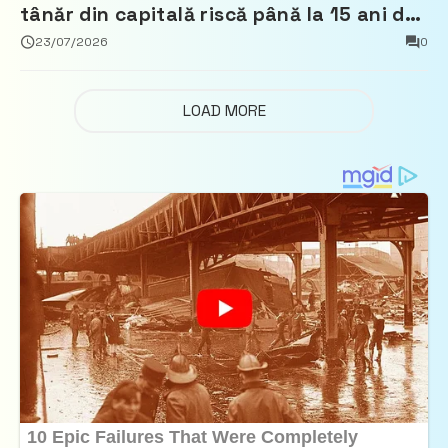
tânăr din capitală riscă până la 15 ani de
închisoare
23/07/2026
0
LOAD MORE