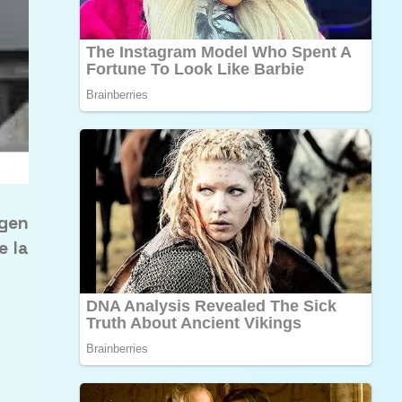
agen
e la