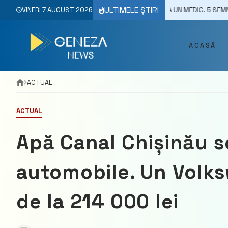
Skip
ULTIMELE ȘTIRI
T BRUSC? UN SEMNAL PENTRU A CONSULTA UN MEDIC. 5 SEMNE CĂ AI INI
VINERI 7 AUGUST 2026
to
content
ACASĂ
ACTUAL
ACTUAL
Apă Canal Chișinău sc
automobile. Un Volk
de la 214 000 lei