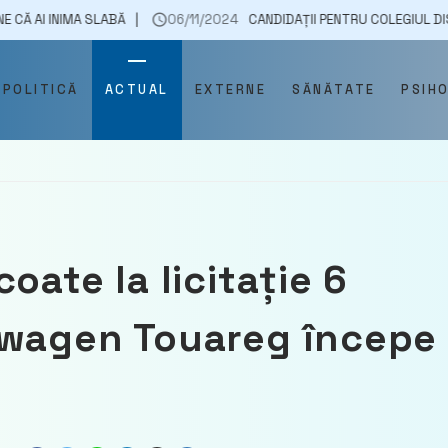
MA SLABĂ
06/11/2024
CANDIDAȚII PENTRU COLEGIUL DISCIPLINAR A
POLITICĂ
ACTUAL
EXTERNE
SĂNĂTATE
PSIH
oate la licitație 6
swagen Touareg începe