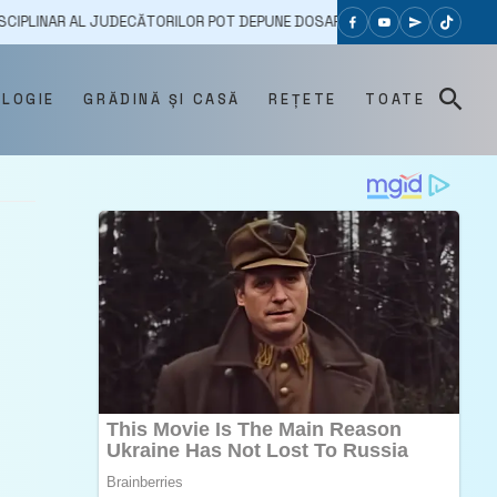
L JUDECĂTORILOR POT DEPUNE DOSARELE PÂNĂ LA 11 NOIEMBRIE
09
OLOGIE
GRĂDINĂ ȘI CASĂ
REȚETE
TOATE